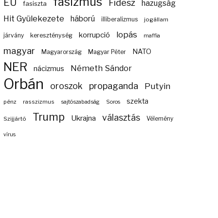
fasizmus
EU
Fidesz
hazugság
fasiszta
Hit Gyülekezete
háború
illiberalizmus
jogállam
lopás
korrupció
járvány
kereszténység
maffia
magyar
NATO
Magyarország
Magyar Péter
NER
Németh Sándor
nácizmus
Orbán
propaganda
oroszok
Putyin
szekta
pénz
rasszizmus
sajtószabadság
Soros
Trump
választás
Ukrajna
Szijjártó
Vélemény
vírus