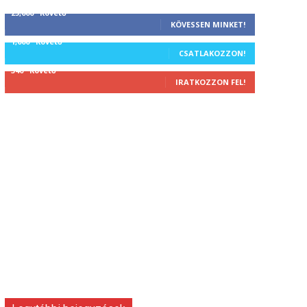
25,000
Követő
KÖVESSEN MINKET!
1,000
Követő
CSATLAKOZZON!
340
Követő
IRATKOZZON FEL!