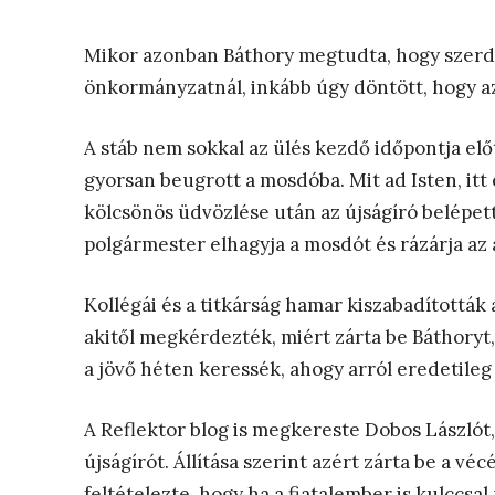
Mikor azonban Báthory megtudta, hogy szerdán
önkormányzatnál, inkább úgy döntött, hogy az 
A stáb nem sokkal az ülés kezdő időpontja elő
gyorsan beugrott a mosdóba. Mit ad Isten, it
kölcsönös üdvözlése után az újságíró belépett 
polgármester elhagyja a mosdót és rázárja az a
Kollégái és a titkárság hamar kiszabadították a
akitől megkérdezték, miért zárta be Báthoryt,
a jövő héten keressék, ahogy arról eredetileg 
A Reflektor blog is megkereste Dobos Lászlót, 
újságírót. Állítása szerint azért zárta be a véc
feltételezte, hogy ha a fiatalember is kulccsal 