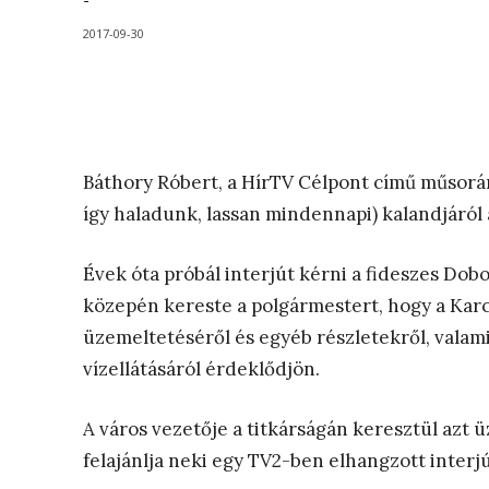
-
2017-09-30
Báthory Róbert, a HírTV Célpont című műsorá
így haladunk, lassan mindennapi) kalandjáról 
Évek óta próbál interjút kérni a fideszes Dob
közepén kereste a polgármestert, hogy a Kar
üzemeltetéséről és egyéb részletekről, valami
vízellátásáról érdeklődjön.
A város vezetője a titkárságán keresztül azt ü
felajánlja neki egy TV2-ben elhangzott interjú