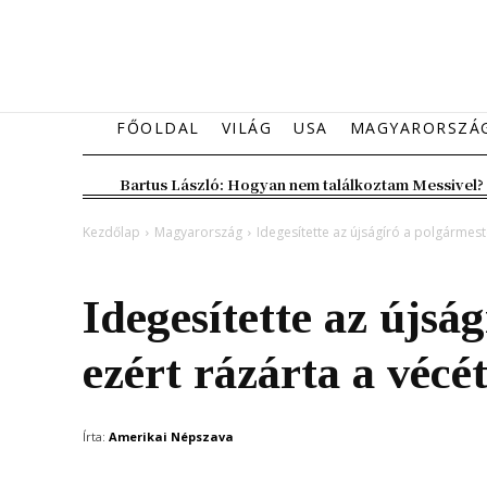
FŐOLDAL
VILÁG
USA
MAGYARORSZÁ
Bartus László: Hogyan nem találkoztam Messivel?
Kezdőlap
Magyarország
Idegesítette az újságíró a polgármeste
Magyarország
Idegesítette az újsá
ezért rázárta a vécé
Írta:
Amerikai Népszava