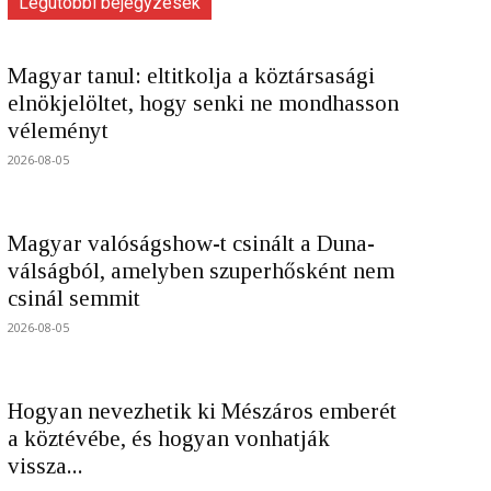
Legutóbbi bejegyzések
Magyar tanul: eltitkolja a köztársasági
elnökjelöltet, hogy senki ne mondhasson
véleményt
2026-08-05
Magyar valóságshow-t csinált a Duna-
válságból, amelyben szuperhősként nem
csinál semmit
2026-08-05
Hogyan nevezhetik ki Mészáros emberét
a köztévébe, és hogyan vonhatják
vissza...