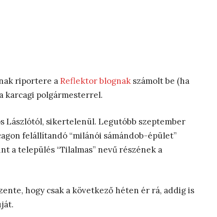
nak riportere a
Reflektor blognak
számolt be (ha
a karcagi polgármesterrel.
os Lászlótól, sikertelenül. Legutóbb szeptember
cagon felállítandó “milánói sámándob-épület”
nt a település “Tilalmas” nevű részének a
zente, hogy csak a következő héten ér rá, addig is
ját.