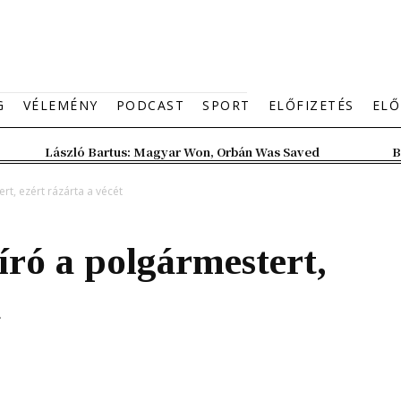
G
VÉLEMÉNY
PODCAST
SPORT
ELŐFIZETÉS
ELŐ
László Bartus: Magyar Won, Orbán Was Saved
B
rt, ezért rázárta a vécét
gíró a polgármestert,
t