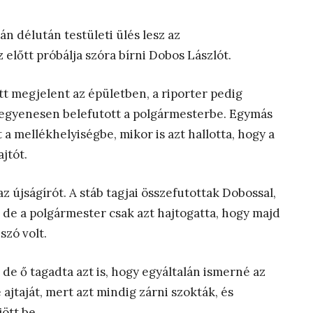
 délután testületi ülés lesz az
előtt próbálja szóra bírni Dobos Lászlót.
tt megjelent az épületben, a riporter pedig
t egyenesen belefutott a polgármesterbe. Egymás
a mellékhelyiségbe, mikor is azt hallotta, hogy a
jtót.
z újságírót. A stáb tagjai összefutottak Dobossal,
 de a polgármester csak azt hajtogatta, hogy majd
szó volt.
de ő tagadta azt is, hogy egyáltalán ismerné az
é ajtaját, mert azt mindig zárni szokták, és
jött be.