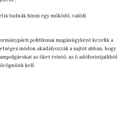
el is tudnák hinni egy működő, valódi
kormánypárti politikusai magánügyként kezelik a
etséges módon akadályozzák a sajtót abban, hogy
ampolgárokat az őket érintő, az ő adóforintjaikból
cöcögnünk kell.