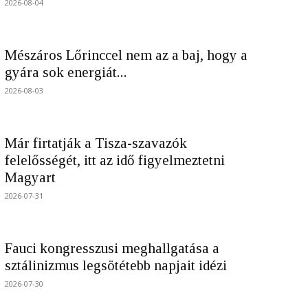
2026-08-04
Mészáros Lőrinccel nem az a baj, hogy a
gyára sok energiát...
2026-08-03
Már firtatják a Tisza-szavazók
felelősségét, itt az idő figyelmeztetni
Magyart
2026-07-31
Fauci kongresszusi meghallgatása a
sztálinizmus legsötétebb napjait idézi
2026-07-30