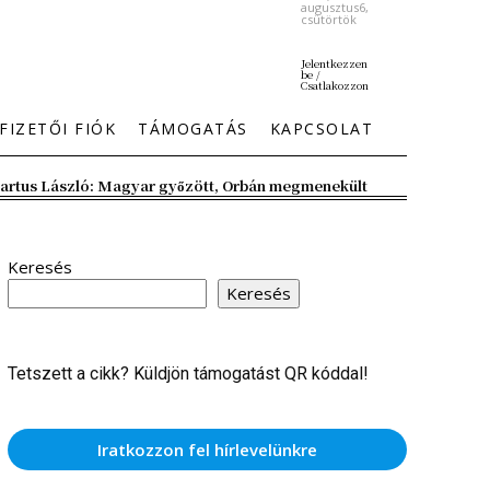
augusztus6,
csütörtök
Jelentkezzen
be /
Csatlakozzon
FIZETŐI FIÓK
TÁMOGATÁS
KAPCSOLAT
artus László: Magyar győzött, Orbán megmenekült
Keresés
Keresés
Tetszett a cikk? Küldjön támogatást QR kóddal!
Iratkozzon fel hírlevelünkre