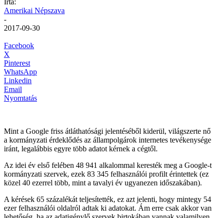
Írta:
Amerikai Népszava
-
2017-09-30
Facebook
X
Pinterest
WhatsApp
Linkedin
Email
Nyomtatás
Mint a Google friss átláthatósági jelentéséből kiderül, világszerte nő
a kormányzati érdeklődés az állampolgárok internetes tevékenysége
iránt, legalábbis egyre több adatot kérnek a cégtől.
Az idei év első felében 48 941 alkalommal keresték meg a Google-t
kormányzati szervek, ezek 83 345 felhasználói profilt érintettek (ez
közel 40 ezerrel több, mint a tavalyi év ugyanezen időszakában).
A kérések 65 százalékát teljesítették, ez azt jelenti, hogy mintegy 54
ezer felhasználói oldalról adtak ki adatokat. Ám erre csak akkor van
lehetőség, ha az adatigénylő szervek birtokában vannak valamilyen