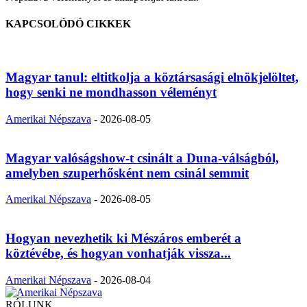
KAPCSOLÓDÓ CIKKEK
Magyar tanul: eltitkolja a köztársasági elnökjelöltet,
hogy senki ne mondhasson véleményt
Amerikai Népszava
-
2026-08-05
Magyar valóságshow-t csinált a Duna-válságból,
amelyben szuperhősként nem csinál semmit
Amerikai Népszava
-
2026-08-05
Hogyan nevezhetik ki Mészáros emberét a
köztévébe, és hogyan vonhatják vissza...
Amerikai Népszava
-
2026-08-04
RÓLUNK