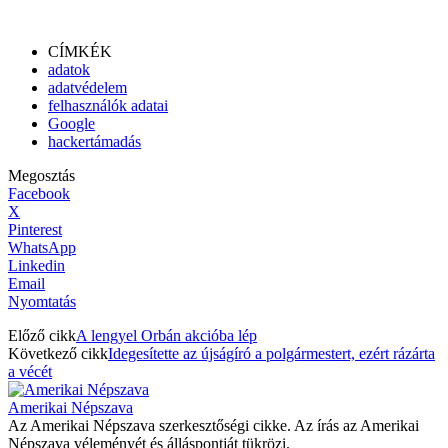
CÍMKÉK
adatok
adatvédelem
felhasználók adatai
Google
hackertámadás
Megosztás
Facebook
X
Pinterest
WhatsApp
Linkedin
Email
Nyomtatás
Előző cikk
A lengyel Orbán akcióba lép
Következő cikk
Idegesítette az újságíró a polgármestert, ezért rázárta
a vécét
Amerikai Népszava
Az Amerikai Népszava szerkesztőségi cikke. Az írás az Amerikai
Népszava véleményét és álláspontját tükrözi.