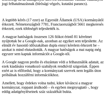
jogi felhatalmazásnak (bírósági végzés, kutatási parancs).
A legtöbb kérés (17 ezer) az Egyesült Államok (USA) kormányától
érkezett. Németországból 7781, Franciaországból 5661 megkeresés
érkezett, ezek többségét teljesítették is.
A magyar hatóságok összesen 126 fiókot érintő 81 kérelmet
nyújtottak be a Google-nak, azonban az egyiket sem teljesítette. Az
elmúlt év hasonló időszakában dupla ennyi kérelem érkezett be –
azokat is mind elutasították. A magyar hatóságok a mai napig még
egyszer sem kaptak információt a Google-tól.
A Google nagyon profin és elszántan védi a felhasználók adatait, az
ezek kiadására vonatkozó szabályok rendkívül szigorúak. Éppen
ezért az is előfordul, hogy a kormányzati szervek nem legális úton
próbálnak hozzáférni információkhoz.
Amellett, hogy érdekes volna tudni, kikre kíváncsi a magyar
kormányzat, roppant árulkodó – és egyben megnyugtató -, hogy
eddig adatigényléseinek száz százalékát bukta.