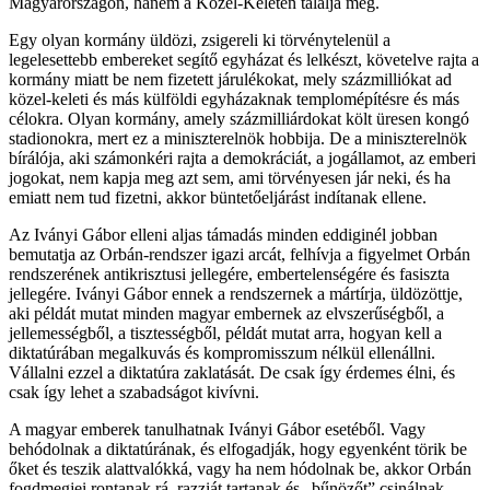
Magyarországon, hanem a Közel-Keleten találja meg.
Egy olyan kormány üldözi, zsigereli ki törvénytelenül a
legelesettebb embereket segítő egyházat és lelkészt, követelve rajta a
kormány miatt be nem fizetett járulékokat, mely százmilliókat ad
közel-keleti és más külföldi egyházaknak templomépítésre és más
célokra. Olyan kormány, amely százmilliárdokat költ üresen kongó
stadionokra, mert ez a miniszterelnök hobbija. De a miniszterelnök
bírálója, aki számonkéri rajta a demokráciát, a jogállamot, az emberi
jogokat, nem kapja meg azt sem, ami törvényesen jár neki, és ha
emiatt nem tud fizetni, akkor büntetőeljárást indítanak ellene.
Az Iványi Gábor elleni aljas támadás minden eddiginél jobban
bemutatja az Orbán-rendszer igazi arcát, felhívja a figyelmet Orbán
rendszerének antikrisztusi jellegére, embertelenségére és fasiszta
jellegére. Iványi Gábor ennek a rendszernek a mártírja, üldözöttje,
aki példát mutat minden magyar embernek az elvszerűségből, a
jellemességből, a tisztességből, példát mutat arra, hogyan kell a
diktatúrában megalkuvás és kompromisszum nélkül ellenállni.
Vállalni ezzel a diktatúra zaklatását. De csak így érdemes élni, és
csak így lehet a szabadságot kivívni.
A magyar emberek tanulhatnak Iványi Gábor esetéből. Vagy
behódolnak a diktatúrának, és elfogadják, hogy egyenként törik be
őket és teszik alattvalókká, vagy ha nem hódolnak be, akkor Orbán
fogdmegjei rontanak rá, razziát tartanak és „bűnözőt” csinálnak