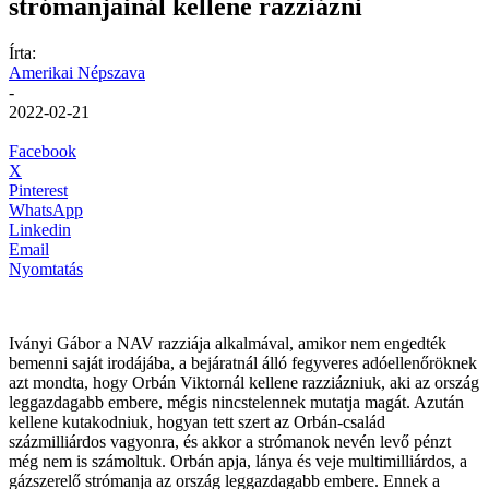
strómanjainál kellene razziázni
Írta:
Amerikai Népszava
-
2022-02-21
Facebook
X
Pinterest
WhatsApp
Linkedin
Email
Nyomtatás
Iványi Gábor a NAV razziája alkalmával, amikor nem engedték
bemenni saját irodájába, a bejáratnál álló fegyveres adóellenőröknek
azt mondta, hogy Orbán Viktornál kellene razziázniuk, aki az ország
leggazdagabb embere, mégis nincstelennek mutatja magát. Azután
kellene kutakodniuk, hogyan tett szert az Orbán-család
százmilliárdos vagyonra, és akkor a strómanok nevén levő pénzt
még nem is számoltuk. Orbán apja, lánya és veje multimilliárdos, a
gázszerelő strómanja az ország leggazdagabb embere. Ennek a