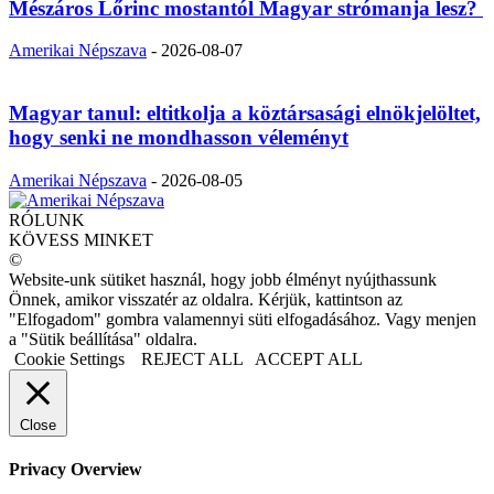
Mészáros Lőrinc mostantól Magyar strómanja lesz?
Amerikai Népszava
-
2026-08-07
Magyar tanul: eltitkolja a köztársasági elnökjelöltet,
hogy senki ne mondhasson véleményt
Amerikai Népszava
-
2026-08-05
RÓLUNK
KÖVESS MINKET
©
Website-unk sütiket használ, hogy jobb élményt nyújthassunk
Önnek, amikor visszatér az oldalra. Kérjük, kattintson az
"Elfogadom" gombra valamennyi süti elfogadásához. Vagy menjen
a "Sütik beállítása" oldalra.
Cookie Settings
REJECT ALL
ACCEPT ALL
Close
Privacy Overview