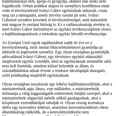
hajléktalanokat eteti, ápolja és gyógyítja, akikkel már senki nem
foglalkozik. Orbán politikai alapon és személyes konfliktusa miatt
vette el törvénytelenül Iványi Gábor egyházának státuszát, vonta
meg azt a támogatást, amely törvény szerint jár neki. Iványi
Gáborral szemben követtek el törvénytelenséget, amit kimondott
már magyar és európai bíróság is. Ez a vallásszabadság sérelme is,
mert Iványi Gábor intézményei az egyházi tevékenységének részei,
a hajléktalangondozás a metodista egyház hitvalló tevékenysége.
Az Európai Unió egyik tagállamában zajlik tíz éve ez a
törvénytelenség, mely immár bűncselekménnyel gyanúsítja az
üldözött és jogfosztott személyt. Egy olyan országban gyanúsítják
adócsalással Iványi Gábort, egy törvényes egyházi státuszától
megfosztott egyház vezetőjét, ahol az egyházaknak semmiféle adót
nem kell fizetniük, mindent kifizet helyettük az állam, és
százmilliárdokat adnak évente a rendszer ideológiáját támogató,
ezért politikailag megfelelő egyházaknak.
Olyan országban razziáznak egy lelkész hajléktalanszállóján, ahol a
miniszterelnök apja, lánya, veje milliárdos, a miniszterelnök
strómanja a világ leggazdagabb embereinek listáján szerepel, ahol a
miniszterelnök oligarchái mérték nélkül gazdagodnak, ahol a
közpénzek ezermilliárdjait rabolják el. Olyan ország kormánya
üldöz egy keresztény lelkészt, amelyben keresztényüldözés elleni
államtitkárság működik, de a keresztényüldözést nem