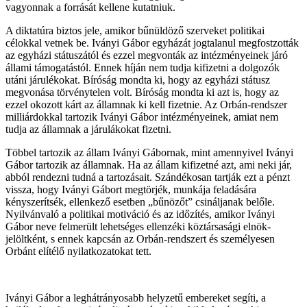
vagyonnak a forrását kellene kutatniuk.
A diktatúra biztos jele, amikor bűnüldöző szerveket politikai
célokkal vetnek be. Iványi Gábor egyházát jogtalanul megfostzották
az egyházi státuszától és ezzel megvonták az intézményeinek járó
állami támogatástól. Ennek híján nem tudja kifizetni a dolgozók
utáni járulékokat. Bíróság mondta ki, hogy az egyházi státusz
megvonása törvénytelen volt. Bíróság mondta ki azt is, hogy az
ezzel okozott kárt az államnak ki kell fizetnie. Az Orbán-rendszer
milliárdokkal tartozik Iványi Gábor intézményeinek, amiat nem
tudja az államnak a járulákokat fizetni.
Többel tartozik az állam Iványi Gábornak, mint amennyivel Iványi
Gábor tartozik az államnak. Ha az állam kifizetné azt, ami neki jár,
abból rendezni tudná a tartozásait. Szándékosan tartják ezt a pénzt
vissza, hogy Iványi Gábort megtörjék, munkája feladására
kényszerítsék, ellenkező esetben „bűnözőt” csináljanak belőle.
Nyilvánvaló a politikai motiváció és az időzítés, amikor Iványi
Gábor neve felmerült lehetséges ellenzéki köztársasági elnök-
jelöltként, s ennek kapcsán az Orbán-rendszert és személyesen
Orbánt elítélő nyilatkozatokat tett.
Iványi Gábor a leghátrányosabb helyzetű embereket segíti, a