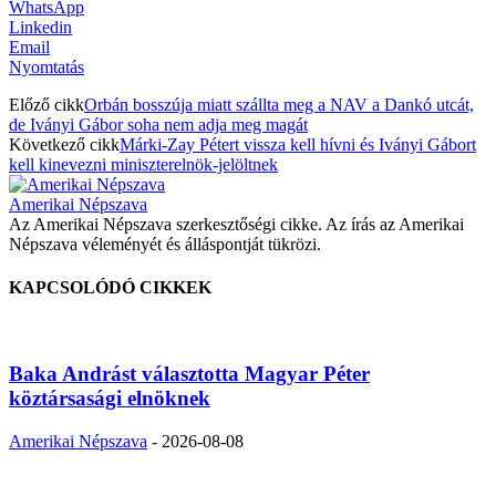
WhatsApp
Linkedin
Email
Nyomtatás
Előző cikk
Orbán bosszúja miatt szállta meg a NAV a Dankó utcát,
de Iványi Gábor soha nem adja meg magát
Következő cikk
Márki-Zay Pétert vissza kell hívni és Iványi Gábort
kell kinevezni miniszterelnök-jelöltnek
Amerikai Népszava
Az Amerikai Népszava szerkesztőségi cikke. Az írás az Amerikai
Népszava véleményét és álláspontját tükrözi.
KAPCSOLÓDÓ CIKKEK
Baka Andrást választotta Magyar Péter
köztársasági elnöknek
Amerikai Népszava
-
2026-08-08