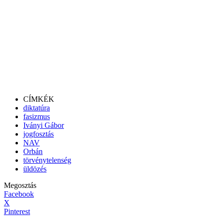
CÍMKÉK
diktatúra
fasizmus
Iványi Gábor
jogfosztás
NAV
Orbán
törvénytelenség
üldözés
Megosztás
Facebook
X
Pinterest