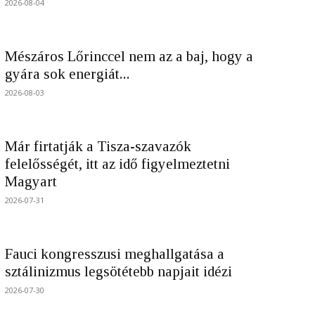
2026-08-04
Mészáros Lőrinccel nem az a baj, hogy a
gyára sok energiát...
2026-08-03
Már firtatják a Tisza-szavazók
felelősségét, itt az idő figyelmeztetni
Magyart
2026-07-31
Fauci kongresszusi meghallgatása a
sztálinizmus legsötétebb napjait idézi
2026-07-30