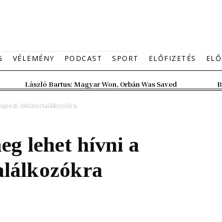
G
VÉLEMÉNY
PODCAST
SPORT
ELŐFIZETÉS
ELŐ
László Bartus: Magyar Won, Orbán Was Saved
B
apesti diktátortalálkozókra
g lehet hívni a
alálkozókra