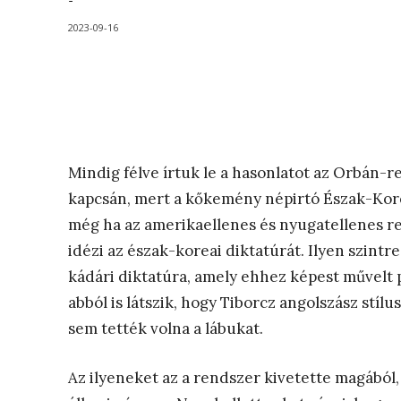
-
2023-09-16
Mindig félve írtuk le a hasonlatot az Orbán-
kapcsán, mert a kőkemény népirtó Észak-Kore
még ha az amerikaellenes és nyugatellenes re
idézi az észak-koreai diktatúrát. Ilyen szintre
kádári diktatúra, amely ehhez képest művelt 
abból is látszik, hogy Tiborcz angolszász stíl
sem tették volna a lábukat.
Az ilyeneket az a rendszer kivetette magából