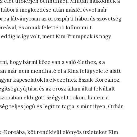
 az élet utolérjen bennünket. Miután működnek a
t háború megkezdése után másfél évvel már
Korea látványosan az oroszpárti háborús szövetség
reával, és annak felettébb kifinomult
eddig is így volt, mert Kim Trumpnak is nagy
ni, hogy bármi köze van a való élethez, s a
an már nem mondható el a Kína felügyelete alatt
gyar kapcsolatok is elvezetnek Észak-Koreához,
tségnyújtása és az orosz állam által felvállalt
szobában eldugott szégyellt rokon, hanem a
ég teljes jogú és legitim tagja, s mint ilyen, Orbán
ak-Koreába, köt rendkívül előnyös üzleteket Kim