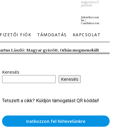
augusztus7,
péntek
Jelentkezzen
be /
Csatlakozzon
FIZETŐI FIÓK
TÁMOGATÁS
KAPCSOLAT
artus László: Magyar győzött, Orbán megmenekült
Keresés
Keresés
Tetszett a cikk? Küldjön támogatást QR kóddal!
Iratkozzon fel hírlevelünkre