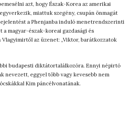
emesélni azt, hogy Észak-Korea az amerikai
 fegyverkezik, miattuk szegény, csupán önmagát
a bejelentést a Phenjanba induló menetrendszerinti
ét a magyar-észak-koreai gazdasági és
lagyimirtől az üzenet: „Viktor, barátkozzatok
bi budapesti diktátortalálkozóra. Ennyi népirtó
ak nevezett, eggyel több vagy kevesebb nem
lócskákkal Kim páncélvonatának.