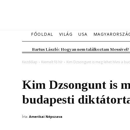
FŐOLDAL
VILÁG
USA
MAGYARORSZÁ
Bartus László: Hogyan nem találkoztam Messivel?
Kezdőlap
Kiemelt fő hír
Kim Dzsongunt is meg lehet hívni a bud
Kiemelt fő hír
Magyarország
Kim Dzsongunt is me
budapesti diktátort
Írta:
Amerikai Népszava