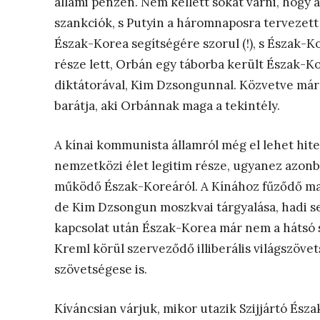
állami pénzen. Nem kellett sokat várni, hogy
szankciók, s Putyin a háromnaposra tervezet
Észak-Korea segítségére szorul (!), s Észak-
része lett, Orbán egy táborba került Észak-Ko
diktátorával, Kim Dzsongunnal. Közvetve már 
barátja, aki Orbánnak maga a tekintély.
A kínai kommunista államról még el lehet hitet
nemzetközi élet legitim része, ugyanez azonb
működő Észak-Koreáról. A Kínához fűződő ma
de Kim Dzsongun moszkvai tárgyalása, hadi segí
kapcsolat után Észak-Korea már nem a hátsó 
Kreml körül szerveződő illiberális világszövets
szövetségese is.
Kíváncsian várjuk, mikor utazik Szijjártó Ész