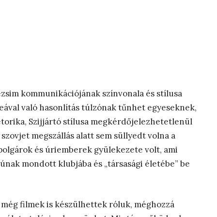
rezsim kommunikációjának színvonala és stílusa
ával való hasonlítás túlzónak tűnhet egyeseknek,
torika, Szijjártó stílusa megkérdőjelezhetetlenül
 szovjet megszállás alatt sem süllyedt volna a
polgárok és úriemberek gyülekezete volt, ami
usúnak mondott klubjába és „társasági életébe” be
, még filmek is készülhettek róluk, méghozzá