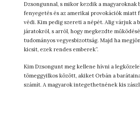
Dzsongunnal, s mikor kezdik a magyaroknak b
fenyegetés és az amerikai provokációk miatt
védi. Kim pedig szereti a népét. Alig várjuk 
járatokról, s arról, hogy megkezdte működés
tudományos vegyesbizottság. Majd ha megjön V
kicsit, ezek rendes emberek”.
Kim Dzsongunt meg kellene hívni a legközeleb
tömeggyilkos között, akiket Orbán a barátain
számít. A magyarok integethetnének kis zász