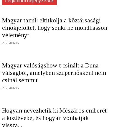
Legutóbbi bejegyzések
Magyar tanul: eltitkolja a köztársasági
elnökjelöltet, hogy senki ne mondhasson
véleményt
2026-08-05
Magyar valóságshow-t csinált a Duna-
válságból, amelyben szuperhősként nem
csinál semmit
2026-08-05
Hogyan nevezhetik ki Mészáros emberét
a köztévébe, és hogyan vonhatják
vissza...