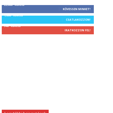
25,000
Követő
KÖVESSEN MINKET!
1,000
Követő
CSATLAKOZZON!
340
Követő
IRATKOZZON FEL!