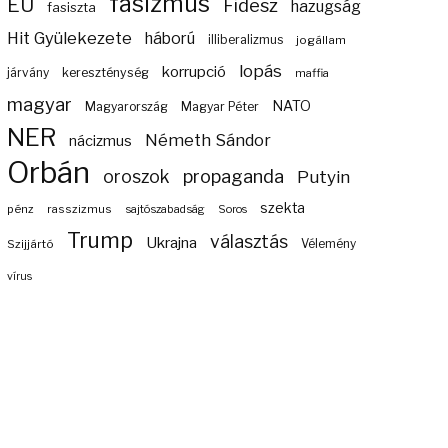
fasizmus
EU
Fidesz
hazugság
fasiszta
Hit Gyülekezete
háború
illiberalizmus
jogállam
lopás
korrupció
járvány
kereszténység
maffia
magyar
NATO
Magyarország
Magyar Péter
NER
Németh Sándor
nácizmus
Orbán
propaganda
oroszok
Putyin
szekta
pénz
rasszizmus
sajtószabadság
Soros
Trump
választás
Ukrajna
Szijjártó
Vélemény
vírus