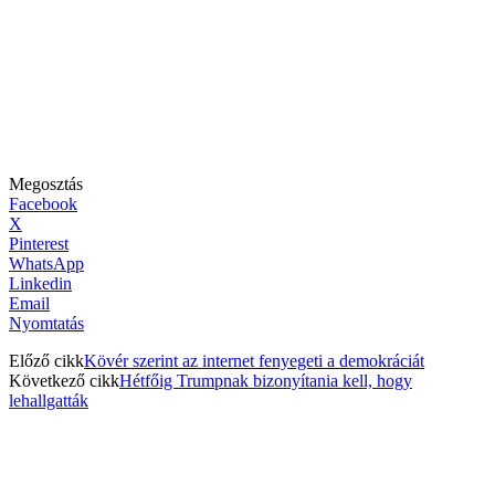
Megosztás
Facebook
X
Pinterest
WhatsApp
Linkedin
Email
Nyomtatás
Előző cikk
Kövér szerint az internet fenyegeti a demokráciát
Következő cikk
Hétfőig Trumpnak bizonyítania kell, hogy
lehallgatták