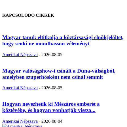
KAPCSOLÓDÓ CIKKEK
Magyar tanul: eltitkolja a köztársasági elnökjelöltet,
hogy senki ne mondhasson véleményt
Amerikai Népszava
-
2026-08-05
Magyar valóságshow-t csinált a Duna-válságból,
amelyben szuperhősként nem csinál semmit
Amerikai Népszava
-
2026-08-05
Hogyan nevezhetik ki Mészáros emberét a
köztévébe, és hogyan vonhatják vissza...
Amerikai Népszava
-
2026-08-04