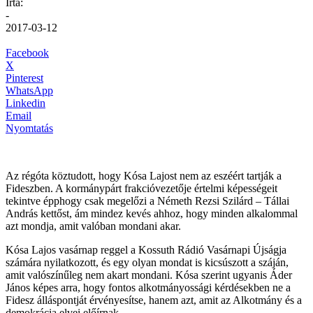
Írta:
-
2017-03-12
Facebook
X
Pinterest
WhatsApp
Linkedin
Email
Nyomtatás
Az régóta köztudott, hogy Kósa Lajost nem az eszéért tartják a
Fideszben. A kormánypárt frakcióvezetője értelmi képességeit
tekintve épphogy csak megelőzi a Németh Rezsi Szilárd – Tállai
András kettőst, ám mindez kevés ahhoz, hogy minden alkalommal
azt mondja, amit valóban mondani akar.
Kósa Lajos vasárnap reggel a Kossuth Rádió Vasárnapi Újságja
számára nyilatkozott, és egy olyan mondat is kicsúszott a száján,
amit valószínűleg nem akart mondani. Kósa szerint ugyanis Áder
János képes arra, hogy fontos alkotmányossági kérdésekben ne a
Fidesz álláspontját érvényesítse, hanem azt, amit az Alkotmány és a
demokrácia elvei előírnak.