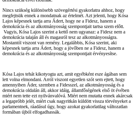
Nincs szükség különösebb szövegértési gyakorlatra ahhoz, hogy
megfejtsük ennek a mondatnak az értelmét. Azt jelenti, hogy Kósa
Lajos képesnek tartja arra Ádert, hogy ne a Fidesz, hanem a
demokrácia és az alkotmányosság szempontjait tartsa szem előtt.
Vagyis, Kósa Lajos szerint a kettő nem ugyanaz: a Fidesz nem a
demokrácia talaján áll és magasról tesz az alkotmányosságra.
Mostantól viszont van remény. Legalábbis, Kósa szerint, aki
képesnek tartja arra Ádert, hogy a jövőben ne a Fidesz, hanem a
demokrácia és az alkotmányosság szempontjait érvényesítse.
Kósa Lajos tehát kikotyogta azt, amit egyébként esze ágában sem
lett volna elmondani. Arról viszont egyetlen szót sem ejtett, hogy
amennyiben Áder, szemben a Fidesszel, az alkotmányosság és a
demokrácia oldalán áll, akkor idáig, államfőségének első öt évében
miért nem tette ezt nyilvánvalóvá. Miért nem mutatta ennek akárcsak
a legapróbb jelét, miért csak nagyritkán küldött vissza törvényeket a
parlamentnek, ráadásul úgy, hogy azokat gyakorlatilag változatlan
formában újból elfogadhassák.