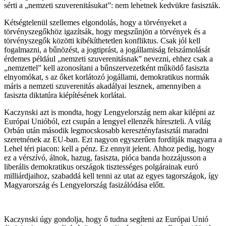
sérti a „nemzeti szuverenitásukat”: nem lehetnek kedvükre fasiszták.
Kétségtelenül szellemes elgondolás, hogy a törvényeket a
törvényszegőkhöz igazítsák, hogy megszűnjön a törvények és a
törvényszegők közötti kibékíthetetlen konfliktus. Csak jól kell
fogalmazni, a bűnözést, a jogtiprást, a jogállamiság felszámolását
érdemes például „nemzeti szuverenitásnak” nevezni, ehhez csak a
„nemzettel” kell azonosítani a bűnszervezetként működő fasiszta
elnyomókat, s az őket korlátozó jogállami, demokratikus normák
máris a nemzeti szuverenitás akadályai lesznek, amennyiben a
fasiszta diktatúra kiépítésének korlátai.
Kaczynski azt is mondta, hogy Lengyelország nem akar kilépni az
Európai Unióból, ezt csupán a lengyel ellenzék híreszteli. A világ
Orbán után második legmocskosabb keresztényfasisztái maradni
szeretnének az EU-ban. Ezt nagyon egyszerűen fordítják magyarra a
Lehel téri piacon: kell a pénz. Ez ennyit jelent. Ahhoz pedig, hogy
ez a vérszívó, álnok, hazug, fasiszta, pióca banda hozzájusson a
liberális demokratikus országok tisztességes polgárainak euró
milliárdjaihoz, szabaddá kell tenni az utat az egyes tagországok, így
Magyarország és Lengyelország fasizálódása előtt.
Kaczynski úgy gondolja, hogy ő tudna segíteni az Európai Unió