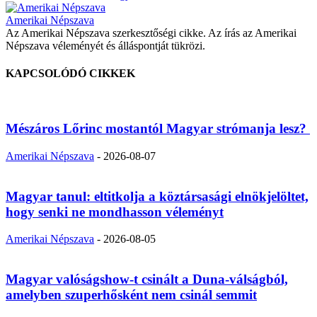
Amerikai Népszava
Az Amerikai Népszava szerkesztőségi cikke. Az írás az Amerikai
Népszava véleményét és álláspontját tükrözi.
KAPCSOLÓDÓ CIKKEK
Mészáros Lőrinc mostantól Magyar strómanja lesz?
Amerikai Népszava
-
2026-08-07
Magyar tanul: eltitkolja a köztársasági elnökjelöltet,
hogy senki ne mondhasson véleményt
Amerikai Népszava
-
2026-08-05
Magyar valóságshow-t csinált a Duna-válságból,
amelyben szuperhősként nem csinál semmit