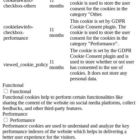
cookielawinfo-
11
cookie is used to store the user
checkbox-others
months
consent for the cookies in the
category "Other.
This cookie is set by GDPR
cookielawinfo-
Cookie Consent plugin. The
11
checkbox-
cookie is used to store the user
months
performance
consent for the cookies in the
category "Performance".
The cookie is set by the GDPR
Cookie Consent plugin and is
11
used to store whether or not user
viewed_cookie_policy
months
has consented to the use of
cookies. It does not store any
personal data.
Functional
Functional
Functional cookies help to perform certain functionalities like
sharing the content of the website on social media platforms, collect
feedbacks, and other third-party features.
Performance
Performance
Performance cookies are used to understand and analyze the key
performance indexes of the website which helps in delivering a
better user experience for the visitors.