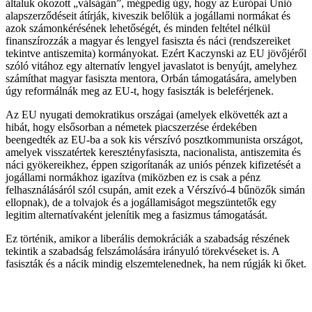
általuk okozott „válságán”, mégpedig úgy, hogy az Európai Unió
alapszerződéseit átírják, kiveszik belőlük a jogállami normákat és
azok számonkérésének lehetőségét, és minden feltétel nélkül
finanszírozzák a magyar és lengyel fasiszta és náci (rendszereiket
tekintve antiszemita) kormányokat. Ezért Kaczynski az EU jövőjéről
szóló vitához egy alternatív lengyel javaslatot is benyújt, amelyhez
számíthat magyar fasiszta mentora, Orbán támogatására, amelyben
úgy reformálnák meg az EU-t, hogy fasiszták is beleférjenek.
Az EU nyugati demokratikus országai (amelyek elkövették azt a
hibát, hogy elsősorban a németek piacszerzése érdekében
beengedték az EU-ba a sok kis vérszívó posztkommunista országot,
amelyek visszatértek keresztényfasiszta, nacionalista, antiszemita és
náci gyökereikhez, éppen szigorítanák az uniós pénzek kifizetését a
jogállami normákhoz igazítva (miközben ez is csak a pénz
felhasználásáról szól csupán, amit ezek a Vérszívó-4 bűnözők simán
ellopnak), de a tolvajok és a jogállamiságot megszüntetők egy
legitim alternatívaként jelenítik meg a fasizmus támogatását.
Ez történik, amikor a liberális demokráciák a szabadság részének
tekintik a szabadság felszámolására irányuló törekvéseket is. A
fasiszták és a nácik mindig elszemtelenednek, ha nem rúgják ki őket.