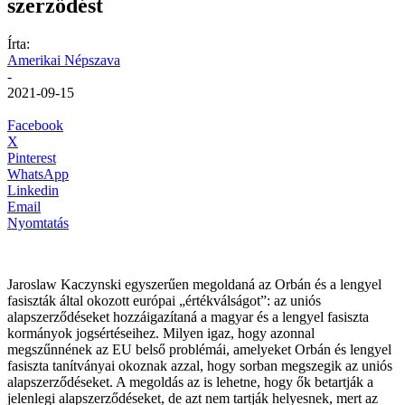
szerződést
Írta:
Amerikai Népszava
-
2021-09-15
Facebook
X
Pinterest
WhatsApp
Linkedin
Email
Nyomtatás
Jaroslaw Kaczynski egyszerűen megoldaná az Orbán és a lengyel
fasiszták által okozott európai „értékválságot”: az uniós
alapszerződéseket hozzáigazítaná a magyar és a lengyel fasiszta
kormányok jogsértéseihez. Milyen igaz, hogy azonnal
megszűnnének az EU belső problémái, amelyeket Orbán és lengyel
fasiszta tanítványai okoznak azzal, hogy sorban megszegik az uniós
alapszerződéseket. A megoldás az is lehetne, hogy ők betartják a
jelenlegi alapszerződéseket, de azt nem tartják helyesnek, mert az