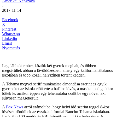
Amerikai Népszava
-
2017-11-14
Facebook
X
Pinterest
WhatsApp
Linkedin
Email
Nyomtatás
Legalább öt ember, köztük két gyerek meghalt, és többen
megsérültek abban a lövöldözésben, amely egy kaliforniai általános
iskolában és több közeli helyszínen történt kedden.
A Tehama megyei seriff munkatársa elmondása szerint az egyik
gyermeket az iskola előtt érte a halálos lövés, a másikat pedig akkor
lőtték le, amikor éppen egy teherautóba szállt be egy nővel, aki
súlyosan megsebesült.
A
Fox News
arról számolt be, hogy helyi idő szerint reggel 8-kor
lövések dördültek az észak-kaliforniai Rancho Tehama iskolában.
Legalább 100 rendőr és FBI ügynök vonult ki a helyszínre. A