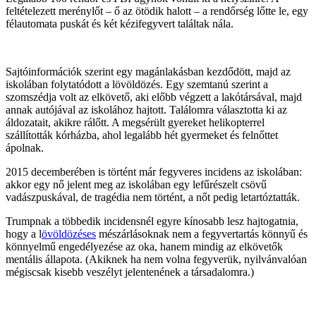
feltételezett merénylőt – ő az ötödik halott – a rendőrség lőtte le, egy
félautomata puskát és két kézifegyvert találtak nála.
Sajtóinformációk szerint egy magánlakásban kezdődött, majd az
iskolában folytatódott a lövöldözés. Egy szemtanú szerint a
szomszédja volt az elkövető, aki előbb végzett a lakótársával, majd
annak autójával az iskolához hajtott. Találomra választotta ki az
áldozatait, akikre rálőtt. A megsérült gyereket helikopterrel
szállították kórházba, ahol legalább hét gyermeket és felnőttet
ápolnak.
2015 decemberében is történt már fegyveres incidens az iskolában:
akkor egy nő jelent meg az iskolában egy lefűrészelt csövű
vadászpuskával, de tragédia nem történt, a nőt pedig letartóztatták.
Trumpnak a többedik incidensnél egyre kínosabb lesz hajtogatnia,
hogy a l
övöldözéses
mészárlásoknak nem a fegyvertartás könnyű és
könnyelmű engedélyezése az oka, hanem mindig az elkövetők
mentális állapota. (Akiknek ha nem volna fegyverük, nyilvánvalóan
mégiscsak kisebb veszélyt jelentenének a társadalomra.)