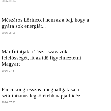
2026-08-04
Mészáros Lőrinccel nem az a baj, hogy a
gyára sok energiát...
2026-08-03
Már firtatják a Tisza-szavazók
felelősségét, itt az idő figyelmeztetni
Magyart
2026-07-31
Fauci kongresszusi meghallgatása a
sztálinizmus legsötétebb napjait idézi
2026-07-30