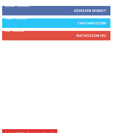
25,000
Követő
KÖVESSEN MINKET!
1,000
Követő
CSATLAKOZZON!
340
Követő
IRATKOZZON FEL!