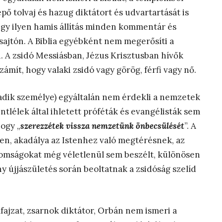
épő tolvaj és hazug diktátort és udvartartását is
egy ilyen hamis állítás minden kommentár és
 sajtón. A Biblia egyébként nem megerősíti a
. A zsidó Messiásban, Jézus Krisztusban hívők
ámít, hogy valaki zsidó vagy görög, férfi vagy nő.
rmadik személye) egyáltalán nem érdekli a nemzetek
tlélek által ihletett próféták és evangélisták sem
ogy „
szerezzétek vissza nemzetünk önbecsülését
”. A
sten, akadálya az Istenhez való megtérésnek, az
romságokat még véletlenül sem beszélt, különösen
 újjászületés során beoltatnak a zsidóság szelíd
ajzat, zsarnok diktátor, Orbán nem ismeri a