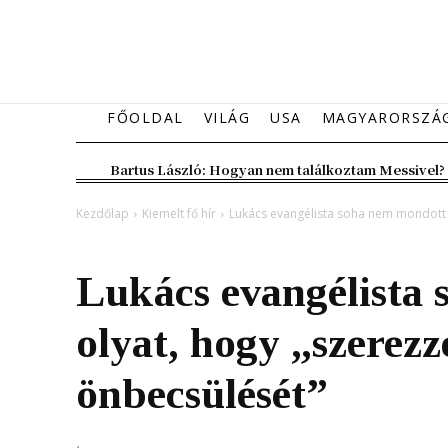
FŐOLDAL
VILÁG
USA
MAGYARORSZÁ
Bartus László: Hogyan nem találkoztam Messivel?
Kezdőlap
Kiemelt fő hír
Lukács evangélista soha nem mondott 
Kiemelt fő hír
Magyarország
Lukács evangélista
olyat, hogy „szerez
önbecsülését”