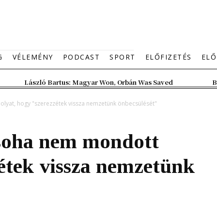
G
VÉLEMÉNY
PODCAST
SPORT
ELŐFIZETÉS
ELŐ
László Bartus: Magyar Won, Orbán Was Saved
B
olyat, hogy "szerezzétek vissza nemzetünk önbecsülését"
 soha nem mondott
zétek vissza nemzetünk