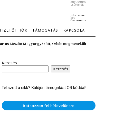
augusztus6,
csütörtök
Jelentkezzen
be /
Csatlakozzon
FIZETŐI FIÓK
TÁMOGATÁS
KAPCSOLAT
artus László: Magyar győzött, Orbán megmenekült
Keresés
Keresés
Tetszett a cikk? Küldjön támogatást QR kóddal!
Iratkozzon fel hírlevelünkre