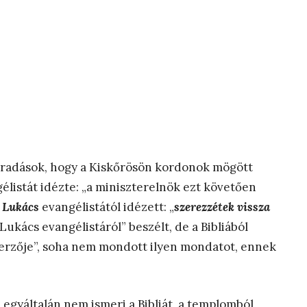
híradások, hogy a Kiskőrösön kordonok mögött
listát idézte: „a miniszterelnök ezt követően
d
Lukács
evangélistától idézett: „
szerezzétek vissza
Lukács evangélistáról” beszélt, de a Bibliából
zerzője”, soha nem mondott ilyen mondatot, ennek
gyáltalán nem ismeri a Bibliát, a templomból