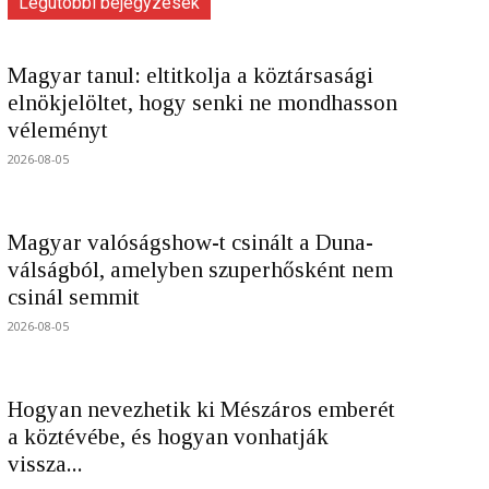
Legutóbbi bejegyzések
Magyar tanul: eltitkolja a köztársasági
elnökjelöltet, hogy senki ne mondhasson
véleményt
2026-08-05
Magyar valóságshow-t csinált a Duna-
válságból, amelyben szuperhősként nem
csinál semmit
2026-08-05
Hogyan nevezhetik ki Mészáros emberét
a köztévébe, és hogyan vonhatják
vissza...