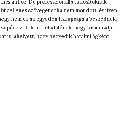
nincs ahhoz. De professzionális tudósítóknak
bibliaellenes szöveget soha nem mondott, és ilyen
, hogy nem ez az egyetlen hazugsága a beszédnek,
csupán azt tekinti feladatának, hogy továbbadja,
kat is, ahelyett, hogy negyedik hatalmi ágként