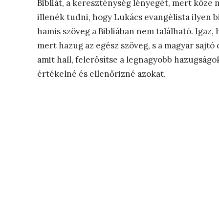
Bibliát, a kereszténység lényegét, mert köze 
illenék tudni, hogy Lukács evangélista ilyen 
hamis szöveg a Bibliában nem található. Igaz
mert hazug az egész szöveg, s a magyar sajtó 
amit hall, felerősítse a legnagyobb hazugságo
értékelné és ellenőrizné azokat.