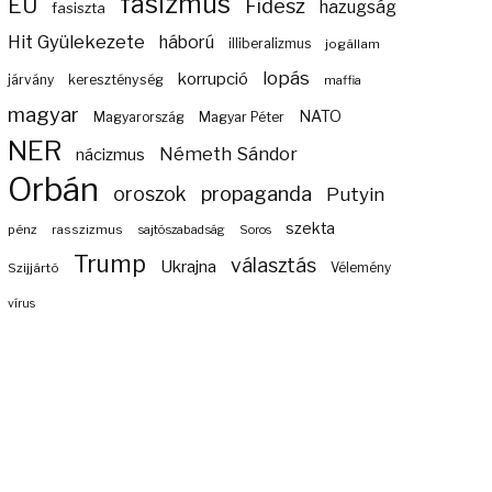
fasizmus
EU
Fidesz
hazugság
fasiszta
Hit Gyülekezete
háború
illiberalizmus
jogállam
lopás
korrupció
járvány
kereszténység
maffia
magyar
NATO
Magyarország
Magyar Péter
NER
Németh Sándor
nácizmus
Orbán
propaganda
oroszok
Putyin
szekta
pénz
rasszizmus
sajtószabadság
Soros
Trump
választás
Ukrajna
Szijjártó
Vélemény
vírus