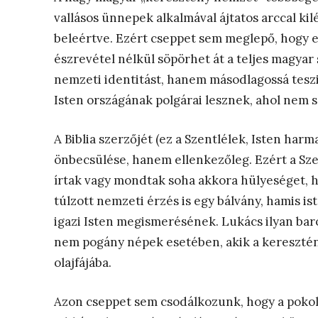
vallásos ünnepek alkalmával ájtatos arccal kil
beleértve. Ezért cseppet sem meglepő, hogy 
észrevétel nélkül söpörhet át a teljes magyar
nemzeti identitást, hanem másodlagossá teszi
Isten országának polgárai lesznek, ahol nem sz
A Biblia szerzőjét (ez a Szentlélek, Isten ha
önbecsülése, hanem ellenkezőleg. Ezért a Szen
írtak vagy mondtak soha akkora hülyeséget, h
túlzott nemzeti érzés is egy bálvány, hamis i
igazi Isten megismerésének. Lukács ilyan ba
nem pogány népek esetében, akik a keresztény
olajfájába.
Azon cseppet sem csodálkozunk, hogy a pokolf