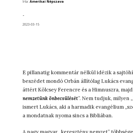
Írta:
Amerikai Népszava
-
2023-03-15
E pillanatig kommentár nélkül idézik a sajtó
beszédet mondó Orbán állítólag Lukács evangé
áttért Kölcsey Ferencre és a Himnuszra, maj
nemzetünk önbecsülését
”. Nem tudjuk, milyen „
ismert Lukács, aki a harmadik evangélium „s
a mondatnak nyoma sincs a Bibliában.
A nagy magyar „keresztény nemzet” többsége e