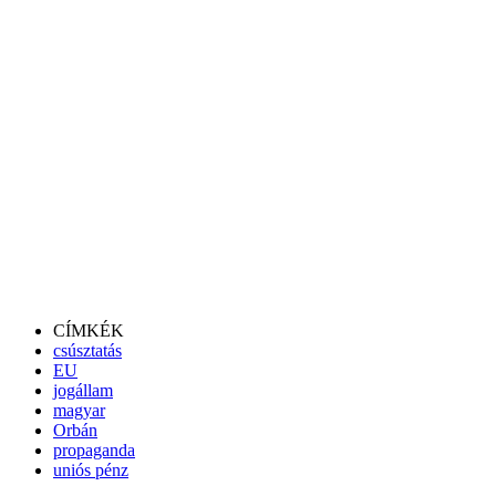
CÍMKÉK
csúsztatás
EU
jogállam
magyar
Orbán
propaganda
uniós pénz