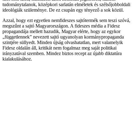
tudománytalanok, középkori sarlatán elméletek és szélsőjobboldali
ideológiák szüleménye. De ez csupán egy tényező a sok közül.
Azzal, hogy ezt egyetlen nemfideszes sajtótermék sem teszi szóvá,
megszűnt a sajtó Magyarországon. A fideszes média a Fidesz
propagandája mellett hazudik, Magyar elérte, hogy az egykor
„függetlennek” nevezett sajtó ugyanolyan kormánypropaganda
szintjére süllyedt. Minden újság olvashatatlan, mert valamelyik
Fidesz oldalán áll, kritikát nem fogalmaz meg saját politikai
irányzatával szemben. Mindez biztos recept az újabb diktatúra
kialakulásához.