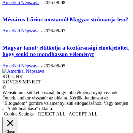
Amerikai Népszava
-
2026-08-08
Mészáros Lőrinc mostantól Magyar strómanja lesz?
Amerikai Népszava
-
2026-08-07
Magyar tanul: eltitkolja a köztársasági elnökjelöltet,
hogy senki ne mondhasson véleményt
Amerikai Népszava
-
2026-08-05
RÓLUNK
KÖVESS MINKET
©
Website-unk sütiket használ, hogy jobb élményt nyújthassunk
Önnek, amikor visszatér az oldalra. Kérjük, kattintson az
"Elfogadom" gombra valamennyi süti elfogadásához. Vagy menjen
a "Sütik beállítása" oldalra.
Cookie Settings
REJECT ALL
ACCEPT ALL
Close