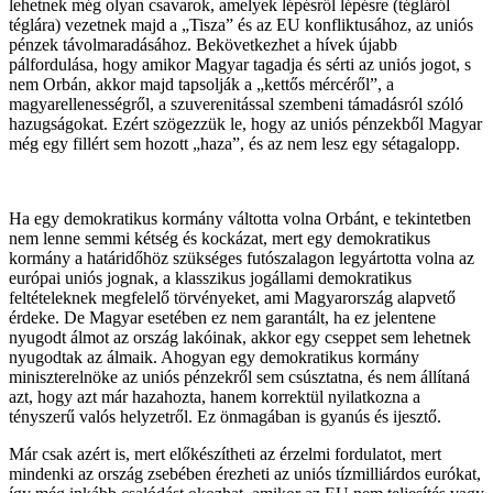
lehetnek még olyan csavarok, amelyek lépésről lépésre (tégláról
téglára) vezetnek majd a „Tisza” és az EU konfliktusához, az uniós
pénzek távolmaradásához. Bekövetkezhet a hívek újabb
pálfordulása, hogy amikor Magyar tagadja és sérti az uniós jogot, s
nem Orbán, akkor majd tapsolják a „kettős mércéről”, a
magyarellenességről, a szuverenitással szembeni támadásról szóló
hazugságokat. Ezért szögezzük le, hogy az uniós pénzekből Magyar
még egy fillért sem hozott „haza”, és az nem lesz egy sétagalopp.
Ha egy demokratikus kormány váltotta volna Orbánt, e tekintetben
nem lenne semmi kétség és kockázat, mert egy demokratikus
kormány a határidőhöz szükséges futószalagon legyártotta volna az
európai uniós jognak, a klasszikus jogállami demokratikus
feltételeknek megfelelő törvényeket, ami Magyarország alapvető
érdeke. De Magyar esetében ez nem garantált, ha ez jelentene
nyugodt álmot az ország lakóinak, akkor egy cseppet sem lehetnek
nyugodtak az álmaik. Ahogyan egy demokratikus kormány
miniszterelnöke az uniós pénzekről sem csúsztatna, és nem állítaná
azt, hogy azt már hazahozta, hanem korrektül nyilatkozna a
tényszerű valós helyzetről. Ez önmagában is gyanús és ijesztő.
Már csak azért is, mert előkészítheti az érzelmi fordulatot, mert
mindenki az ország zsebében érezheti az uniós tízmilliárdos eurókat,