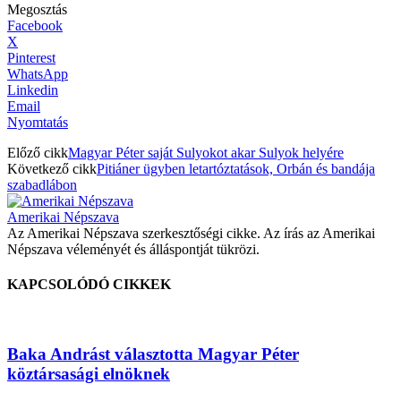
Megosztás
Facebook
X
Pinterest
WhatsApp
Linkedin
Email
Nyomtatás
Előző cikk
Magyar Péter saját Sulyokot akar Sulyok helyére
Következő cikk
Pitiáner ügyben letartóztatások, Orbán és bandája
szabadlábon
Amerikai Népszava
Az Amerikai Népszava szerkesztőségi cikke. Az írás az Amerikai
Népszava véleményét és álláspontját tükrözi.
KAPCSOLÓDÓ CIKKEK
Baka Andrást választotta Magyar Péter
köztársasági elnöknek