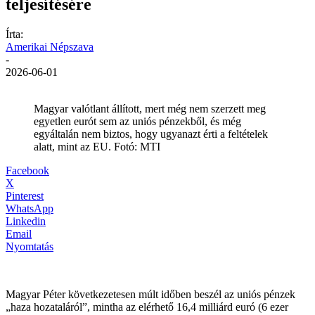
teljesítésére
Írta:
Amerikai Népszava
-
2026-06-01
Magyar valótlant állított, mert még nem szerzett meg
egyetlen eurót sem az uniós pénzekből, és még
egyáltalán nem biztos, hogy ugyanazt érti a feltételek
alatt, mint az EU. Fotó: MTI
Facebook
X
Pinterest
WhatsApp
Linkedin
Email
Nyomtatás
Magyar Péter következetesen múlt időben beszél az uniós pénzek
„haza hozataláról”, mintha az elérhető 16,4 milliárd euró (6 ezer