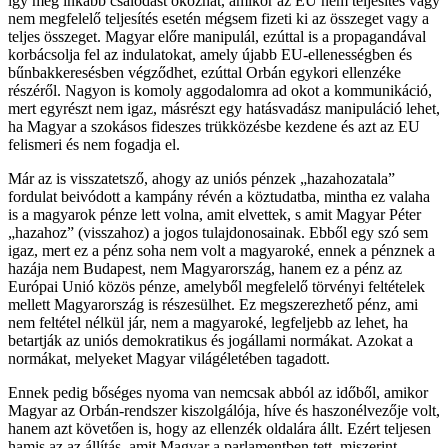
így még inkább csalódást okozhat, amikor az EU nem teljesítés vagy
nem megfelelő teljesítés esetén mégsem fizeti ki az összeget vagy a
teljes összeget. Magyar előre manipulál, ezúttal is a propagandával
korbácsolja fel az indulatokat, amely újabb EU-ellenességben és
bűnbakkeresésben végződhet, ezúttal Orbán egykori ellenzéke
részéről. Nagyon is komoly aggodalomra ad okot a kommunikáció,
mert egyrészt nem igaz, másrészt egy hatásvadász manipuláció lehet,
ha Magyar a szokásos fideszes trükközésbe kezdene és azt az EU
felismeri és nem fogadja el.
Már az is visszatetsző, ahogy az uniós pénzek „hazahozatala”
fordulat beivódott a kampány révén a köztudatba, mintha ez valaha
is a magyarok pénze lett volna, amit elvettek, s amit Magyar Péter
„hazahoz” (visszahoz) a jogos tulajdonosainak. Ebből egy szó sem
igaz, mert ez a pénz soha nem volt a magyaroké, ennek a pénznek a
hazája nem Budapest, nem Magyarország, hanem ez a pénz az
Európai Unió közös pénze, amelyből megfelelő törvényi feltételek
mellett Magyarország is részesülhet. Ez megszerezhető pénz, ami
nem feltétel nélkül jár, nem a magyaroké, legfeljebb az lehet, ha
betartják az uniós demokratikus és jogállami normákat. Azokat a
normákat, melyeket Magyar világéletében tagadott.
Ennek pedig bőséges nyoma van nemcsak abból az időből, amikor
Magyar az Orbán-rendszer kiszolgálója, híve és haszonélvezője volt,
hanem azt követően is, hogy az ellenzék oldalára állt. Ezért teljesen
hamis az az állítás, amit Magyar a parlamentben tett, miszerint