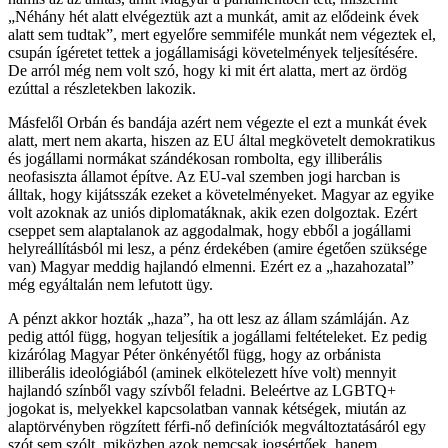
„Néhány hét alatt elvégeztük azt a munkát, amit az elődeink évek
alatt sem tudtak”, mert egyelőre semmiféle munkát nem végeztek el,
csupán ígéretet tettek a jogállamisági követelmények teljesítésére.
De arról még nem volt szó, hogy ki mit ért alatta, mert az ördög
ezúttal a részletekben lakozik.
Másfelől Orbán és bandája azért nem végezte el ezt a munkát évek
alatt, mert nem akarta, hiszen az EU által megkövetelt demokratikus
és jogállami normákat szándékosan rombolta, egy illiberális
neofasiszta államot építve. Az EU-val szemben jogi harcban is
álltak, hogy kijátsszák ezeket a követelményeket. Magyar az egyike
volt azoknak az uniós diplomatáknak, akik ezen dolgoztak. Ezért
cseppet sem alaptalanok az aggodalmak, hogy ebből a jogállami
helyreállításból mi lesz, a pénz érdekében (amire égetően szüksége
van) Magyar meddig hajlandó elmenni. Ezért ez a „hazahozatal”
még egyáltalán nem lefutott ügy.
A pénzt akkor hozták „haza”, ha ott lesz az állam számláján. Az
pedig attól függ, hogyan teljesítik a jogállami feltételeket. Ez pedig
kizárólag Magyar Péter önkényétől függ, hogy az orbánista
illiberális ideológiából (aminek elkötelezett híve volt) mennyit
hajlandó színből vagy szívből feladni. Beleértve az LGBTQ+
jogokat is, melyekkel kapcsolatban vannak kétségek, miután az
alaptörvényben rögzített férfi-nő definíciók megváltoztatásáról egy
szót sem szólt, miközben azok nemcsak jogsértőek, hanem