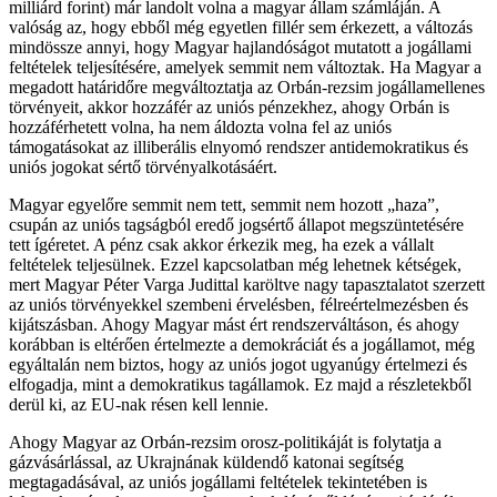
milliárd forint) már landolt volna a magyar állam számláján. A
valóság az, hogy ebből még egyetlen fillér sem érkezett, a változás
mindössze annyi, hogy Magyar hajlandóságot mutatott a jogállami
feltételek teljesítésére, amelyek semmit nem változtak. Ha Magyar a
megadott határidőre megváltoztatja az Orbán-rezsim jogállamellenes
törvényeit, akkor hozzáfér az uniós pénzekhez, ahogy Orbán is
hozzáférhetett volna, ha nem áldozta volna fel az uniós
támogatásokat az illiberális elnyomó rendszer antidemokratikus és
uniós jogokat sértő törvényalkotásáért.
Magyar egyelőre semmit nem tett, semmit nem hozott „haza”,
csupán az uniós tagságból eredő jogsértő állapot megszüntetésére
tett ígéretet. A pénz csak akkor érkezik meg, ha ezek a vállalt
feltételek teljesülnek. Ezzel kapcsolatban még lehetnek kétségek,
mert Magyar Péter Varga Judittal karöltve nagy tapasztalatot szerzett
az uniós törvényekkel szembeni érvelésben, félreértelmezésben és
kijátszásban. Ahogy Magyar mást ért rendszerváltáson, és ahogy
korábban is eltérően értelmezte a demokráciát és a jogállamot, még
egyáltalán nem biztos, hogy az uniós jogot ugyanúgy értelmezi és
elfogadja, mint a demokratikus tagállamok. Ez majd a részletekből
derül ki, az EU-nak résen kell lennie.
Ahogy Magyar az Orbán-rezsim orosz-politikáját is folytatja a
gázvásárlással, az Ukrajnának küldendő katonai segítség
megtagadásával, az uniós jogállami feltételek tekintetében is