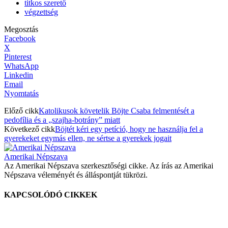
titkos szerető
végzettség
Megosztás
Facebook
X
Pinterest
WhatsApp
Linkedin
Email
Nyomtatás
Előző cikk
Katolikusok követelik Böjte Csaba felmentését a
pedofília és a „szajha-botrány” miatt
Következő cikk
Böjtét kéri egy petíció, hogy ne használja fel a
gyerekeket egymás ellen, ne sértse a gyerekek jogait
Amerikai Népszava
Az Amerikai Népszava szerkesztőségi cikke. Az írás az Amerikai
Népszava véleményét és álláspontját tükrözi.
KAPCSOLÓDÓ CIKKEK