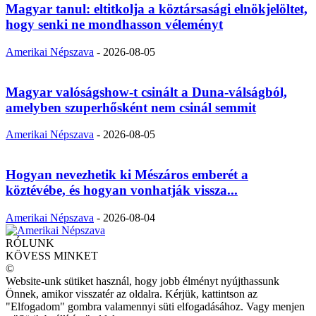
Magyar tanul: eltitkolja a köztársasági elnökjelöltet,
hogy senki ne mondhasson véleményt
Amerikai Népszava
-
2026-08-05
Magyar valóságshow-t csinált a Duna-válságból,
amelyben szuperhősként nem csinál semmit
Amerikai Népszava
-
2026-08-05
Hogyan nevezhetik ki Mészáros emberét a
köztévébe, és hogyan vonhatják vissza...
Amerikai Népszava
-
2026-08-04
RÓLUNK
KÖVESS MINKET
©
Website-unk sütiket használ, hogy jobb élményt nyújthassunk
Önnek, amikor visszatér az oldalra. Kérjük, kattintson az
"Elfogadom" gombra valamennyi süti elfogadásához. Vagy menjen