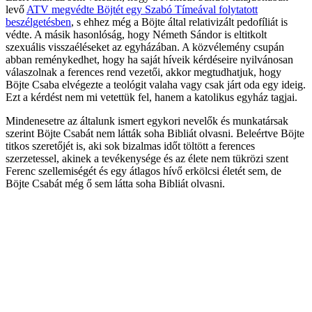
levő
ATV megvédte Böjtét egy Szabó Tímeával folytatott
beszélgetésben
, s ehhez még a Böjte által relativizált pedofíliát is
védte. A másik hasonlóság, hogy Németh Sándor is eltitkolt
szexuális visszaéléseket az egyházában. A közvélemény csupán
abban reménykedhet, hogy ha saját híveik kérdéseire nyilvánosan
válaszolnak a ferences rend vezetői, akkor megtudhatjuk, hogy
Böjte Csaba elvégezte a teológit valaha vagy csak járt oda egy ideig.
Ezt a kérdést nem mi vetettük fel, hanem a katolikus egyház tagjai.
Mindenesetre az általunk ismert egykori nevelők és munkatársak
szerint Böjte Csabát nem látták soha Bibliát olvasni. Beleértve Böjte
titkos szeretőjét is, aki sok bizalmas időt töltött a ferences
szerzetessel, akinek a tevékenysége és az élete nem tükrözi szent
Ferenc szellemiségét és egy átlagos hívő erkölcsi életét sem, de
Böjte Csabát még ő sem látta soha Bibliát olvasni.