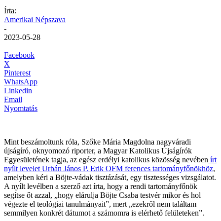
Írta:
Amerikai Népszava
-
2023-05-28
Facebook
X
Pinterest
WhatsApp
Linkedin
Email
Nyomtatás
Mint beszámoltunk róla, Szőke Mária Magdolna nagyváradi
újságíró, oknyomozó riporter, a Magyar Katolikus Újságírók
Egyesületének tagja, az egész erdélyi katolikus közösség nevében
írt
nyílt levelet Urbán János P. Erik OFM ferences tartományfőnökhöz
,
amelyben kéri a Böjte-vádak tisztázását, egy tisztességes vizsgálatot.
A nyílt levélben a szerző azt írta, hogy a rendi tartományfőnök
segítse őt azzal, „hogy elárulja Böjte Csaba testvér mikor és hol
végezte el teológiai tanulmányait”, mert „ezekről nem találtam
semmilyen konkrét dátumot a számomra is elérhető felületeken”.