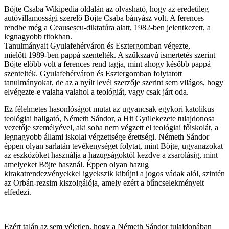
Böjte Csaba Wikipedia oldalán az olvasható, hogy az eredetileg
autóvillamossági szerelő Böjte Csaba bányász volt. A ferences
rendbe még a Ceaușescu-diktatúra alatt, 1982-ben jelentkezett, a
legnagyobb titokban.
Tanulmányait Gyulafehérváron és Esztergomban végezte,
mielőtt 1989-ben pappá szentelték. A szűkszavú ismertetés szerint
Böjte előbb volt a ferences rend tagja, mint ahogy később pappá
szentelték. Gyulafehérváron és Esztergomban folytatott
tanulmányokat, de az a nyílt levél szerzője szerint sem világos, hogy
elvégezte-e valaha valahol a teológiát, vagy csak járt oda.
Ez félelmetes hasonlóságot mutat az ugyancsak egykori katolikus
teológiai hallgató, Németh Sándor, a Hit Gyülekezete
tulajdonosa
vezetője személyével, aki soha nem végzett el teológiai főiskolát, a
legnagyobb állami iskolai végzettsége érettségi. Németh Sándor
éppen olyan sarlatán tevékenységet folytat, mint Böjte, ugyanazokat
az eszközöket használja a hazugságoktól kezdve a zsarolásig, mint
amelyeket Böjte használ. Éppen olyan hazug
kirakatrendezvényekkel igyekszik kibújni a jogos vádak alól, szintén
az Orbán-rezsim kiszolgálója, amely ezért a bűncselekményeit
elfedezi.
Ezért talán az sem véletlen, hogy a Németh Sándor tulajdonában