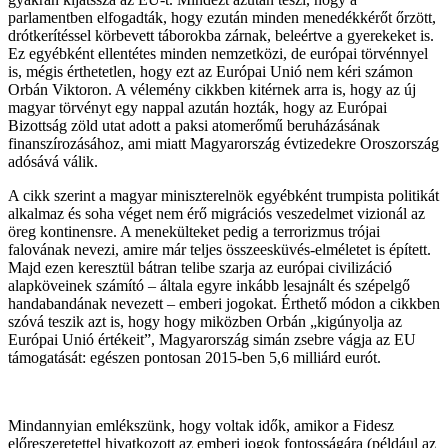
parlamentben elfogadták, hogy ezután minden menedékkérőt őrzött,
drótkerítéssel körbevett táborokba zárnak, beleértve a gyerekeket is.
Ez egyébként ellentétes minden nemzetközi, de európai törvénnyel
is, mégis érthetetlen, hogy ezt az Európai Unió nem kéri számon
Orbán Viktoron. A vélemény cikkben kitérnek arra is, hogy az új
magyar törvényt egy nappal azután hozták, hogy az Európai
Bizottság zöld utat adott a paksi atomerőmű beruházásának
finanszírozásához, ami miatt Magyarország évtizedekre Oroszország
adósává válik.
A cikk szerint a magyar miniszterelnök egyébként trumpista politikát
alkalmaz és soha véget nem érő migrációs veszedelmet vizionál az
öreg kontinensre. A menekülteket pedig a terrorizmus trójai
falovának nevezi, amire már teljes összeesküvés-elméletet is épített.
Majd ezen keresztül bátran telibe szarja az európai civilizáció
alapköveinek számító – általa egyre inkább lesajnált és szépelgő
handabandának nevezett – emberi jogokat. Érthető módon a cikkben
szóvá teszik azt is, hogy hogy miközben Orbán „kigúnyolja az
Európai Unió értékeit”, Magyarország simán zsebre vágja az EU
támogatását: egészen pontosan 2015-ben 5,6 milliárd eurót.
Mindannyian emlékszünk, hogy voltak idők, amikor a Fidesz
előreszeretettel hivatkozott az emberi jogok fontosságára (például az