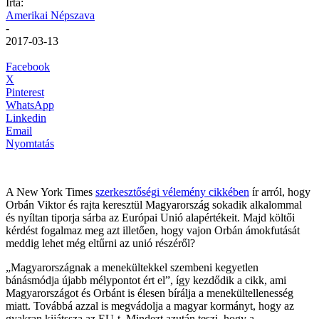
Írta:
Amerikai Népszava
-
2017-03-13
Facebook
X
Pinterest
WhatsApp
Linkedin
Email
Nyomtatás
A New York Times
szerkesztőségi vélemény cikkében
ír arról, hogy
Orbán Viktor és rajta keresztül Magyarország sokadik alkalommal
és nyíltan tiporja sárba az Európai Unió alapértékeit. Majd költői
kérdést fogalmaz meg azt illetően, hogy vajon Orbán ámokfutását
meddig lehet még eltűrni az unió részéről?
„Magyarországnak a menekültekkel szembeni kegyetlen
bánásmódja újabb mélypontot ért el”, így kezdődik a cikk, ami
Magyarországot és Orbánt is élesen bírálja a menekültellenesség
miatt. Továbbá azzal is megvádolja a magyar kormányt, hogy az
gyakran kijátssza az EU-t. Mindezt azután teszi, hogy a