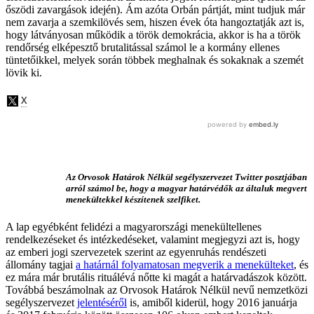
őszödi zavargások idején). Ám azóta Orbán pártját, mint tudjuk már
nem zavarja a szemkilövés sem, hiszen évek óta hangoztatják azt is,
hogy látványosan működik a török demokrácia, akkor is ha a török
rendőrség elképesztő brutalitással számol le a kormány ellenes
tüntetőikkel, melyek során többek meghalnak és sokaknak a szemét
lövik ki.
Az Orvosok Határok Nélkül segélyszervezet Twitter posztjában
arról számol be, hogy a magyar határvédők az általuk megvert
menekültekkel készítenek szelfiket.
A lap egyébként felidézi a magyarországi menekültellenes
rendelkezéseket és intézkedéseket, valamint megjegyzi azt is, hogy
az emberi jogi szervezetek szerint az egyenruhás rendészeti
állomány tagjai
a határnál folyamatosan megverik a menekülteket
, és
ez mára már brutális rituálévá nőtte ki magát a határvadászok között.
Továbbá beszámolnak az Orvosok Határok Nélkül
nevű nemzetközi
segélyszervezet
jelentéséről
is, amiből kiderül, hogy 2016 januárja