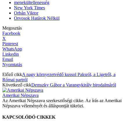
menekültellenesség
New York Times
Orbán Viktor
Orvosok Határok Nélkül
Megosztás
Facebook
X
Pinterest
WhatsApp
Linkedin
Email
Nyomtatás
Előző cikk
A nagy környezetvédő kussol Paksról, a Ligetről, a
Római partról
Következő cikk
Demszky Gábor a Varangykirály birodalmáról
Amerikai Népszava
Az Amerikai Népszava szerkesztőségi cikke. Az írás az Amerikai
Népszava véleményét és álláspontját tükrözi.
KAPCSOLÓDÓ CIKKEK