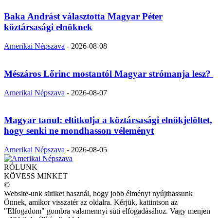
Baka Andrást választotta Magyar Péter
köztársasági elnöknek
Amerikai Népszava
-
2026-08-08
Mészáros Lőrinc mostantól Magyar strómanja lesz?
Amerikai Népszava
-
2026-08-07
Magyar tanul: eltitkolja a köztársasági elnökjelöltet,
hogy senki ne mondhasson véleményt
Amerikai Népszava
-
2026-08-05
RÓLUNK
KÖVESS MINKET
©
Website-unk sütiket használ, hogy jobb élményt nyújthassunk
Önnek, amikor visszatér az oldalra. Kérjük, kattintson az
"Elfogadom" gombra valamennyi süti elfogadásához. Vagy menjen