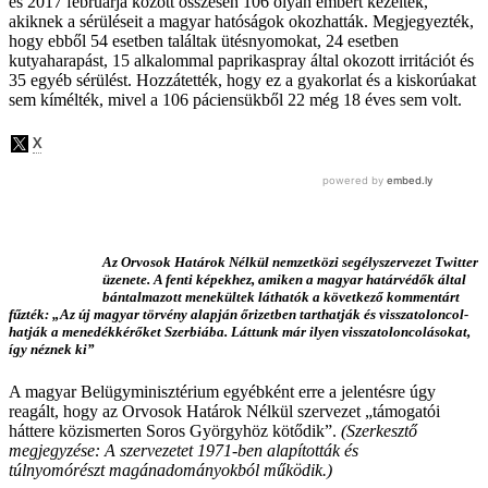
és 2017 februárja között összesen 106 olyan embert kezeltek,
akiknek a sérüléseit a magyar hatóságok okozhatták. Megjegyezték,
hogy ebből 54 esetben találtak ütésnyomokat, 24 esetben
kutyaharapást, 15 alkalommal paprikaspray által okozott irritációt és
35 egyéb sérülést. Hozzátették, hogy ez a gyakorlat és a kiskorúakat
sem kímélték, mivel a 106 páciensükből 22 még 18 éves sem volt.
Az Orvosok Határok Nélkül nemzetközi segélyszervezet Twitter
üzenete. A fenti képekhez, amiken a magyar határvédők által
bántalmazott menekültek láthatók a következő kommentárt
fűzték: „Az új magyar törvény alapján őrizetben tarthatják és visszatoloncol-
hatják a menedékkérőket Szerbiába. Láttunk már ilyen visszatoloncolásokat,
így néznek ki”
A magyar Belügyminisztérium egyébként erre a jelentésre úgy
reagált, hogy az Orvosok Határok Nélkül szervezet „támogatói
háttere közismerten Soros Györgyhöz kötődik”.
(Szerkesztő
megjegyzése: A szervezetet 1971-ben alapították és
túlnyomórészt magánadományokból működik.)