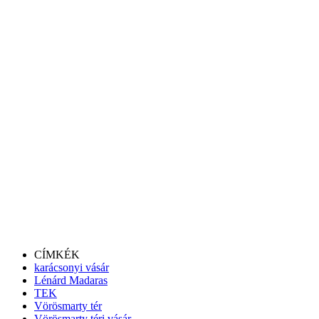
CÍMKÉK
karácsonyi vásár
Lénárd Madaras
TEK
Vörösmarty tér
Vörösmarty téri vásár