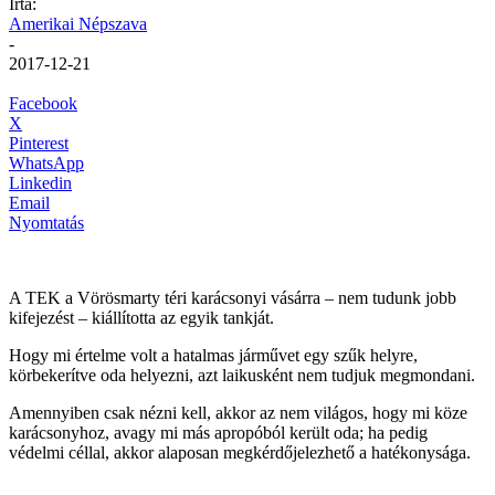
Írta:
Amerikai Népszava
-
2017-12-21
Facebook
X
Pinterest
WhatsApp
Linkedin
Email
Nyomtatás
A TEK a Vörösmarty téri karácsonyi vásárra – nem tudunk jobb
kifejezést – kiállította az egyik tankját.
Hogy mi értelme volt a hatalmas járművet egy szűk helyre,
körbekerítve oda helyezni, azt laikusként nem tudjuk megmondani.
Amennyiben csak nézni kell, akkor az nem világos, hogy mi köze
karácsonyhoz, avagy mi más apropóból került oda; ha pedig
védelmi céllal, akkor alaposan megkérdőjelezhető a hatékonysága.