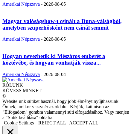
Amerikai Népszava
-
2026-08-05
Magyar valóságshow-t csinált a Duna-válságból,
amelyben szuperhősként nem csinál semmit
Amerikai Népszava
-
2026-08-05
Hogyan nevezhetik ki Mészáros emberét a
köztévébe, és hogyan vonhatják vissza...
Amerikai Népszava
-
2026-08-04
RÓLUNK
KÖVESS MINKET
©
Website-unk sütiket használ, hogy jobb élményt nyújthassunk
Önnek, amikor visszatér az oldalra. Kérjük, kattintson az
"Elfogadom" gombra valamennyi süti elfogadásához. Vagy menjen
a "Sütik beállítása" oldalra.
Cookie Settings
REJECT ALL
ACCEPT ALL