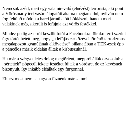
Nemcsak azért, mert egy valamirevaló (elnézést) terrorista, aki pont
a Vörösmarty téri vásár látogatóit akarná megtámadni, nyilván nem
fog feltűnő módon a harci jármű előtt bóklászni, hanem mert
valakinek még sikerült is lefújnia azt vörös festékkel.
Mindez pedig az erről készült fotót a Facebookra fölrakó férfi szerint
úgy történhetett meg, hogy „a lefújás eszközével történő terrorizmus
megalapozott gyanújának elkövetése” pillanatában a TEK-esek épp
a páncélos másik oldalán álltak a kisbuszuknál.
Ha már a szégyenletes dolog megtörtént, megpróbálták orvosolni: a
„sértettek” pöpecül fekete festéket fújtak a vörösre, de ez kevésnek
bizonyult, így inkább eléálltak egy furgonnal.
Ehhez most nem is nagyon fűznénk már semmit.