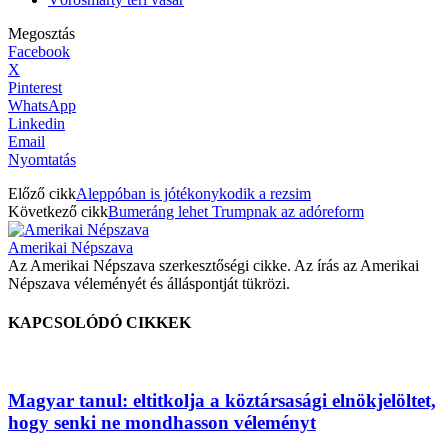
Megosztás
Facebook
X
Pinterest
WhatsApp
Linkedin
Email
Nyomtatás
Előző cikk
Aleppóban is jótékonykodik a rezsim
Következő cikk
Bumeráng lehet Trumpnak az adóreform
Amerikai Népszava
Az Amerikai Népszava szerkesztőségi cikke. Az írás az Amerikai
Népszava véleményét és álláspontját tükrözi.
KAPCSOLÓDÓ CIKKEK
Magyar tanul: eltitkolja a köztársasági elnökjelöltet,
hogy senki ne mondhasson véleményt