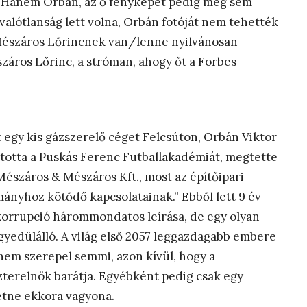
a. Hanem Orbán, az ő fényképét pedig még sem
valótlanság lett volna, Orbán fotóját nem tehették
 Mészáros Lőrincnek van/lenne nyilvánosan
száros Lőrinc, a stróman, ahogy őt a Forbes
t egy kis gázszerelő céget Felcsúton, Orbán Viktor
ította a Puskás Ferenc Futballakadémiát, megtette
Mészáros & Mészáros Kft., most az építőipari
ányhoz kötődő kapcsolatainak.” Ebből lett 9 év
 korrupció hárommondatos leírása, de egy olyan
gyedülálló. A világ első 2057 leggazdagabb embere
nem szerepel semmi, azon kívül, hogy a
zterelnök barátja. Egyébként pedig csak egy
etne ekkora vagyona.