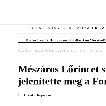
FŐOLDAL
VILÁG
USA
MAGYARORSZÁ
Bartus László: Hogyan nem találkoztam Messivel?
Kezdőlap
Jegyzet
Mészáros Lőrincet strómanként jelenítette 
Jegyzet
Magyarország
Mészáros Lőrincet 
jelenítette meg a Fo
Írta:
Amerikai Népszava