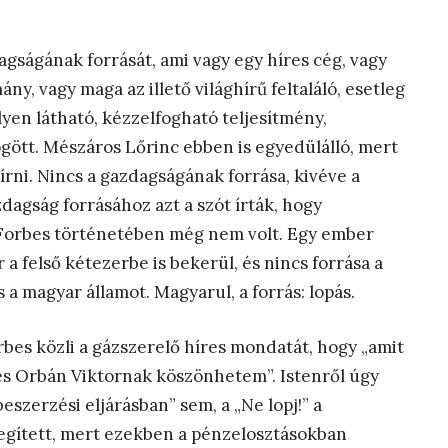
ságának forrását, ami vagy egy híres cég, vagy
ány, vagy maga az illető világhírű feltaláló, esetleg
yen látható, kézzelfogható teljesítmény,
ögött. Mészáros Lőrinc ebben is egyedülálló, mert
rni. Nincs a gazdagságának forrása, kivéve a
dagság forrásához azt a szót írták, hogy
n a Forbes történetében még nem volt. Egy ember
a felső kétezerbe is bekerül, és nincs forrása a
a magyar államot. Magyarul, a forrás: lopás.
rbes közli a gázszerelő híres mondatát, hogy „amit
és Orbán Viktornak köszönhetem”. Istenről úgy
szerzési eljárásban” sem, a „Ne lopj!” a
segített, mert ezekben a pénzelosztásokban