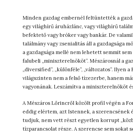
Minden gazdag embernél feltüntették a gazdag
egy világhírű áruházlánc, vagy világhírű találm
befektető vagy bróker vagy bankár. De valamil
találmány vagy zsenialitás áll a gazdagsága m
a gazdagsága mellé nem lehetett semmit sem í
falubeli „miniszterelnököt”. Mészárosnál a gaz
„
diversified”, „különféle”, „változatos”. Ilye
világszinten nem a felső tízezerbe, hanem már 
vagyonának. Leszámítva a miniszterelnököt és 
A Mészáros Lőrincről közölt profil végén a Fo
eddig elértem, azt Istennek, a szerencsének 
tudjuk, nem vett részt egyetlen korrupt „közbe
tízparancsolat része. A szerencse sem sokat 