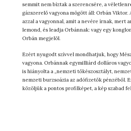
semmit nem bíztak a szerencsére, a véletlenre
gázszerelő vagyona mögött áll: Orbán Viktor.
azzal a vagyonnal, amit a nevére írnak, mert 
lemond, és leadja Orbánnak: vagy egy konglom
Orbán megjelöl.
Ezért nyugodt szívvel mondhatjuk, hogy Mész
vagyona. Orbánnak egymilliárd dolláros vagyo
is hiányolta a „nemzeti tőkészosztályt, nemze
nemzeti burzsoázia az adófizetők pénzéből. E
közöljük a pontos profilképet, a kép szabad f