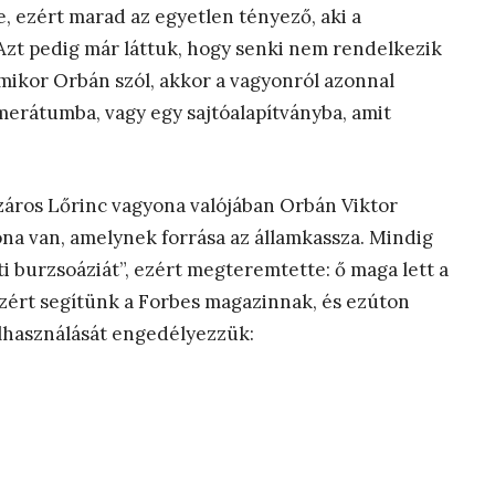
, ezért marad az egyetlen tényező, aki a
 Azt pedig már láttuk, hogy senki nem rendelkezik
amikor Orbán szól, akkor a vagyonról azonnal
erátumba, vagy egy sajtóalapítványba, amit
áros Lőrinc vagyona valójában Orbán Viktor
na van, amelynek forrása az államkassza. Mindig
ti burzsoáziát”, ezért megteremtette: ő maga lett a
zért segítünk a Forbes magazinnak, és ezúton
elhasználását engedélyezzük: