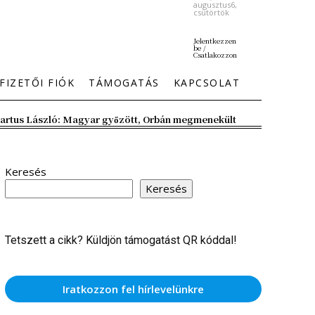
augusztus6,
csütörtök
Jelentkezzen
be /
Csatlakozzon
FIZETŐI FIÓK
TÁMOGATÁS
KAPCSOLAT
artus László: Magyar győzött, Orbán megmenekült
Keresés
Keresés
Tetszett a cikk? Küldjön támogatást QR kóddal!
Iratkozzon fel hírlevelünkre