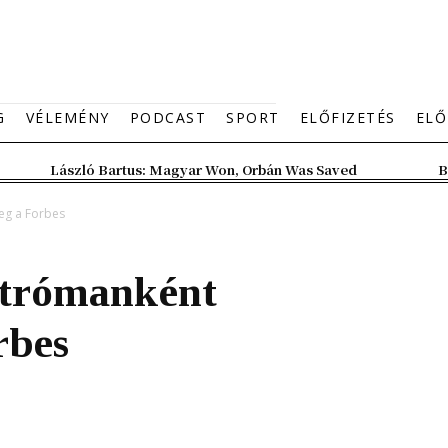
G
VÉLEMÉNY
PODCAST
SPORT
ELŐFIZETÉS
ELŐ
László Bartus: Magyar Won, Orbán Was Saved
B
meg a Forbes
strómanként
rbes