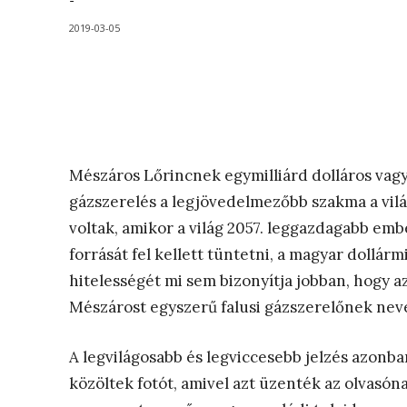
-
2019-03-05
Mészáros Lőrincnek egymilliárd dolláros vagy
gázszerelés a legjövedelmezőbb szakma a vilá
voltak, amikor a világ 2057. leggazdagabb em
forrását fel kellett tüntetni, a magyar dollárm
hitelességét mi sem bizonyítja jobban, hogy a
Mészárost egyszerű falusi gázszerelőnek nev
A legvilágosabb és legviccesebb jelzés azonb
közöltek fotót, amivel azt üzenték az olvasó