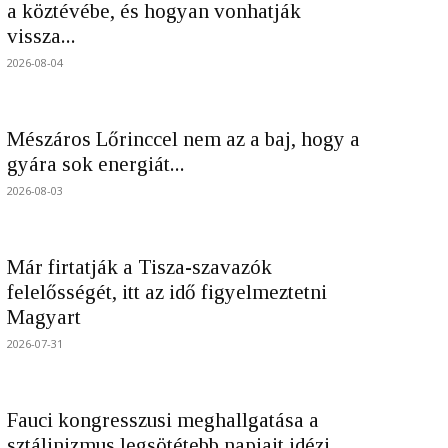
a köztévébe, és hogyan vonhatják
vissza...
2026-08-04
Mészáros Lőrinccel nem az a baj, hogy a
gyára sok energiát...
2026-08-03
Már firtatják a Tisza-szavazók
felelősségét, itt az idő figyelmeztetni
Magyart
2026-07-31
Fauci kongresszusi meghallgatása a
sztálinizmus legsötétebb napjait idézi