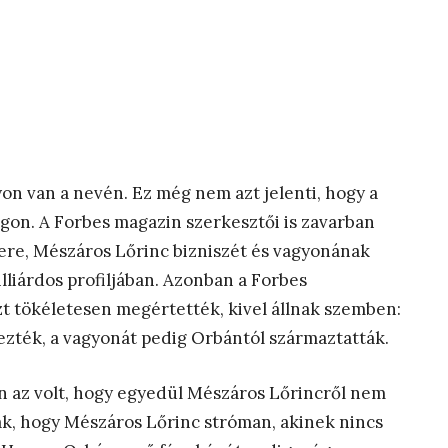
on van a nevén. Ez még nem azt jelenti, hogy a
gon. A Forbes magazin szerkesztői is zavarban
bere, Mészáros Lőrinc bizniszét és vagyonának
illiárdos profiljában. Azonban a Forbes
zt tökéletesen megértették, kivel állnak szemben:
ezték, a vagyonát pedig Orbántól származtatták.
an az volt, hogy egyedül Mészáros Lőrincről nem
nak, hogy Mészáros Lőrinc stróman, akinek nincs