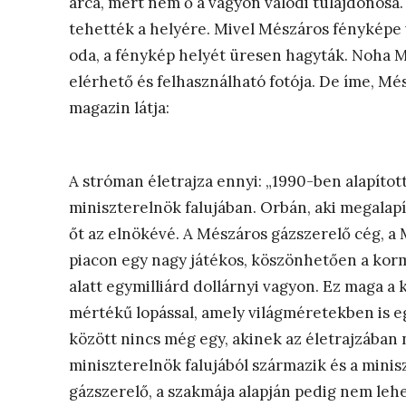
arca, mert nem ő a vagyon valódi tulajdonos
tehették a helyére. Mivel Mészáros fényképe 
oda, a fénykép helyét üresen hagyták. Noha
elérhető és felhasználható fotója. De íme, Mé
magazin látja:
A stróman életrajza ennyi: „1990-ben alapítot
miniszterelnök falujában. Orbán, aki megalap
őt az elnökévé. A Mészáros gázszerelő cég, a 
piacon egy nagy játékos, köszönhetően a korm
alatt egymilliárd dollárnyi vagyon. Ez maga a
mértékű lopással, amely világméretekben is e
között nincs még egy, akinek az életrajzában 
miniszterelnök falujából származik és a minis
gázszerelő, a szakmája alapján pedig nem leh