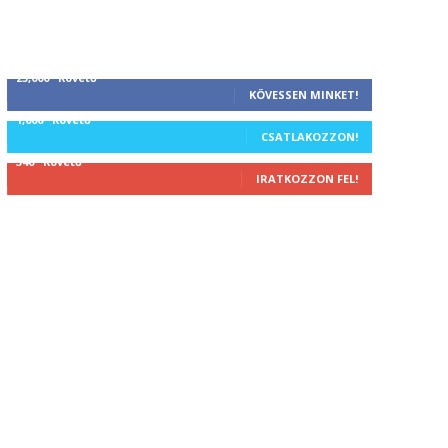
25,000
Követő
KÖVESSEN MINKET!
1,000
Követő
CSATLAKOZZON!
340
Követő
IRATKOZZON FEL!