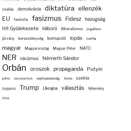
diktatúra
ellenzék
demokrácia
csalás
fasizmus
EU
Fidesz
hazugság
fasiszta
Hit Gyülekezete
háború
illiberalizmus
jogállam
lopás
korrupció
járvány
kereszténység
maffia
magyar
NATO
Magyarország
Magyar Péter
NER
Németh Sándor
nácizmus
Orbán
propaganda
oroszok
Putyin
szekta
pénz
rasszizmus
sajtószabadság
Soros
Trump
választás
Ukrajna
Szijjártó
Vélemény
vírus