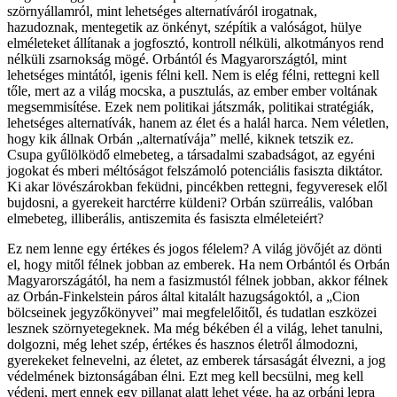
szörnyállamról, mint lehetséges alternatíváról irogatnak,
hazudoznak, mentegetik az önkényt, szépítik a valóságot, hülye
elméleteket állítanak a jogfosztó, kontroll nélküli, alkotmányos rend
nélküli zsarnokság mögé. Orbántól és Magyarországtól, mint
lehetséges mintától, igenis félni kell. Nem is elég félni, rettegni kell
tőle, mert az a világ mocska, a pusztulás, az ember ember voltának
megsemmisítése. Ezek nem politikai játszmák, politikai stratégiák,
lehetséges alternatívák, hanem az élet és a halál harca. Nem véletlen,
hogy kik állnak Orbán „alternatívája” mellé, kiknek tetszik ez.
Csupa gyűlölködő elmebeteg, a társadalmi szabadságot, az egyéni
jogokat és mberi méltóságot felszámoló potenciális fasiszta diktátor.
Ki akar lövészárokban feküdni, pincékben rettegni, fegyveresek elől
bujdosni, a gyerekeit harctérre küldeni? Orbán szürreális, valóban
elmebeteg, illiberális, antiszemita és fasiszta elméleteiért?
Ez nem lenne egy értékes és jogos félelem? A világ jövőjét az dönti
el, hogy mitől félnek jobban az emberek. Ha nem Orbántól és Orbán
Magyarországától, ha nem a fasizmustól félnek jobban, akkor félnek
az Orbán-Finkelstein páros által kitalált hazugságoktól, a „Cion
bölcseinek jegyzőkönyvei” mai megfelelőitől, és tudatlan eszközei
lesznek szörnyetegeknek. Ma még békében él a világ, lehet tanulni,
dolgozni, még lehet szép, értékes és hasznos életről álmodozni,
gyerekeket felnevelni, az életet, az emberek társaságát élvezni, a jog
védelmének biztonságában élni. Ezt meg kell becsülni, meg kell
védeni, mert ennek egy pillanat alatt lehet vége, ha az orbáni lepra