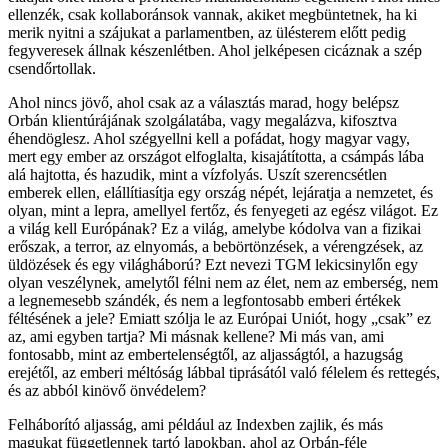
ellenzék, csak kollaboránsok vannak, akiket megbüntetnek, ha ki
merik nyitni a szájukat a parlamentben, az ülésterem előtt pedig
fegyveresek állnak készenlétben. Ahol jelképesen cicáznak a szép
csendőrtollak.
Ahol nincs jövő, ahol csak az a választás marad, hogy belépsz
Orbán klientúrájának szolgálatába, vagy megalázva, kifosztva
éhendöglesz. Ahol szégyellni kell a pofádat, hogy magyar vagy,
mert egy ember az országot elfoglalta, kisajátította, a csámpás lába
alá hajtotta, és hazudik, mint a vízfolyás. Uszít szerencsétlen
emberek ellen, elállítiasítja egy ország népét, lejáratja a nemzetet, és
olyan, mint a lepra, amellyel fertőz, és fenyegeti az egész világot. Ez
a világ kell Európának? Ez a világ, amelybe kódolva van a fizikai
erőszak, a terror, az elnyomás, a bebörtönzések, a vérengzések, az
üldözések és egy világháború? Ezt nevezi TGM lekicsinylőn egy
olyan veszélynek, amelytől félni nem az élet, nem az emberség, nem
a legnemesebb szándék, és nem a legfontosabb emberi értékek
féltésének a jele? Emiatt szólja le az Európai Uniót, hogy „csak” ez
az, ami egyben tartja? Mi másnak kellene? Mi más van, ami
fontosabb, mint az embertelenségtől, az aljasságtól, a hazugság
erejétől, az emberi méltóság lábbal tiprásától való félelem és rettegés,
és az abból kinövő önvédelem?
Felháborító aljasság, ami például az Indexben zajlik, és más
magukat függetlennek tartó lapokban, ahol az Orbán-féle