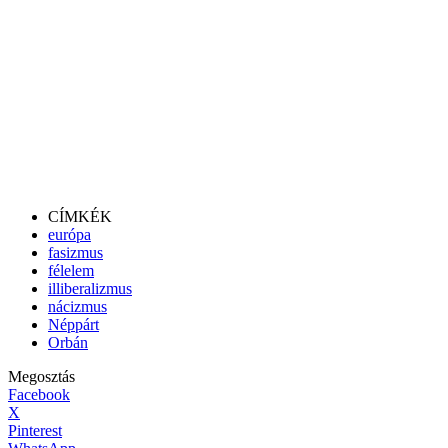
CÍMKÉK
európa
fasizmus
félelem
illiberalizmus
nácizmus
Néppárt
Orbán
Megosztás
Facebook
X
Pinterest