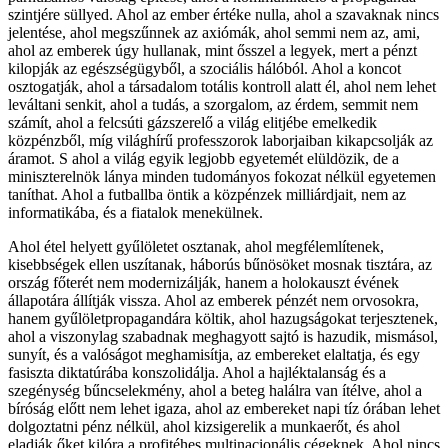
szintjére süllyed. Ahol az ember értéke nulla, ahol a szavaknak nincs
jelentése, ahol megszűnnek az axiómák, ahol semmi nem az, ami,
ahol az emberek úgy hullanak, mint ősszel a legyek, mert a pénzt
kilopják az egészségügyből, a szociális hálóból. Ahol a koncot
osztogatják, ahol a társadalom totális kontroll alatt él, ahol nem lehet
leváltani senkit, ahol a tudás, a szorgalom, az érdem, semmit nem
számít, ahol a felcsúti gázszerelő a világ elitjébe emelkedik
közpénzből, míg világhírű professzorok laborjaiban kikapcsolják az
áramot. S ahol a világ egyik legjobb egyetemét elüldözik, de a
miniszterelnök lánya minden tudományos fokozat nélkül egyetemen
taníthat. Ahol a futballba öntik a közpénzek milliárdjait, nem az
informatikába, és a fiatalok menekülnek.
Ahol étel helyett gyűlöletet osztanak, ahol megfélemlítenek,
kisebbségek ellen uszítanak, háborús bűnösöket mosnak tisztára, az
ország főterét nem modernizálják, hanem a holokauszt évének
állapotára állítják vissza. Ahol az emberek pénzét nem orvosokra,
hanem gyűlöletpropagandára költik, ahol hazugságokat terjesztenek,
ahol a viszonylag szabadnak meghagyott sajtó is hazudik, mismásol,
sunyít, és a valóságot meghamisítja, az embereket elaltatja, és egy
fasiszta diktatúrába konszolidálja. Ahol a hajléktalanság és a
szegénység bűncselekmény, ahol a beteg halálra van ítélve, ahol a
bíróság előtt nem lehet igaza, ahol az embereket napi tíz órában lehet
dolgoztatni pénz nélkül, ahol kizsigerelik a munkaerőt, és ahol
eladják őket kilóra a profitéhes multinacionális cégeknek. Ahol nincs