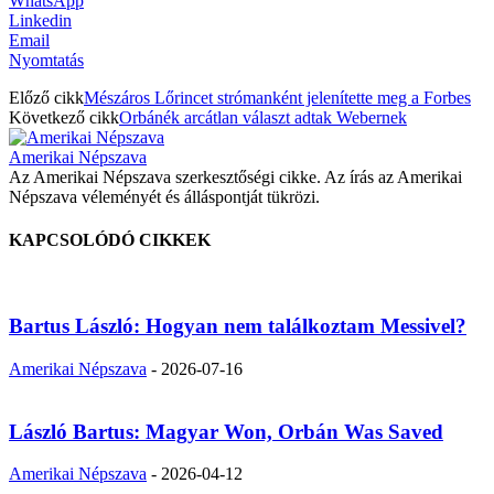
WhatsApp
Linkedin
Email
Nyomtatás
Előző cikk
Mészáros Lőrincet strómanként jelenítette meg a Forbes
Következő cikk
Orbánék arcátlan választ adtak Webernek
Amerikai Népszava
Az Amerikai Népszava szerkesztőségi cikke. Az írás az Amerikai
Népszava véleményét és álláspontját tükrözi.
KAPCSOLÓDÓ CIKKEK
Bartus László: Hogyan nem találkoztam Messivel?
Amerikai Népszava
-
2026-07-16
László Bartus: Magyar Won, Orbán Was Saved
Amerikai Népszava
-
2026-04-12