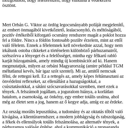
mozgósítson, hogy felébresszen, hogy elindítsa a védekezési
ösztönt.
Mert Orbán G. Viktor az ördög legocsmányabb pofáját megjelenítő,
az embert önmagából kivetkőztető, lealacsonyító, és méltóságából,
pozitív értékeiből kiforgató ocsmány rendszere magát a poklot hozza
fel a földre. Nincs a földön fontosabb poziítv érzelem, mint az ettől
való félelem. Ennek a félelemnek kell növekednie azzal, hogy nem
irkálunk ostoba cikkeket a történelem különböző párhuzamairól,
szétszórva a lényeget és a felelősséget, mintha egy félkarú rabló
karját húzogatnánk, amely mindig új kombinációt ad ki. Hanem
megmutatjuk, milyen az orbáni Magyarország (amire például TGM
méltatlanul kevés, bár igaz szót szentel). Mi az, amitől nemcsak
félni, de rettegni kell. Ez a rettegés az, amely képes feltámasztani az
önvédelmi reflexeket, az ellenállást a hazugságokkal, a
csúsztatásokkal, a sátáni szócsavarásokkal szemben, mert ezek a
tények. A felszámolt jogállam, a joguralom hiánya, a korlátlan
hatalom, a zsarnokság, az önkény, egy ember totális uralma, ahol
még az életet sem a jog, hanem az ő kegye adja, amíg ez az érdeke.
Az ország morális lepusztítása, a tudomány és az oktatás tőből való
kivágása, a klientúrarendszer, a modern jobbágyság és rabszolgaság,
a fékek és ellensúlyok totális felszámolása, az alternatív tények, a
párhuzamos valóság építése, ahol a kommunikáció a propaganda