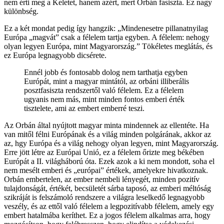
nem érti meg a Keletet, hanem azért, mert Orbán fasiszta. Ez nagy
különbség.
Ez a két mondat pedig így hangzik: „Mindenesetre pillanatnyilag
Európa „magvát” csak a félelem tartja egyben. A félelem: nehogy
olyan legyen Európa, mint Magyarország.” Tökéletes meglátás, és
ez Európa legnagyobb dicsérete.
Ennél jobb és fontosabb dolog nem tarthatja egyben
Európát, mint a magyar mintától, az orbáni illiberális
posztfasiszta rendszertől való félelem. Ez a félelem
ugyanis nem más, mint minden fontos emberi érték
tisztelete, ami az embert emberré teszi.
Az Orbán által nyújtott magyar minta mindennek az ellentéte. Ha
van mitől félni Európának és a világ minden polgárának, akkor az
az, hgy Európa és a világ nehogy olyan legyen, mint Magyarország.
Erre jött létre az Európai Unió, ez a félelem őrizte meg békében
Európát a II. világháború óta. Ezek azok a ki nem mondott, soha el
nem mesélt emberi és „európai” értékek, amelyekre hivatkoznak.
Orbán embertelen, az ember nembeli lényegét, minden pozitív
tulajdonságát, értékét, becsületét sárba taposó, az emberi méltóság
szikráját is felszámoló rendszere a világra leselkedő legnagyobb
veszély, és az ettől való félelem a legpozitívabb félelem, amely egy
embert hatalmába keríthet. Ez a jogos félelem alkalmas arra, hogy