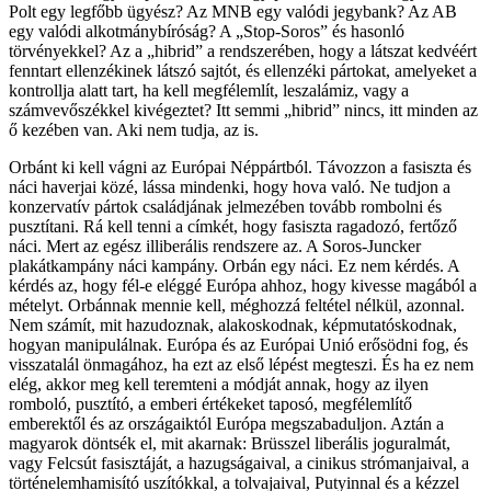
Polt egy legfőbb ügyész? Az MNB egy valódi jegybank? Az AB
egy valódi alkotmánybíróság? A „Stop-Soros” és hasonló
törvényekkel? Az a „hibrid” a rendszerében, hogy a látszat kedvéért
fenntart ellenzékinek látszó sajtót, és ellenzéki pártokat, amelyeket a
kontrollja alatt tart, ha kell megfélemlít, leszalámiz, vagy a
számvevőszékkel kivégeztet? Itt semmi „hibrid” nincs, itt minden az
ő kezében van. Aki nem tudja, az is.
Orbánt ki kell vágni az Európai Néppártból. Távozzon a fasiszta és
náci haverjai közé, lássa mindenki, hogy hova való. Ne tudjon a
konzervatív pártok családjának jelmezében tovább rombolni és
pusztítani. Rá kell tenni a címkét, hogy fasiszta ragadozó, fertőző
náci. Mert az egész illiberális rendszere az. A Soros-Juncker
plakátkampány náci kampány. Orbán egy náci. Ez nem kérdés. A
kérdés az, hogy fél-e eléggé Európa ahhoz, hogy kivesse magából a
mételyt. Orbánnak mennie kell, méghozzá feltétel nélkül, azonnal.
Nem számít, mit hazudoznak, alakoskodnak, képmutatóskodnak,
hogyan manipulálnak. Európa és az Európai Unió erősödni fog, és
visszatalál önmagához, ha ezt az első lépést megteszi. És ha ez nem
elég, akkor meg kell teremteni a módját annak, hogy az ilyen
romboló, pusztító, a emberi értékeket taposó, megfélemlítő
emberektől és az országaiktól Európa megszabaduljon. Aztán a
magyarok döntsék el, mit akarnak: Brüsszel liberális joguralmát,
vagy Felcsút fasisztáját, a hazugságaival, a cinikus strómanjaival, a
történelemhamisító uszítókkal, a tolvajaival, Putyinnal és a kézzel