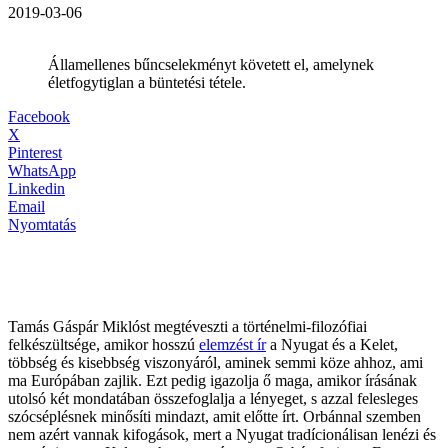
2019-03-06
Államellenes bűncselekményt követett el, amelynek
életfogytiglan a büntetési tétele.
Facebook
X
Pinterest
WhatsApp
Linkedin
Email
Nyomtatás
Tamás Gáspár Miklóst megtéveszti a történelmi-filozófiai
felkészültsége, amikor hosszú
elemzést ír
a Nyugat és a Kelet,
többség és kisebbség viszonyáról, aminek semmi köze ahhoz, ami
ma Európában zajlik. Ezt pedig igazolja ő maga, amikor írásának
utolsó két mondatában összefoglalja a lényeget, s azzal felesleges
szócséplésnek minősíti mindazt, amit előtte írt. Orbánnal szemben
nem azért vannak kifogások, mert a Nyugat tradícionálisan lenézi és