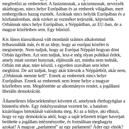
megfertőzi az embereket. A fasizmusnak, a nácizmusnak, nevezzék
akárhogyan, nincs helye Európában és az emberek világában, mert
embergyilkos hazug eszmék. Azoknak sincs helyük Európában és a
közhatalomban, akik ezeket az eszméket terjesztik, képviselik.
Orbánnak nincs helye Európában, a Néppártban, az EU-ban, de a
magyar közéletben sem. Egy bűnöző.
Kis János klasszikussá vált mondatát számos alkalommal
felhasználták már, és itt az ideje, hogy az európai közélet is
megismerje. Nem tudjuk, hogy az Európai Néppárt hogyan dönt
Orbán ügyében. Azt sem tudjuk, lesz-e még olyan politikai érdek,
amely miatt szemet hunynak, eljátsszák azt, mintha nem tudnák,
Orbán mit akar, mire készül, s egyetlen szavában sem lehet
megbízni. De azt tudjuk, hogy akár kiteszik a Néppártból, akár nem,
„Orbánnak mennie kell”. Ennek az embernek nincs helye
Európában. Ennek az embernek nem lenne helye a magyar
közéletben sem. Megdöntötte az alkotmányos rendet, a jogállami
liberális demokráciát.
Államellenes bűncselekményt követett el, amelynek életfogytiglan a
büntetési tétele. Egy önkényuralmat vezetett be, a hatalom
kizárólagos birtoklását valósította meg. Ki az a hülye, aki elhiszi,
hogy ez egy demokrácia attól, hogy a saját lefizetett tróger haverjait
beültette a jogállam intézményeibe, és formálisan meghagyta
azokat? A magyar „parlament” az egy parlament? Áder egy elnök?