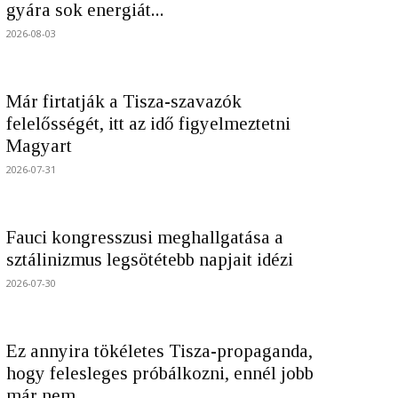
gyára sok energiát...
2026-08-03
Már firtatják a Tisza-szavazók
felelősségét, itt az idő figyelmeztetni
Magyart
2026-07-31
Fauci kongresszusi meghallgatása a
sztálinizmus legsötétebb napjait idézi
2026-07-30
Ez annyira tökéletes Tisza-propaganda,
hogy felesleges próbálkozni, ennél jobb
már nem...