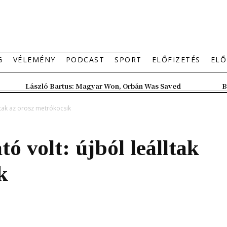
G
VÉLEMÉNY
PODCAST
SPORT
ELŐFIZETÉS
ELŐ
László Bartus: Magyar Won, Orbán Was Saved
B
lltak az orosz metrókocsik
ó volt: újból leálltak
k