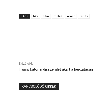
TAGS
bkv
hiba
metró
orosz
tarlós
Megosztás
Előző cikk
Trump katonai dísszemlét akart a beiktatásán
KAPCSOLÓDÓ CIKKEK