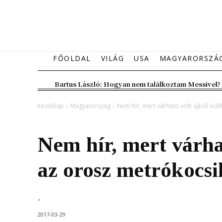
FŐOLDAL
VILÁG
USA
MAGYARORSZÁ
Bartus László: Hogyan nem találkoztam Messivel?
Kezdőlap
Magyarország
Nem hír, mert várható volt: újból leá
Magyarország
Nem hír, mert várhat
az orosz metrókocsi
-
2017-03-29