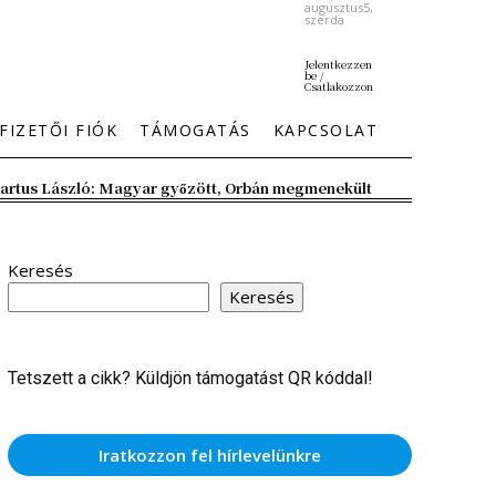
augusztus5,
szerda
Jelentkezzen
be /
Csatlakozzon
FIZETŐI FIÓK
TÁMOGATÁS
KAPCSOLAT
artus László: Magyar győzött, Orbán megmenekült
Keresés
Keresés
Tetszett a cikk? Küldjön támogatást QR kóddal!
Iratkozzon fel hírlevelünkre