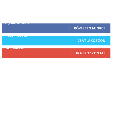
25,000
Követő
KÖVESSEN MINKET!
1,000
Követő
CSATLAKOZZON!
340
Követő
IRATKOZZON FEL!