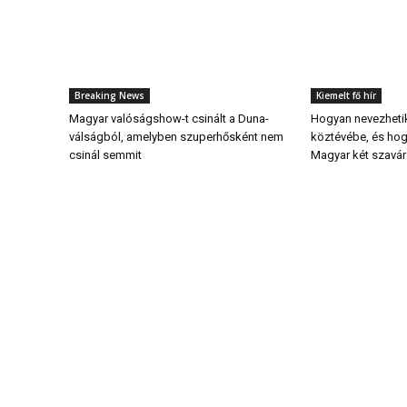
Breaking News
Kiemelt fő hír
Magyar valóságshow-t csinált a Duna-
Hogyan nevezheti
válságból, amelyben szuperhősként nem
köztévébe, és hog
csinál semmit
Magyar két szavá