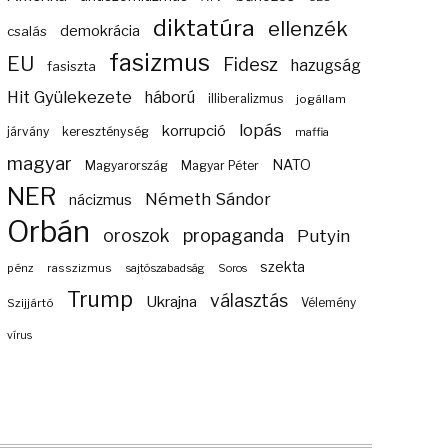
diktatúra
ellenzék
demokrácia
csalás
fasizmus
EU
Fidesz
hazugság
fasiszta
Hit Gyülekezete
háború
illiberalizmus
jogállam
lopás
korrupció
járvány
kereszténység
maffia
magyar
NATO
Magyarország
Magyar Péter
NER
Németh Sándor
nácizmus
Orbán
propaganda
oroszok
Putyin
szekta
pénz
rasszizmus
sajtószabadság
Soros
Trump
választás
Ukrajna
Szijjártó
Vélemény
vírus