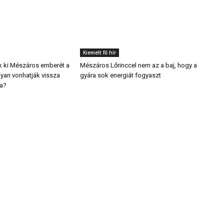
Kiemelt fő hír
k ki Mészáros emberét a
Mészáros Lőrinccel nem az a baj, hogy a
yan vonhatják vissza
gyára sok energiát fogyaszt
ra?