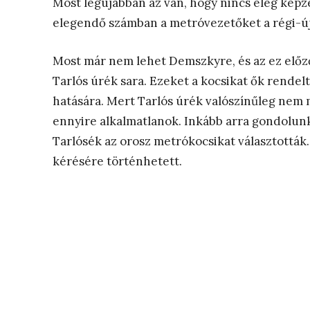
Most legújabban az van, hogy nincs elég képz
elegendő számban a metróvezetőket a régi-új
Most már nem lehet Demszkyre, és az ez előz
Tarlós úrék sara. Ezeket a kocsikat ők rendelt
hatására. Mert Tarlós úrék valószínűleg nem 
ennyire alkalmatlanok. Inkább arra gondolunk
Tarlósék az orosz metrókocsikat választották.
kérésére történhetett.