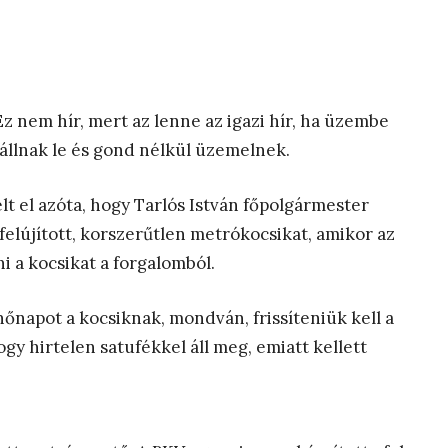
 Ez nem hír, mert az lenne az igazi hír, ha üzembe
 állnak le és gond nélkül üzemelnek.
lt el azóta, hogy Tarlós István főpolgármester
felújított, korszerűtlen metrókocsikat, amikor az
i a kocsikat a forgalomból.
napot a kocsiknak, mondván, frissíteniük kell a
gy hirtelen satufékkel áll meg, emiatt kellett