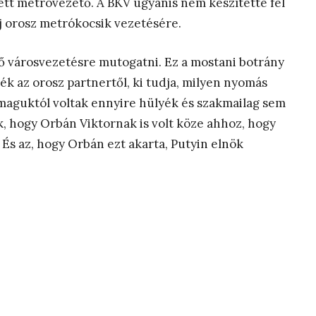
ett metróvezető. A BKV ugyanis nem készítette fel
 orosz metrókocsik vezetésére.
ő városvezetésre mutogatni. Ez a mostani botrány
ék az orosz partnertől, ki tudja, milyen nyomás
maguktól voltak ennyire hülyék és szakmailag sem
, hogy Orbán Viktornak is volt köze ahhoz, hogy
 És az, hogy Orbán ezt akarta, Putyin elnök