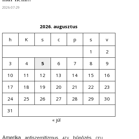
2026-07-29
2026. augusztus
h
K
s
c
p
s
v
1
2
3
4
5
6
7
8
9
10
11
12
13
14
15
16
17
18
19
20
21
22
23
24
25
26
27
28
29
30
31
« júl
Amerika
bűnözés
antiszemitizmus
ATV
CEU