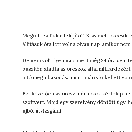
Megint leálltak a felújított 3-as metrókocsik.
állításuk óta lett volna olyan nap, amikor nem
De nem volt ilyen nap, mert még 24 óra sem te
büszkén átadta az oroszok által milliárdokért 
ajtó meghibásodása miatt máris ki kellett vonn
Ezt követően az orosz mérnökök kértek pihenő
szoftvert. Majd egy szerelvény döntött úgy, ho
újból átvizsgálni.