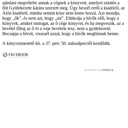
ajánlani megvételre annak a cégnek a könyveit, amelyet szintén a
Hit Gyülekezete kárára szerzett meg. Úgy beszél erről a kiadóról, az
Aión kiadóról, mintha semmi köze nem lenne hozzá. Azt mondja,
hogy „ők”, és nem azt, hogy „mi”. Eltitkolja a hívők elől, hogy a
könyvek, amiket mutogat, az ő cége könyvei, és ha megveszik, az a
bevétel főleg az ő és a veje bevétele lesz, nem a gyülekezeté.
Becsapja a híveit, visszaél azzal, hogy a hívők megbíznak benne.
A könyvismertető kb. a 37. perc 50. másodperctől kezdődik.