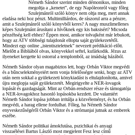
Németh Sándor szerint minden démonikus, minden
megoltja a „kenetet”, de egy Napóleonról vagy főleg
Szulejmánról szóló könyv nem oltja meg, mert annak
eladása neki hoz pénzt. Multimilliárdos, de rászorul arra a pénzre,
amit a Szulejmánról szóló könyvből keres? A nagy muszlimellenes
képes Szulejmánt árusítani a hívőknek egy kis baksisért? Micsoda
pénzéhség kell ehhez? Éppen most, amikor tolvajként már lebukott,
hogy az ATV többségi tulajdonát ellopta saját gyülekezetétől.
Mindezt egy online „istentiszteletnek” nevezett prédikáció előtt.
Mielőtt a Bibliából olvas, könyvekkel seftel, kufárkodik. Jézus az
ilyeneket kergette ki ostorral a templomból, az imádság házából.
Németh Sándor olyan magabiztos lett, hogy Orbán Viktor megvédi
és a bűncselekményeiért nem vonja felelősségre senki, hogy az ATV
után nem sokkal a gyülekezeti könykiadást is eltulajdonította, amivel
újra meglopja saját gyülekezetét. Megirigyelte a NER-lovagok
lopását és gazdagságát. Mint az Orbán-rendszer része és támogatója
a NER-lovagokhoz hasonló lopásokba kezdett. De valamiért
Németh Sándor lopása jobban irritálja a közvéleményt, és ha Orbán
megvédi, a harag ellene fordulhat. Főleg, ha Németh Sándor
enyveskezűségéről Orbán Viktor és a strómanjai jutnak az emberek
eszébe.
Németh Sándor politikai ámokfutása, pszichikai és anyagi
visszaélései Bartus László most megjelent Fesz lesz című