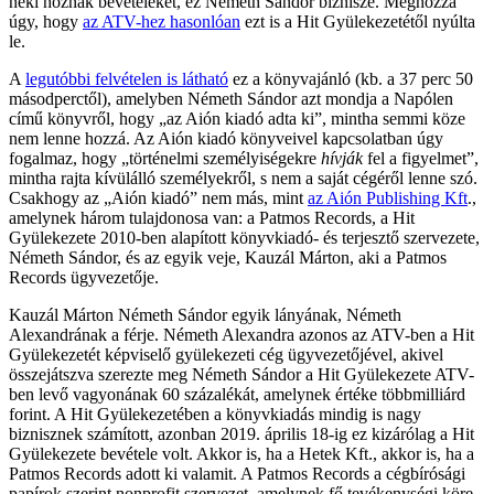
neki hoznak bevételeket, ez Németh Sándor biznisze. Méghozzá
úgy, hogy
az ATV-hez hasonlóan
ezt is a Hit Gyülekezetétől nyúlta
le.
A
legutóbbi felvételen is látható
ez a könyvajánló (kb. a 37 perc 50
másodperctől), amelyben Németh Sándor azt mondja a Napólen
című könyvről, hogy „az Aión kiadó adta ki”, mintha semmi köze
nem lenne hozzá. Az Aión kiadó könyveivel kapcsolatban úgy
fogalmaz, hogy „történelmi személyiségekre
hívják
fel a figyelmet”,
mintha rajta kívülálló személyekről, s nem a saját cégéről lenne szó.
Csakhogy az „Aión kiadó” nem más, mint
az Aión Publishing Kft
.,
amelynek három tulajdonosa van: a Patmos Records, a Hit
Gyülekezete 2010-ben alapított könyvkiadó- és terjesztő szervezete,
Németh Sándor, és az egyik veje, Kauzál Márton, aki a Patmos
Records ügyvezetője.
Kauzál Márton Németh Sándor egyik lányának, Németh
Alexandrának a férje. Németh Alexandra azonos az ATV-ben a Hit
Gyülekezetét képviselő gyülekezeti cég ügyvezetőjével, akivel
összejátszva szerezte meg Németh Sándor a Hit Gyülekezete ATV-
ben levő vagyonának 60 százalékát, amelynek értéke többmilliárd
forint. A Hit Gyülekezetében a könyvkiadás mindig is nagy
biznisznek számított, azonban 2019. április 18-ig ez kizárólag a Hit
Gyülekezete bevétele volt. Akkor is, ha a Hetek Kft., akkor is, ha a
Patmos Records adott ki valamit. A Patmos Records a cégbírósági
papírok szerint nonprofit szervezet, amelynek fő tevékenységi köre