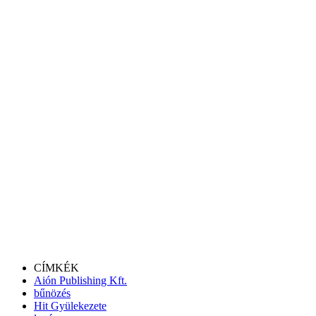
CÍMKÉK
Aión Publishing Kft.
bűnözés
Hit Gyülekezete