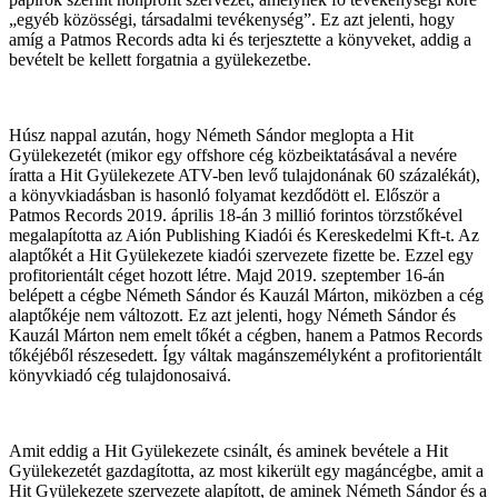
„egyéb közösségi, társadalmi tevékenység”. Ez azt jelenti, hogy
amíg a Patmos Records adta ki és terjesztette a könyveket, addig a
bevételt be kellett forgatnia a gyülekezetbe.
Húsz nappal azután, hogy Németh Sándor meglopta a Hit
Gyülekezetét (mikor egy offshore cég közbeiktatásával a nevére
íratta a Hit Gyülekezete ATV-ben levő tulajdonának 60 százalékát),
a könyvkiadásban is hasonló folyamat kezdődött el. Először a
Patmos Records 2019. április 18-án 3 millió forintos törzstőkével
megalapította az Aión Publishing Kiadói és Kereskedelmi Kft-t. Az
alaptőkét a Hit Gyülekezete kiadói szervezete fizette be. Ezzel egy
profitorientált céget hozott létre. Majd 2019. szeptember 16-án
belépett a cégbe Németh Sándor és Kauzál Márton, miközben a cég
alaptőkéje nem változott. Ez azt jelenti, hogy Németh Sándor és
Kauzál Márton nem emelt tőkét a cégben, hanem a Patmos Records
tőkéjéből részesedett. Így váltak magánszemélyként a profitorientált
könyvkiadó cég tulajdonosaivá.
Amit eddig a Hit Gyülekezete csinált, és aminek bevétele a Hit
Gyülekezetét gazdagította, az most kikerült egy magáncégbe, amit a
Hit Gyülekezete szervezete alapított, de aminek Németh Sándor és a