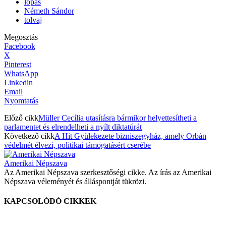
lopás
Németh Sándor
tolvaj
Megosztás
Facebook
X
Pinterest
WhatsApp
Linkedin
Email
Nyomtatás
Előző cikk
Müller Cecília utasításra bármikor helyettesítheti a
parlamentet és elrendelheti a nyílt diktatúrát
Következő cikk
A Hit Gyülekezete bizniszegyház, amely Orbán
védelmét élvezi, politikai támogatásért cserébe
Amerikai Népszava
Az Amerikai Népszava szerkesztőségi cikke. Az írás az Amerikai
Népszava véleményét és álláspontját tükrözi.
KAPCSOLÓDÓ CIKKEK