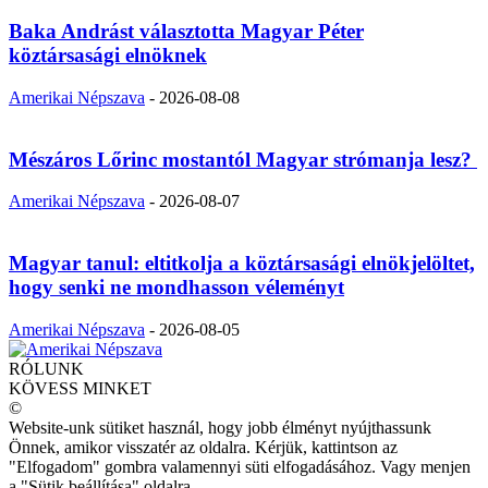
Baka Andrást választotta Magyar Péter
köztársasági elnöknek
Amerikai Népszava
-
2026-08-08
Mészáros Lőrinc mostantól Magyar strómanja lesz?
Amerikai Népszava
-
2026-08-07
Magyar tanul: eltitkolja a köztársasági elnökjelöltet,
hogy senki ne mondhasson véleményt
Amerikai Népszava
-
2026-08-05
RÓLUNK
KÖVESS MINKET
©
Website-unk sütiket használ, hogy jobb élményt nyújthassunk
Önnek, amikor visszatér az oldalra. Kérjük, kattintson az
"Elfogadom" gombra valamennyi süti elfogadásához. Vagy menjen
a "Sütik beállítása" oldalra.