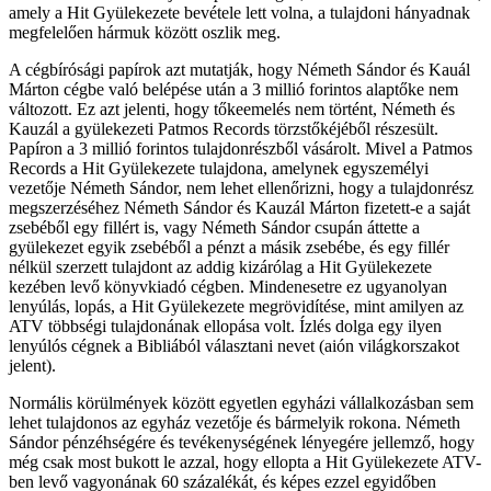
amely a Hit Gyülekezete bevétele lett volna, a tulajdoni hányadnak
megfelelően hármuk között oszlik meg.
A cégbírósági papírok azt mutatják, hogy Németh Sándor és Kauál
Márton cégbe való belépése után a 3 millió forintos alaptőke nem
változott. Ez azt jelenti, hogy tőkeemelés nem történt, Németh és
Kauzál a gyülekezeti Patmos Records törzstőkéjéből részesült.
Papíron a 3 millió forintos tulajdonrészből vásárolt. Mivel a Patmos
Records a Hit Gyülekezete tulajdona, amelynek egyszemélyi
vezetője Németh Sándor, nem lehet ellenőrizni, hogy a tulajdonrész
megszerzéséhez Németh Sándor és Kauzál Márton fizetett-e a saját
zsebéből egy fillért is, vagy Németh Sándor csupán áttette a
gyülekezet egyik zsebéből a pénzt a másik zsebébe, és egy fillér
nélkül szerzett tulajdont az addig kizárólag a Hit Gyülekezete
kezében levő könyvkiadó cégben. Mindenesetre ez ugyanolyan
lenyúlás, lopás, a Hit Gyülekezete megrövidítése, mint amilyen az
ATV többségi tulajdonának ellopása volt. Ízlés dolga egy ilyen
lenyúlós cégnek a Bibliából választani nevet (aión világkorszakot
jelent).
Normális körülmények között egyetlen egyházi vállalkozásban sem
lehet tulajdonos az egyház vezetője és bármelyik rokona. Németh
Sándor pénzéhségére és tevékenységének lényegére jellemző, hogy
még csak most bukott le azzal, hogy ellopta a Hit Gyülekezete ATV-
ben levő vagyonának 60 százalékát, és képes ezzel egyidőben