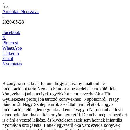
Írta:
Amerikai Népszava
-
2020-05-28
Facebook
X
Pinterest
WhatsApp
Linkedin
Email
Nyomtatás
Bizonyára sokaknak feltűnt, hogy a járvány miatt online
prédikációkat tartó Németh Sándor a beszédei elején különféle
könyveket ajánl, amelyek egyébként nem nevezhetők a Hit
Gyülekezete profiljába tartozó könyveknek. Napóleonról, Nagy
Sándorról, Nagy Szulejmánról, s ezúttal nem fél attól, hogy a
prédikációja előtt „lemegy róla a kenet” vagy a Napóleonban levő
démonok kiáradnak a képernyőn keresztül. De néha még színezőket
is ajánl a vezető lelkész, és kivételesen ezek sem hoznak infantilis
nyomást a szolgálatra. Ennek egyszerű oka van: ezek a könyvek