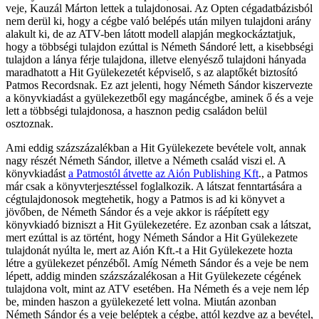
veje, Kauzál Márton lettek a tulajdonosai. Az Opten cégadatbázisból
nem derül ki, hogy a cégbe való belépés után milyen tulajdoni arány
alakult ki, de az ATV-ben látott modell alapján megkockáztatjuk,
hogy a többségi tulajdon ezúttal is Németh Sándoré lett, a kisebbségi
tulajdon a lánya férje tulajdona, illetve elenyésző tulajdoni hányada
maradhatott a Hit Gyülekezetét képviselő, s az alaptőkét biztosító
Patmos Recordsnak. Ez azt jelenti, hogy Németh Sándor kiszervezte
a könyvkiadást a gyülekezetből egy magáncégbe, aminek ő és a veje
lett a többségi tulajdonosa, a hasznon pedig családon belül
osztoznak.
Ami eddig százszázalékban a Hit Gyülekezete bevétele volt, annak
nagy részét Németh Sándor, illetve a Németh család viszi el. A
könyvkiadást
a Patmostól átvette az Aión Publishing Kft
., a Patmos
már csak a könyvterjesztéssel foglalkozik. A látszat fenntartására a
cégtulajdonosok megtehetik, hogy a Patmos is ad ki könyvet a
jövőben, de Németh Sándor és a veje akkor is ráépített egy
könyvkiadó bizniszt a Hit Gyülekezetére. Ez azonban csak a látszat,
mert ezúttal is az történt, hogy Németh Sándor a Hit Gyülekezete
tulajdonát nyúlta le, mert az Aión Kft.-t a Hit Gyülekezete hozta
létre a gyülekezet pénzéből. Amíg Németh Sándor és a veje be nem
lépett, addig minden százszázalékosan a Hit Gyülekezete cégének
tulajdona volt, mint az ATV esetében. Ha Németh és a veje nem lép
be, minden haszon a gyülekezeté lett volna. Miután azonban
Németh Sándor és a veje beléptek a cégbe, attól kezdve az a bevétel,