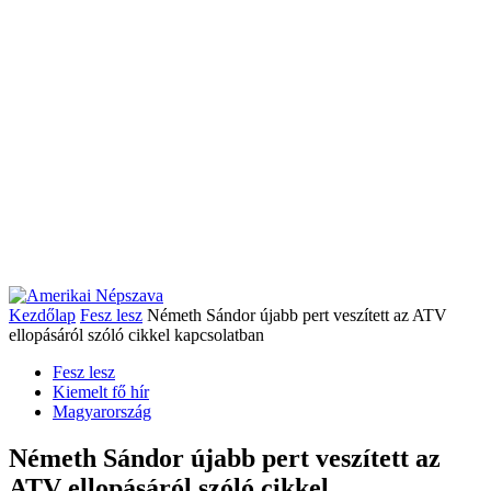
Kezdőlap
Fesz lesz
Németh Sándor újabb pert veszített az ATV
ellopásáról szóló cikkel kapcsolatban
Fesz lesz
Kiemelt fő hír
Magyarország
Németh Sándor újabb pert veszített az
ATV ellopásáról szóló cikkel