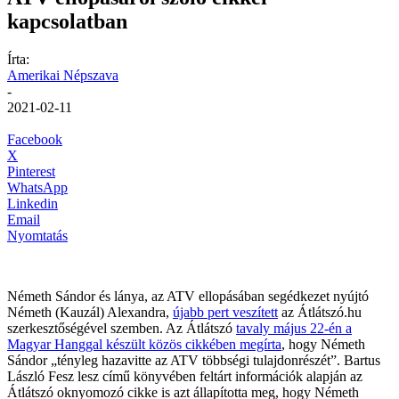
kapcsolatban
Írta:
Amerikai Népszava
-
2021-02-11
Facebook
X
Pinterest
WhatsApp
Linkedin
Email
Nyomtatás
Németh Sándor és lánya, az ATV ellopásában segédkezet nyújtó
Németh (Kauzál) Alexandra,
újabb pert veszített
az Átlátszó.hu
szerkesztőségével szemben. Az Átlátszó
tavaly május 22-én a
Magyar Hanggal készült közös cikkében megírta
, hogy Németh
Sándor „tényleg hazavitte az ATV többségi tulajdonrészét”. Bartus
László Fesz lesz című könyvében feltárt információk alapján az
Átlátszó oknyomozó cikke is azt állapította meg, hogy Németh