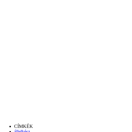
CÍMKÉK
állelkész