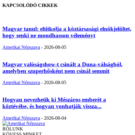
KAPCSOLÓDÓ CIKKEK
Magyar tanul: eltitkolja a köztársasági elnökjelöltet,
hogy senki ne mondhasson véleményt
Amerikai Népszava
-
2026-08-05
Magyar valóságshow-t csinált a Duna-válságból,
amelyben szuperhősként nem csinál semmit
Amerikai Népszava
-
2026-08-05
Hogyan nevezhetik ki Mészáros emberét a
köztévébe, és hogyan vonhatják vissza...
Amerikai Népszava
-
2026-08-04
RÓLUNK
KÖVESS MINKET