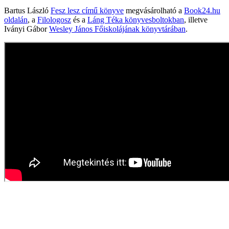
Bartus László
Fesz lesz című könyve
megvásárolható a
Book24.hu
oldalán
, a
Filologosz
és a
Láng Téka könyvesboltokban
, illetve
Iványi Gábor
Wesley János Főiskolájának könyvtárában
.