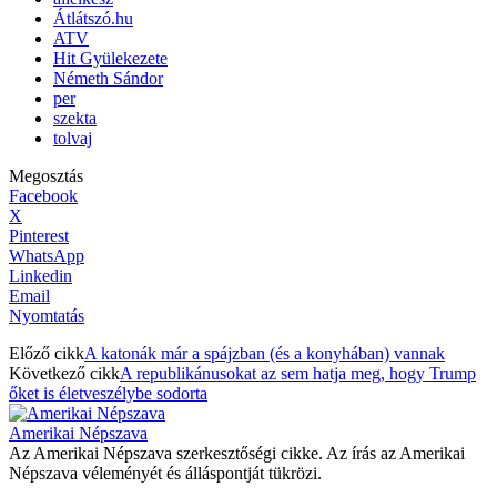
Átlátszó.hu
ATV
Hit Gyülekezete
Németh Sándor
per
szekta
tolvaj
Megosztás
Facebook
X
Pinterest
WhatsApp
Linkedin
Email
Nyomtatás
Előző cikk
A katonák már a spájzban (és a konyhában) vannak
Következő cikk
A republikánusokat az sem hatja meg, hogy Trump
őket is életveszélybe sodorta
Amerikai Népszava
Az Amerikai Népszava szerkesztőségi cikke. Az írás az Amerikai
Népszava véleményét és álláspontját tükrözi.