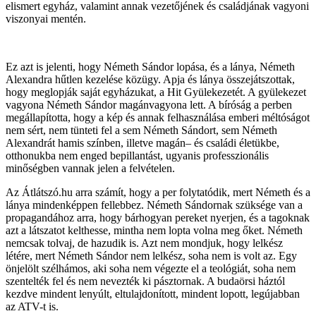
elismert egyház, valamint annak vezetőjének és családjának vagyoni
viszonyai mentén.
Ez azt is jelenti, hogy Németh Sándor lopása, és a lánya, Németh
Alexandra hűtlen kezelése közügy. Apja és lánya összejátszottak,
hogy meglopják saját egyházukat, a Hit Gyülekezetét. A gyülekezet
vagyona Németh Sándor magánvagyona lett. A bíróság a perben
megállapította, hogy a kép és annak felhasználása emberi méltóságot
nem sért, nem tünteti fel a sem Németh Sándort, sem Németh
Alexandrát hamis színben, illetve magán– és családi életükbe,
otthonukba nem enged bepillantást, ugyanis professzionális
minőségben vannak jelen a felvételen.
Az Átlátszó.hu arra számít, hogy a per folytatódik, mert Németh és a
lánya mindenképpen fellebbez. Németh Sándornak szüksége van a
propagandához arra, hogy bárhogyan pereket nyerjen, és a tagoknak
azt a látszatot kelthesse, mintha nem lopta volna meg őket. Németh
nemcsak tolvaj, de hazudik is. Azt nem mondjuk, hogy lelkész
létére, mert Németh Sándor nem lelkész, soha nem is volt az. Egy
önjelölt szélhámos, aki soha nem végezte el a teológiát, soha nem
szentelték fel és nem nevezték ki pásztornak. A budaörsi háztól
kezdve mindent lenyúlt, eltulajdonított, mindent lopott, legújabban
az ATV-t is.