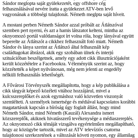
Sándor meglopta saját gyülekezetét, egy offshore cég
felhasználásával nevére íratta a gyülekezet ATV-ben levő
vagyonának a többségi tulajdonát. Németh meglpta saját híveit.
A mostani perben Németh Sándor azzal próbált az Átlátszóval
szemben pert nyerni, és azt a hamis látszatot kelteni, mintha az
oknyomozó portál valótlanságot írt volna róla, hogy lányával együtt
beperelte az Átlátszót a cikkhez felhasznált fotó miatt. Németh
Sándor és lánya szerint az Átlátszó által felhasznált kép
családtagokat ábrázol, akik egy szobában ülnek és interjú
szituációban beszélgetnek, amely egy adott cikk illusztrációjaként
került közzétételre a Facebookra. Véleményük szerint az, hogy
közzétették a képet nyilvánosan, még nem jelenti az engedély
nélküli felhasználás lehetőségét.
A Fővárosi Törvényszék megállapította, hogy a kép publikálása a
cikk tárgyát képező közéleti vitához hozzájárul, mivel a
kulcsszereplőket és azok egymáshoz való közvetlen viszonyát
szemlélteti. A személyek ismertsége és médiával kapcsolatos korábbi
magatartásuk kapcsán a bíróság úgy foglalt állást, hogy mind
Németh Sándor, mind Németh (Kauzál) Alexandra ismert
közszereplők, akiknek hivatásszerű tevékenysége a médiaszereplés.
Az oknyomozó cikk témáját vizsgálva egyértelműen megállapítható,
hogy az közügybe tartozik, mivel az ATV televíziós csatorna
tulajdonosi szerkezetének a változását követi nyomon, egy államilag