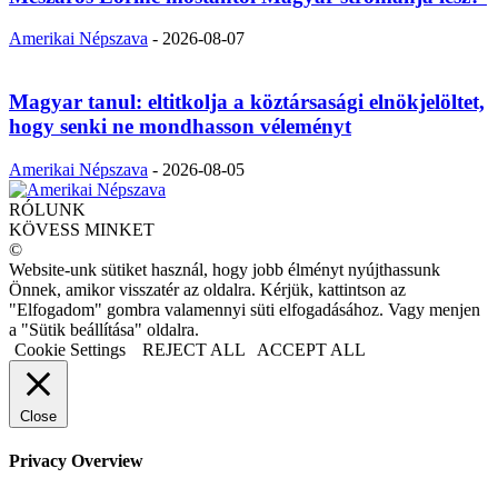
Amerikai Népszava
-
2026-08-07
Magyar tanul: eltitkolja a köztársasági elnökjelöltet,
hogy senki ne mondhasson véleményt
Amerikai Népszava
-
2026-08-05
RÓLUNK
KÖVESS MINKET
©
Website-unk sütiket használ, hogy jobb élményt nyújthassunk
Önnek, amikor visszatér az oldalra. Kérjük, kattintson az
"Elfogadom" gombra valamennyi süti elfogadásához. Vagy menjen
a "Sütik beállítása" oldalra.
Cookie Settings
REJECT ALL
ACCEPT ALL
Close
Privacy Overview