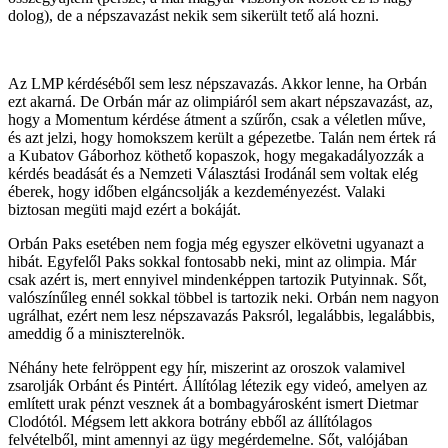
dolog), de a népszavazást nekik sem sikerült tető alá hozni.
Az LMP kérdéséből sem lesz népszavazás. Akkor lenne, ha Orbán
ezt akarná. De Orbán már az olimpiáról sem akart népszavazást, az,
hogy a Momentum kérdése átment a szűrőn, csak a véletlen műve,
és azt jelzi, hogy homokszem került a gépezetbe. Talán nem értek rá
a Kubatov Gáborhoz köthető kopaszok, hogy megakadályozzák a
kérdés beadását és a Nemzeti Választási Irodánál sem voltak elég
éberek, hogy időben elgáncsolják a kezdeményezést. Valaki
biztosan megüti majd ezért a bokáját.
Orbán Paks esetében nem fogja még egyszer elkövetni ugyanazt a
hibát. Egyfelől Paks sokkal fontosabb neki, mint az olimpia. Már
csak azért is, mert ennyivel mindenképpen tartozik Putyinnak. Sőt,
valószínűleg ennél sokkal többel is tartozik neki. Orbán nem nagyon
ugrálhat, ezért nem lesz népszavazás Paksról, legalábbis, legalábbis,
ameddig ő a miniszterelnök.
Néhány hete felröppent egy hír, miszerint az oroszok valamivel
zsarolják Orbánt és Pintért. Állítólag létezik egy videó, amelyen az
említett urak pénzt vesznek át a bombagyárosként ismert Dietmar
Clodótól. Mégsem lett akkora botrány ebből az állítólagos
felvételből, mint amennyi az ügy megérdemelne. Sőt, valójában