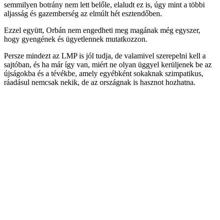
semmilyen botrány nem lett belőle, elaludt ez is, úgy mint a többi
aljasság és gazemberség az elmúlt hét esztendőben.
Ezzel együtt, Orbán nem engedheti meg magának még egyszer,
hogy gyengének és ügyetlennek mutatkozzon.
Persze mindezt az LMP is jól tudja, de valamivel szerepelni kell a
sajtóban, és ha már így van, miért ne olyan üggyel kerüljenek be az
újságokba és a tévékbe, amely egyébként sokaknak szimpatikus,
ráadásul nemcsak nekik, de az országnak is hasznot hozhatna.