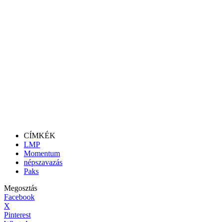
CÍMKÉK
LMP
Momentum
népszavazás
Paks
Megosztás
Facebook
X
Pinterest