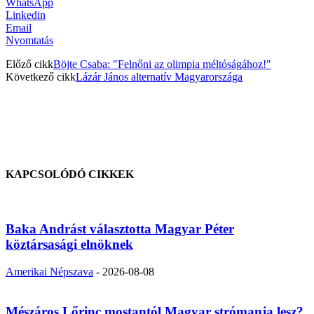
WhatsApp
Linkedin
Email
Nyomtatás
Előző cikk
Böjte Csaba: "Felnőni az olimpia méltóságához!"
Következő cikk
Lázár János alternatív Magyarországa
KAPCSOLÓDÓ CIKKEK
Baka Andrást választotta Magyar Péter
köztársasági elnöknek
Amerikai Népszava
-
2026-08-08
Mészáros Lőrinc mostantól Magyar strómanja lesz?