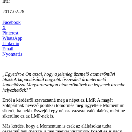
Írta:
-
2017-02-26
Facebook
X
Pinterest
WhatsApp
Linkedin
Email
Nyomtatás
„Egyetért-e Ön azzal, hogy a jelenleg üzemelő atomerőművi
blokkok kapacitásánál nagyobb összesített áramtermelő
kapacitással Magyarországon atomerőművek ne legyenek üzembe
helyezhetőek?”
Erről a kérdésről szavaztatná meg a népet az LMP. A magát
zöldpártnak nevező politikai tömörülés megirigyelte e Momentum
sikerét, ha nekik összejött egy népszavazásra való aláírás, miért ne
sikerülne ez az LMP-nek is.
Más kérdés, hogy a Momentum is csak az aláírásokat tudta
összegyűjteni (persze, a mai magyar viszonyok között ez is nagy