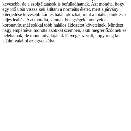
kevesebb, de a szolgáltatások is befulladhatnak. Azt mondta, hogy
egy idő után vissza kell állítani a normális életet, mert a járvány
kiterjedése kevesebb kárt és halált okozhat, mint a totális pánik és a
teljes leállás. Azt mondta, vannak betegségek, amelyek a
koronavírusnál sokkal több halálos áldozatot követelnek. Mindezt
nagy empátiával mondta azokkal szemben, akik megfertőződnek és
belehalnak, de mondanivalójának lényege az volt, hogy meg kell
találni valahol az egyensúlyt.