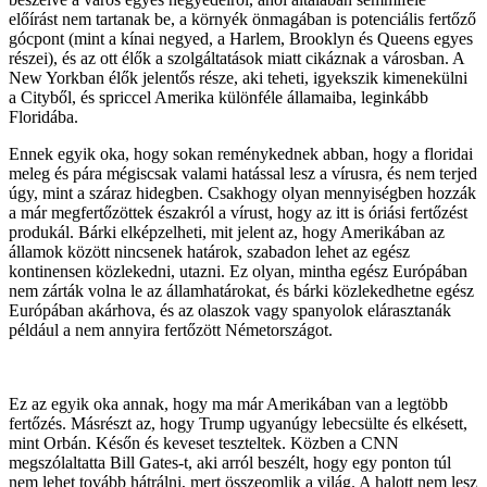
előírást nem tartanak be, a környék önmagában is potenciális fertőző
gócpont (mint a kínai negyed, a Harlem, Brooklyn és Queens egyes
részei), és az ott élők a szolgáltatások miatt cikáznak a városban. A
New Yorkban élők jelentős része, aki teheti, igyekszik kimenekülni
a Cityből, és spriccel Amerika különféle államaiba, leginkább
Floridába.
Ennek egyik oka, hogy sokan reménykednek abban, hogy a floridai
meleg és pára mégiscsak valami hatással lesz a vírusra, és nem terjed
úgy, mint a száraz hidegben. Csakhogy olyan mennyiségben hozzák
a már megfertőzöttek északról a vírust, hogy az itt is óriási fertőzést
produkál. Bárki elképzelheti, mit jelent az, hogy Amerikában az
államok között nincsenek határok, szabadon lehet az egész
kontinensen közlekedni, utazni. Ez olyan, mintha egész Európában
nem zárták volna le az államhatárokat, és bárki közlekedhetne egész
Európában akárhova, és az olaszok vagy spanyolok elárasztanák
például a nem annyira fertőzött Németországot.
Ez az egyik oka annak, hogy ma már Amerikában van a legtöbb
fertőzés. Másrészt az, hogy Trump ugyanúgy lebecsülte és elkésett,
mint Orbán. Későn és keveset teszteltek. Közben a CNN
megszólaltatta Bill Gates-t, aki arról beszélt, hogy egy ponton túl
nem lehet tovább hátrálni, mert összeomlik a világ. A halott nem lesz