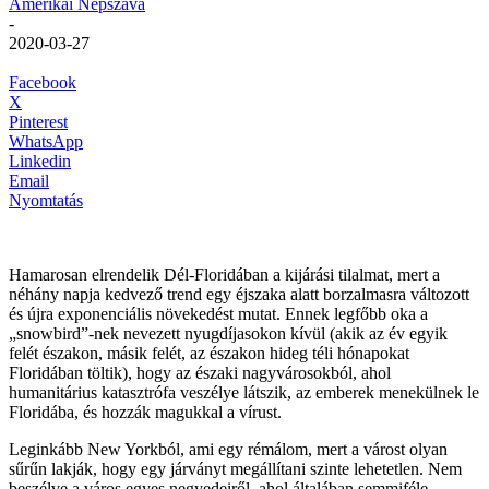
Amerikai Népszava
-
2020-03-27
Facebook
X
Pinterest
WhatsApp
Linkedin
Email
Nyomtatás
Hamarosan elrendelik Dél-Floridában a kijárási tilalmat, mert a
néhány napja kedvező trend egy éjszaka alatt borzalmasra változott
és újra exponenciális növekedést mutat. Ennek legfőbb oka a
„snowbird”-nek nevezett nyugdíjasokon kívül (akik az év egyik
felét északon, másik felét, az északon hideg téli hónapokat
Floridában töltik), hogy az északi nagyvárosokból, ahol
humanitárius katasztrófa veszélye látszik, az emberek menekülnek le
Floridába, és hozzák magukkal a vírust.
Leginkább New Yorkból, ami egy rémálom, mert a várost olyan
sűrűn lakják, hogy egy járványt megállítani szinte lehetetlen. Nem
beszélve a város egyes negyedeiről, ahol általában semmiféle