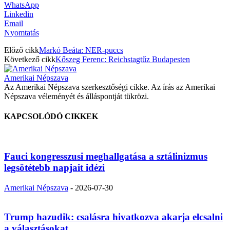
WhatsApp
Linkedin
Email
Nyomtatás
Előző cikk
Markó Beáta: NER-puccs
Következő cikk
Kőszeg Ferenc: Reichstagtűz Budapesten
Amerikai Népszava
Az Amerikai Népszava szerkesztőségi cikke. Az írás az Amerikai
Népszava véleményét és álláspontját tükrözi.
KAPCSOLÓDÓ CIKKEK
Fauci kongresszusi meghallgatása a sztálinizmus
legsötétebb napjait idézi
Amerikai Népszava
-
2026-07-30
Trump hazudik: csalásra hivatkozva akarja elcsalni
a választásokat