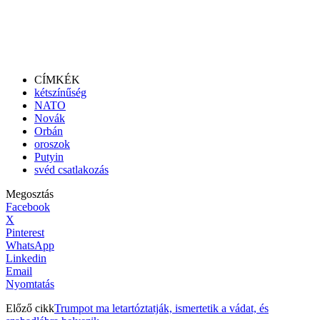
CÍMKÉK
kétszínűség
NATO
Novák
Orbán
oroszok
Putyin
svéd csatlakozás
Megosztás
Facebook
X
Pinterest
WhatsApp
Linkedin
Email
Nyomtatás
Előző cikk
Trumpot ma letartóztatják, ismertetik a vádat, és