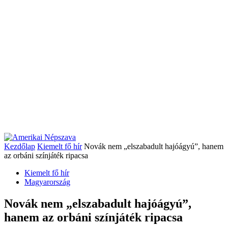
Kezdőlap
Kiemelt fő hír
Novák nem „elszabadult hajóágyú”, hanem
az orbáni színjáték ripacsa
Kiemelt fő hír
Magyarország
Novák nem „elszabadult hajóágyú”,
hanem az orbáni színjáték ripacsa