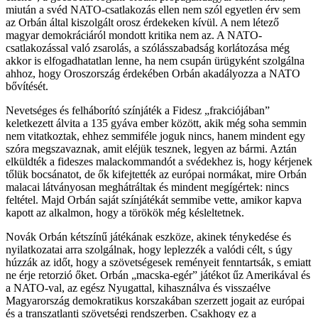
miután a svéd NATO-csatlakozás ellen nem szól egyetlen érv sem
az Orbán által kiszolgált orosz érdekeken kívül. A nem létező
magyar demokráciáról mondott kritika nem az. A NATO-
csatlakozással való zsarolás, a szólásszabadság korlátozása még
akkor is elfogadhatatlan lenne, ha nem csupán ürügyként szolgálna
ahhoz, hogy Oroszország érdekében Orbán akadályozza a NATO
bővítését.
Nevetséges és felháborító színjáték a Fidesz „frakciójában”
keletkezett álvita a 135 gyáva ember között, akik még soha semmin
nem vitatkoztak, ehhez semmiféle joguk nincs, hanem mindent egy
szóra megszavaznak, amit eléjük tesznek, legyen az bármi. Aztán
elküldték a fideszes malackommandót a svédekhez is, hogy kérjenek
tőlük bocsánatot, de ők kifejtették az európai normákat, mire Orbán
malacai látványosan meghátráltak és mindent megígértek: nincs
feltétel. Majd Orbán saját színjátékát semmibe vette, amikor kapva
kapott az alkalmon, hogy a törökök még késleltetnek.
Novák Orbán kétszínű játékának eszköze, akinek ténykedése és
nyilatkozatai arra szolgálnak, hogy leplezzék a valódi célt, s úgy
húzzák az időt, hogy a szövetségesek reményeit fenntartsák, s emiatt
ne érje retorzió őket. Orbán „macska-egér” játékot űz Amerikával és
a NATO-val, az egész Nyugattal, kihasználva és visszaélve
Magyarország demokratikus korszakában szerzett jogait az európai
és a transzatlanti szövetségi rendszerben. Csakhogy ez a