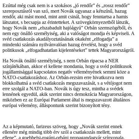
Ezúttal még csak nem is a szokásos „jó rendőr” és „rossz rendőr”
szereposztásról van szó, mert Novák ugyanaz a kétszínű, hazug
rendőr, aki mást mond, mint amit csinál, hogy fenntartsa a hamis
látszatot, s becsapja az érintetteket. A szövegkörnyezetből látszik,
hogy Novák nem „elszabadult hajóágyú” Orbán szemszögéből, és
nem egy önálló személyiség, aki a valóságot mondja és képviseli. A
svéd csatlakozás akadályoztatásának okaként „elfogadja” a
mindenki számára nyilvánvalóan hazug érvelést, hogy a svéd
politikusok „elfogadhatatlan kijelentéseket” tettek Magyarországról.
Ha Novák önálló személyiség, s nem Orbán ripacsa a NER
színjátékában, akkor el kellene mondania, hogy a svéd politikusok
jogállamisággal kapcsolatos negatív véleményének semmi köze a
NATO-csatlakozáshoz. Az Orbán-rezsim erre hivatkozva nem
blokkolhatná a svéd csatlakozás megszavazását, s a vétójogot nem
erre szolgál a NATO-ban. Novák is úgy tesz, mintha a svédek
lennének egyedül, akik szerint nincs demokrácia Magyarországon,
miközben ez az Európai Parlament által is megszavazott általános
európai vélemény, álláspontunk szerint bizonyított tény.
Az a képmutató, farizeus szöveg, hogy „Novák szerint ennek
ellenére még mindig több érv szól a csatlakozás mellett, mint
ellene”, a goebbelsi-rogáni-orbáni propagandagyár színvonala,