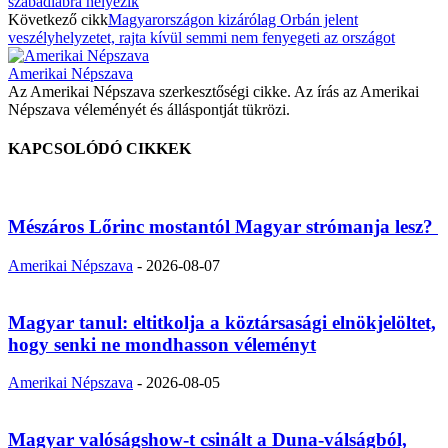
szabadlábra helyezik
Következő cikk
Magyarországon kizárólag Orbán jelent
veszélyhelyzetet, rajta kívül semmi nem fenyegeti az országot
Amerikai Népszava
Az Amerikai Népszava szerkesztőségi cikke. Az írás az Amerikai
Népszava véleményét és álláspontját tükrözi.
KAPCSOLÓDÓ CIKKEK
Mészáros Lőrinc mostantól Magyar strómanja lesz?
Amerikai Népszava
-
2026-08-07
Magyar tanul: eltitkolja a köztársasági elnökjelöltet,
hogy senki ne mondhasson véleményt
Amerikai Népszava
-
2026-08-05
Magyar valóságshow-t csinált a Duna-válságból,