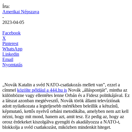
Írta:
Amerikai Népszava
-
2023-04-05
Facebook
X
Pinterest
WhatsApp
Linkedin
Email
Nyomtatás
„Novák Katalin a svéd NATO-csatlakozás mellett van”, ezzel a
címmel
közölte például a 444.hu is
Novák „álláspontját”, mintha az
különbözne vagy ellentétes lenne Orbán és a Fidesz politikájával. Ez
a látszat azonban megtévesztő, Novák török állami televíziónak
adott nyilatkozata a legteljesebb mértékben beleillik a kétszínű,
képmutató, kettős nyelvű orbáni metodikába, amelyben nem azt kell
nézni, hogy mit mond, hanem azt, amit tesz. Ez pedig az, hogy az
orosz érdekeket kiszolgálva gyengíti és akadályozza a NATO-t,
blokkolja a svéd csatlakozást, miközben mindenkit hiteget.