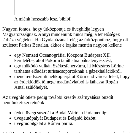
A miénk hosszabb lesz, bibibí!
Nagyon fontos, hogy űrközpontja és üveghídja legyen
Magyarországnak. Annyi mindenünk nincs még, a lehetőségek
tárháza végtelen. Ha Gyulaházának elég az űrközponthoz, hogy ott
született Farkas Bertalan, akkor e logika mentén nagyon kellene
egy Nemzeti Oceanográfiai Központ Budapest XII.
kerületébe, ahol Pokorni taníthatna bálnatenyésztést;
egy működő vulkán Székesfehérvárra, itt Mészáros Lőrinc
tarthatna előadást turistacsoportoknak a gázexhalációkról,
menetrendszerinti helikopterjárat Körmend városa felett, hogy
az érdeklődők tömege madártávlatból is láthassa Rogán
Antal szülőhelyét.
Az üveghíd ötlete pedig további kreatív szárnyalásra buzdít
bennünket: szeretnénk
fedett üvegcsúszdát a Budai Vártól a Parlamentig;
üvegautópályát Budapest és Belgrád között;
üvegmobilgátat a Római-partra.