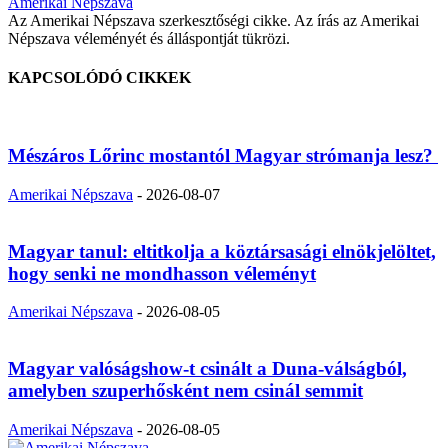
Amerikai Népszava
Az Amerikai Népszava szerkesztőségi cikke. Az írás az Amerikai
Népszava véleményét és álláspontját tükrözi.
KAPCSOLÓDÓ CIKKEK
Mészáros Lőrinc mostantól Magyar strómanja lesz?
Amerikai Népszava
-
2026-08-07
Magyar tanul: eltitkolja a köztársasági elnökjelöltet,
hogy senki ne mondhasson véleményt
Amerikai Népszava
-
2026-08-05
Magyar valóságshow-t csinált a Duna-válságból,
amelyben szuperhősként nem csinál semmit
Amerikai Népszava
-
2026-08-05