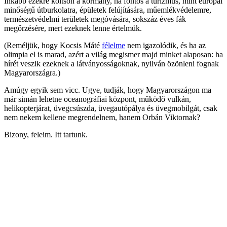
Inkább ezekre költsön a kormány, ha fontos a turizmus, mint európai
minőségű útburkolatra, épületek felújítására, műemlékvédelemre,
természetvédelmi területek megóvására, sokszáz éves fák
megőrzésére, mert ezeknek lenne értelmük.
(Reméljük, hogy Kocsis Máté
félelme
nem igazolódik, és ha az
olimpia el is marad, azért a világ megismer majd minket alaposan: ha
hírét veszik ezeknek a látványosságoknak, nyilván özönleni fognak
Magyarországra.)
Amúgy egyik sem vicc. Ugye, tudják, hogy Magyarországon ma
már simán lehetne oceanográfiai központ, működő vulkán,
helikopterjárat, üvegcsúszda, üvegautópálya és üvegmobilgát, csak
nem nekem kellene megrendelnem, hanem Orbán Viktornak?
Bizony, feleim. Itt tartunk.