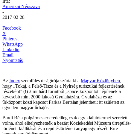
Írta:
Amerikai Népszava
-
2017-02-28
Facebook
X
Pinterest
WhatsApp
Linkedin
Email
Nyomtatás
Az
Index
szemfüles újságírója szúrta ki a
Magyar Közlönyben
,
hogy „Tokaj, a Felső-Tisza és a Nyírség turisztikai fejlesztésének
részeként” (!) 3 milliárd forintból „space-központot” építenek a
kevesebb mint 2000 lakosú Gyulaházára. Gyulaháza és az
űrközpont közti kapcsot Farkas Bertalan jelentheti: itt született az
egyetlen magyar űrhajós.
Bardi Béla polgármester eredetileg csak egy kiállítótermet szeretett
volna, ahol elhelyezhetnék a bezárt Közlekedési Múzeum űrrepülés-
történeti kiállítását és a repüléstörténeti anyag egy részét. Erre
kapnak egy űrközpontot.