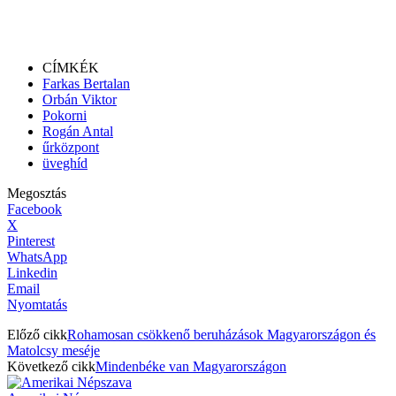
CÍMKÉK
Farkas Bertalan
Orbán Viktor
Pokorni
Rogán Antal
űrközpont
üveghíd
Megosztás
Facebook
X
Pinterest
WhatsApp
Linkedin
Email
Nyomtatás
Előző cikk
Rohamosan csökkenő beruházások Magyarországon és
Matolcsy meséje
Következő cikk
Mindenbéke van Magyarországon