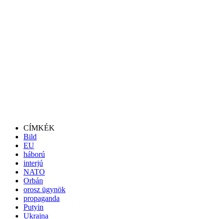
CÍMKÉK
Bild
EU
háború
interjú
NATO
Orbán
orosz ügynök
propaganda
Putyin
Ukrajna