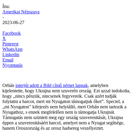
Írta:
Amerikai Népszava
-
2023-06-27
Facebook
X
Pinterest
WhatsApp
Linkedin
Email
Nyomtatás
Orbán
interjút adott a Bild című német lapnak
, amelyben
kijelentette, hogy Ukrajna nem szuverén ország. Ezt azzal indokolta,
hogy „nincs pénzük, nincsenek fegyvereik. Csak azért tudják
folytatni a harcot, mert mi Nyugaton támogatjuk őket”. Speciel, a
„mi Nyugaton” kifejezés nem helytálló, mert Orbán nem tartozik a
Nyugathoz, s ennek megfelelően nem is támogatja Ukrajnát.
Támogatás nem szünteti meg egy ország szuverenitását, Ukrajna
éppen a szuverenitásáért harcol, amelyet nem a Nyugat segítsége,
hanem Oroszország és az orosz hadsereg veszélyeztet.