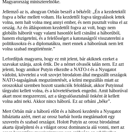
Magyarország miniszterelnöke.
Jellemző az is, ahogyan Orbán beszél a békéről: „Én a kezdetektől
fogva a béke mellett voltam. Ha kezdettől fogva tárgyalások lettek
volna, nem halt volna meg annyi ember, és nem pusztult volna el az
ország. Az én álláspontom kezdettől fogva az volt, hogy nem
globális háborút vagy valami hasonlót kell csinálni a háborúból,
hanem elszigetelni, és a felelősséget a katonaságról visszaterelni a
politikusokra és a diplomatákra, mert ennek a háborúnak nem lett
volna szabad megtörténnie.”
Lefordítjuk magyarra, hogy ez mit jelent, bár akiknek ezeket a
szavakat szánja, azok értik. De a német olvasók talán nem. Ez azt
jelenti, hogy amikor Putyin elkezdte a NATO-t és a Nyugatot
vádolni, követelni a volt szovjet birodalom által megszállt országok
NATO-tagságának megszüntetését, a krími megszállás miatt az
oroszokkal szemben hozott szankciók feloldását, akkor Putyinnal
tárgyalni kellett volna, és a követeléseinek engedni. Amit háborúval
akart most megszerezni, azt a tárgyalóasztalnál önként át kellett
volna adni neki. Akkor nincs háború. Ez az orbáni „béke”.
Mert Orbán már a háború előtt és a háború kezdetén a Nyugatot
hibáztatta azért, mert az orosz barbár horda megtámadott egy
szuverén és szabad országot. Holott Putyin az orosz birodalmat
akarta újraépíteni és a világot orosz dominancia alá vonni, mert az