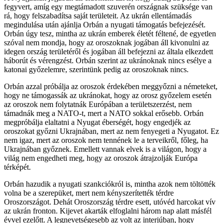
fegyvert, amíg egy megtámadott szuverén országnak szüksége van
rá, hogy felszabadítsa saját területeit. Az ukrán ellentámadás
megindulása után ajánlja Orbán a nyugati támogatás befejezését.
Orbán úgy tesz, mintha az ukrán emberek életét féltené, de egyetlen
szóval nem mondja, hogy az oroszoknak jogában áll kivonulni az
idegen ország területéről és jogában áll befejezni az általa elkezdett
háborút és vérengzést. Orbán szerint az ukránoknak nincs esélye a
katonai győzelemre, szerintünk pedig az oroszoknak nincs.
Orbán azzal próbálja az oroszok érdekében meggyőzni a németeket,
hogy ne támogassák az ukránokat, hogy az orosz győzelem esetén
az oroszok nem folytatnák Európában a területszerzést, nem
támadnák meg a NATO-t, mert a NATO sokkal erősebb. Orbán
megpróbálja elaltatni a Nyugat éberségét, hogy engedjék az
oroszokat győzni Ukrajnában, mert az nem fenyegeti a Nyugatot. Ez
nem igaz, mert az oroszok nem tennének le a terveikről, főleg, ha
Ukrajnában győznek. Emellett vannak elvek is a világon, hogy a
világ nem engedheti meg, hogy az oroszok átrajzolják Európa
térképét.
Orbán hazudik a nyugati szankciókról is, mintha azok nem töltötték
volna be a szerepüket, mert nem kényszerítették térdre
Oroszországot. Dehát Oroszország térdre esett, utóvéd harcokat vív
az ukrán fronton. Kijevet akarták elfoglalni három nap alatt másfél
évvel ezelőtt. A legnevetségesebb az volt az interjúban, hogy