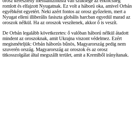
orosz keresztény messianizmusra van szüksége az erkölcsileg
romlott és elfajzott Nyugatnak. Ez volt a háború oka, amivel Orbán
egyébként egyetért. Neki azért fontos az orosz győzelem, mert a
Nyugat elleni illiberális fasiszta globális harcban egyedül marad az
oroszok nélkül. Ha az oroszok veszítenek, akkor ő is veszít.
De Orbán legalább következetes: ő valóban háború nélkül átadott
mindent az oroszoknak, amit Ukrajna viszont védelmez. Ezért
megismételjük: Orbán háborús bűnös, Magyarország pedig nem
szuverén ország. Magyarország az oroszok és az orosz
titkosszolgálat által megszállt terület, amit a Kremlből irányítanak.