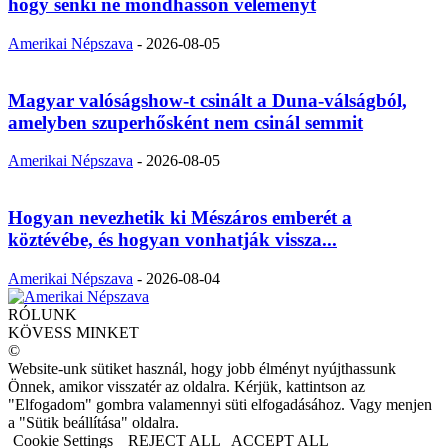
hogy senki ne mondhasson véleményt
Amerikai Népszava
-
2026-08-05
Magyar valóságshow-t csinált a Duna-válságból,
amelyben szuperhősként nem csinál semmit
Amerikai Népszava
-
2026-08-05
Hogyan nevezhetik ki Mészáros emberét a
köztévébe, és hogyan vonhatják vissza...
Amerikai Népszava
-
2026-08-04
RÓLUNK
KÖVESS MINKET
©
Website-unk sütiket használ, hogy jobb élményt nyújthassunk
Önnek, amikor visszatér az oldalra. Kérjük, kattintson az
"Elfogadom" gombra valamennyi süti elfogadásához. Vagy menjen
a "Sütik beállítása" oldalra.
Cookie Settings
REJECT ALL
ACCEPT ALL