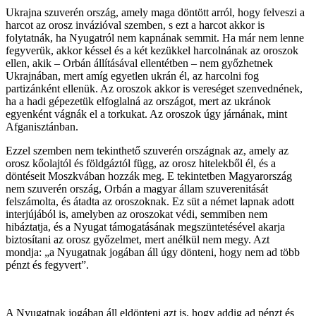
Ukrajna szuverén ország, amely maga döntött arról, hogy felveszi a
harcot az orosz invázióval szemben, s ezt a harcot akkor is
folytatnák, ha Nyugatról nem kapnának semmit. Ha már nem lenne
fegyverük, akkor késsel és a két kezükkel harcolnának az oroszok
ellen, akik – Orbán állításával ellentétben – nem győzhetnek
Ukrajnában, mert amíg egyetlen ukrán él, az harcolni fog
partizánként ellenük. Az oroszok akkor is vereséget szenvednének,
ha a hadi gépezetük elfoglalná az országot, mert az ukránok
egyenként vágnák el a torkukat. Az oroszok úgy járnának, mint
Afganisztánban.
Ezzel szemben nem tekinthető szuverén országnak az, amely az
orosz kőolajtól és földgáztól függ, az orosz hitelekből él, és a
döntéseit Moszkvában hozzák meg. E tekintetben Magyarország
nem szuverén ország, Orbán a magyar állam szuverenitását
felszámolta, és átadta az oroszoknak. Ez süt a német lapnak adott
interjújából is, amelyben az oroszokat védi, semmiben nem
hibáztatja, és a Nyugat támogatásának megszüntetésével akarja
biztosítani az orosz győzelmet, mert anélkül nem megy. Azt
mondja: „a Nyugatnak jogában áll úgy dönteni, hogy nem ad több
pénzt és fegyvert”.
A Nyugatnak jogában áll eldönteni azt is, hogy addig ad pénzt és