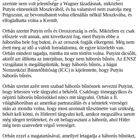
szerinte nem volt jelentősége a Wagner lázadásnak, miközben
Putyin elmenekült Moszkvából, és ha valamivel nem zsarolja meg
Prigozsint, az bevonulhatott volna ellenállás nélkül Moszkvába, és
elfoglalhatta volna a Kremlt.
Orbán szerint Putyin erős és Oroszország is erős. Miközben ez csak
előszele volt annak, ami következni fog, mert Putyin ebbe a
háborúba bele fog bukni, és az oroszok fogják elkergetni. Még nem
érett meg az idő a valódi forradalomra, de egyre közelebb van.
Orbán mindezt tagadja, mintha mi sem történt volna. Putyint dicsőíti,
akiről azt állította az interjúban, hogy nem háborús bűnös. Az ENSZ
vizsgálatai is megállapították, hogy háborús bűnös, a hágai
Nemzetközi Büntetőbíróság (ICC) is kijelentette, hogy Putyin
háborús bűnös.
Orbán szerint azért nem szabad háborús bűnösnek nevezni Putyint,
hogy lehessen vele tárgyalni a békéről. Csakhogy tömeggyilkos és
népirtó háborús bűnösökkel nincs mit tárgyalni. Orbán a II.
világháborúban az amerikai partraszállás és a németek vereségei
után az mondta volna, hogy most azonnali tűzszünetre van szükség,
békét kell kötni, és Hitlerrel tárgyalni kell, amikor megszállva tartott
még idegen területeket, és ott befagyasztani a háborút, ahol Hitler
még nem szanvedett végső vereséget.
Orbán ezzel a magatartásával, amellyel letagadja a háborús bűnöket,