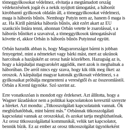
tömeggyilkosokat védelmez, elvitatja a megtámadott ország
védekezésének jogát és a nekik nyújtott támogatást, a háborút
kirobbantó gyilkosok oldalán áll, a tömeggyilkosokat védelmezi,
maga is háborús bűnös. Nemhogy Putyin nem az, hanem ő maga is
az. Ha Kirill pátriárka háborús bűnös, akit ezért akart az EU
szankciós listára tenni, ahonnan Orbán vetette le zsarolással, s a
háborús bűnöket a szavaival, a tömeggyilkosok támogatásával
követte el, akkor Orbán is háborús bűnös Putyinnal együtt.
Orbán hazudik abban is, hogy Magyarországot bármi is jobban
fenyegetné, mint a németeket vagy bárki mást, mert az ukránok
harcolnak a hazájukért az orosz határ közelében. Hazugság az is,
hogy a kárpátaljai magyarokért aggódik, mert azok is meghalnak a
háborúban. De arról nincs egy szava, hogy kik ölik meg őket: az
oroszok. A kárpátaljai magyar katonák gyilkosait védelmezi, s a
gyilkosaikat próbálja megmenteni a vereségtől és az összeomlástól.
Orbán a Kreml ügynöke. Szó szerint az.
Erre vonatkozóan is mondott egy érdekeset. Azt állította, hogy a
Wagner lázadáskor nem a politikai kapcsolatokon keresztül szerezte
a híreket. Azt mondta: „Titkosszolgálati kapcsolataink vannak. Ők
megbízhatóbbak, mint bármi más.” Orbánnak titkosszolgálati
kapcsolatai vannak az oroszokkal, és azokat tartja megbízhatónak.
Az orosz titkosszolgálattal kommunikál, velük tart kapcsolatot,
bennük bízik. Ez az ember az orosz titkosszolgálat ügynökeként