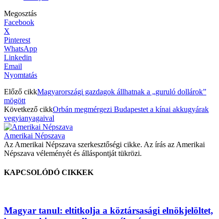
Megosztás
Facebook
X
Pinterest
WhatsApp
Linkedin
Email
Nyomtatás
Előző cikk
Magyarországi gazdagok állhatnak a „guruló dollárok”
mögött
Következő cikk
Orbán megmérgezi Budapestet a kínai akkugyárak
vegyianyagaival
Amerikai Népszava
Az Amerikai Népszava szerkesztőségi cikke. Az írás az Amerikai
Népszava véleményét és álláspontját tükrözi.
KAPCSOLÓDÓ CIKKEK
Magyar tanul: eltitkolja a köztársasági elnökjelöltet,