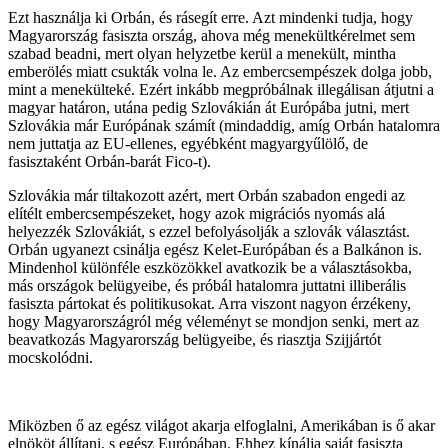
Ezt használja ki Orbán, és rásegít erre. Azt mindenki tudja, hogy
Magyarország fasiszta ország, ahova még menekültkérelmet sem
szabad beadni, mert olyan helyzetbe kerül a menekült, mintha
emberölés miatt csukták volna le. Az embercsempészek dolga jobb,
mint a menekülteké. Ezért inkább megpróbálnak illegálisan átjutni a
magyar határon, utána pedig Szlovákián át Európába jutni, mert
Szlovákia már Európának számít (mindaddig, amíg Orbán hatalomra
nem juttatja az EU-ellenes, egyébként magyargyűlölő, de
fasisztaként Orbán-barát Fico-t).
Szlovákia már tiltakozott azért, mert Orbán szabadon engedi az
elítélt embercsempészeket, hogy azok migrációs nyomás alá
helyezzék Szlovákiát, s ezzel befolyásolják a szlovák választást.
Orbán ugyanezt csinálja egész Kelet-Európában és a Balkánon is.
Mindenhol különféle eszközökkel avatkozik be a választásokba,
más országok belügyeibe, és próbál hatalomra juttatni illiberális
fasiszta pártokat és politikusokat. Arra viszont nagyon érzékeny,
hogy Magyarországról még véleményt se mondjon senki, mert az
beavatkozás Magyarország belügyeibe, és riasztja Szijjártót
mocskolódni.
Miközben ő az egész világot akarja elfoglalni, Amerikában is ő akar
elnököt állítani, s egész Európában. Ehhez kínálja saját fasiszta