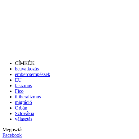
CÍMKÉK
beavatkozás
embercsempészek
EU
fasizmus
Fico
illiberalizmus
migráció
Orbán
Szlovákia
választás
Megosztás
Facebook