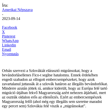
Írta:
Amerikai Népszava
-
2023-09-14
Facebook
X
Pinterest
WhatsApp
Linkedin
Email
Nyomtatás
Orbán szervezi a Szlovákiát elárasztó migránsokat, hogy a
bevándorlásellenes Fico-t segítse hatalomra. Ennek érdekében
engedi szabadon az elfogott embercsempészeket, hogy azok
zavartalanul juttassák át a szlovák határon az illegális bevándorlókat.
Minderre azután jöttek rá, amikor kiderült, hogy az Európa felé tartó
migráció útjában fekvő Magyarország azért nehezen átjárható, mert
az osztrák oldalon erős az ellenőrzés. Ezért az embercsempészek
Magyarország felől (ahol még egy illegális sem szeretne maradni
egy percet sem) Szlovákia felé viszik a „migránsokat”.