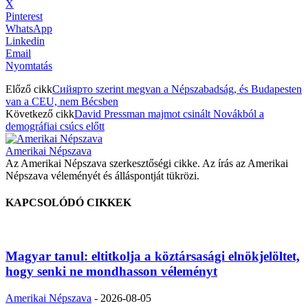
X
Pinterest
WhatsApp
Linkedin
Email
Nyomtatás
Előző cikk
Сийярто szerint megvan a Népszabadság, és Budapesten
van a CEU, nem Bécsben
Következő cikk
David Pressman majmot csinált Novákból a
demográfiai csúcs előtt
Amerikai Népszava
Az Amerikai Népszava szerkesztőségi cikke. Az írás az Amerikai
Népszava véleményét és álláspontját tükrözi.
KAPCSOLÓDÓ CIKKEK
Magyar tanul: eltitkolja a köztársasági elnökjelöltet,
hogy senki ne mondhasson véleményt
Amerikai Népszava
-
2026-08-05