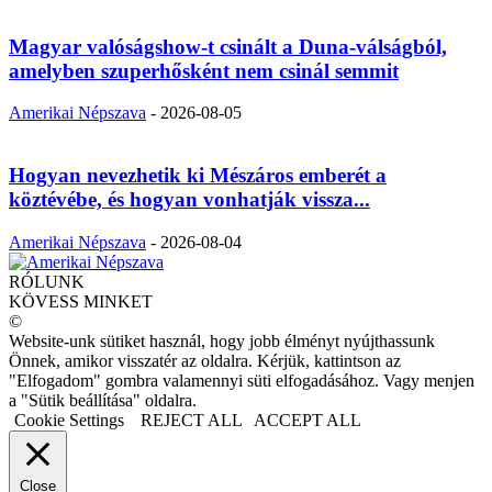
Magyar valóságshow-t csinált a Duna-válságból,
amelyben szuperhősként nem csinál semmit
Amerikai Népszava
-
2026-08-05
Hogyan nevezhetik ki Mészáros emberét a
köztévébe, és hogyan vonhatják vissza...
Amerikai Népszava
-
2026-08-04
RÓLUNK
KÖVESS MINKET
©
Website-unk sütiket használ, hogy jobb élményt nyújthassunk
Önnek, amikor visszatér az oldalra. Kérjük, kattintson az
"Elfogadom" gombra valamennyi süti elfogadásához. Vagy menjen
a "Sütik beállítása" oldalra.
Cookie Settings
REJECT ALL
ACCEPT ALL
Close