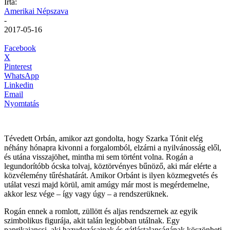
Írta:
Amerikai Népszava
-
2017-05-16
Facebook
X
Pinterest
WhatsApp
Linkedin
Email
Nyomtatás
Tévedett Orbán, amikor azt gondolta, hogy Szarka Tónit elég
néhány hónapra kivonni a forgalomból, elzárni a nyilvánosság elől,
és utána visszajöhet, mintha mi sem történt volna. Rogán a
legundorítóbb ócska tolvaj, köztörvényes bűnöző, aki már elérte a
közvélemény tűréshatárát. Amikor Orbánt is ilyen közmegvetés és
utálat veszi majd körül, amit amúgy már most is megérdemelne,
akkor lesz vége – így vagy úgy – a rendszerüknek.
Rogán ennek a romlott, züllött és aljas rendszernek az egyik
szimbolikus figurája, akit talán legjobban utálnak. Egy
paprikajancsi, aki hazudozásainak és gátlástalanságának köszönheti