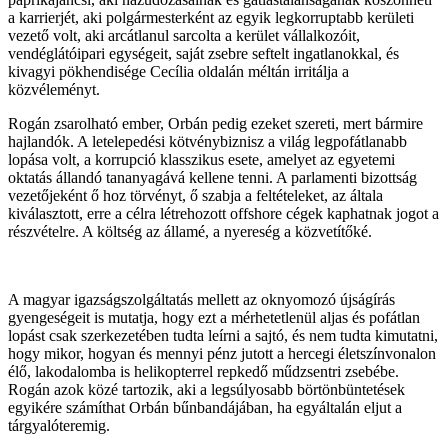
a karrierjét, aki polgármesterként az egyik legkorruptabb kerületi
vezető volt, aki arcátlanul sarcolta a kerület vállalkozóit,
vendéglátóipari egységeit, saját zsebre seftelt ingatlanokkal, és
kivagyi pökhendisége Cecília oldalán méltán irritálja a
közvéleményt.
Rogán zsarolható ember, Orbán pedig ezeket szereti, mert bármire
hajlandók. A letelepedési kötvénybiznisz a világ legpofátlanabb
lopása volt, a korrupció klasszikus esete, amelyet az egyetemi
oktatás állandó tananyagává kellene tenni. A parlamenti bizottság
vezetőjeként ő hoz törvényt, ő szabja a feltételeket, az általa
kiválasztott, erre a célra létrehozott offshore cégek kaphatnak jogot a
részvételre. A költség az államé, a nyereség a közvetítőké.
A magyar igazságszolgáltatás mellett az oknyomozó újságírás
gyengeségeit is mutatja, hogy ezt a mérhetetlenül aljas és pofátlan
lopást csak szerkezetében tudta leírni a sajtó, és nem tudta kimutatni,
hogy mikor, hogyan és mennyi pénz jutott a hercegi életszínvonalon
élő, lakodalomba is helikopterrel repkedő műdzsentri zsebébe.
Rogán azok közé tartozik, aki a legsúlyosabb börtönbüntetések
egyikére számíthat Orbán bűnbandájában, ha egyáltalán eljut a
tárgyalóteremig.