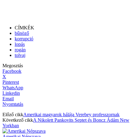
CÍMKÉK
bűnöző
korrupció
lopás
rogán
tolvaj
Megosztás
Facebook
X
Pinterest
WhatsApp
Linkedin
Email
Nyomtatás
Előző cikk
Amerikai magyarok hálája Verebey professzornak
Következő cikk
A Nikolett Pankovits Septet és Boncz Ádám New
Yorkban
Amerikai Népszava