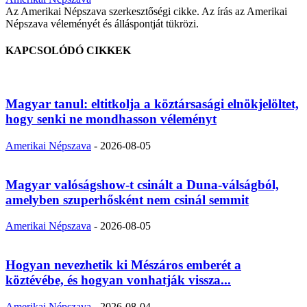
Az Amerikai Népszava szerkesztőségi cikke. Az írás az Amerikai
Népszava véleményét és álláspontját tükrözi.
KAPCSOLÓDÓ CIKKEK
Magyar tanul: eltitkolja a köztársasági elnökjelöltet,
hogy senki ne mondhasson véleményt
Amerikai Népszava
-
2026-08-05
Magyar valóságshow-t csinált a Duna-válságból,
amelyben szuperhősként nem csinál semmit
Amerikai Népszava
-
2026-08-05
Hogyan nevezhetik ki Mészáros emberét a
köztévébe, és hogyan vonhatják vissza...
Amerikai Népszava
-
2026-08-04