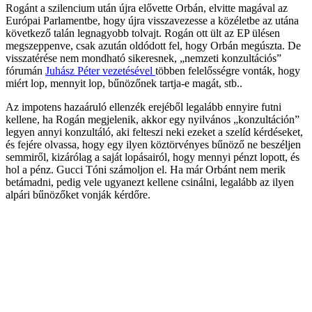
Rogánt a szilencium után újra elővette Orbán, elvitte magával az
Európai Parlamentbe, hogy újra visszavezesse a közéletbe az utána
következő talán legnagyobb tolvajt. Rogán ott ült az EP ülésen
megszeppenve, csak azután oldódott fel, hogy Orbán megúszta. De
visszatérése nem mondható sikeresnek, „nemzeti konzultációs”
fórumán
Juhász Péter vezetésével
többen felelősségre vonták, hogy
miért lop, mennyit lop, bűnözőnek tartja-e magát, stb..
Az impotens hazaáruló ellenzék erejéből legalább ennyire futni
kellene, ha Rogán megjelenik, akkor egy nyilvános „konzultáción”
legyen annyi konzultáló, aki felteszi neki ezeket a szelíd kérdéseket,
és fejére olvassa, hogy egy ilyen köztörvényes bűnöző ne beszéljen
semmiről, kizárólag a saját lopásairól, hogy mennyi pénzt lopott, és
hol a pénz. Gucci Tóni számoljon el. Ha már Orbánt nem merik
betámadni, pedig vele ugyanezt kellene csinálni, legalább az ilyen
alpári bűnözőket vonják kérdőre.