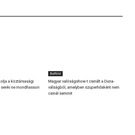
Belföld
tkolja a köztársasági
Magyar valóságshow-t csinált a Duna-
gy senki ne mondhasson
válságból, amelyben szuperhősként nem
csinál semmit