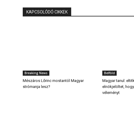
KAPCSOLÓDÓ CIKKEK
Breaking News
Belföld
Mészáros Lőrinc mostantól Magyar
Magyar tanul: elti
strómanja lesz?
elnökjelöltet, ho
véleményt