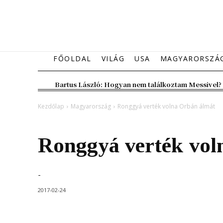
FŐOLDAL
VILÁG
USA
MAGYARORSZÁ
Bartus László: Hogyan nem találkoztam Messivel?
Kezdőlap
Magyarország
Ronggyá verték volna Orbán álmát
Magyarország
Ronggyá verték vol
-
2017-02-24