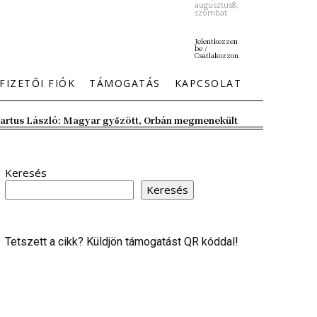
augusztus8,
szombat
Jelentkezzen
be /
Csatlakozzon
FIZETŐI FIÓK
TÁMOGATÁS
KAPCSOLAT
artus László: Magyar győzött, Orbán megmenekült
Keresés
Keresés
Tetszett a cikk? Küldjön támogatást QR kóddal!