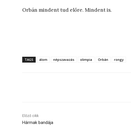
Orbán mindent tud előre. Mindent is.
TAGS
álom
népszavazás
olimpia
Orbán
rongy
Megosztás
Előző cikk
Hármak bandája