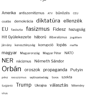
Amerika
bűnözés
antiszemitizmus
ATV
CEU
diktatúra
ellenzék
demokrácia
csalás
fasizmus
EU
Fidesz
hazugság
fasiszta
Hit Gyülekezete
háború
illiberalizmus
jogállam
lopás
korrupció
járvány
kereszténység
maffia
magyar
NATO
Magyarország
Magyar Péter
NER
Németh Sándor
nácizmus
Orbán
propaganda
oroszok
Putyin
szekta
pénz
rasszizmus
sajtószabadság
Soros
Trump
választás
Ukrajna
Szijjártó
Vélemény
vírus