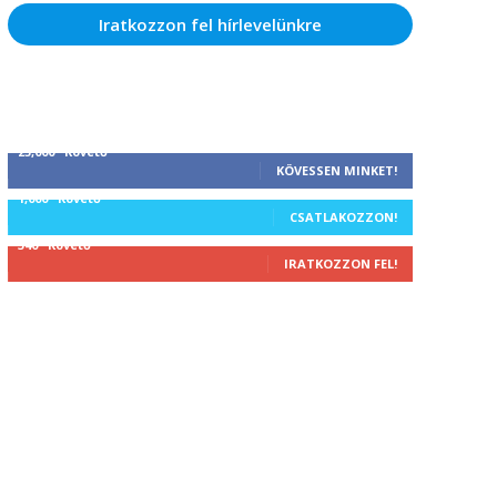
Iratkozzon fel hírlevelünkre
25,000
Követő
KÖVESSEN MINKET!
1,000
Követő
CSATLAKOZZON!
340
Követő
IRATKOZZON FEL!