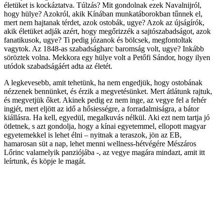
életüket is kockáztatva. Túlzás? Mit gondolnak ezek Navalnijról,
hogy hülye? Azokról, akik Kínában munkatáborokban tűnnek el,
mert nem hajtanak térdet, azok ostobák, ugye? Azok az újságírók,
akik életüket adják azért, hogy megőrizzék a sajtószabadságot, azok
fanatikusok, ugye? Ti pedig józanok és bölcsek, megfontoltak
vagytok. Az 1848-as szabadságharc baromság volt, ugye? Inkább
söröztek volna. Mekkora egy hülye volt a Petőfi Sándor, hogy ilyen
utódok szabadságáért adta az életét.
A legkevesebb, amit tehetünk, ha nem engedjük, hogy ostobának
nézzenek bennünket, és érzik a megvetésünket. Mert átlátunk rajtuk,
és megvetjük őket. Akinek pedig ez nem inge, az vegye fel a fehér
ingjét, mert eljött az idő a hősiességre, a forradalmiságra, a bátor
kiállásra. Ha kell, egyedül, megalkuvás nélkül. Aki ezt nem tartja jó
ötletnek, s azt gondolja, hogy a kínai egyetemmel, ellopott magyar
egyetemekkel is lehet élni – nyitnak a teraszok, jön az EB,
hamarosan süt a nap, lehet menni wellness-hétvégére Mészáros
Lőrinc valamelyik panziójába -, az vegye magára mindazt, amit itt
leírtunk, és köpje le magát.