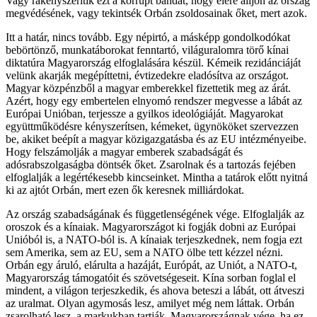
Vagy rákényszerítik ezt a korrupt bandát, hogy élére álljon az ország
megvédésének, vagy tekintsék Orbán zsoldosainak őket, mert azok.
Itt a határ, nincs tovább. Egy népirtó, a másképp gondolkodókat
bebörtönző, munkatáborokat fenntartó, világuralomra törő kínai
diktatúra Magyarország elfoglalására készül. Kémeik rezidánciáját
velünk akarják megépíttetni, évtizedekre eladósítva az országot.
Magyar közpénzből a magyar emberekkel fizettetik meg az árát.
Azért, hogy egy embertelen elnyomó rendszer megvesse a lábát az
Európai Unióban, terjessze a gyilkos ideológiáját. Magyarokat
együttműködésre kényszerítsen, kémeket, ügynököket szervezzen
be, akiket beépít a magyar közigazgatásba és az EU intézményeibe.
Hogy felszámolják a magyar emberek szabadságát és
adósrabszolgaságba döntsék őket. Zsarolnak és a tartozás fejében
elfoglalják a legértékesebb kincseinket. Mintha a tatárok előtt nyitná
ki az ajtót Orbán, mert ezen ők keresnek milliárdokat.
Az ország szabadságának és függetlenségének vége. Elfoglalják az
oroszok és a kínaiak. Magyarországot ki fogják dobni az Európai
Unióból is, a NATO-ból is. A kínaiak terjeszkednek, nem fogja ezt
sem Amerika, sem az EU, sem a NATO ölbe tett kézzel nézni.
Orbán egy áruló, elárulta a hazáját, Európát, az Uniót, a NATO-t,
Magyarország támogatóit és szövetségeseit. Kína sorban foglal el
mindent, a világon terjeszkedik, és ahova beteszi a lábát, ott átveszi
az uralmat. Olyan agymosás lesz, amilyet még nem láttak. Orbán
zsarolható lesz, a markukban tartják. Magyarországnak vége, ha ez