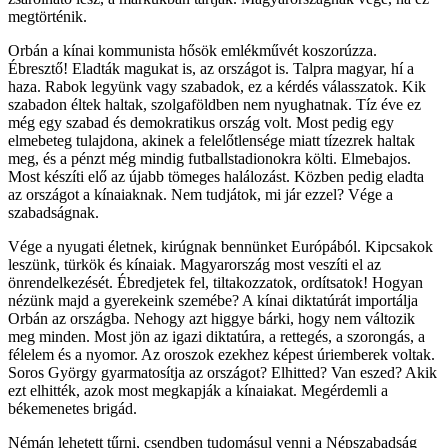
megtörténik.
Orbán a kínai kommunista hősök emlékművét koszorúzza.
Ébresztő! Eladták magukat is, az országot is. Talpra magyar, hí a
haza. Rabok legyünk vagy szabadok, ez a kérdés válasszatok. Kik
szabadon éltek haltak, szolgaföldben nem nyughatnak. Tíz éve ez
még egy szabad és demokratikus ország volt. Most pedig egy
elmebeteg tulajdona, akinek a felelőtlensége miatt tízezrek haltak
meg, és a pénzt még mindig futballstadionokra költi. Elmebajos.
Most készíti elő az újabb tömeges halálozást. Közben pedig eladta
az országot a kínaiaknak. Nem tudjátok, mi jár ezzel? Vége a
szabadságnak.
Vége a nyugati életnek, kirúgnak bennünket Európából. Kipcsakok
leszünk, türkök és kínaiak. Magyarország most veszíti el az
önrendelkezését. Ébredjetek fel, tiltakozzatok, ordítsatok! Hogyan
nézünk majd a gyerekeink szemébe? A kínai diktatúrát importálja
Orbán az országba. Nehogy azt higgye bárki, hogy nem változik
meg minden. Most jön az igazi diktatúra, a rettegés, a szorongás, a
félelem és a nyomor. Az oroszok ezekhez képest úriemberek voltak.
Soros György gyarmatosítja az országot? Elhitted? Van eszed? Akik
ezt elhitték, azok most megkapják a kínaiakat. Megérdemli a
békemenetes brigád.
Némán lehetett tűrni, csendben tudomásul venni a Népszabadság