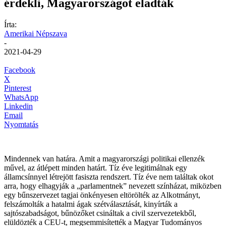
érdekli, Magyarországot eladták
Írta:
Amerikai Népszava
-
2021-04-29
Facebook
X
Pinterest
WhatsApp
Linkedin
Email
Nyomtatás
Mindennek van határa. Amit a magyarországi politikai ellenzék
művel, az átlépett minden határt. Tíz éve legitimálnak egy
államcsínnyel létrejött fasiszta rendszert. Tíz éve nem találtak okot
arra, hogy elhagyják a „parlamentnek” nevezett színházat, miközben
egy bűnszervezet tagjai önkényesen eltörölték az Alkotmányt,
felszámolták a hatalmi ágak szétválasztását, kinyírták a
sajtószabadságot, bűnözőket csináltak a civil szervezetekből,
elüldözték a CEU-t, megsemmisítették a Magyar Tudományos