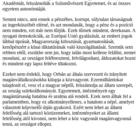
Akadémiát, felszámolták a Színművészeti Egyetemet, és az összes
egyetem autonómiáját.
Semmi nincs, ami ennek a pénzéhes, korrupt, súlytalan társaságnak
az ingerküszöbét elérné, és azt mondanák, hogy a pénz és a pozíció
nem minden, ezt már nem tűrjük. Ezek tűrnek mindent, derekasan. A
nyugati demokráciák, az Európai Unió gyalázását, az emberi jogok
lábbal tiprását, Magyarország kifosztását, gyarmatosítását,
kenőpénzért a kínai diktatúrának való kiszolgáltatását. Szemük sem
rebben ettől, eszükbe sem jut, hogy talán most kellene felállni, nemet
mondani, az országot felébreszteni, felvilágosítani, áldozatokat hozni
és mindent egy lapra feltéve tiltakozni.
Ezeket nem érdekli, hogy Orbán az általa szervezett és irányított
magánvállalkozásokba kilopja a közvagyont. Ezermilliárdokat
tulajdonít el, vesz el a magyar néptől, felszámolja az állam szerepét,
az ország szürkeállományát. Egyetemeit, intézményeit egy
magántársaság hatalma és uralma alá rendeli. Ezek nem álltak fel a
parlamentben, hogy ez alkotmányellenes, a hatalom a népé, amelyet
választott képviselői útján gyakorol. Ezért nem lehet az állami
felelősség alá tartozó közüzemeket, intézményeket az állami
felelősség alól kivonni, nem lehet a köz vagyonát magánvagyonná
tenni, az országot ellopni.