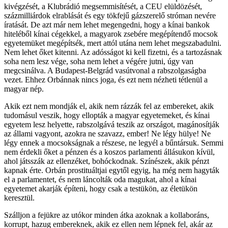
kivégzését, a Klubrádió megsemmisítését, a CEU elüldözését,
százmilliárdok elrablását és egy tökfejű gázszerelő stróman nevére
íratását. De azt már nem lehet megengedni, hogy a kínai bankok
hiteléből kínai cégekkel, a magyarok zsebére megépítendő mocsok
egyetemüket megépítsék, mert attól utána nem lehet megszabadulni.
Nem lehet őket kitenni. Az adósságot ki kell fizetni, és a tartozásnak
soha nem lesz vége, soha nem lehet a végére jutni, úgy van
megcsinálva. A Budapest-Belgrád vasútvonal a rabszolgaságba
vezet. Ehhez Orbánnak nincs joga, és ezt nem nézheti tétlenül a
magyar nép.
Akik ezt nem mondják el, akik nem rázzák fel az embereket, akik
tudomásul veszik, hogy ellopták a magyar egyetemeket, és kínai
egyetem lesz helyette, rabszolgává teszik az országot, magánosítják
az állami vagyont, azokra ne szavazz, ember! Ne légy hülye! Ne
légy ennek a mocsokságnak a részese, ne legyél a bűntársuk. Semmi
nem érdekli őket a pénzen és a koszos parlamenti állásukon kívül,
ahol játsszák az ellenzéket, bohóckodnak. Színészek, akik pénzt
kapnak érte. Orbán prostituáltjai egytől egyig, ha még nem hagyták
el a parlamentet, és nem láncolták oda magukat, ahol a kínai
egyetemet akarják építeni, hogy csak a testükön, az életükön
keresztül.
Szálljon a fejükre az utókor minden átka azoknak a kollaboráns,
korrupt, hazug embereknek, akik ez ellen nem lépnek fel, akár az