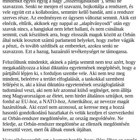
mindenkit egytől egyig a nagy „összefogásukban”), senki ne
szavazzon. Senki ne menjen el szavazni, bojkottálja a rendszert, és
vele együtt ezt a kollaboráns, semmire kellő bandát, ami a rendszer
szerves része. Az eredményen ez úgysem változtat semmit. Akik ezt
elnézik, eltűrik, akiknek egy nappal az „alapítványosdi” után egy
szavuk nincs, a hangjukat nem lehet hallani, és nem csinálnak
semmit, csak készülnek arra, hogy elosszák maguk között az Orbán
által nekik leosztott számú parlamenti helyeket, hogy zsebre vágják
a pénzt,. és tovább szédítsék az embereket, azokra senki ne
szavazzon. Ezt a hazug, hazaáruló tevékenységet ne támogassa.
Felszólítunk mindenkit, akinek a pártja semmit nem tesz azért, hogy
megakadályozza a kínai diktatúra egyetemének megépítését, hogy a
pártjából lépjen ki, s forduljon szembe vele. Aki nem tesz meg
mindent, beleértve a terület elfoglalását, a tankokkal szembeni
fellépést is, aki a kínai diktatúra egyetemének országfoglalását
tudomásul veszi, aki nem kér azonnal külső segítséget, nem állítja
meg Magyarországon az életet, nem hirdet általános sztrájkot, nem
fordul az EU-hoz, a NATO-hoz, Amerikához, az nevezze magát
hazárulónak. Aki ezzel nem azonosul, az keresse meg a hozzá
hasonló gondolkodású hazafiakat és velük kezdjen el szervezkedni
az Orbán-rendszer megdöntésére, az ország megvédésére. Ne
feledje, az Orbán-rendszer megdöntése az ellenzék megdöntésén
keresztül vezet, mert ők állnak ennek útjában.