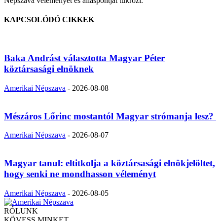
Népszava véleményét és álláspontját tükrözi.
KAPCSOLÓDÓ CIKKEK
Baka Andrást választotta Magyar Péter
köztársasági elnöknek
Amerikai Népszava
-
2026-08-08
Mészáros Lőrinc mostantól Magyar strómanja lesz?
Amerikai Népszava
-
2026-08-07
Magyar tanul: eltitkolja a köztársasági elnökjelöltet,
hogy senki ne mondhasson véleményt
Amerikai Népszava
-
2026-08-05
RÓLUNK
KÖVESS MINKET