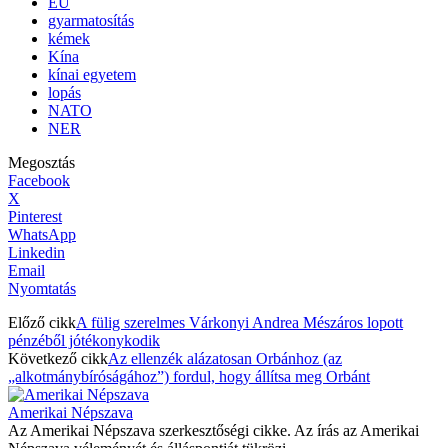
EU
gyarmatosítás
kémek
Kína
kínai egyetem
lopás
NATO
NER
Megosztás
Facebook
X
Pinterest
WhatsApp
Linkedin
Email
Nyomtatás
Előző cikk
A fülig szerelmes Várkonyi Andrea Mészáros lopott
pénzéből jótékonykodik
Következő cikk
Az ellenzék alázatosan Orbánhoz (az
„alkotmánybíróságához”) fordul, hogy állítsa meg Orbánt
Amerikai Népszava
Az Amerikai Népszava szerkesztőségi cikke. Az írás az Amerikai