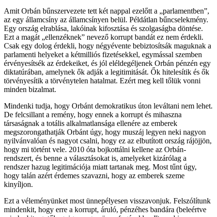
Amit Orbán bűnszervezete tett két nappal ezelőtt a „parlamentben”,
az egy államcsíny az államcsínyen belül. Példátlan bűncselekmény.
Egy ország elrablása, lakóinak kifosztása és szolgaságba döntése.
Ezt a magát „ellenzéknek” nevező korrupt bandát ez nem érdekli.
Csak egy dolog érdekli, hogy négyévente bebiztosítsák maguknak a
parlamenti helyeket a kétmilliós fizetésekkel, egymással szemben
érvényesítsék az érdekeiket, és jól eléldegéljenek Orbán pénzén egy
diktatúrában, amelynek ők adják a legitimitását. Ők hitelesítik és ők
törvényesítik a törvénytelen hatalmat. Ezért meg kell tőlük vonni
minden bizalmat.
Mindenki tudja, hogy Orbánt demokratikus úton leváltani nem lehet.
De felcsillant a remény, hogy ennek a korrupt és mihaszna
társaságnak a totális alkalmatlansága ellenére az emberek
megszorongathatják Orbánt úgy, hogy muszáj legyen neki nagyon
nyilvánvalóan és nagyot csalni, hogy ez az elbutított ország rájöjjön,
hogy mi történt vele. 2010 óta bojkottálni kellene az Orbán-
rendszert, és benne a választásokat is, amelyeket kizárólag a
rendszer hazug legitimációja miatt tartanak meg. Most tűnt úgy,
hogy talán azért érdemes szavazni, hogy az emberek szeme
kinyíljon.
Ezt a véleményünket most ünnepélyesen visszavonjuk. Felszólítunk
mindenkit, hogy erre a korrupt, áruló, pénzéhes bandára (beleértve