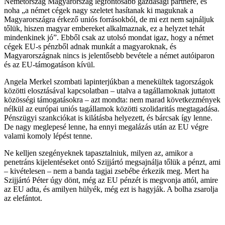
Németország Magyarország legfontosabb gazdasági partnere, és
noha „a német cégek nagy szeletet hasítanak ki maguknak a
Magyarországra érkező uniós forrásokból, de mi ezt nem sajnáljuk
tőlük, hiszen magyar embereket alkalmaznak, ez a helyzet tehát
mindenkinek jó”. Ebből csak az utolsó mondat igaz, hogy a német
cégek EU-s pénzből adnak munkát a magyaroknak, és
Magyarországnak nincs is jelentősebb bevétele a német autóiparon
és az EU-támogatáson kívül.
Angela Merkel szombati lapinterjúkban a menekültek tagországok
közötti elosztásával kapcsolatban – utalva a tagállamoknak juttatott
közösségi támogatásokra – azt mondta: nem marad következmények
nélkül az európai uniós tagállamok közötti szolidaritás megtagadása.
Pénszügyi szankciókat is kilátásba helyezett, és bárcsak így lenne.
De nagy meglepesé lenne, ha ennyi megalázás után az EU végre
valami komoly lépést tenne.
Ne kelljen szegényeknek tapasztalniuk, milyen az, amikor a
penetráns kijelentéseket ontó Szijjártó megsajnálja tőlük a pénzt, ami
– kivételesen – nem a banda tagjai zsebébe érkezik meg. Mert ha
Szijjártó Péter úgy dönt, még az EU pénzét is megvonja attól, amire
az EU adta, és amilyen hülyék, még ezt is hagyják. A bolha zsarolja
az elefántot.