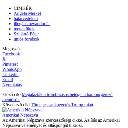
CÍMKÉK
Angela Merkel
határvédelem
illegális bevándorlás
menekültek
Szijjártó Péter
uniós források
Megosztás
Facebook
X
Pinterest
WhatsApp
Linkedin
Email
Nyomtatás
Előző cikk
Megalázták a trombózisos beteget a hamburgerező
mentősök
Következő cikk
Tömeges sapkaégetés Trump miatt
Amerikai Népszava
Az Amerikai Népszava szerkesztőségi cikke. Az írás az Amerikai
Népszava véleményét és álláspontját tükrözi.