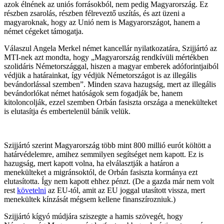
azok élnének az uniós forrásokból, nem pedig Magyarország. Ez
részben zsarolás, részben félreveztő uszítás, és azt üzeni a
magyaroknak, hogy az Unió nem is Magyarországot, hanem a
német cégeket támogatja.
Válaszul Angela Merkel német kancellár nyilatkozatára, Szijjártó az
MTI-nek azt mondta, hogy „Magyarország rendkívüli mértékben
szolidáris Németországgal, hiszen a magyar emberek adóforintjaiból
védjük a határainkat, így védjük Németországot is az illegális
bevándorlással szemben”. Minden szava hazugság, mert az illegális
bevándorlókat német hatóságok sem fogadják be, hanem
kitoloncolják, ezzel szemben Orbán fasiszta országa a menekülteket
is elutasítja és embertelenül bánik velük.
Szijjártó szerint Magyarország több mint 800 millió eurót költött a
határvédelemre, amihez semmilyen segítséget nem kapott. Ez is
hazugság, mert kapott volna, ha elválasztják a határon a
menekülteket a migránsoktól, de Orbán fasiszta kormánya ezt
elutasította. Így nem kapott ehhez pénzt. (De a gazda már nem volt
rest
követelni
az EU-tól, amit az EU joggal utasított vissza, mert
menekültek kínzását mégsem kellene finanszírozniuk.)
Szijjártó kígyó múdjára sziszegte a hamis szövegét, hogy