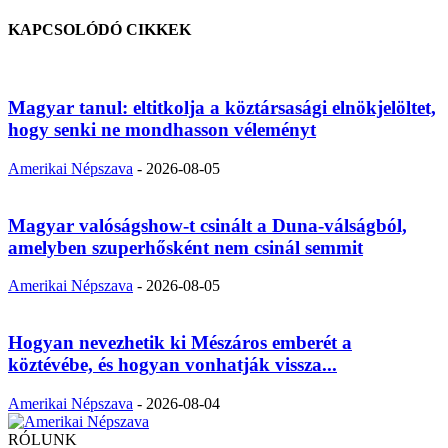
KAPCSOLÓDÓ CIKKEK
Magyar tanul: eltitkolja a köztársasági elnökjelöltet,
hogy senki ne mondhasson véleményt
Amerikai Népszava
-
2026-08-05
Magyar valóságshow-t csinált a Duna-válságból,
amelyben szuperhősként nem csinál semmit
Amerikai Népszava
-
2026-08-05
Hogyan nevezhetik ki Mészáros emberét a
köztévébe, és hogyan vonhatják vissza...
Amerikai Népszava
-
2026-08-04
RÓLUNK