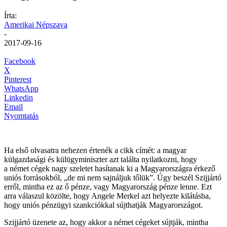
Írta:
Amerikai Népszava
-
2017-09-16
Facebook
X
Pinterest
WhatsApp
Linkedin
Email
Nyomtatás
Ha első olvasatra nehezen értenék a cikk címét: a magyar
külgazdasági és külügyminiszter azt találta nyilatkozni, hogy
a német cégek nagy szeletet hasítanak ki a Magyarországra érkező
uniós forrásokból, „de mi nem sajnáljuk tőlük”. Úgy beszél Szijjártó
erről, mintha ez az ő pénze, vagy Magyarország pénze lenne. Ezt
arra válaszul közölte, hogy Angele Merkel azt helyezte kilátásba,
hogy uniós pénzügyi szankciókkal sújthatják Magyarországot.
Szijjártó üzenete az, hogy akkor a német cégeket sújtják, mintha