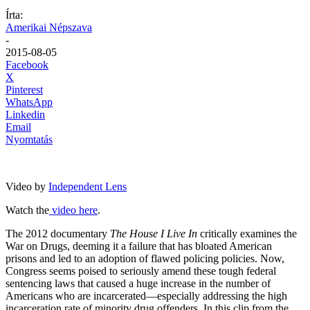
Írta:
Amerikai Népszava
-
2015-08-05
Facebook
X
Pinterest
WhatsApp
Linkedin
Email
Nyomtatás
Video by
Independent Lens
Watch the
video here
.
The 2012 documentary
The House I Live In
critically examines the
War on Drugs, deeming it a failure that has bloated American
prisons and led to an adoption of flawed policing policies. Now,
Congress seems poised to seriously amend these tough federal
sentencing laws that caused a huge increase in the number of
Americans who are incarcerated—especially addressing the high
incarceration rate of minority drug offenders. In this clip from the