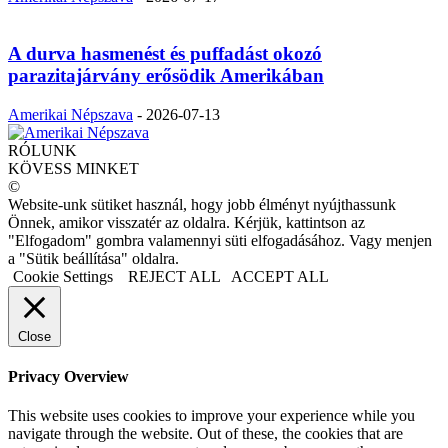
A durva hasmenést és puffadást okozó
parazitajárvány erősödik Amerikában
Amerikai Népszava
-
2026-07-13
RÓLUNK
KÖVESS MINKET
©
Website-unk sütiket használ, hogy jobb élményt nyújthassunk
Önnek, amikor visszatér az oldalra. Kérjük, kattintson az
"Elfogadom" gombra valamennyi süti elfogadásához. Vagy menjen
a "Sütik beállítása" oldalra.
Cookie Settings
REJECT ALL
ACCEPT ALL
Close
Privacy Overview
This website uses cookies to improve your experience while you
navigate through the website. Out of these, the cookies that are