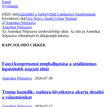
Email
Nyomtatás
Előző cikk
Százmillió a Székelyföldi Labdarúgó Akadémiának
Következő cikk
Vice News: Israeli Urban Warfare
Amerikai Népszava
Az Amerikai Népszava szerkesztőségi cikke. Az írás az Amerikai
Népszava véleményét és álláspontját tükrözi.
KAPCSOLÓDÓ CIKKEK
Fauci kongresszusi meghallgatása a sztálinizmus
legsötétebb napjait idézi
Amerikai Népszava
-
2026-07-30
Trump hazudik: csalásra hivatkozva akarja elcsalni
a választásokat
Amerikai Népszava
-
2026-07-17