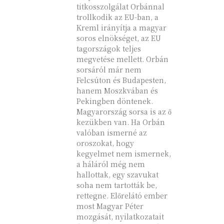
titkosszolgálat Orbánnal
trollkodik az EU-ban, a
Kreml irányítja a magyar
soros elnökséget, az EU
tagországok teljes
megvetése mellett. Orbán
sorsáról már nem
Felcsúton és Budapesten,
hanem Moszkvában és
Pekingben döntenek.
Magyarország sorsa is az ő
kezükben van. Ha Orbán
valóban ismerné az
oroszokat, hogy
kegyelmet nem ismernek,
a háláról még nem
hallottak, egy szavukat
soha nem tartották be,
rettegne. Előrelátó ember
most Magyar Péter
mozgását, nyilatkozatait