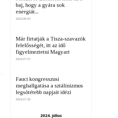
baj, hogy a gyára sok
energiát...
2026-08-03
Már firtatják a Tisza-szavazók
felelősségét, itt az idő
figyelmeztetni Magyart
2026-07-31
Fauci kongresszusi
meghallgatása a sztálinizmus
legsötétebb napjait idézi
2026-07-30
2024. július