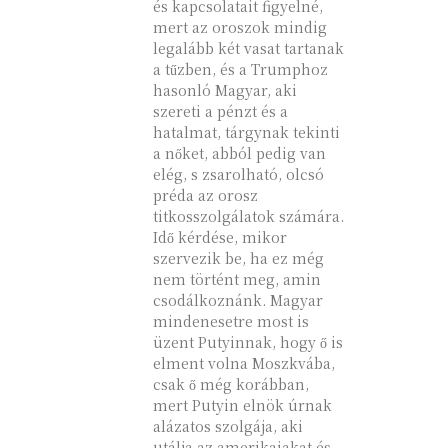
és kapcsolatait figyelné,
mert az oroszok mindig
legalább két vasat tartanak
a tűzben, és a Trumphoz
hasonló Magyar, aki
szereti a pénzt és a
hatalmat, tárgynak tekinti
a nőket, abból pedig van
elég, s zsarolható, olcsó
préda az orosz
titkosszolgálatok számára.
Idő kérdése, mikor
szervezik be, ha ez még
nem történt meg, amin
csodálkoznánk. Magyar
mindenesetre most is
üzent Putyinnak, hogy ő is
elment volna Moszkvába,
csak ő még korábban,
mert Putyin elnök úrnak
alázatos szolgája, aki
utálja az amerikaiakat és