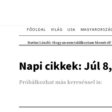
FŐOLDAL
VILÁG
USA
MAGYARORSZÁ
Bartus László: Hogyan nem találkoztam Messivel?
Napi cikkek: Júl 8
Próbálkozhat más kereséssel is: