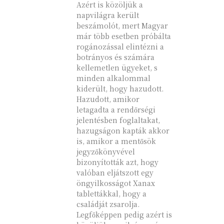
Azért is közöljük a
napvilágra került
beszámolót, mert Magyar
már több esetben próbálta
rogánozással elintézni a
botrányos és számára
kellemetlen ügyeket, s
minden alkalommal
kiderült, hogy hazudott.
Hazudott, amikor
letagadta a rendőrségi
jelentésben foglaltakat,
hazugságon kapták akkor
is, amikor a mentősök
jegyzőkönyvével
bizonyították azt, hogy
valóban eljátszott egy
öngyilkosságot Xanax
tablettákkal, hogy a
családját zsarolja.
Legfőképpen pedig azért is