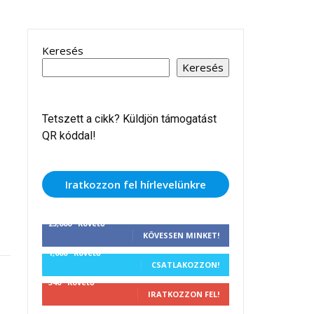
Keresés
Keresés
Tetszett a cikk? Küldjön támogatást
QR kóddal!
Iratkozzon fel hírlevelünkre
25,000
Követő
KÖVESSEN MINKET!
1,000
Követő
CSATLAKOZZON!
340
Követő
IRATKOZZON FEL!