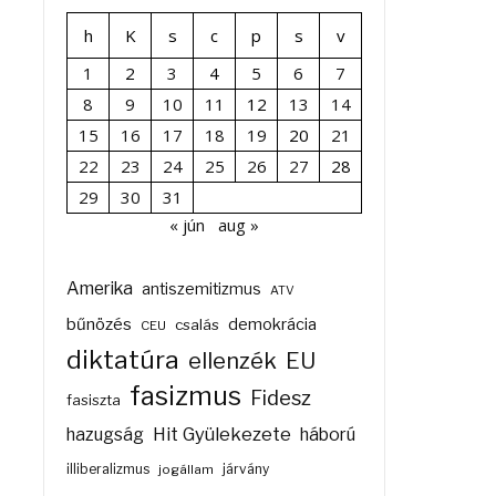
h
K
s
c
p
s
v
1
2
3
4
5
6
7
8
9
10
11
12
13
14
15
16
17
18
19
20
21
22
23
24
25
26
27
28
29
30
31
« jún
aug »
Amerika
antiszemitizmus
ATV
bűnözés
demokrácia
csalás
CEU
diktatúra
ellenzék
EU
fasizmus
Fidesz
fasiszta
Hit Gyülekezete
hazugság
háború
illiberalizmus
járvány
jogállam