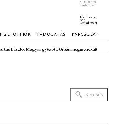
augusztus6,
csütörtök
Jelentkezzen
be /
Csatlakozzon
FIZETŐI FIÓK
TÁMOGATÁS
KAPCSOLAT
artus László: Magyar győzött, Orbán megmenekült
Keresés