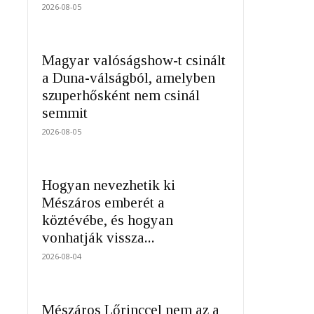
2026-08-05
Magyar valóságshow-t csinált
a Duna-válságból, amelyben
szuperhősként nem csinál
semmit
2026-08-05
Hogyan nevezhetik ki
Mészáros emberét a
köztévébe, és hogyan
vonhatják vissza...
2026-08-04
Mészáros Lőrinccel nem az a