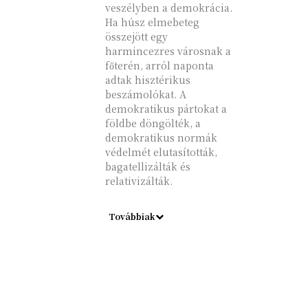
veszélyben a demokrácia.
Ha húsz elmebeteg
összejött egy
harmincezres városnak a
főterén, arról naponta
adtak hisztérikus
beszámolókat. A
demokratikus pártokat a
földbe döngölték, a
demokratikus normák
védelmét elutasították,
bagatellizálták és
relativizálták.
Továbbiak