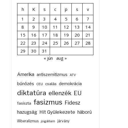
h
K
s
c
p
s
v
1
2
3
4
5
6
7
8
9
10
11
12
13
14
15
16
17
18
19
20
21
22
23
24
25
26
27
28
29
30
31
« jún
aug »
Amerika
antiszemitizmus
ATV
bűnözés
demokrácia
csalás
CEU
diktatúra
ellenzék
EU
fasizmus
Fidesz
fasiszta
Hit Gyülekezete
hazugság
háború
illiberalizmus
járvány
jogállam