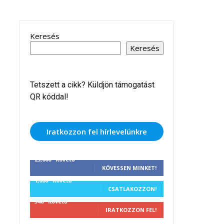
Keresés
Keresés
Tetszett a cikk? Küldjön támogatást
QR kóddal!
Iratkozzon fel hírlevelünkre
25,000
Követő
KÖVESSEN MINKET!
1,000
Követő
CSATLAKOZZON!
340
Követő
IRATKOZZON FEL!