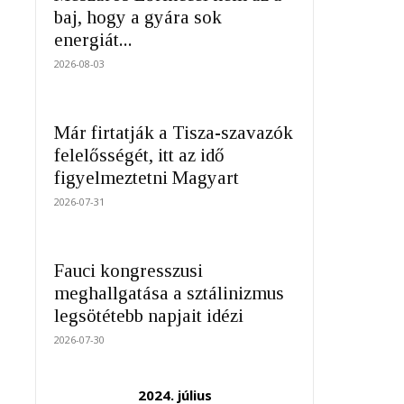
baj, hogy a gyára sok
energiát...
2026-08-03
Már firtatják a Tisza-szavazók
felelősségét, itt az idő
figyelmeztetni Magyart
2026-07-31
Fauci kongresszusi
meghallgatása a sztálinizmus
legsötétebb napjait idézi
2026-07-30
2024. július