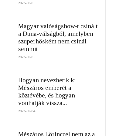
2026-08-05
Magyar valóságshow-t csinált
a Duna-válságból, amelyben
szuperhősként nem csinál
semmit
2026-08-05
Hogyan nevezhetik ki
Mészáros emberét a
köztévébe, és hogyan
vonhatják vissza...
2026-08-04
Mészáros Lőrinccel nem az a