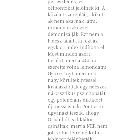
gerjesztenek, és
célpontokat jelölnek ki. A
közélet szereplőit, akiket
ők nem akarnak látni,
minden eszközzel
démonizálják. Ezt nem a
Fidesz találta ki, ezt az
egykori Index indította el.
Most minden azért
történt, mert a 444.hu
szerette volna lemondatni
Gyurcsányt, mert már
nagy körültekintéssel
kiválasztottak egy fideszes
nárcisztikus pszichopatát,
egy potenciális diktátort
új messiásnak. Pontosan
ugyanazt teszik, ahogy
Orbánból is diktátort
csináltak, mert a NER nem
jött volna létre nélkülük.
Magyart felépítették,