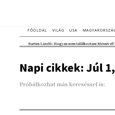
FŐOLDAL
VILÁG
USA
MAGYARORSZÁ
Bartus László: Hogyan nem találkoztam Messivel?
Napi cikkek: Júl 1
Próbálkozhat más kereséssel is: