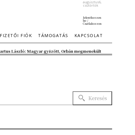
augusztus6,
csütörtök
Jelentkezzen
be /
Csatlakozzon
FIZETŐI FIÓK
TÁMOGATÁS
KAPCSOLAT
artus László: Magyar győzött, Orbán megmenekült
Keresés