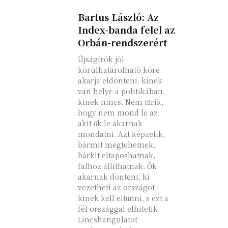
Bartus László: Az
Index-banda felel az
Orbán-rendszerért
Újságírók jól
körülhatárolható köre
akarja eldönteni, kinek
van helye a politikában,
kinek nincs. Nem tűrik,
hogy nem mond le az,
akit ők le akarnak
mondatni. Azt képzelik,
bármit megtehetnek,
bárkit eltaposhatnak,
falhoz állíthatnak. Ők
akarnak dönteni, ki
vezetheti az országot,
kinek kell eltűnni, s ezt a
fél országgal elhitetik.
Lincshangulatot