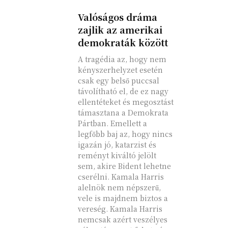
Valóságos dráma
zajlik az amerikai
demokraták között
A tragédia az, hogy nem
kényszerhelyzet esetén
csak egy belső puccsal
távolítható el, de ez nagy
ellentéteket és megosztást
támasztana a Demokrata
Pártban. Emellett a
legfőbb baj az, hogy nincs
igazán jó, katarzist és
reményt kiváltó jelölt
sem, akire Bident lehetne
cserélni. Kamala Harris
alelnök nem népszerű,
vele is majdnem biztos a
vereség. Kamala Harris
nemcsak azért veszélyes