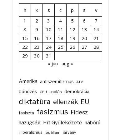
h
K
s
c
p
s
v
1
2
3
4
5
6
7
8
9
10
11
12
13
14
15
16
17
18
19
20
21
22
23
24
25
26
27
28
29
30
31
« jún
aug »
Amerika
antiszemitizmus
ATV
bűnözés
demokrácia
csalás
CEU
diktatúra
ellenzék
EU
fasizmus
Fidesz
fasiszta
Hit Gyülekezete
hazugság
háború
illiberalizmus
járvány
jogállam