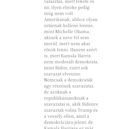
választás, mert fekete és
nő, ilyen elnöke pedig
még nem volt
Amerikának, ahhoz olyan
sztárnak kellene lennie,
mint Michelle Obama,
akinek a neve fel sem
merül, mert nem akar
elnök lenni. Hanem azért
is, mert Kamala Harris
nem moderált demokrata,
mint Biden, ezért sok
szavazat elveszne.
Nemcsak a demokraták
egy részének szavazatai,
de azoknak a
republikánusoknak a
szavazatai is, akik Bidenre
szavaztak volna Trump és
a veszély ellen, amit a
demokráciára jelent, de
Kamala Harrisre ez már