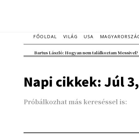
FŐOLDAL
VILÁG
USA
MAGYARORSZÁ
Bartus László: Hogyan nem találkoztam Messivel?
Napi cikkek: Júl 3
Próbálkozhat más kereséssel is: