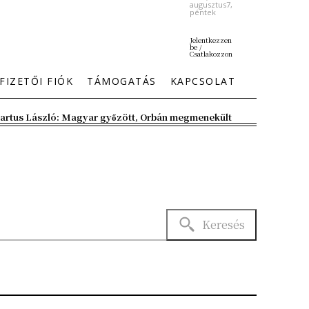
augusztus7,
péntek
Jelentkezzen
be /
Csatlakozzon
FIZETŐI FIÓK
TÁMOGATÁS
KAPCSOLAT
artus László: Magyar győzött, Orbán megmenekült
Keresés