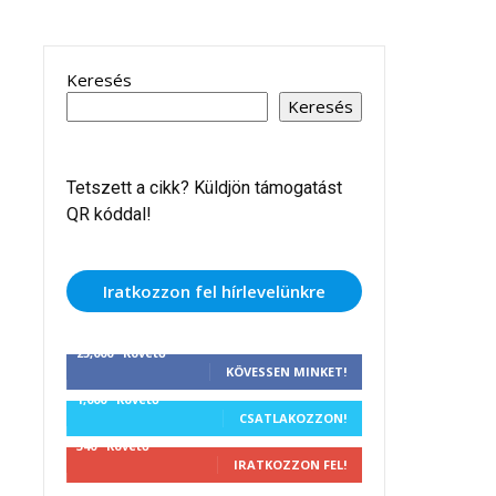
Keresés
Keresés
Tetszett a cikk? Küldjön támogatást
QR kóddal!
Iratkozzon fel hírlevelünkre
25,000
Követő
KÖVESSEN MINKET!
1,000
Követő
CSATLAKOZZON!
340
Követő
IRATKOZZON FEL!