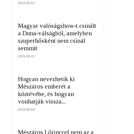
2026-08-05
Magyar valóságshow-t csinált
a Duna-válságból, amelyben
szuperhősként nem csinál
semmit
2026-08-05
Hogyan nevezhetik ki
Mészáros emberét a
köztévébe, és hogyan
vonhatják vissza...
2026-08-04
Mészáros Lőrinccel nem az a