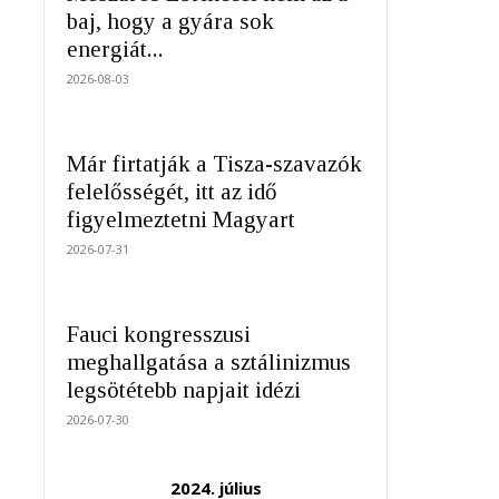
baj, hogy a gyára sok
energiát...
2026-08-03
Már firtatják a Tisza-szavazók
felelősségét, itt az idő
figyelmeztetni Magyart
2026-07-31
Fauci kongresszusi
meghallgatása a sztálinizmus
legsötétebb napjait idézi
2026-07-30
2024. július