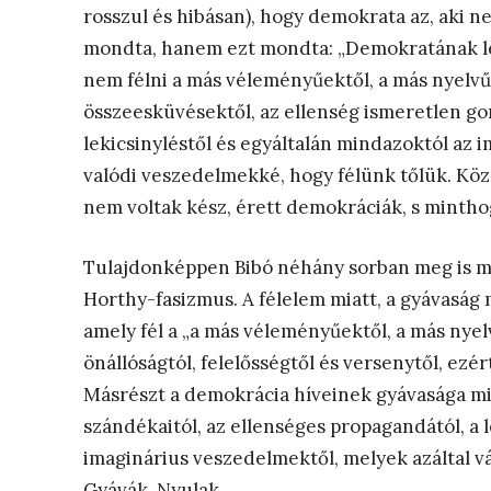
rosszul és hibásan), hogy demokrata az, aki ne
mondta, hanem ezt mondta: „Demokratának len
nem félni a más véleményűektől, a más nyelvűek
összeesküvésektől, az ellenség ismeretlen go
lekicsinyléstől és egyáltalán mindazoktól az 
valódi veszedelmekké, hogy félünk tőlük. Köz
nem voltak kész, érett demokráciák, s minthog
Tulajdonképpen Bibó néhány sorban meg is mo
Horthy-fasizmus. A félelem miatt, a gyávaság 
amely fél a „a más véleményűektől, a más nyel
önállóságtól, felelősségtől és versenytől, ezé
Másrészt a demokrácia híveinek gyávasága mia
szándékaitól, az ellenséges propagandától, a 
imaginárius veszedelmektől, melyek azáltal v
Gyávák. Nyulak.