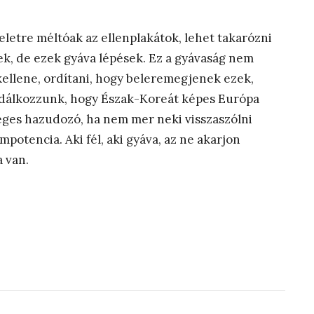
letre méltóak az ellenplakátok, lehet takarózni
ek, de ezek gyáva lépések. Ez a gyávaság nem
kellene, ordítani, hogy beleremegjenek ezek,
dálkozzunk, hogy Észak-Koreát képes Európa
ges hazudozó, ha nem mer neki visszaszólni
impotencia. Aki fél, aki gyáva, az ne akarjon
 van.