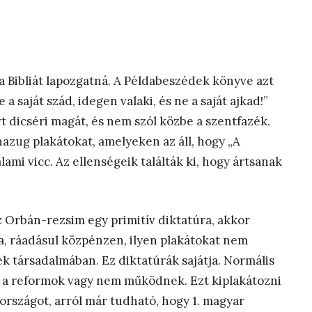
a Bibliát lapozgatná. A Példabeszédek könyve azt
 a saját szád, idegen valaki, és ne a saját ajkad!”
 dicséri magát, és nem szól közbe a szentfazék.
azug plakátokat, amelyeken az áll, hogy „A
ami vicc. Az ellenségeik találták ki, hogy ártsanak
z Orbán-rezsim egy primitív diktatúra, akkor
a, ráadásul közpénzen, ilyen plakátokat nem
k társadalmában. Ez diktatúrák sajátja. Normális
 a reformok vagy nem működnek. Ezt kiplakátozni
z országot, arról már tudható, hogy 1. magyar