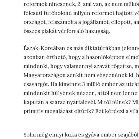
reformok nincsenek, 2. ami van, az nem működi
felcsúti futóbolond milyen reformot hajtott vé
országot, felszámolta a jogállamot, ellopott, 
összes plakát vérforraló hazugság.
Észak-Koreában és más diktatúrákban jelenn
azonban érthető, hogy a hasonlóképpen elme
mindenki, hogy valamennyi szavát rögzítse, me
Magyarországon senkit nem végeznének ki, ha 
csavargót. Ha kimenne 3 millió ember az utcá
mindenkit hülyének nézzen, attól nem lenne
kapufán a száraz nyárfalevél. Mitől félnek? Mi
primitív megalázást eltűrik? Ezt kérdezi a vilá
Soha még ennyi kuka és gyáva ember szájából