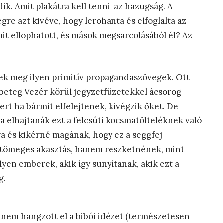
k. Amit plakátra kell tenni, az hazugság. A
gre azt kivéve, hogy lerohanta és elfoglalta az
amit ellophatott, és mások megsarcolásából él? Az
ek meg ilyen primitív propagandaszövegek. Ott
beteg Vezér körül jegyzetfüzetekkel ácsorog
rt ha bármit elfelejtenek, kivégzik őket. De
elhajtanák ezt a felcsúti kocsmatölteléknek való
ra és kikérné magának, hogy ez a seggfej
 tömeges akasztás, hanem reszketnének, mint
lyen emberek, akik így sunyítanak, akik ezt a
g.
 nem hangzott el a bibói idézet (természetesen