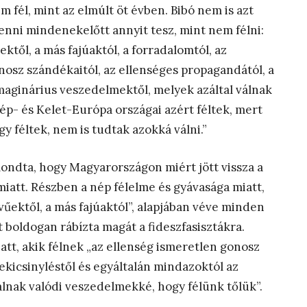
m fél, mint az elmúlt öt évben. Bibó nem is azt
ni mindenekelőtt annyit tesz, mint nem félni:
től, a más fajúaktól, a forradalomtól, az
nosz szándékaitól, az ellenséges propagandától, a
imaginárius veszedelmektől, melyek azáltal válnak
ép- és Kelet-Európa országai azért féltek, mert
y féltek, nem is tudtak azokká válni.”
ndta, hogy Magyarországon miért jött vissza a
miatt. Részben a nép félelme és gyávasága miatt,
vűektől, a más fajúaktól”, alapjában véve minden
rt boldogan rábízta magát a fideszfasisztákra.
tt, akik félnek „az ellenség ismeretlen gonosz
lekicsinyléstől és egyáltalán mindazoktól az
álnak valódi veszedelmekké, hogy félünk tőlük”.