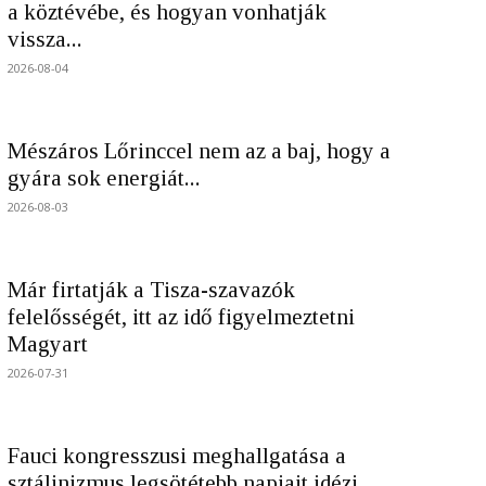
a köztévébe, és hogyan vonhatják
vissza...
2026-08-04
Mészáros Lőrinccel nem az a baj, hogy a
gyára sok energiát...
2026-08-03
Már firtatják a Tisza-szavazók
felelősségét, itt az idő figyelmeztetni
Magyart
2026-07-31
Fauci kongresszusi meghallgatása a
sztálinizmus legsötétebb napjait idézi