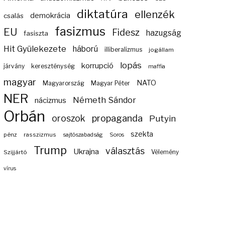
diktatúra
ellenzék
demokrácia
csalás
fasizmus
EU
Fidesz
hazugság
fasiszta
Hit Gyülekezete
háború
illiberalizmus
jogállam
lopás
korrupció
járvány
kereszténység
maffia
magyar
NATO
Magyarország
Magyar Péter
NER
Németh Sándor
nácizmus
Orbán
propaganda
oroszok
Putyin
szekta
pénz
rasszizmus
sajtószabadság
Soros
Trump
választás
Ukrajna
Szijjártó
Vélemény
vírus