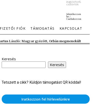
augusztus6,
csütörtök
Jelentkezzen
be /
Csatlakozzon
FIZETŐI FIÓK
TÁMOGATÁS
KAPCSOLAT
artus László: Magyar győzött, Orbán megmenekült
Keresés
Keresés
Tetszett a cikk? Küldjön támogatást QR kóddal!
Iratkozzon fel hírlevelünkre