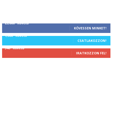
25,000
Követő
KÖVESSEN MINKET!
1,000
Követő
CSATLAKOZZON!
340
Követő
IRATKOZZON FEL!