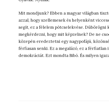
Mit mondjunk? Ebben a magyar világban tiszte
azzal, hogy szellemesek és helyenként vicces
segít, ez a félelem pótcselekvése. Dübörögni 
megkérdezni, hogy mit képzelnek? De ne cso
közepén eredeztetni egy nagypofájú, közönsé
férfiasan senki. Ez a megalázó, ez a férfiatlan 
demokráciát. Ezt mondta Bibó. És milyen igaza