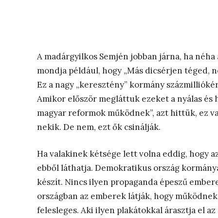
A madárgyilkos Semjén jobban járna, ha néha 
mondja például, hogy „Más
dicsérjen téged, ne
Ez a nagy „keresztény” kormány százmilliókért
Amikor először megláttuk ezeket a nyálas és h
magyar reformok működnek”, azt hittük, ez val
nekik. De nem, ezt ők csinálják.
Ha valakinek kétsége lett volna eddig, hogy a
ebből láthatja. Demokratikus ország kormány
készít. Nincs ilyen propaganda épeszű embere
országban az emberek látják, hogy működnek
felesleges. Aki ilyen plakátokkal árasztja el a