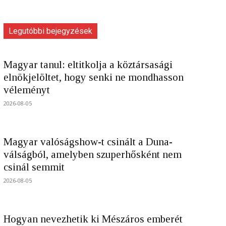
Legutóbbi bejegyzések
Magyar tanul: eltitkolja a köztársasági
elnökjelöltet, hogy senki ne mondhasson
véleményt
2026-08-05
Magyar valóságshow-t csinált a Duna-
válságból, amelyben szuperhősként nem
csinál semmit
2026-08-05
Hogyan nevezhetik ki Mészáros emberét