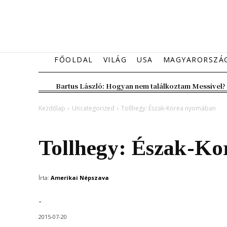
FŐOLDAL
VILÁG
USA
MAGYARORSZÁ
Bartus László: Hogyan nem találkoztam Messivel?
Kezdőlap
Uncategorized
Tollhegy: Észak-Korea nyomában
Uncategorized
Vélemény
Tollhegy: Észak-K
Írta:
Amerikai Népszava
-
2015-07-20