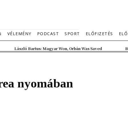
G
VÉLEMÉNY
PODCAST
SPORT
ELŐFIZETÉS
ELŐ
László Bartus: Magyar Won, Orbán Was Saved
B
orea nyomában