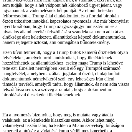
sem tudják, hogy a hét vádpont hét különböző ügyet jelent, vagy
ugyanannak a vádemelésnek hét pontját. Az elmúlt hetekben
felforrósodott a Trump által eltulajdonított és a floridai birtokán
őrzött titkosított iratokkal kapcsolatos nyomozás. Az már bizonyítást
nyert korábban, hogy Trump az igazságügyi minisztérium és a
hivatalos állami levéltár felszólítására szándékosan nem adta át az
elnöksége alatt keletkezett, államtitkokat képező dokumentumokat,
hanem rejtegette aztokat, ami önmagában bűncselekmény.
Ezen kívül felmerült, hogy a Trump-birtok kamerái őrizhettek olyan
felvételeket, amelyek arról tanúskodtak, hogy illetéktelenek
hozzáférhettek az államtitkokhoz, eseleg maga Trump is lehetővé
tette ezt. Emellett nemrégiben került elő egy Trumptól származó
hangfelvétel, amelyben az általa jogtalanul őrzött, eltulajdonított
dokumentumok némelyikéről szól, egy lehetséges Irán elleni
támadás tervéről, amelyről tudta, hogy államtitok, és nem adta vissza
felszólításra sem, s a szöveg arra utalt, hogy a dokumentum
birtoklásával dicsekedett illetékteleneknek.
Ha a nyomozás bizonyítja, hogy meg is mutatta vagy átadta
valakinek, az a kémkedés klasszikus esete. Akkor lehet majd
valamelyest tisztán látni, ha kedden a Miami szövetségi bíróságon
ismerteti a bíróság a vádat és Trump védői megismerhetik a