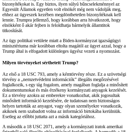
bizonyítékokat is. Egy biztos, ilyen súlyú bűncselekménnyel az
Egyesült Államok egyetlen volt elnökét még nem vádolják meg,
ehhez az ügyeszek kezében megdönthetetlen bizonyítéknak kell
lennie. Trumpra jellemző, hogy korábban arra hivatkozott, hogy
elnökként ő akár fejben is feloldhatja bármelyik államtitok
titkosítását.
Az ügy politikai vetülete miatt a Biden-kormányzat igazságügyi
minisztériuma már korábban eltolta magától az ügyet azzal, hogy a
Trump által is elfogadott különleges ügyész vezeti a nyomozást.
Milyen törvényeket sérthetett Trump?
Az első a 18 USC 793, amely a kémtörvény része. Ez a szövetségi
törvény a „nemzetvédelmi információk” illegális megőrzésével
foglalkozik, s egy tág fogalom, amely magában foglalja a minősített
dokumentumokat és más érzékeny kormányzati anyagok kezelését.
Ez a törvény azokra az emberekre vonatkozhat, akik jogosultak
minősített információ kezelésére, de tudatosan nem biztonságos
helyen tartották az anyagot, vagy olyan személyekre vonatkozik,
akiknek nem szabadott volna az információ birtokába kerülniük.
Esetleg az előbbi juttatta azt a másik kategóriához.
A második a 18 USC 2071, amely a kormányzati iratok amerikai
őrizetből való illegális eltávolításával foglalkozik. A harmadik a 18