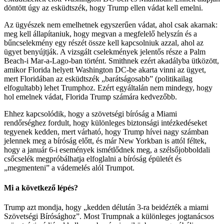
döntött úgy az esküdtszék, hogy Trump ellen vádat kell emelni.
Az ügyészek nem emelhetnek egyszerűen vádat, ahol csak akarnak:
meg kell állapítaniuk, hogy megvan a megfelelő helyszín és a
bűncselekmény egy részét össze kell kapcsolniuk azzal, ahol az
ügyet benyújtják. A vizsgált cselekmények jelentős része a Palm
Beach-i Mar-a-Lago-ban történt. Smithnek ezért akadályba ütközött,
amikor Florida helyett Washington DC-be akarta vinni az ügyet,
mert Floridában az esküdtszék „barátságosabb” (politikailag
elfogultabb) lehet Trumphoz. Ezért egyáltalán nem mindegy, hogy
hol emelnek vádat, Florida Trump számára kedvezőbb.
Ehhez kapcsolódik, hogy a szövetségi bíróság a Miami
rendőrséghez fordult, hogy különleges biztonsági intézkedéseket
tegyenek kedden, mert várható, hogy Trump hívei nagy számban
jelennek meg a bíróság előtt, és már New Yorkban is attól féltek,
hogy a január 6-i események ismétlődnek meg, a szélsőjobboldali
csőcselék megpróbálhatja elfoglalni a bíróság épületét és
„megmenteni” a vádemelés alól Trumpot.
Mi a következő lépés?
Trump azt mondja, hogy „kedden délután 3-ra beidézték a miami
Szövetségi Bírósághoz”. Most Trumpnak a különleges jogtanácsos