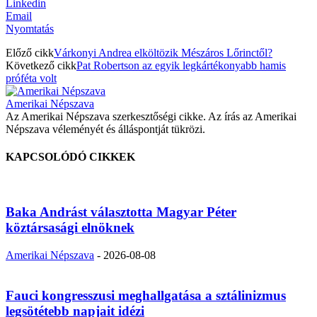
Linkedin
Email
Nyomtatás
Előző cikk
Várkonyi Andrea elköltözik Mészáros Lőrinctől?
Következő cikk
Pat Robertson az egyik legkártékonyabb hamis
próféta volt
Amerikai Népszava
Az Amerikai Népszava szerkesztőségi cikke. Az írás az Amerikai
Népszava véleményét és álláspontját tükrözi.
KAPCSOLÓDÓ CIKKEK
Baka Andrást választotta Magyar Péter
köztársasági elnöknek
Amerikai Népszava
-
2026-08-08
Fauci kongresszusi meghallgatása a sztálinizmus
legsötétebb napjait idézi