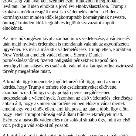
szövetségi vádjával kell szembenézni, miközben megpróbálja
leváltani Joe Biden elnököt a jövő évi elnökválasztáson. Trump a
szokásos módon reagált most is a vádemelés hírére: a Biden-
kormányzatot minden idők legkorruptabb kormányának nevezte,
önmagát minden idők legjobb és legtöbb szavazatot kapott
elnökének.
Az üres hőzöngésen kívül azonban nincs védekezése, a vádemelés
után majd nyilván érdemben is mondanak valamit az agyonfizetett
ügyvédei. Ez már a második vádemelés lesz Trump ellen, korábban
New Yorkban emeltek vádat ellene a Stormy Daniel
pornószínésznőnek fizetett hallgatási pénzekhez kapcsólódó
pénzügyi hamisítások és csalások, valamint a kampányfinanszírozási
törvény megsértése miatt.
A korábbi ügy kimenetele jogértelmezéstől függ, mert az nem
kérdés, hogy Trump a terhére rótt cselekményeket elkövette,
azonban azok bűnügyi vagy polgári peres megítélésében
megoszlanak a vélemények. Azonban az első vádemelés jelentősége
abban állt, hogy az amerikai történelemben először vádat mertek
emelni egy volt elnök ellen, ami kitaposta az utat a többi ügy előtt,
hogy lehet Trumpot bíróság elé állítani bűncselekmények miatt.
Ezért ez a második vádemelés már sokkal simább ügy, mint az első
volt, pedig a vád sokkal súlyosabb.
A birtokán őrzött iratok miatt is lehetett volna csupán szabálysértési