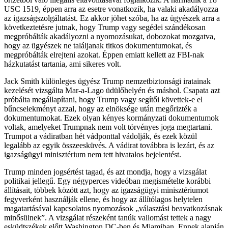
USC 1519, éppen arra az esetre vonatkozik, ha valaki akadályozza
az igazságszolgáltatást. Ez akkor jöhet szóba, ha az ügyészek arra a
következtetésre jutnak, hogy Trump vagy segédei szándékosan
megpróbálták akadályozni a nyomozásukat, dobozokat mozgatva,
hogy az ügyészek ne találjanak titkos dokumentumokat, és
megpróbálták elrejteni azokat. Éppen emiatt kellett az FBI-nak
házkutatást tartania, ami sikeres volt.
Jack Smith különleges ügyész Trump nemzetbiztonsági iratainak
kezelését vizsgálta Mar-a-Lago üdülőhelyén és máshol. Csapata azt
próbálta megállapítani, hogy Trump vagy segítői követtek-e el
bűncselekményt azzal, hogy az elnöksége után megőrizték a
dokumentumokat. Ezek olyan kényes kormányzati dokumentumok
voltak, amelyeket Trumpnak nem volt törvényes joga megtartani.
Trumpot a vádiratban hét vádponttal vádolják, és ezek közül
legalább az egyik összeesküvés. A vádirat továbbra is lezárt, és az
igazságügyi minisztérium nem tett hivatalos bejelentést.
Trump minden jogsértést tagad, és azt mondja, hogy a vizsgálat
politikai jellegű. Egy négyperces videóban megismételte korábbi
állításait, többek között azt, hogy az igazságügyi minisztériumot
fegyverként használják ellene, és hogy az állítólagos helytelen
magatartásával kapcsolatos nyomozások „választási beavatkozásnak
minősülnek”. A vizsgálat részeként tanúk vallomást tettek a nagy
esküdtszékek előtt Washington DC-ben és Miamiban. Ennek alapján