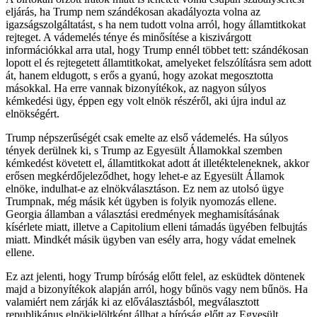
eljárás, ha Trump nem szándékosan akadályozta volna az
igazságszolgáltatást, s ha nem tudott volna arról, hogy államtitkokat
rejteget. A vádemelés ténye és minősítése a kiszivárgott
információkkal arra utal, hogy Trump ennél többet tett: szándékosan
lopott el és rejtegetett államtitkokat, amelyeket felszólításra sem adott
át, hanem eldugott, s erős a gyanú, hogy azokat megosztotta
másokkal. Ha erre vannak bizonyítékok, az nagyon súlyos
kémkedési ügy, éppen egy volt elnök részéről, aki újra indul az
elnökségért.
Trump népszerűségét csak emelte az első vádemelés. Ha súlyos
tények derülnek ki, s Trump az Egyesült Államokkal szemben
kémkedést követett el, államtitkokat adott át illetékteleneknek, akkor
erősen megkérdőjeleződhet, hogy lehet-e az Egyesült Államok
elnöke, indulhat-e az elnökválasztáson. Ez nem az utolsó ügye
Trumpnak, még másik két ügyben is folyik nyomozás ellene.
Georgia államban a választási eredmények meghamisításának
kísérlete miatt, illetve a Capitolium elleni támadás ügyében felbujtás
miatt. Mindkét másik ügyben van esély arra, hogy vádat emelnek
ellene.
Ez azt jelenti, hogy Trump bíróság előtt felel, az esküdtek döntenek
majd a bizonyítékok alapján arról, hogy bűnös vagy nem bűnös. Ha
valamiért nem zárják ki az előválasztásból, megválasztott
republikánus elnökjelöltként állhat a bíróság előtt az Egyesült