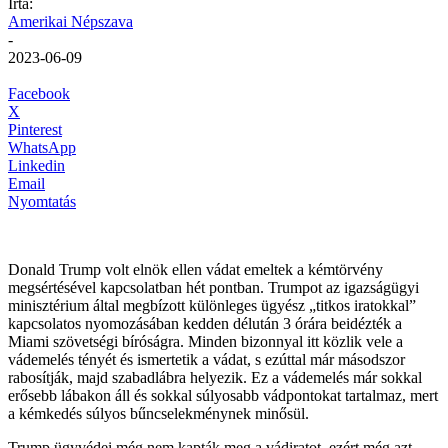
Írta:
Amerikai Népszava
-
2023-06-09
Facebook
X
Pinterest
WhatsApp
Linkedin
Email
Nyomtatás
Donald Trump volt elnök ellen vádat emeltek a kémtörvény
megsértésével kapcsolatban hét pontban. Trumpot az igazságügyi
minisztérium által megbízott különleges ügyész „titkos iratokkal”
kapcsolatos nyomozásában kedden délután 3 órára beidézték a
Miami szövetségi bíróságra. Minden bizonnyal itt közlik vele a
vádemelés tényét és ismertetik a vádat, s ezúttal már másodszor
rabosítják, majd szabadlábra helyezik. Ez a vádemelés már sokkal
erősebb lábakon áll és sokkal súlyosabb vádpontokat tartalmaz, mert
a kémkedés súlyos bűncselekménynek minősül.
Trump ügyvédei még nem kapták meg a vádiratot, ezért még azt