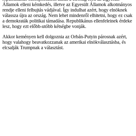
Államok elleni kémkedés, illetve az Egyesült Államok alkotmányos
rendje elleni felbujtás vádjával. Így indulhat azért, hogy elnöknek
válassza újra az ország. Nem lehet mindenről elhitetni, hogy ez csak
a demokraták politikai támadása. Republikánus ellenfeleinek érdeke
lesz, hogy ezt előbb-utóbb kétségbe vonják.
Akkor keményen kell dolgoznia az Orbán-Putyin párosnak azért,
hogy valahogy beavatkozzanak az amerikai elnökválasztásba, és
elcsalják Trumpnak a választást.