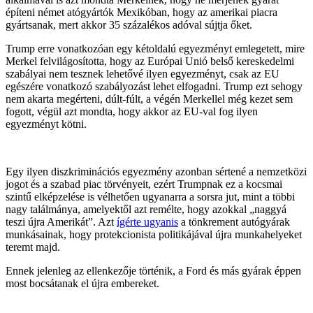
építeni német atógyártók Mexikóban, hogy az amerikai piacra
gyártsanak, mert akkor 35 százalékos adóval sújtja őket.
Trump erre vonatkozóan egy kétoldalú egyezményt emlegetett, mire
Merkel felvilágosította, hogy az Európai Unió belső kereskedelmi
szabályai nem tesznek lehetővé ilyen egyezményt, csak az EU
egészére vonatkozó szabályozást lehet elfogadni. Trump ezt sehogy
nem akarta megérteni, dúlt-fúlt, a végén Merkellel még kezet sem
fogott, végül azt mondta, hogy akkor az EU-val fog ilyen
egyezményt kötni.
Egy ilyen diszkriminációs egyezmény azonban sértené a nemzetközi
jogot és a szabad piac törvényeit, ezért Trumpnak ez a kocsmai
szintű elképzelése is vélhetően ugyanarra a sorsra jut, mint a többi
nagy találmánya, amelyektől azt remélte, hogy azokkal „naggyá
teszi újra Amerikát”. Azt
ígérte ugyanis
a tönkrement autógyárak
munkásainak, hogy protekcionista politikájával újra munkahelyeket
teremt majd.
Ennek jelenleg az ellenkezője történik, a Ford és más gyárak éppen
most bocsátanak el újra embereket.