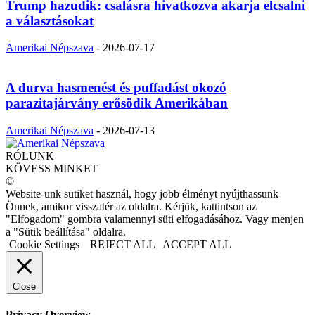
Trump hazudik: csalásra hivatkozva akarja elcsalni
a választásokat
Amerikai Népszava
-
2026-07-17
A durva hasmenést és puffadást okozó
parazitajárvány erősödik Amerikában
Amerikai Népszava
-
2026-07-13
RÓLUNK
KÖVESS MINKET
©
Website-unk sütiket használ, hogy jobb élményt nyújthassunk
Önnek, amikor visszatér az oldalra. Kérjük, kattintson az
"Elfogadom" gombra valamennyi süti elfogadásához. Vagy menjen
a "Sütik beállítása" oldalra.
Cookie Settings
REJECT ALL
ACCEPT ALL
Close
Privacy Overview