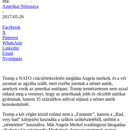
Írta:
Amerikai Népszava
-
2017-05-26
Facebook
X
Pinterest
WhatsApp
Linkedin
Email
Nyomtatás
Trump a NATO csúcsértekezletén meglátta Angela merkelt, és a vér
azonnal az agyába szállt, mert eszébe jutottak a német autók,
amelyek verik az amerikai autóipart. Trump természetesen nem azzal
oldaná meg a versenyt, hogy az amerikaiak jobb és olcsóbb autókat
gyártanak, hanem 35 százalékos adóval sújtaná a német autók
kereskedelmét.
Trump a két véglet közül ezúttal nem a „Fantastic”, hanem a „Bad,
very bad” kifejezést használta a szűkös szókészletéből, utóbbit a
„németekre” használva. Már Angela Merkel washingtoni látogatása
alkalmával is azt mondta Merkelnek, hogy ne merjenek gyárat