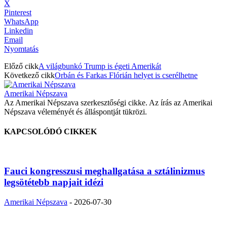
X
Pinterest
WhatsApp
Linkedin
Email
Nyomtatás
Előző cikk
A világbunkó Trump is égeti Amerikát
Következő cikk
Orbán és Farkas Flórián helyet is cserélhetne
Amerikai Népszava
Az Amerikai Népszava szerkesztőségi cikke. Az írás az Amerikai
Népszava véleményét és álláspontját tükrözi.
KAPCSOLÓDÓ CIKKEK
Fauci kongresszusi meghallgatása a sztálinizmus
legsötétebb napjait idézi
Amerikai Népszava
-
2026-07-30