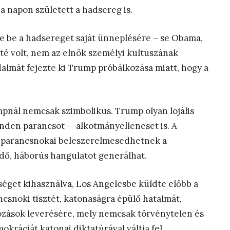
a napon született a hadsereg is.
e be a hadsereget saját ünneplésére – se Obama,
té volt, nem az elnök személyi kultuszának
dalmát fejezte ki Trump próbálkozása miatt, hogy a
nál nemcsak szimbolikus. Trump olyan lojális
inden parancsot – alkotmányelleneset is. A
p parancsnokai beleszerelmesedhetnek a
edő, háborús hangulatot generálhat.
éget kihasználva, Los Angelesbe küldte előbb a
snoki tisztét, katonaságra épülő hatalmát,
kozások leverésére, mely nemcsak törvénytelen és
ráciát katonai diktatúrával váltja fel.