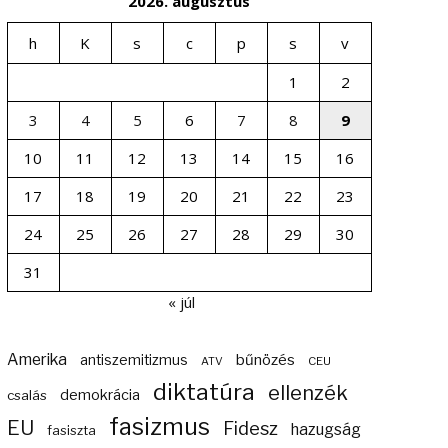
2026. augusztus
h
K
s
c
p
s
v
1
2
3
4
5
6
7
8
9
10
11
12
13
14
15
16
17
18
19
20
21
22
23
24
25
26
27
28
29
30
31
« júl
Amerika
bűnözés
antiszemitizmus
ATV
CEU
diktatúra
ellenzék
demokrácia
csalás
fasizmus
EU
Fidesz
hazugság
fasiszta