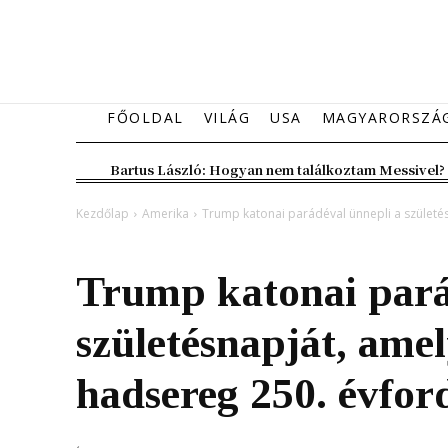
FŐOLDAL
VILÁG
USA
MAGYARORSZÁ
Bartus László: Hogyan nem találkoztam Messivel?
Kezdőlap
Amerika
Trump katonai parádéval ünnepli a születé
Amerika
Kiemelt fő hír
Trump katonai pará
születésnapját, ame
hadsereg 250. évfor