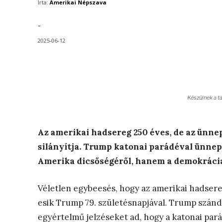
Írta:
Amerikai Népszava
-
2025-06-12
Készülnek a 
Az amerikai hadsereg 250 éves, de az ünne
silányítja. Trump katonai parádéval ünnep
Amerika dicsőségéről, hanem a demokrácia
Véletlen egybeesés, hogy az amerikai hadser
esik Trump 79. születésnapjával. Trump szán
egyértelmű jelzéseket ad, hogy a katonai pará