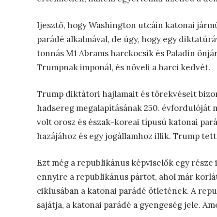
Ijesztő, hogy Washington utcáin katonai járm
parádé alkalmával, de úgy, hogy egy diktatúrá
tonnás M1 Abrams harckocsik és Paladin önjá
Trumpnak imponál, és növeli a harci kedvét.
Trump diktátori hajlamait és törekvéseit bizon
hadsereg megalapításának 250. évfordulóját 
volt orosz és észak-koreai típusú katonai par
hazájához és egy jogállamhoz illik. Trump tet
Ezt még a republikánus képviselők egy része 
ennyire a republikánus pártot, ahol már korlát
ciklusában a katonai parádé ötletének. A rep
sajátja, a katonai parádé a gyengeség jele. A