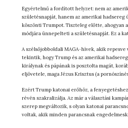
Egyértelmű a fordított helyzet: nem az ameri
születésnapját, hanem az amerikai hadsereg 
köszönti Trumpot. Tiszteleg előtte, ahogyan
módjára ünnepelteti a születésnapját. Ez a ka
A szélsőjobboldali MAGA-hívek, akik repesve v
tekintik, hogy Trump és az amerikai hadsereg
királynak és pápának is posztolta magát, kor
eljövetele, maga Jézus Krisztus (a pornószíné
Ezért Trump katonai erőhöz, a fenyegetéshez,
révén szakralizálja. Az már a választási kamp
szerep megváltozik, s olyan katonai parancsn
voltak, akik minden parancsnak engedelmesk