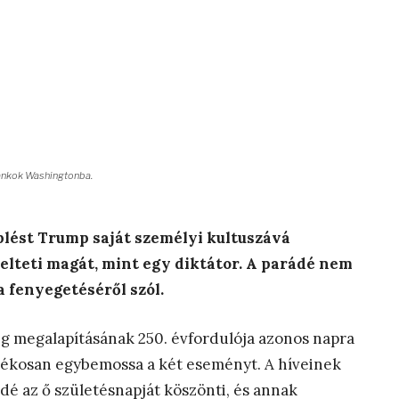
tankok Washingtonba.
plést Trump saját személyi kultuszává
elteti magát, mint egy diktátor. A parádé nem
 fenyegetéséről szól.
eg megalapításának 250. évfordulója azonos napra
dékosan egybemossa a két eseményt. A híveinek
dé az ő születésnapját köszönti, és annak