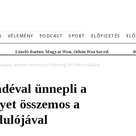
G
VÉLEMÉNY
PODCAST
SPORT
ELŐFIZETÉS
ELŐ
László Bartus: Magyar Won, Orbán Was Saved
B
snapját, amelyet összemos a hadsereg 250. évfordulójával
déval ünnepli a
lyet összemos a
dulójával