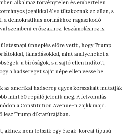
zemben alkalmaz törvénytelen és embertelen
otmányos jogaikkal élve tiltakoznak ez ellen, s
kel, a demokratikus normákhoz ragaszkodó
iával szembeni erőszakhoz, leszámoláshoz is.
zületésnapi ünneplés előre vetíti, hogy Trump
orlátokkal, támadásokkal, mint amilyeneket a
ségek, a bíróságok, s a sajtó ellen indított,
ogy a hadsereget saját népe ellen vesse be.
ik az amerikai hadsereg egyes korszakait mutatják
öbb mint 50 repülő jelenik meg. A felvonulás
ódon a Constitution Avenue-n zajlik majd.
ő lesz Trump diktatúrájában.
t, akinek nem tetszik egy észak-koreai típusú