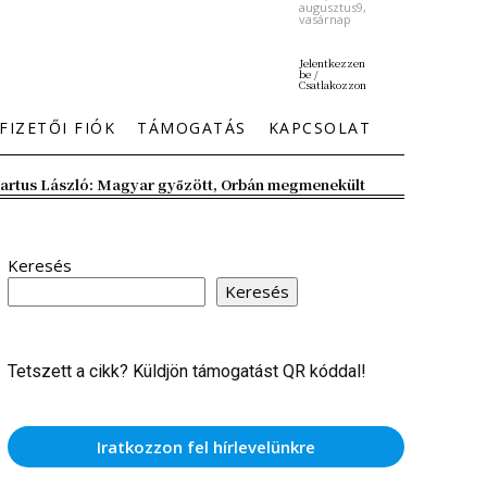
augusztus9,
vasárnap
Jelentkezzen
be /
Csatlakozzon
FIZETŐI FIÓK
TÁMOGATÁS
KAPCSOLAT
artus László: Magyar győzött, Orbán megmenekült
Keresés
Keresés
Tetszett a cikk? Küldjön támogatást QR kóddal!
Iratkozzon fel hírlevelünkre