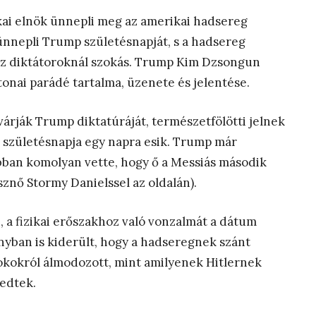
kai elnök ünnepli meg az amerikai hadsereg
ünnepli Trump születésnapját, s a hadsereg
 az diktátoroknál szokás. Trump Kim Dzsongun
tonai parádé tartalma, üzenete és jelentése.
árják Trump diktatúráját, természetfölötti jelnek
 születésnapja egy napra esik. Trump már
ábban komolyan vette, hogy ő a Messiás második
sznő Stormy Danielssel az oldalán).
 a fizikai erőszakhoz való vonzalmát a dátum
ányban is kiderült, hogy a hadseregnek szánt
okokról álmodozott, mint amilyenek Hitlernek
edtek.