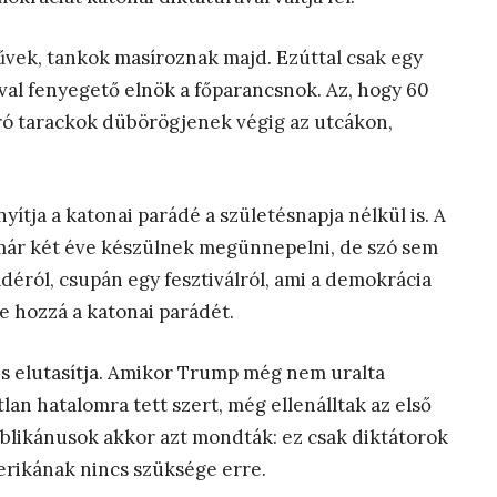
űvek, tankok masíroznak majd. Ezúttal csak egy
val fenyegető elnök a főparancsnok. Az, hogy 60
ró tarackok dübörögjenek végig az utcákon,
yítja a katonai parádé a születésnapja nélkül is. A
már két éve készülnek megünnepelni, de szó sem
ádéról, csupán egy fesztiválról, ami a demokrácia
te hozzá a katonai parádét.
is elutasítja. Amikor Trump még nem uralta
lan hatalomra tett szert, még ellenálltak az első
ublikánusok akkor azt mondták: ez csak diktátorok
merikának nincs szüksége erre.