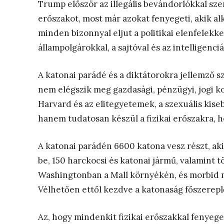
Trump először az illegális bevándorlókkal s
erőszakot, most már azokat fenyegeti, akik alk
minden bizonnyal eljut a politikai elenfelek
állampolgárokkal, a sajtóval és az intelligenc
A katonai parádé és a diktátorokra jellemző s
nem elégszik meg gazdasági, pénzügyi, jogi k
Harvard és az elitegyetemek, a szexuális kisebb
hanem tudatosan készül a fizikai erőszakra, h
A katonai parádén 6600 katona vesz részt, ak
be, 150 harckocsi és katonai jármű, valamint t
Washingtonban a Mall környékén, és morbid m
Vélhetően ettől kezdve a katonaság főszerepl
Az, hogy mindenkit fizikai erőszakkal fenyege