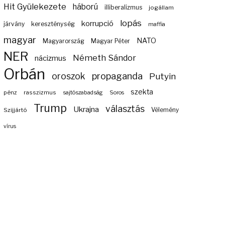
Hit Gyülekezete
háború
illiberalizmus
jogállam
lopás
korrupció
járvány
kereszténység
maffia
magyar
NATO
Magyarország
Magyar Péter
NER
Németh Sándor
nácizmus
Orbán
propaganda
oroszok
Putyin
szekta
pénz
rasszizmus
sajtószabadság
Soros
Trump
választás
Ukrajna
Szijjártó
Vélemény
vírus