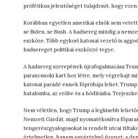
prófétikus jelentőséget tulajdonít, hogy ezen 
Korábban egyetlen amerikai elnök sem vetett
se Biden, se Bush. A hadsereg mindig a nemze
eszköze. Több egykori katonai vezető is aggo
hadsereget politikai eszközzé tegye.
A hadsereg szerepének újrafogalmazása Trump
parancsnoki kart hoz létre, mely végrehajt m
katonai parádé ennek főpróbája lehet. Trum
hatalomba, az erőbe és a hódításba. Terjeszk
Nem véletlen, hogy Trump a legkisebb lehetős
Nemzeti Gárdát, majd nyomatékosítva főparanc
tengerészgyalogosokat is rendelt utcai tilta
értelmetlen, hanem egyértelmű üzenet: a demok