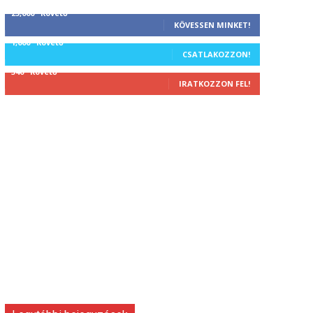
25,000
Követő
KÖVESSEN MINKET!
1,000
Követő
CSATLAKOZZON!
340
Követő
IRATKOZZON FEL!