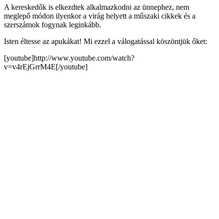
A kereskedők is elkezdtek alkalmazkodni az ünnephez, nem
meglepő módon ilyenkor a virág helyett a műszaki cikkek és a
szerszámok fogynak leginkább.
Isten éltesse az apukákat! Mi ezzel a válogatással köszöntjük őket:
[youtube]http://www.youtube.com/watch?
v=v4rEjGrrM4E[/youtube]