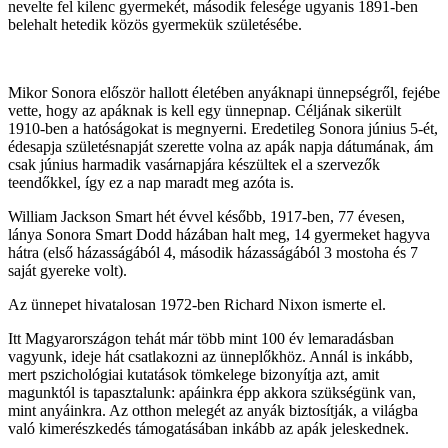
nevelte fel kilenc gyermekét, második felesége ugyanis 1891-ben
belehalt hetedik közös gyermekük születésébe.
Mikor Sonora először hallott életében anyáknapi ünnepségről, fejébe
vette, hogy az apáknak is kell egy ünnepnap. Céljának sikerült
1910-ben a hatóságokat is megnyerni. Eredetileg Sonora június 5-ét,
édesapja születésnapját szerette volna az apák napja dátumának, ám
csak június harmadik vasárnapjára készültek el a szervezők
teendőkkel, így ez a nap maradt meg azóta is.
William Jackson Smart hét évvel később, 1917-ben, 77 évesen,
lánya Sonora Smart Dodd házában halt meg, 14 gyermeket hagyva
hátra (első házasságából 4, második házasságából 3 mostoha és 7
saját gyereke volt).
Az ünnepet hivatalosan 1972-ben Richard Nixon ismerte el.
Itt Magyarországon tehát már több mint 100 év lemaradásban
vagyunk, ideje hát csatlakozni az ünneplőkhöz. Annál is inkább,
mert pszichológiai kutatások tömkelege bizonyítja azt, amit
magunktól is tapasztalunk: apáinkra épp akkora szükségünk van,
mint anyáinkra. Az otthon melegét az anyák biztosítják, a világba
való kimerészkedés támogatásában inkább az apák jeleskednek.