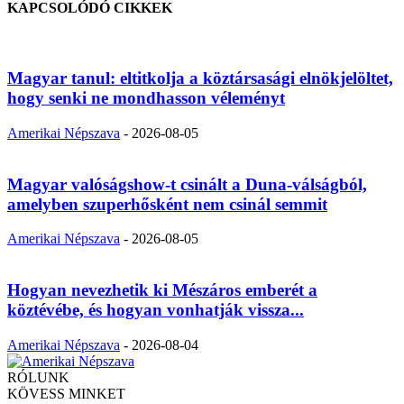
KAPCSOLÓDÓ CIKKEK
Magyar tanul: eltitkolja a köztársasági elnökjelöltet,
hogy senki ne mondhasson véleményt
Amerikai Népszava
-
2026-08-05
Magyar valóságshow-t csinált a Duna-válságból,
amelyben szuperhősként nem csinál semmit
Amerikai Népszava
-
2026-08-05
Hogyan nevezhetik ki Mészáros emberét a
köztévébe, és hogyan vonhatják vissza...
Amerikai Népszava
-
2026-08-04
RÓLUNK
KÖVESS MINKET