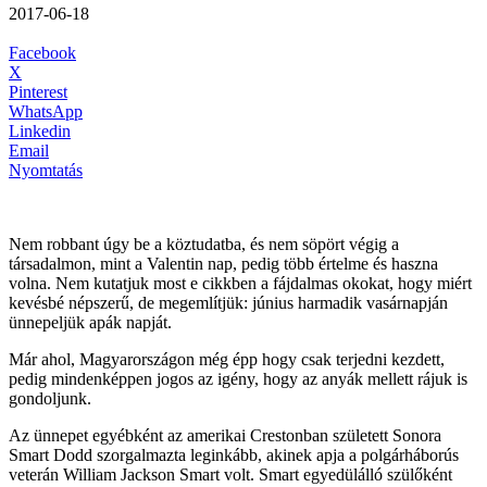
2017-06-18
Facebook
X
Pinterest
WhatsApp
Linkedin
Email
Nyomtatás
Nem robbant úgy be a köztudatba, és nem söpört végig a
társadalmon, mint a Valentin nap, pedig több értelme és haszna
volna. Nem kutatjuk most e cikkben a fájdalmas okokat, hogy miért
kevésbé népszerű, de megemlítjük: június harmadik vasárnapján
ünnepeljük apák napját.
Már ahol, Magyarországon még épp hogy csak terjedni kezdett,
pedig mindenképpen jogos az igény, hogy az anyák mellett rájuk is
gondoljunk.
Az ünnepet egyébként az amerikai Crestonban született Sonora
Smart Dodd szorgalmazta leginkább, akinek apja a polgárháborús
veterán William Jackson Smart volt. Smart egyedülálló szülőként