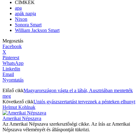
CÍMKÉK
apa
apák napja
Nixon
Sonora Smart
William Jackson Smart
Megosztás
Facebook
X
Pinterest
WhatsApp
Linkedin
Email
Nyomtatás
Előző cikk
Magyarországon vágta el a lábát, Ausztriában mentették
meg
Következő cikk
Uniós gyászszertartást terveznek a pénteken elhunyt
Helmut Kohlnak
Amerikai Népszava
Az Amerikai Népszava szerkesztőségi cikke. Az írás az Amerikai
Népszava véleményét és álláspontját tükrözi.