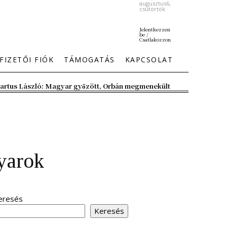
augusztus6,
csütörtök
Jelentkezzen
be /
Csatlakozzon
FIZETŐI FIÓK
TÁMOGATÁS
KAPCSOLAT
artus László: Magyar győzött, Orbán megmenekült
gyarok
eresés
Keresés