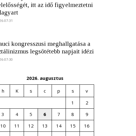
elelősségét, itt az idő figyelmeztetni
agyart
26-07-31
auci kongresszusi meghallgatása a
ztálinizmus legsötétebb napjait idézi
26-07-30
2026. augusztus
h
K
s
c
p
s
v
1
2
3
4
5
6
7
8
9
10
11
12
13
14
15
16