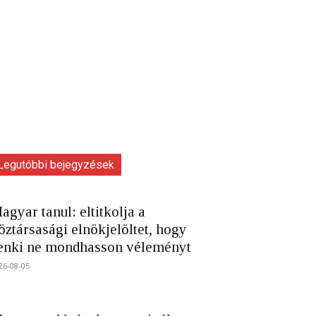
Legutóbbi bejegyzések
agyar tanul: eltitkolja a
öztársasági elnökjelöltet, hogy
enki ne mondhasson véleményt
26-08-05