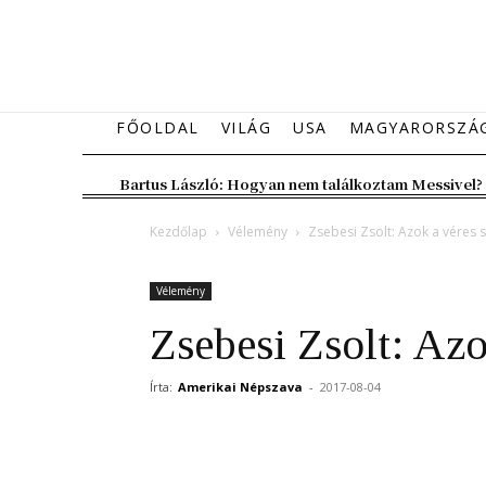
FŐOLDAL
VILÁG
USA
MAGYARORSZÁ
Bartus László: Hogyan nem találkoztam Messivel?
Kezdőlap
Vélemény
Zsebesi Zsolt: Azok a véres 
Vélemény
Zsebesi Zsolt: Azo
Írta:
Amerikai Népszava
-
2017-08-04