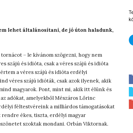
T
k
m lehet általánosítani, de jó úton haladunk,
a tornácot – le kívánom szögezni, hogy nem
 szájú és idióta, csak a véres szájú és idióta
értem a véres szájú és idióta erdélyi
ind véres szájú idióták, csak azok ilyenek, akik
 mind magyarok. Pont, mint mi, akik itt élünk és
t az adókat, amelyekből Mészáros Lőrinc
rdélyi féltestvéreink a milliárdos támogatásokat
 rendre ékes, tiszta, erdélyi magyar
öszönetet szoktak mondani. Orbán Viktornak.