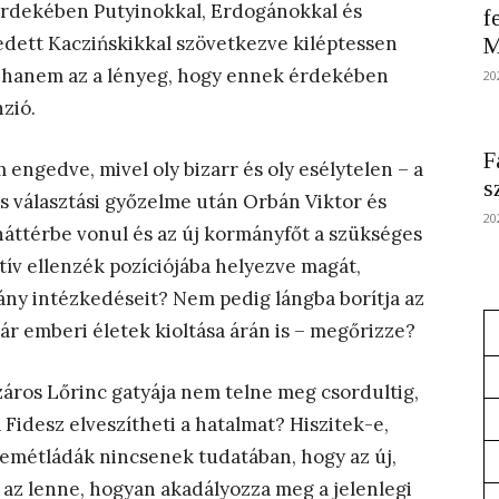
érdekében Putyinokkal, Erdogánokkal és
f
dett Kaczińskikkal szövetkezve kiléptessen
M
, hanem az a lényeg, hogy ennek érdekében
20
nzió.
F
 engedve, mivel oly bizarr és oly esélytelen – a
s
 választási győzelme után Orbán Viktor és
20
 háttérbe vonul és az új kormányfőt a szükséges
tív ellenzék pozíciójába helyezve magát,
mány intézkedéseit? Nem pedig lángba borítja az
ár emberi életek kioltása árán is – megőrizze?
áros Lőrinc gatyája nem telne meg csordultig,
 Fidesz elveszítheti a hatalmat? Hiszitek-e,
emétládák nincsenek tudatában, hogy az új,
az lenne, hogyan akadályozza meg a jelenlegi