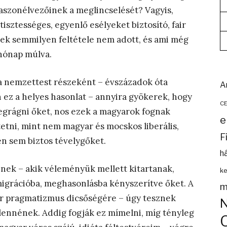
szonélvezőinek a meglincselését? Vagyis,
tisztességes, egyenlő esélyeket biztosító, fair
nek semmilyen feltétele nem adott, és ami még
hónap múlva.
– a nemzettest részeként – évszázadok óta
A
n ez a helyes hasonlat – annyira gyökerek, hogy
C
megrágni őket, nos ezek a magyarok fognak
e
tni, mint nem magyar és mocskos liberális,
F
n sem biztos tévelygőket.
h
nek – akik véleményük mellett kitartanak,
ke
emigrációba, meghasonlásba kényszerítve őket. A
m
ar pragmatizmus dicsőségére – úgy tesznek
 lennének. Addig fogják ez mímelni, míg tényleg