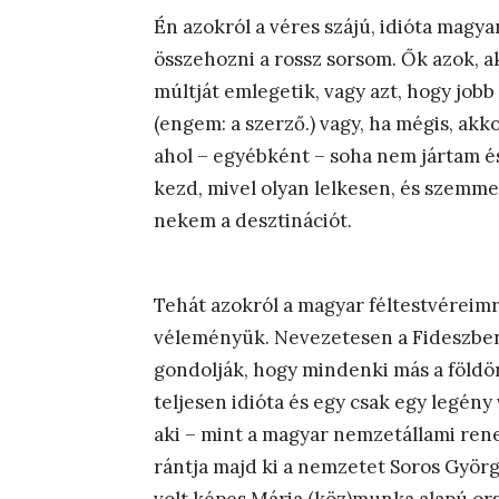
Én azokról a véres szájú, idióta magy
összehozni a rossz sorsom. Ők azok, a
múltját emlegetik, vagy azt, hogy jobb 
(engem: a szerző.) vagy, ha mégis, akk
ahol – egyébként – soha nem jártam é
kezd, mivel olyan lelkesen, és szemme
nekem a desztinációt.
Tehát azokról a magyar féltestvéreimrő
véleményük. Nevezetesen a Fideszben
gondolják, hogy mindenki más a földön
teljesen idióta és egy csak egy legény 
aki – mint a magyar nemzetállami rene
rántja majd ki a nemzetet Soros Györ