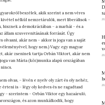
zágát.
M
D
s
magyarokról beszélek, akik szerint a nem véres
 kivétel nélkül nemzetárulók, mert liberálisok –
20
is, hisznek a demokráciában – a marhái – és a
az állam szuverenitásának forrását. Úgy
H
és olvasni, akár nem – akkor is joga van a saját
e
k véleményével, hogy nem.) Vagy: egy magyar
v
zt, akár zseninek tartja Orbán Viktort, akár nem
20
 joga van Mária (köz)munka alapú országában
 nincs.
M
h
m olvas, – lévén e nyelv oly zárt és oly nehéz,
20
 érteni is – légy oly kedves és ne ragadtasd
gy – szerintem – Orbán Viktor egy hazaáruló,
arországon, és azon munkálkodik, hogy
M