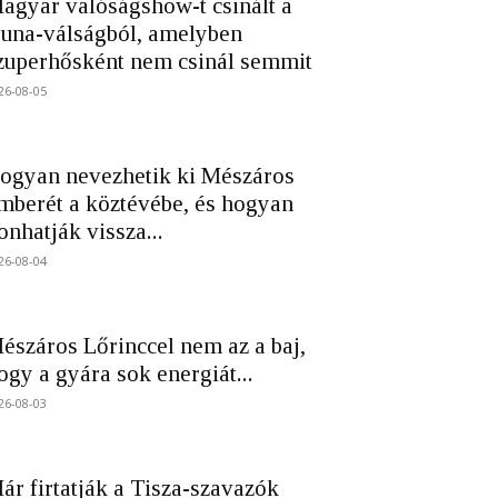
agyar valóságshow-t csinált a
una-válságból, amelyben
zuperhősként nem csinál semmit
26-08-05
ogyan nevezhetik ki Mészáros
mberét a köztévébe, és hogyan
onhatják vissza...
26-08-04
észáros Lőrinccel nem az a baj,
ogy a gyára sok energiát...
26-08-03
ár firtatják a Tisza-szavazók