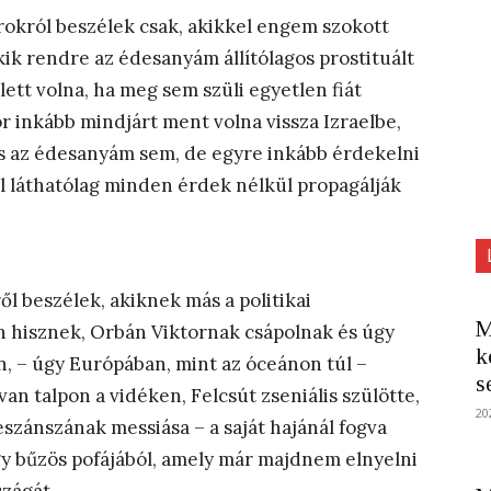
arokról beszélek csak, akikkel engem szokott
kik rendre az édesanyám állítólagos prostituált
lett volna, ha meg sem szüli egyetlen fiát
or inkább mindjárt ment volna vissza Izraelbe,
s az édesanyám sem, de egyre inkább érdekelni
l láthatólag minden érdek nélkül propagálják
l beszélek, akiknek más a politikai
M
 hisznek, Orbán Viktornak csápolnak és úgy
k
, – úgy Európában, mint az óceánon túl –
s
van talpon a vidéken, Felcsút zseniális szülötte,
20
szánszának messiása – a saját hajánál fogva
gy bűzös pofájából, amely már majdnem elnyelni