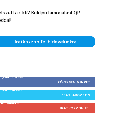
etszett a cikk? Küldjön támogatást QR
óddal!
Iratkozzon fel hírlevelünkre
25,000
Követő
KÖVESSEN MINKET!
1,000
Követő
CSATLAKOZZON!
340
Követő
IRATKOZZON FEL!