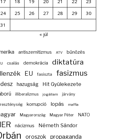
17
18
19
20
21
22
23
24
25
26
27
28
29
30
31
« júl
merika
bűnözés
antiszemitizmus
ATV
diktatúra
demokrácia
csalás
EU
fasizmus
llenzék
EU
fasiszta
idesz
Hit Gyülekezete
hazugság
áború
illiberalizmus
járvány
jogállam
lopás
korrupció
reszténység
maffia
agyar
NATO
Magyarország
Magyar Péter
NER
Németh Sándor
nácizmus
Orbán
propaganda
oroszok