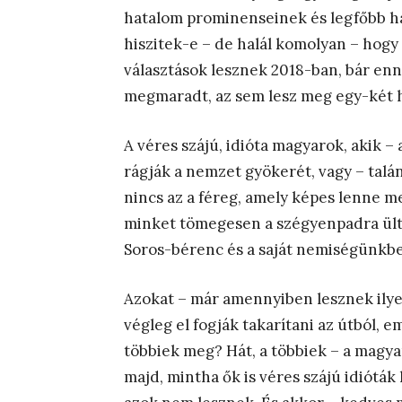
hatalom prominenseinek és legfőbb ha
hiszitek-e – de halál komolyan – hogy 
választások lesznek 2018-ban, bár en
megmaradt, az sem lesz meg egy-két 
A véres szájú, idióta magyarok, akik 
rágják a nemzet gyökerét, vagy – talá
nincs az a féreg, amely képes lenne 
minket tömegesen a szégyenpadra ülte
Soros-bérenc és a saját nemiségünkbe
Azokat – már amennyiben lesznek ilye
végleg el fogják takarítani az útból, 
többiek meg? Hát, a többiek – a magy
majd, mintha ők is véres szájú idióták