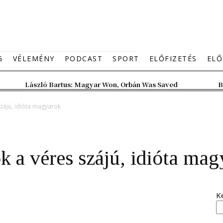
G
VÉLEMÉNY
PODCAST
SPORT
ELŐFIZETÉS
ELŐ
László Bartus: Magyar Won, Orbán Was Saved
B
szájú, idióta magyarok
k a véres szájú, idióta ma
K