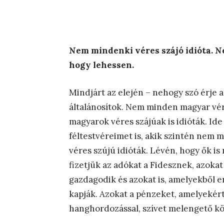
Nem mindenki véres szájó idióta. Ne
hogy lehessen.
Mindjárt az elején – nehogy szó érje 
általánosítok. Nem minden magyar véres
magyarok véres szájúak is idióták. Ide 
féltestvéreimet is, akik szintén nem m
véres szújú idióták. Lévén, hogy ők is
fizetjük az adókat a Fidesznek, azoka
gazdagodik és azokat is, amelyekből e
kapják. Azokat a pénzeket, amelyekért
hanghordozással, szívet melengető k