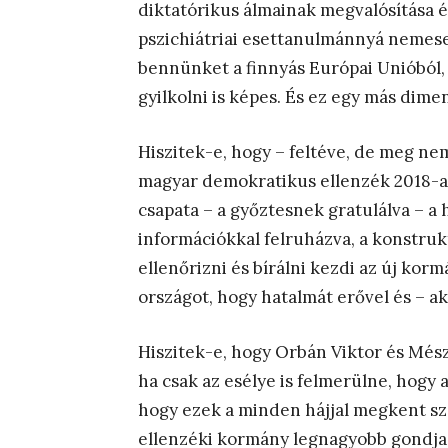
diktatórikus álmainak megvalósítása 
pszichiátriai esettanulmánnyá nemese
bennünket a finnyás Európai Unióból
gyilkolni is képes. És ez egy más dime
Hiszitek-e, hogy – feltéve, de meg nem
magyar demokratikus ellenzék 2018-as
csapata – a győztesnek gratulálva – a
információkkal felruházva, a konstruk
ellenőrizni és bírálni kezdi az új kor
országot, hogy hatalmát erővel és – ak
Hiszitek-e, hogy Orbán Viktor és Mész
ha csak az esélye is felmerülne, hogy a
hogy ezek a minden hájjal megkent sz
ellenzéki kormány legnagyobb gondja 