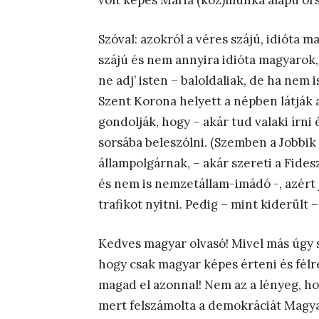
volt képes Mária (köz)munka alapú ors
Szóval: azokról a véres szájú, idióta 
szájú és nem annyira idióta magyarok,
ne adj’ isten – baloldaliak, de ha nem 
Szent Korona helyett a népben látják 
gondolják, hogy – akár tud valaki írni 
sorsába beleszólni. (Szemben a Jobbi
állampolgárnak, – akár szereti a Fides
és nem is nemzetállam-imádó -, azért
trafikot nyitni. Pedig – mint kiderült –
Kedves magyar olvasó! Mivel más úgy se
hogy csak magyar képes érteni és félre
magad el azonnal! Nem az a lényeg, ho
mert felszámolta a demokráciát Magy