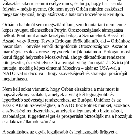
választási sikerre semmi esélye nincs, és tudja, hogy ha – csoda
folytán – mégis nyerne, (de nem nyer) Orbán minden eszközzel
megakadályozná, hogy akárcsak a hatalom közelébe is kerüljön.
Orbán a hatalmát sem megszilárdítani, sem fenntartani nem lenne
képes nyugati ellenszélben Putyin Oroszországának támogatása
nélkül. Pont mint annak kesztyűs bábja, a Szíriai elnök
Bassár el-
Aszad, vagy Recep Tayyip Erdogan török államfő, aki – Orbánhoz
hasonlóan – önvédelemből dörgölődzik Oroszországhoz. Aszadot
már régóta csak az orosz fegyverek tartják hatalmon. Erdogan most
kerül függő helyzetbe Moszkvával, ahogy diktatórikus rendszere
kiteljesedik, és ezért elveszíti a nyugati világ támogatását. Szíria jól
mutatja, meddig képes elmenni Moszkva – akár az USA-val a
NATO-val is dacolva – hogy szövetségesét és stratégiai pozícióját
megtarthassa.
Nem kell sokat várnunk, hogy Orbán
elszakítsa a már most is
hajszálvékony szálakat, amelyek a világ két legnagyobb és
legerősebb szövetségi rendszeréhez, az Európai Unióhoz és az
Észak-Atlanti Szövetséghez, a NATO-hoz kötnek minket, azokhoz
a szövetségi rendszerekhez, amelyek a legnagyobb biztonságot,
szabadságot, függetlenséget és prosperitást biztosítják ma a hozzájuk
csatlakozó államok számára.
A szakításhoz az egyik legaljasabb és leghazugabb ürügyet a