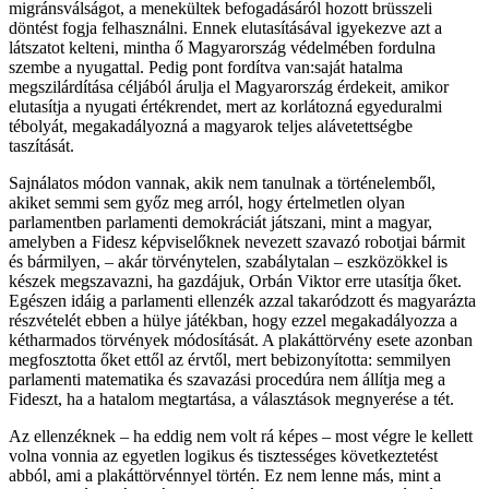
migránsválságot, a menekültek befogadásáról hozott brüsszeli
döntést fogja felhasználni. Ennek elutasításával igyekezve azt a
látszatot kelteni, mintha ő Magyarország védelmében fordulna
szembe a nyugattal. Pedig pont fordítva van:saját hatalma
megszilárdítása céljából árulja el Magyarország érdekeit, amikor
elutasítja a nyugati értékrendet, mert az korlátozná egyeduralmi
tébolyát, megakadályozná a magyarok teljes alávetettségbe
taszítását.
Sajnálatos módon vannak, akik nem tanulnak a történelemből,
akiket semmi sem győz meg arról, hogy értelmetlen olyan
parlamentben parlamenti demokráciát játszani, mint a magyar,
amelyben a Fidesz képviselőknek nevezett szavazó robotjai bármit
és bármilyen, – akár törvénytelen, szabálytalan – eszközökkel is
készek megszavazni, ha gazdájuk, Orbán Viktor erre utasítja őket.
Egészen idáig a parlamenti ellenzék azzal takaródzott és magyarázta
részvételét ebben a hülye játékban, hogy ezzel megakadályozza a
kétharmados törvények módosítását. A plakáttörvény esete azonban
megfosztotta őket ettől az érvtől, mert bebizonyította: semmilyen
parlamenti matematika és szavazási procedúra nem állítja meg a
Fideszt, ha a hatalom megtartása, a választások megnyerése a tét.
Az ellenzéknek – ha eddig nem volt rá képes – most végre le kellett
volna vonnia az egyetlen logikus és tisztességes következtetést
abból, ami a plakáttörvénnyel történ. Ez nem lenne más, mint a