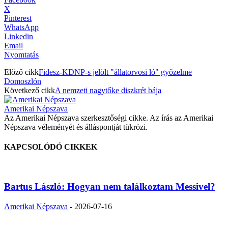
X
Pinterest
WhatsApp
Linkedin
Email
Nyomtatás
Előző cikk
Fidesz-KDNP-s jelölt "állatorvosi ló" győzelme
Domoszlón
Következő cikk
A nemzeti nagytőke diszkrét bája
Amerikai Népszava
Az Amerikai Népszava szerkesztőségi cikke. Az írás az Amerikai
Népszava véleményét és álláspontját tükrözi.
KAPCSOLÓDÓ CIKKEK
Bartus László: Hogyan nem találkoztam Messivel?
Amerikai Népszava
-
2026-07-16