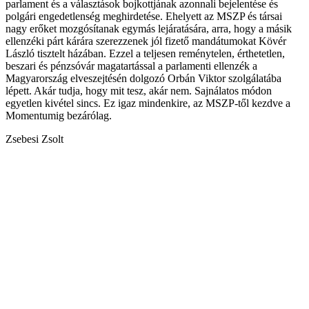
parlament és a választások bojkottjának azonnali bejelentése és
polgári engedetlenség meghirdetése. Ehelyett az MSZP és társai
nagy erőket mozgósítanak egymás lejáratására, arra, hogy a másik
ellenzéki párt kárára szerezzenek jól fizető mandátumokat Kövér
László tisztelt házában. Ezzel a teljesen reménytelen, érthetetlen,
beszari és pénzsóvár magatartással a parlamenti ellenzék a
Magyarország elveszejtésén dolgozó Orbán Viktor szolgálatába
lépett. Akár tudja, hogy mit tesz, akár nem. Sajnálatos módon
egyetlen kivétel sincs. Ez igaz mindenkire, az MSZP-től kezdve a
Momentumig bezárólag.
Zsebesi Zsolt