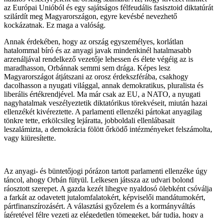
az Európai Unióból és egy sajátságos félfeudális fasisztoid diktatúrát
szilárdít meg Magyarországon, egyre kevésbé nevezhető
kockázatnak. Ez maga a valóság.
Annak érdekében, hogy az ország egyszemélyes, korlátlan
hatalommal bíró és az anyagi javak mindenkinél hatalmasabb
arzenáljával rendelkező vezetője lehessen és élete végéig az is
maradhasson, Orbánnak semmi sem drága. Képes lesz
Magyarországot átjátszani az orosz érdekszférába, csakhogy
dacolhasson a nyugati világgal, annak demokratikus, pluralista és
liberális értékrendjével. Ma már csak az EU, a NATO, a nyugati
nagyhatalmak veszélyeztetik diktatórikus törekvéseit, miután hazai
ellenzékét kivéreztette. A parlamenti ellenzéki pártokat anyagilag
tönkre tette, erkölcsileg lejáratta, jobboldali ellenlábasait
leszalámizta, a demokrácia fölött őrködő intézményeket felszámolta,
vagy kiüresítette.
Az anyagi- és büntetőjogi pórázon tartott parlamenti ellenzéke úgy
táncol, ahogy Orbán fütyül. Lelkesen játssza az udvari bolond
ráosztott szerepet. A gazda kezét lihegve nyaldosó ölebként csóválja
a farkát az odavetett jutalomfalatokért, képviselői mandátumokért,
pártfinanszírozásért. A választási győzelem és a kormányváltás
ígéretével félre vezeti az elégedetlen tömegeket, bár tudja, hogy a