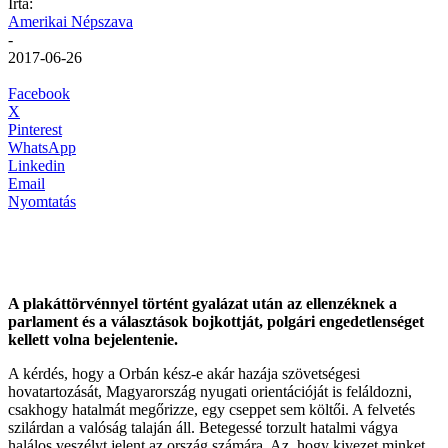
Írta:
Amerikai Népszava
-
2017-06-26
Facebook
X
Pinterest
WhatsApp
Linkedin
Email
Nyomtatás
A plakáttörvénnyel történt gyalázat után az ellenzéknek a
parlament és a választások bojkottját, polgári engedetlenséget
kellett volna bejelentenie.
A kérdés, hogy a Orbán kész-e akár hazája szövetségesi
hovatartozását, Magyarország nyugati orientációját is feláldozni,
csakhogy hatalmát megőrizze, egy cseppet sem költői. A felvetés
szilárdan a valóság talaján áll. Betegessé torzult hatalmi vágya
halálos veszélyt jelent az ország számára. Az, hogy kivezet minket