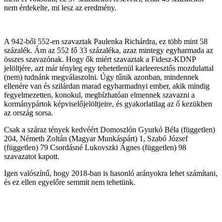
nem érdekelte, mi lesz az eredmény.
A 942-ből 552-en szavaztak Paulenka Richárdra, ez több mint 58
százalék. Ám az 552 fő 33 százaléka, azaz mintegy egyharmada az
összes szavazónak. Hogy ők miért szavaztak a Fidesz-KDNP
jelöltjére, azt már tényleg egy tehetetlenül karleeresztős mozdulattal
(nem) tudnánk megválaszolni. Úgy tűnik azonban, mindennek
ellenére van és szilárdan marad egyharmadnyi ember, akik mindig
fegyelmezetten, konokul, megbízhatóan elmennek szavazni a
kormánypártok képviselőjelöltjeire, és gyakorlatilag az ő kezükben
az ország sorsa.
Csak a száraz tények kedvéért Domoszlón Gyurkó Béla (független)
204, Németh Zoltán (Magyar Munkáspárt) 1, Szabó József
(független) 79 Csordásné Lukovszki Ágnes (független) 98
szavazatot kapott.
Igen valószínű, hogy 2018-ban is hasonló arányokra lehet számítani,
és ez ellen egyelőre semmit nem tehetünk.