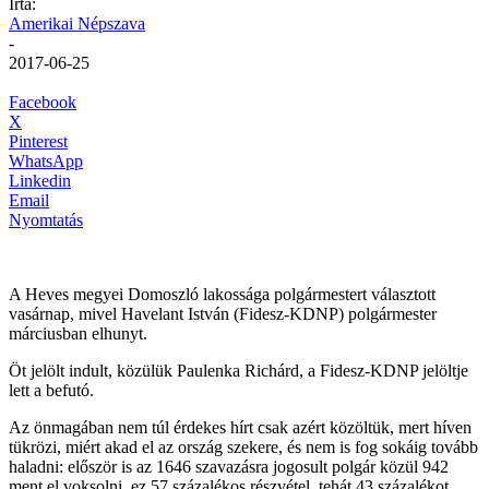
Írta:
Amerikai Népszava
-
2017-06-25
Facebook
X
Pinterest
WhatsApp
Linkedin
Email
Nyomtatás
A Heves megyei Domoszló lakossága polgármestert választott
vasárnap, mivel Havelant István (Fidesz-KDNP) polgármester
márciusban elhunyt.
Öt jelölt indult, közülük Paulenka Richárd, a Fidesz-KDNP jelöltje
lett a befutó.
Az önmagában nem túl érdekes hírt csak azért közöltük, mert híven
tükrözi, miért akad el az ország szekere, és nem is fog sokáig tovább
haladni: először is az 1646 szavazásra jogosult polgár közül 942
ment el voksolni, ez 57 százalékos részvétel, tehát 43 százalékot