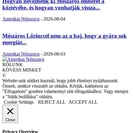
Hogyan nevezhetik ki Mészáros emberét a
köztévébe, és hogyan vonhatják vissza...
Amerikai Népszava
-
2026-08-04
Mészáros Lőrinccel nem az a baj, hogy a gyára sok
energiát...
Amerikai Népszava
-
2026-08-03
RÓLUNK
KÖVESS MINKET
©
Website-unk sütiket használ, hogy jobb élményt nyújthassunk
Önnek, amikor visszatér az oldalra. Kérjük, kattintson az
"Elfogadom" gombra valamennyi süti elfogadásához. Vagy menjen
a "Sütik beállítása" oldalra.
Cookie Settings
REJECT ALL
ACCEPT ALL
Close
Privacy Overview