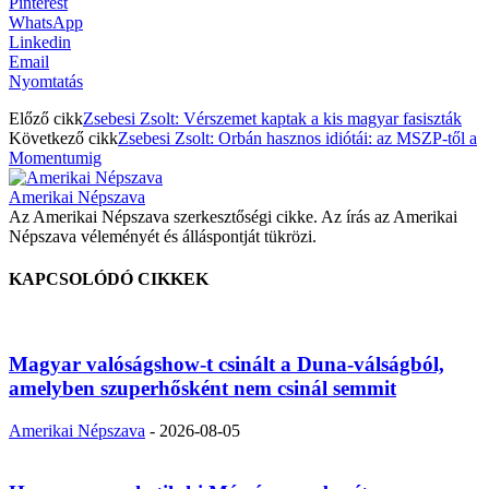
Pinterest
WhatsApp
Linkedin
Email
Nyomtatás
Előző cikk
Zsebesi Zsolt: Vérszemet kaptak a kis magyar fasiszták
Következő cikk
Zsebesi Zsolt: Orbán hasznos idiótái: az MSZP-től a
Momentumig
Amerikai Népszava
Az Amerikai Népszava szerkesztőségi cikke. Az írás az Amerikai
Népszava véleményét és álláspontját tükrözi.
KAPCSOLÓDÓ CIKKEK
Magyar valóságshow-t csinált a Duna-válságból,
amelyben szuperhősként nem csinál semmit
Amerikai Népszava
-
2026-08-05