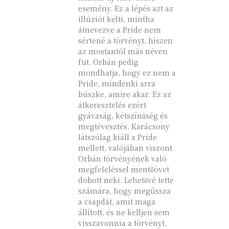
esemény. Ez a lépés azt az
illúziót kelti, mintha
átnevezve a Pride nem
sértené a törvényt, hiszen
az mostantól más néven
fut. Orbán pedig
mondhatja, hogy ez nem a
Pride, mindenki arra
büszke, amire akar. Ez az
átkeresztelés ezért
gyávaság, kétszínűség és
megtévesztés. Karácsony
látszólag kiáll a Pride
mellett, valójában viszont
Orbán törvényének való
megfeleléssel mentőövet
dobott neki. Lehetővé tette
számára, hogy megússza
a csapdát, amit maga
állított, és ne kelljen sem
visszavonnia a törvényt,