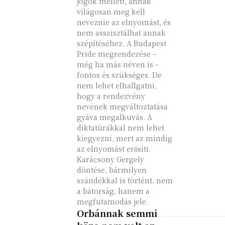
jogok mellett, annak
világosan meg kell
neveznie az elnyomást, és
nem asszisztálhat annak
szépítéséhez. A Budapest
Pride megrendezése –
még ha más néven is –
fontos és szükséges. De
nem lehet elhallgatni,
hogy a rendezvény
nevének megváltoztatása
gyáva megalkuvás. A
diktatúrákkal nem lehet
kiegyezni, mert az mindig
az elnyomást erősíti.
Karácsony Gergely
döntése, bármilyen
szándékkal is történt, nem
a bátorság, hanem a
megfutamodás jele.
Orbánnak semmi