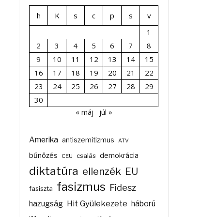
h
K
s
c
p
s
v
1
2
3
4
5
6
7
8
9
10
11
12
13
14
15
16
17
18
19
20
21
22
23
24
25
26
27
28
29
30
« máj
júl »
Amerika
antiszemitizmus
ATV
bűnözés
demokrácia
csalás
CEU
diktatúra
ellenzék
EU
fasizmus
Fidesz
fasiszta
Hit Gyülekezete
hazugság
háború