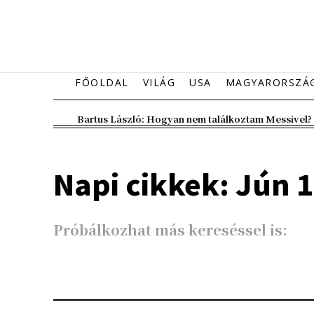
FŐOLDAL
VILÁG
USA
MAGYARORSZÁ
Bartus László: Hogyan nem találkoztam Messivel?
Napi cikkek: Jún 1
Próbálkozhat más kereséssel is: