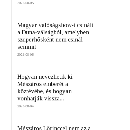
2026-08-05
Magyar valóságshow-t csinált
a Duna-válságból, amelyben
szuperhősként nem csinál
semmit
2026-08-05
Hogyan nevezhetik ki
Mészáros emberét a
köztévébe, és hogyan
vonhatják vissza...
2026-08-04
Mészáros Lőrinccel nem az a