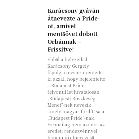
Karácsony gyáván
átnevezte a Pride-
ot, amivel
mentőövet dobott
Orbánnak –
Frissítve!
Ebből a helyzetből
Karácsony Gergely
főpolgármester mentette
ki azzal, hogy bejelentette:
a Budapest Pride
felvonulást hivatalosan
„Budapesti Büszkeség
Menet”-nek nevezik,
amely magyar fordítása a
„Budapest Pride”-nak.
Formailag nem azonos az
eredeti rendezvénnyel,
hanem új elnevezésű