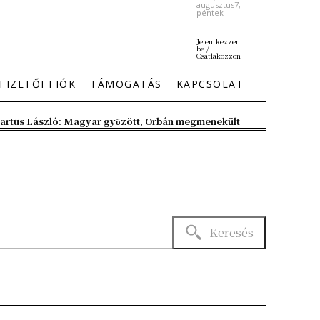
augusztus7,
péntek
Jelentkezzen
be /
Csatlakozzon
FIZETŐI FIÓK
TÁMOGATÁS
KAPCSOLAT
artus László: Magyar győzött, Orbán megmenekült
Keresés