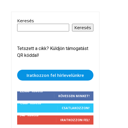
Keresés
Keresés
Tetszett a cikk? Küldjön támogatást
QR kóddal!
Iratkozzon fel hírlevelünkre
25,000
Követő
KÖVESSEN MINKET!
1,000
Követő
CSATLAKOZZON!
340
Követő
IRATKOZZON FEL!