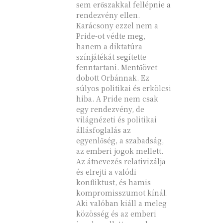
sem erőszakkal fellépnie a
rendezvény ellen.
Karácsony ezzel nem a
Pride-ot védte meg,
hanem a diktatúra
színjátékát segítette
fenntartani. Mentőövet
dobott Orbánnak. Ez
súlyos politikai és erkölcsi
hiba. A Pride nem csak
egy rendezvény, de
világnézeti és politikai
állásfoglalás az
egyenlőség, a szabadság,
az emberi jogok mellett.
Az átnevezés relativizálja
és elrejti a valódi
konfliktust, és hamis
kompromisszumot kínál.
Aki valóban kiáll a meleg
közösség és az emberi