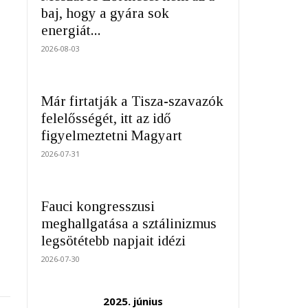
baj, hogy a gyára sok
energiát...
2026-08-03
Már firtatják a Tisza-szavazók
felelősségét, itt az idő
figyelmeztetni Magyart
2026-07-31
Fauci kongresszusi
meghallgatása a sztálinizmus
legsötétebb napjait idézi
2026-07-30
2025. június