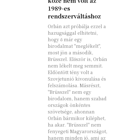
köze nem volt az
1989-es
rendszerváltáshoz
Orbán azt próbálja ezzel a
hazugsággal elhitetni,
hogy ő már egy
birodalmat "meglékelt",
most jön a második,
Brüsszel. Először is, Orbán
nem lékelt meg semmit.
Eldöntött tény volt a
Szovjetunió kivonulása és
felszámolása. Másrészt,
"Brüsszel" nem egy
birodalom, hanem szabad
országok önkéntes
szövetsége, ahonnan
Orbán bármikor kiléphet,
ha akar. "Brüsszel" nem
fenyegeti Magyarországot,
hanem minden jó, ami az