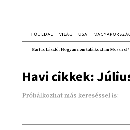
FŐOLDAL
VILÁG
USA
MAGYARORSZÁ
Bartus László: Hogyan nem találkoztam Messivel?
Havi cikkek: Júliu
Próbálkozhat más kereséssel is: