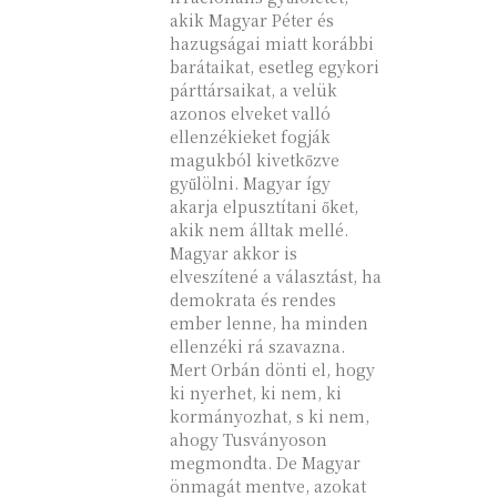
akik Magyar Péter és
hazugságai miatt korábbi
barátaikat, esetleg egykori
párttársaikat, a velük
azonos elveket valló
ellenzékieket fogják
magukból kivetkőzve
gyűlölni. Magyar így
akarja elpusztítani őket,
akik nem álltak mellé.
Magyar akkor is
elveszítené a választást, ha
demokrata és rendes
ember lenne, ha minden
ellenzéki rá szavazna.
Mert Orbán dönti el, hogy
ki nyerhet, ki nem, ki
kormányozhat, s ki nem,
ahogy Tusványoson
megmondta. De Magyar
önmagát mentve, azokat