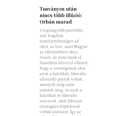
Tusványos után
nincs több illúzió:
Orbán marad
A legnagyobb pusztítás,
ami tragikus
reménytelenségre ad
okot, az lesz, amit Magyar
az ellenzékben okoz.
Veszít, de nem tűnik el.
Fanatikus híveivel elhiteti,
hogy a vereségének okai
azok a baloldali, liberális
ellenzéki pártok voltak,
amelyek még nem
szűntek meg, és azok a
baloldali és liberális
szavazók, akik fideszes
önmagára képtelenek
voltak szavazni. Így az