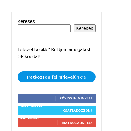
Keresés
Keresés
Tetszett a cikk? Küldjön támogatást
QR kóddal!
Iratkozzon fel hírlevelünkre
25,000
Követő
KÖVESSEN MINKET!
1,000
Követő
CSATLAKOZZON!
340
Követő
IRATKOZZON FEL!