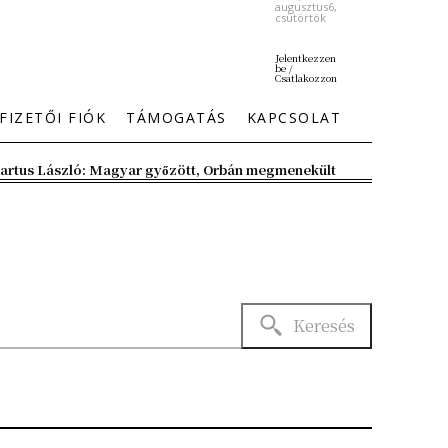
augusztus6,
csütörtök
Jelentkezzen
be /
Csatlakozzon
FIZETŐI FIÓK
TÁMOGATÁS
KAPCSOLAT
artus László: Magyar győzött, Orbán megmenekült
Keresés