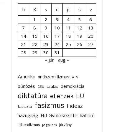
h
K
s
c
p
s
v
1
2
3
4
5
6
7
8
9
10
11
12
13
14
15
16
17
18
19
20
21
22
23
24
25
26
27
28
29
30
31
« jún
aug »
Amerika
antiszemitizmus
ATV
bűnözés
demokrácia
csalás
CEU
diktatúra
ellenzék
EU
fasizmus
Fidesz
fasiszta
Hit Gyülekezete
hazugság
háború
illiberalizmus
járvány
jogállam