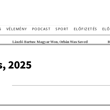
G
VÉLEMÉNY
PODCAST
SPORT
ELŐFIZETÉS
ELŐ
László Bartus: Magyar Won, Orbán Was Saved
B
s, 2025