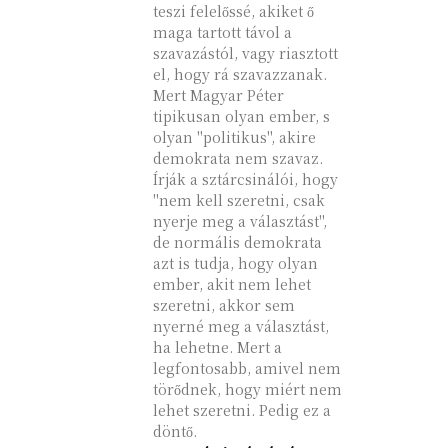
teszi felelőssé, akiket ő
maga tartott távol a
szavazástól, vagy riasztott
el, hogy rá szavazzanak.
Mert Magyar Péter
tipikusan olyan ember, s
olyan "politikus", akire
demokrata nem szavaz.
Írják a sztárcsinálói, hogy
"nem kell szeretni, csak
nyerje meg a választást",
de normális demokrata
azt is tudja, hogy olyan
ember, akit nem lehet
szeretni, akkor sem
nyerné meg a választást,
ha lehetne. Mert a
legfontosabb, amivel nem
törődnek, hogy miért nem
lehet szeretni. Pedig ez a
döntő.