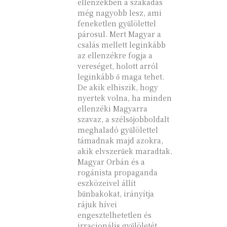
ellenzékben a szakadás
még nagyobb lesz, ami
feneketlen gyűlölettel
párosul. Mert Magyar a
csalás mellett leginkább
az ellenzékre fogja a
vereséget, holott arról
leginkább ő maga tehet.
De akik elhiszik, hogy
nyertek volna, ha minden
ellenzéki Magyarra
szavaz, a szélsőjobboldalt
meghaladó gyűlölettel
támadnak majd azokra,
akik elvszerűek maradtak.
Magyar Orbán és a
rogánista propaganda
eszközeivel állít
bűnbakokat, irányítja
rájuk hívei
engesztelhetetlen és
irracionális gyűlöletét,