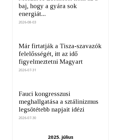
baj, hogy a gyára sok
energiát...
2026-08-03
Már firtatják a Tisza-szavazók
felelősségét, itt az idő
figyelmeztetni Magyart
2026-07-31
Fauci kongresszusi
meghallgatása a sztálinizmus
legsötétebb napjait idézi
2026-07-30
2025. július