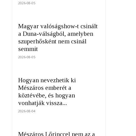
2026-08-05
Magyar valóságshow-t csinált
a Duna-válságból, amelyben
szuperhősként nem csinál
semmit
2026-08-05
Hogyan nevezhetik ki
Mészáros emberét a
köztévébe, és hogyan
vonhatják vissza...
2026-08-04
Mészáros Lőrinccel nem az a