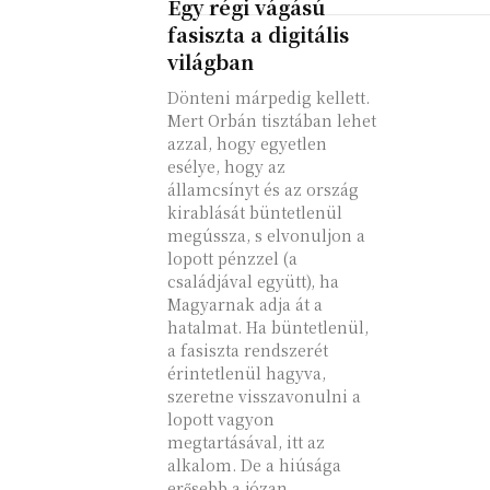
Egy régi vágású
fasiszta a digitális
világban
Dönteni márpedig kellett.
Mert Orbán tisztában lehet
azzal, hogy egyetlen
esélye, hogy az
államcsínyt és az ország
kirablását büntetlenül
megússza, s elvonuljon a
lopott pénzzel (a
családjával együtt), ha
Magyarnak adja át a
hatalmat. Ha büntetlenül,
a fasiszta rendszerét
érintetlenül hagyva,
szeretne visszavonulni a
lopott vagyon
megtartásával, itt az
alkalom. De a hiúsága
erősebb a józan