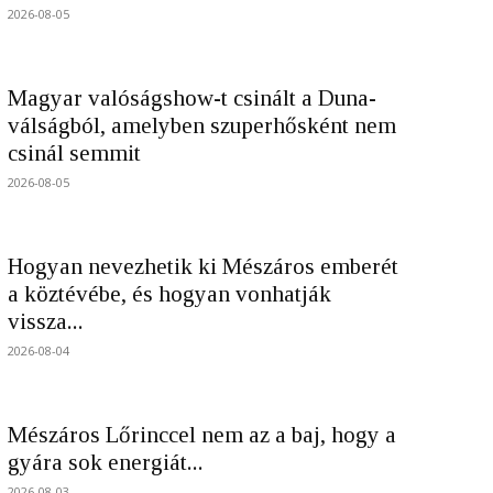
2026-08-05
Magyar valóságshow-t csinált a Duna-
válságból, amelyben szuperhősként nem
csinál semmit
2026-08-05
Hogyan nevezhetik ki Mészáros emberét
a köztévébe, és hogyan vonhatják
vissza...
2026-08-04
Mészáros Lőrinccel nem az a baj, hogy a
gyára sok energiát...
2026-08-03