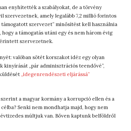
isan enyhítették a szabályokat, de a törvény
il szervezetnek, amely legalább 7,2 millió forintos
l támogatott szervezet” minősítést kell használnia
, hogy a támogatás utáni egy és nem három évig
 érintett szervezetnek.
nyét: valóban sötét korszakot idéz egy olyan
 kinyírását „pár adminisztrációs teendővé”,
 küldését
„idegenrendészeti eljárássá”
 szerint a magyar kormány a korrupció ellen és a
zi célba? Senki nem mondhatja majd, hogy nem
 évtizedes múltjuk van. Bőven kaptunk belföldről