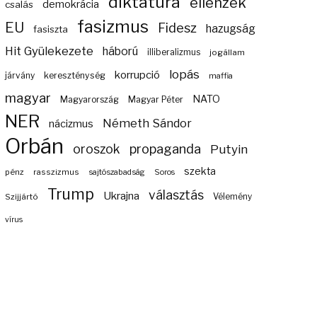
diktatúra
ellenzék
demokrácia
csalás
fasizmus
EU
Fidesz
hazugság
fasiszta
Hit Gyülekezete
háború
illiberalizmus
jogállam
lopás
korrupció
járvány
kereszténység
maffia
magyar
NATO
Magyarország
Magyar Péter
NER
Németh Sándor
nácizmus
Orbán
propaganda
oroszok
Putyin
szekta
pénz
rasszizmus
sajtószabadság
Soros
Trump
választás
Ukrajna
Szijjártó
Vélemény
vírus