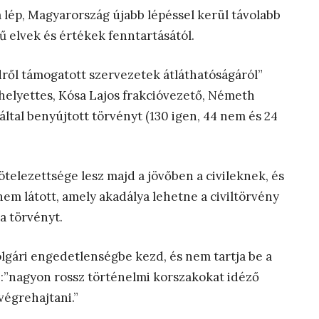
 lép, Magyarország újabb lépéssel kerül távolabb
 elvek és értékek fenntartásától.
dről támogatott szervezetek átláthatóságáról”
-helyettes, Kósa Lajos frakcióvezető, Németh
 által benyújtott törvényt (130 igen, 44 nem és 24
ötelezettsége lesz majd a jövőben a civileknek, és
em látott, amely akadálya lehetne a civiltörvény
a törvényt.
polgári engedetlenségbe kezd, és nem tartja be a
:”nagyon rossz történelmi korszakokat idéző
végrehajtani.”