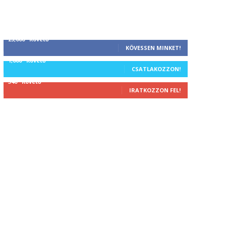
25,000
Követő
KÖVESSEN MINKET!
1,000
Követő
CSATLAKOZZON!
340
Követő
IRATKOZZON FEL!