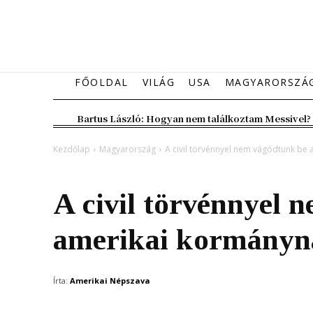
FŐOLDAL
VILÁG
USA
MAGYARORSZÁ
Bartus László: Hogyan nem találkoztam Messivel?
Kezdőlap
Magyarország
A civil törvénnyel nem vágódtunk be
Magyarország
A civil törvénnyel 
amerikai kormányn
Írta:
Amerikai Népszava