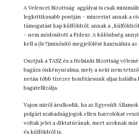
A Velencei Bizottság aggályai is csak minimál
legkritikusabb pontján – miszerint annak a civ
támogatást kap külföldről, annak a „külföldrő
– nem módosított a Fidesz. A különbség annyi
kell a (le?)minősítő megjelölést használnia az
Osztjuk a TASZ és a Helsinki Bizottság vélemé
bagázs önkényuralma, mely a neki nem tetszők
netán több tízezer honfitársunk aljas halálba
bagatellizálja.
Vajon miről árulkodik, ha az Egyesült Államok
polgári szabadságjogok ellen harcolókat ves
voltak jelei a diktatúrának, mert azoknak már
és külföldről is.