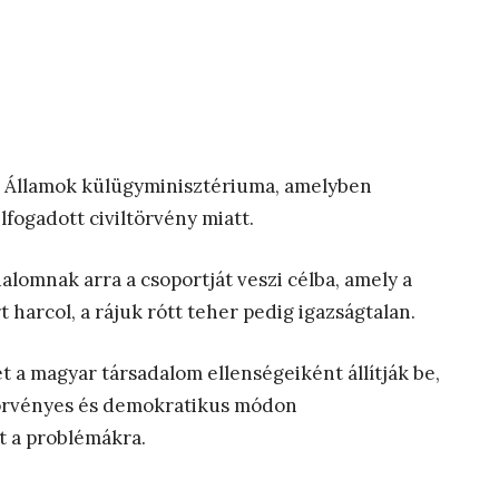
lt Államok külügyminisztériuma, amelyben
fogadott civiltörvény miatt.
lomnak arra a csoportját veszi célba, amely a
 harcol, a rájuk rótt teher pedig igazságtalan.
t a magyar társadalom ellenségeiként állítják be,
törvényes és demokratikus módon
t a problémákra.