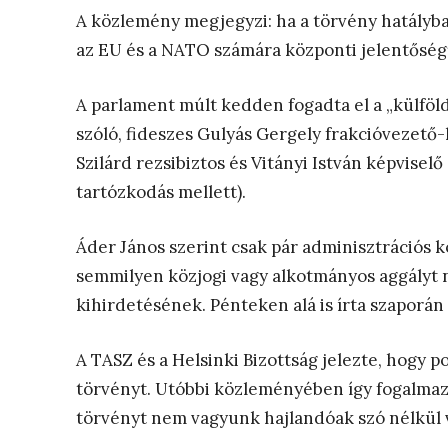
A közlemény megjegyzi: ha a törvény hatályba
az EU és a NATO számára központi jelentőségű
A parlament múlt kedden fogadta el a „külföl
szóló, fideszes Gulyás Gergely frakcióvezető
Szilárd rezsibiztos és Vitányi István képviselő
tartózkodás mellett).
Áder János szerint csak pár adminisztrációs k
semmilyen közjogi vagy alkotmányos aggályt n
kihirdetésének. Pénteken alá is írta szaporán 
A TASZ és a Helsinki Bizottság jelezte, hogy 
törvényt. Utóbbi közleményében így fogalmaz
törvényt nem vagyunk hajlandóak szó nélkül 