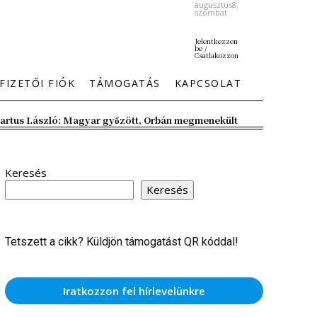
augusztus8,
szombat
Jelentkezzen
be /
Csatlakozzon
FIZETŐI FIÓK
TÁMOGATÁS
KAPCSOLAT
artus László: Magyar győzött, Orbán megmenekült
Keresés
Keresés
Tetszett a cikk? Küldjön támogatást QR kóddal!
Iratkozzon fel hírlevelünkre