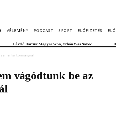
G
VÉLEMÉNY
PODCAST
SPORT
ELŐFIZETÉS
ELŐ
László Bartus: Magyar Won, Orbán Was Saved
B
 az amerikai kormánynál
nem vágódtunk be az
ál