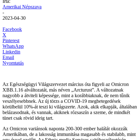
Írta:
Amerikai Népszava
-
2023-04-30
Facebook
X
Pinterest
WhatsApp
Linkedin
Email
Nyomtatás
Az Egészségügyi Világszervezet március óta figyeli az Omicron
XBB.1.16 alváltozatát, más néven „Arcturust”. A változatnak
nagyobb a átviteli képessége, mint a korábbiaknak, de nem tűnik
veszélyesebbnek. Az új törzs a COVID-19 megbetegedések
körülbelül 10%-át teszi ki világszerte. Azok, akik elkapják, általában
belázasodnak, és vannak, akiknek rózsaszín a szeme, de mindkét
tünet csak rövid ideig tart.
Az Omicron variánsok naponta 200-300 ember halálát okozzák
Amerikában, de a lakosság immunitása magasabb és stabilabb, mint
egy évvel ezelőtt. Az Ethnic media Services sajtóbeszélgetésén