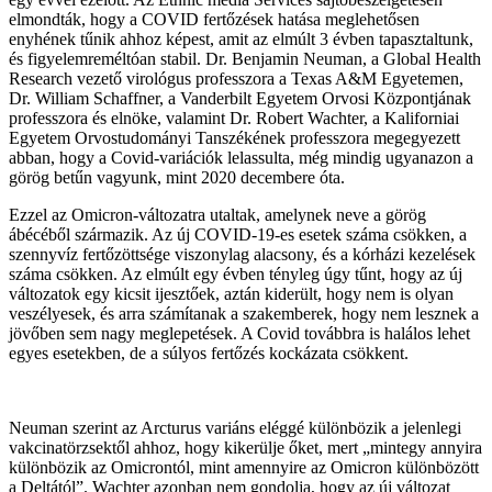
elmondták, hogy a COVID fertőzések hatása meglehetősen
enyhének tűnik ahhoz képest, amit az elmúlt 3 évben tapasztaltunk,
és figyelemreméltóan stabil. Dr. Benjamin Neuman, a Global Health
Research vezető virológus professzora a Texas A&M Egyetemen,
Dr. William Schaffner, a Vanderbilt Egyetem Orvosi Központjának
professzora és elnöke, valamint Dr. Robert Wachter, a Kaliforniai
Egyetem Orvostudományi Tanszékének professzora megegyezett
abban, hogy a Covid-variációk lelassulta, még mindig ugyanazon a
görög betűn vagyunk, mint 2020 decembere óta.
Ezzel az Omicron-változatra utaltak, amelynek neve a görög
ábécéből származik. Az új COVID-19-es esetek száma csökken, a
szennyvíz fertőzöttsége viszonylag alacsony, és a kórházi kezelések
száma csökken. Az elmúlt egy évben tényleg úgy tűnt, hogy az új
változatok egy kicsit ijesztőek, aztán kiderült, hogy nem is olyan
veszélyesek, és arra számítanak a szakemberek, hogy nem lesznek a
jövőben sem nagy meglepetések. A Covid továbbra is halálos lehet
egyes esetekben, de a súlyos fertőzés kockázata csökkent.
Neuman szerint az Arcturus variáns eléggé különbözik a jelenlegi
vakcinatörzsektől ahhoz, hogy kikerülje őket, mert „mintegy annyira
különbözik az Omicrontól, mint amennyire az Omicron különbözött
a Deltától”. Wachter azonban nem gondolja, hogy az új változat