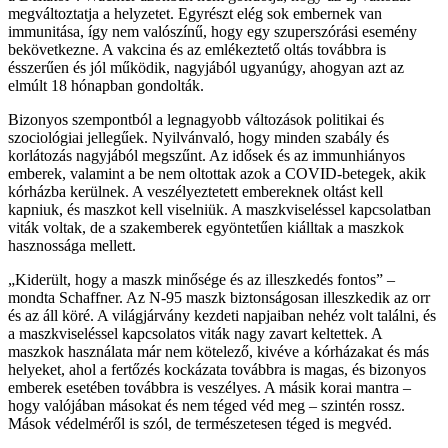
megváltoztatja a helyzetet. Egyrészt elég sok embernek van
immunitása, így nem valószínű, hogy egy szuperszórási esemény
bekövetkezne. A vakcina és az emlékeztető oltás továbbra is
ésszerűen és jól működik, nagyjából ugyanúgy, ahogyan azt az
elmúlt 18 hónapban gondolták.
Bizonyos szempontból a legnagyobb változások politikai és
szociológiai jellegűek. Nyilvánvaló, hogy minden szabály és
korlátozás nagyjából megszűnt. Az idősek és az immunhiányos
emberek, valamint a be nem oltottak azok a COVID-betegek, akik
kórházba kerülnek. A veszélyeztetett embereknek oltást kell
kapniuk, és maszkot kell viselniük. A maszkviseléssel kapcsolatban
viták voltak, de a szakemberek egyöntetűen kiálltak a maszkok
hasznossága mellett.
„Kiderült, hogy a maszk minősége és az illeszkedés fontos” –
mondta Schaffner. Az N-95 maszk biztonságosan illeszkedik az orr
és az áll köré. A világjárvány kezdeti napjaiban nehéz volt találni, és
a maszkviseléssel kapcsolatos viták nagy zavart keltettek. A
maszkok használata már nem kötelező, kivéve a kórházakat és más
helyeket, ahol a fertőzés kockázata továbbra is magas, és bizonyos
emberek esetében továbbra is veszélyes. A másik korai mantra –
hogy valójában másokat és nem téged véd meg – szintén rossz.
Mások védelméről is szól, de természetesen téged is megvéd.