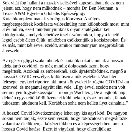
Sok vitát fog hallani a maszk viselésével kapcsolatban, de ez nem
jelenti azt, hogy nem működnek – mondta Dr. Ben Neuman, a
Texas A&M Egyetem Globális Egészségügyi
Kutatókomplexumának virológus főorvosa. A súlyos
megbetegedések kockázata valószínűleg nem különbözik most, mint
3 év múlva, ezért mindannyiunknak olyan stratégiákat kell
kidolgoznia, amelyek lehetővé teszik számunkra, hogy a lehető
legteljesebb életet éljük, miközben csökkentjük a kockázatokat. És
ez más, mint két évvel ezelőtt, amikor mindannyian megpróbáltuk
átvészelni.
Az egészségügyi szakemberek és kutatók sokat tanultak a hosszú
ideig tartó covidról, és még mindig dolgoznak azon, hogy
megértsék. Azoknál az embereknél, akik újrafertőződnek, megnő a
hosszú COVID veszélye, különösen a nők esetében. Wachter
felesége, egykori riporter, aki most könyveket ír, régóta COVID-ban
szenved, és megtanul együtt élni vele. „Egy évvel ezelőtt nem volt
semmilyen fogyatékossága” – mondja Wachter. „De a legtöbb nap
délután egy-kettő körül üzenetet küld nekem, és azt mondja, falnak
ütköztem, aludnom kell. Korábban soha nem kellett ilyet csinálnia.”
A hosszú Covid következménye lehet egy kis agyi köd. De nagyon
sokan nem tudják, észre sem veszik, hogy fokozatosan megváltozik
valami az életükben, a közérzetükben és a képességeikben, ami a
hosszú Covid hatása. Ezért jó vigyázni, hogy elkerüljük az