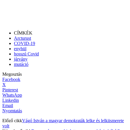
CÍMKÉK
Arcturust
COVID-19
enyhül
hosszú Covid
járvány
mutáció
Megosztás
Facebook
X
Pinterest
WhatsApp
Linkedin
Email
Nyomtatás
Előző cikk
Vágó István a magyar demokraták lelke és lelkiismerete
volt