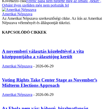
Következő cikk
Ferenc pápa nem hirdette meg az orbáni „békét”,
Orbánt ilyen szelíden még nem pofozták fel
Amerikai Népszava
Az Amerikai Népszava szerkesztőségi cikke. Az írás az Amerikai
Népszava véleményét és álláspontját tükrözi.
KAPCSOLÓDÓ CIKKEK
A novemberi választás közeledtével a vita
középpontjába a választójog került
Amerikai Népszava
-
2026-06-29
Voting Rights Take Center Stage as November’s
Midterm Elections Approach
Amerikai Népszava
-
2026-06-29
Az Ebola nem vár: háború, bizalmatlanság,