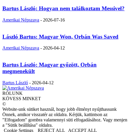
Bartus László: Hogyan nem találkoztam Messivel?
Amerikai Népszava
-
2026-07-16
László Bartus: Magyar Won, Orbán Was Saved
Amerikai Népszava
-
2026-04-12
Bartus László: Magyar győzött, Orbán
megmenekült
Bartus László
-
2026-04-12
RÓLUNK
KÖVESS MINKET
©
Website-unk sütiket használ, hogy jobb élményt nyújthassunk
Önnek, amikor visszatér az oldalra. Kérjük, kattintson az
"Elfogadom" gombra valamennyi süti elfogadásához. Vagy menjen
a "Sütik beállítása" oldalra.
Cookie Settings
REJECT ALL
ACCEPT ALL