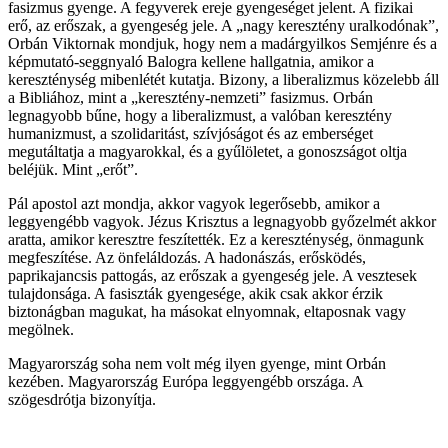
fasizmus gyenge. A fegyverek ereje gyengeséget jelent. A fizikai
erő, az erőszak, a gyengeség jele. A „nagy keresztény uralkodónak”,
Orbán Viktornak mondjuk, hogy nem a madárgyilkos Semjénre és a
képmutató-seggnyaló Balogra kellene hallgatnia, amikor a
kereszténység mibenlétét kutatja. Bizony, a liberalizmus közelebb áll
a Bibliához, mint a „keresztény-nemzeti” fasizmus. Orbán
legnagyobb bűne, hogy a liberalizmust, a valóban keresztény
humanizmust, a szolidaritást, szívjóságot és az emberséget
megutáltatja a magyarokkal, és a gyűlöletet, a gonoszságot oltja
beléjük. Mint „erőt”.
Pál apostol azt mondja, akkor vagyok legerősebb, amikor a
leggyengébb vagyok. Jézus Krisztus a legnagyobb győzelmét akkor
aratta, amikor keresztre feszítették. Ez a kereszténység, önmagunk
megfeszítése. Az önfeláldozás. A hadonászás, erősködés,
paprikajancsis pattogás, az erőszak a gyengeség jele. A vesztesek
tulajdonsága. A fasiszták gyengesége, akik csak akkor érzik
biztonágban magukat, ha másokat elnyomnak, eltaposnak vagy
megölnek.
Magyarország soha nem volt még ilyen gyenge, mint Orbán
kezében. Magyarország Európa leggyengébb országa. A
szögesdrótja bizonyítja.