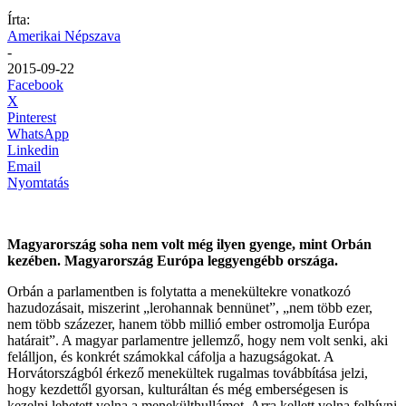
Írta:
Amerikai Népszava
-
2015-09-22
Facebook
X
Pinterest
WhatsApp
Linkedin
Email
Nyomtatás
Magyarország soha nem volt még ilyen gyenge, mint Orbán
kezében. Magyarország Európa leggyengébb országa.
Orbán a parlamentben is folytatta a menekültekre vonatkozó
hazudozásait, miszerint „lerohannak bennünet”, „nem több ezer,
nem több százezer, hanem több millió ember ostromolja Európa
határait”. A magyar parlamentre jellemző, hogy nem volt senki, aki
felálljon, és konkrét számokkal cáfolja a hazugságokat. A
Horvátországból érkező menekültek rugalmas továbbítása jelzi,
hogy kezdettől gyorsan, kulturáltan és még emberségesen is
kezelni lehetett volna a menekülthullámot. Arra kellett volna felhívni