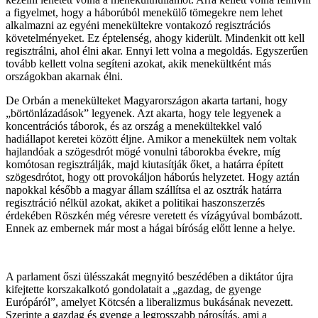
a figyelmet, hogy a háborúból menekülő tömegekre nem lehet
alkalmazni az egyéni menekültekre vontakozó regisztrációs
követelményeket. Ez éptelenség, ahogy kiderült. Mindenkit ott kell
regisztrálni, ahol élni akar. Ennyi lett volna a megoldás. Egyszerűen
tovább kellett volna segíteni azokat, akik menekültként más
országokban akarnak élni.
De Orbán a menekülteket Magyarországon akarta tartani, hogy
„börtönlázadások” legyenek. Azt akarta, hogy tele legyenek a
koncentrációs táborok, és az ország a menekültekkel való
hadiállapot keretei között éljne. Amikor a menekültek nem voltak
hajlandóak a szögesdrót mögé vonulni táborokba évekre, míg
komótosan regisztrálják, majd kiutasítják őket, a határra épített
szögesdrótot, hogy ott provokáljon háborús helyzetet. Hogy aztán
napokkal később a magyar állam szállítsa el az osztrák határra
regisztráció nélkül azokat, akiket a politikai haszonszerzés
érdekében Röszkén még véresre veretett és vízágyúval bombázott.
Ennek az embernek már most a hágai bíróság előtt lenne a helye.
A parlament őszi ülésszakát megnyitó beszédében a diktátor újra
kifejtette korszakalkotó gondolatait a „gazdag, de gyenge
Európáról”, amelyet Kötcsén a liberalizmus bukásának nevezett.
Szerinte a gazdag és gyenge a legrosszabb párosítás, ami a