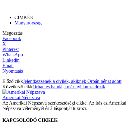
CÍMKÉK
Magyarország
Megosztás
Facebook
X
Pinterest
WhatsApp
Linkedin
Email
Nyomtatás
Előző cikk
Jelentkezzenek a civilek, akiknek Orbán pénzt adott
Következő cikk
Orbán és bandája már nyíltan zsidózik
Amerikai Népszava
Az Amerikai Népszava szerkesztőségi cikke. Az írás az Amerikai
Népszava véleményét és álláspontját tükrözi.
KAPCSOLÓDÓ CIKKEK