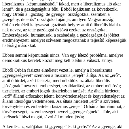
liberalizmus „képmutatásából” fakad, mert a liberalizmus „jó akar
lenni”, de a gazdagságát is félti. Ebből logikusan az következik,
hogy Orbán a „gazdag, de gyenge” országokkal szemben a
„szegény, de erős” országokat ajánlja, amilyen Magyarország.
Orbán elméleti katyvaszát igazítsuk helyre: amit ő liberális blabla-
nak nevez, az tette gazdaggá és jóvá ezeket az országokat.
Emberségesek, humánusak, a szabadság a gazdagságot és jólétet
eredményezett, amelyet szívesen megosztanak a teljesítő képességük
határáig másokkal.
Ebben semmi képmutatás nincs. Van egy létező probléma, amelyre
demokratikus keretek között meg kell találni a választ. Ennyi.
Ebből Orbán fasiszta elméletet vezet le, amely a liberalizmus
„gyengeségével” szemben a fasizmus „erejét” állítja. Az az „erő”,
amit ő hirdet, azért fasiszta, mert nélkülözi az általa liberális
„jóságnak” nevezett emberséget, szolidaritást, az emberi méltóság
tiszteletét, az emberi jogok tiszteletben tartását. Az általa hirdetett
„erő” állami erőszakot jelent, könyörtelenséget és kegyetlenséget az
állami ideológia védelmében. Az általa hirdetett „erő” a szívtelen,
törvénytelen és embertelen fasizmus „ereje”. Orbán a humánumot, a
törvényeséget, az emberséget nevezi „gyengeségnek”. Tőle, aki
„erősnek” hiszi magát, távol áll minden jóság.
A kérdés az, valójában ki „gyenge” és ki „erős”? Az a gyenge, aki