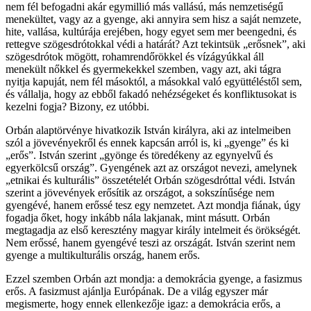
nem fél befogadni akár egymillió más vallású, más nemzetiségű
menekültet, vagy az a gyenge, aki annyira sem hisz a saját nemzete,
hite, vallása, kultúrája erejében, hogy egyet sem mer beengedni, és
rettegve szögesdrótokkal védi a határát? Azt tekintsük „erősnek”, aki
szögesdrótok mögött, rohamrendőrökkel és vízágyúkkal áll
menekült nőkkel és gyermekekkel szemben, vagy azt, aki tágra
nyitja kapuját, nem fél másoktól, a másokkal való együttéléstől sem,
és vállalja, hogy az ebből fakadó nehézségeket és konfliktusokat is
kezelni fogja? Bizony, ez utóbbi.
Orbán alaptörvénye hivatkozik István királyra, aki az intelmeiben
szól a jövevényekről és ennek kapcsán arról is, ki „gyenge” és ki
„erős”. István szerint „gyönge és töredékeny az egynyelvű és
egyerkölcsű ország”. Gyengének azt az országot nevezi, amelynek
„etnikai és kulturális” összetételét Orbán szögesdróttal védi. István
szerint a jövevények erősítik az országot, a sokszínűsége nem
gyengévé, hanem erőssé tesz egy nemzetet. Azt mondja fiának, úgy
fogadja őket, hogy inkább nála lakjanak, mint másutt. Orbán
megtagadja az első keresztény magyar király intelmeit és örökségét.
Nem erőssé, hanem gyengévé teszi az országát. István szerint nem
gyenge a multikulturális ország, hanem erős.
Ezzel szemben Orbán azt mondja: a demokrácia gyenge, a fasizmus
erős. A fasizmust ajánlja Európának. De a világ egyszer már
megismerte, hogy ennek ellenkezője igaz: a demokrácia erős, a