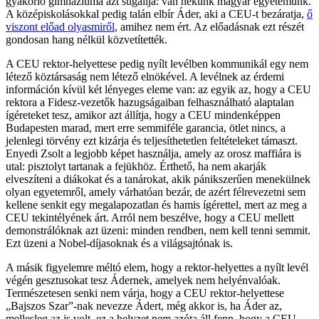
gyakorló gimnáziuma azt sugallja: van nekünk magyar egyetemünk.
A középiskolásokkal pedig talán elbír Áder, aki a CEU-t bezáratja,
ő
viszont előad olyasmiről
, amihez nem ért. Az előadásnak ezt részét
gondosan hang nélkül közvetítették.
A CEU rektor-helyettese pedig nyílt levélben kommunikál egy nem
létező köztársaság nem létező elnökével. A levélnek az érdemi
információn kívül két lényeges eleme van: az egyik az, hogy a CEU
rektora a Fidesz-vezetők hazugságaiban felhasználható alaptalan
ígéreteket tesz, amikor azt állítja, hogy a CEU mindenképpen
Budapesten marad, mert erre semmiféle garancia, ötlet nincs, a
jelenlegi törvény ezt kizárja és teljesíthetetlen feltételeket támaszt.
Enyedi Zsolt a legjobb képet használja, amely az orosz maffiára is
utal: pisztolyt tartanak a fejükhöz. Érthető, ha nem akarják
elveszíteni a diákokat és a tanárokat, akik pánikszerűen menekülnek
olyan egyetemről, amely várhatóan bezár, de azért félrevezetni sem
kellene senkit egy megalapozatlan és hamis ígérettel, mert az meg a
CEU tekintélyének árt. Arról nem beszélve, hogy a CEU mellett
demonstrálóknak azt üzeni: minden rendben, nem kell tenni semmit.
Ezt üzeni a Nobel-díjasoknak és a világsajtónak is.
A másik figyelemre méltó elem, hogy a rektor-helyettes a nyílt levél
végén gesztusokat tesz Ádernek, amelyek nem helyénvalóak.
Természetesen senki nem várja, hogy a CEU rektor-helyettese
„Bajszos Szar”-nak nevezze Ádert, még akkor is, ha Áder az,
mellesleg az is volt, ez a helyzet nem azóta áll fenn, hogy a CEU-