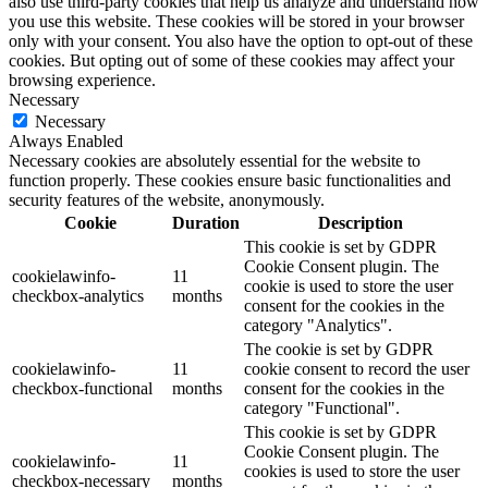
also use third-party cookies that help us analyze and understand how
you use this website. These cookies will be stored in your browser
only with your consent. You also have the option to opt-out of these
cookies. But opting out of some of these cookies may affect your
browsing experience.
Necessary
Necessary
Always Enabled
Necessary cookies are absolutely essential for the website to
function properly. These cookies ensure basic functionalities and
security features of the website, anonymously.
Cookie
Duration
Description
This cookie is set by GDPR
Cookie Consent plugin. The
cookielawinfo-
11
cookie is used to store the user
checkbox-analytics
months
consent for the cookies in the
category "Analytics".
The cookie is set by GDPR
cookielawinfo-
11
cookie consent to record the user
checkbox-functional
months
consent for the cookies in the
category "Functional".
This cookie is set by GDPR
Cookie Consent plugin. The
cookielawinfo-
11
cookies is used to store the user
checkbox-necessary
months