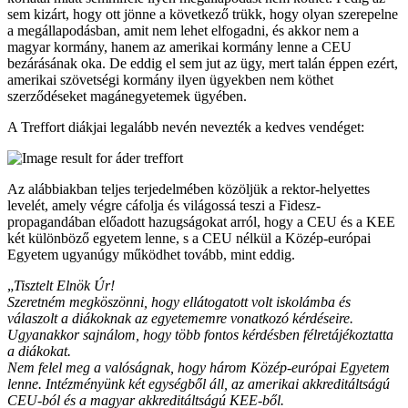
sem kizárt, hogy ott jönne a következő trükk, hogy olyan szerepelne
a megállapodásban, amit nem lehet elfogadni, és akkor nem a
magyar kormány, hanem az amerikai kormány lenne a CEU
bezárásának oka. De eddig el sem jut az ügy, mert talán éppen ezért,
amerikai szövetségi kormány ilyen ügyekben nem köthet
szerződéseket magánegyetemek ügyében.
A Treffort diákjai legalább nevén nevezték a kedves vendéget:
Az alábbiakban teljes terjedelmében közöljük a rektor-helyettes
levelét, amely végre cáfolja és világossá teszi a Fidesz-
propagandában előadott hazugságokat arról, hogy a CEU és a KEE
két különböző egyetem lenne, s a CEU nélkül a Közép-európai
Egyetem ugyanúgy működhet tovább, mint eddig.
„
Tisztelt Elnök Úr!
Szeretném megköszönni, hogy ellátogatott volt iskolámba és
válaszolt a diákoknak az egyetememre vonatkozó kérdéseire.
Ugyanakkor sajnálom, hogy több fontos kérdésben félretájékoztatta
a diákokat.
Nem felel meg a valóságnak, hogy három Közép-európai Egyetem
lenne. Intézményünk két egységből áll, az amerikai akkreditáltságú
CEU-ból és a magyar akkreditáltságú KEE-ből.