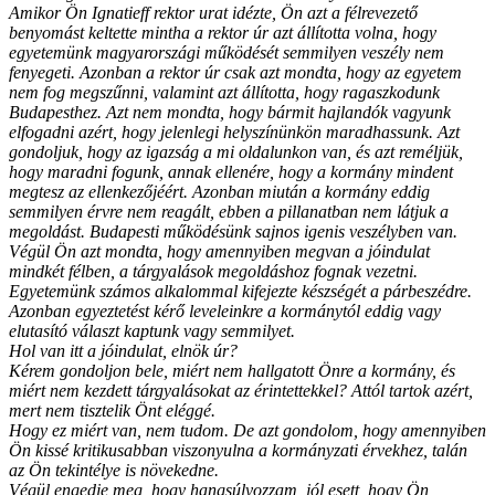
Amikor Ön Ignatieff rektor urat idézte, Ön azt a félrevezető
benyomást keltette mintha a rektor úr azt állította volna, hogy
egyetemünk magyarországi működését semmilyen veszély nem
fenyegeti. Azonban a rektor úr csak azt mondta, hogy az egyetem
nem fog megszűnni, valamint azt állította, hogy ragaszkodunk
Budapesthez. Azt nem mondta, hogy bármit hajlandók vagyunk
elfogadni azért, hogy jelenlegi helyszínünkön maradhassunk. Azt
gondoljuk, hogy az igazság a mi oldalunkon van, és azt reméljük,
hogy maradni fogunk, annak ellenére, hogy a kormány mindent
megtesz az ellenkezőjéért. Azonban miután a kormány eddig
semmilyen érvre nem reagált, ebben a pillanatban nem látjuk a
megoldást. Budapesti működésünk sajnos igenis veszélyben van.
Végül Ön azt mondta, hogy amennyiben megvan a jóindulat
mindkét félben, a tárgyalások megoldáshoz fognak vezetni.
Egyetemünk számos alkalommal kifejezte készségét a párbeszédre.
Azonban egyeztetést kérő leveleinkre a kormánytól eddig vagy
elutasító választ kaptunk vagy semmilyet.
Hol van itt a jóindulat, elnök úr?
Kérem gondoljon bele, miért nem hallgatott Önre a kormány, és
miért nem kezdett tárgyalásokat az érintettekkel? Attól tartok azért,
mert nem tisztelik Önt eléggé.
Hogy ez miért van, nem tudom. De azt gondolom, hogy amennyiben
Ön kissé kritikusabban viszonyulna a kormányzati érvekhez, talán
az Ön tekintélye is növekedne.
Végül engedje meg, hogy hangsúlyozzam, jól esett, hogy Ön