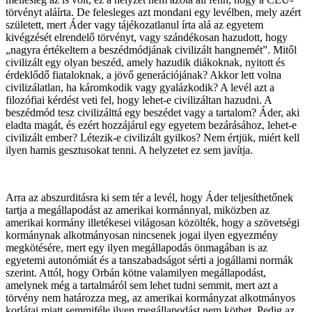
törvényt aláírta. De felesleges azt mondani egy levélben, mely azért
született, mert Áder vagy tájékozatlanul írta alá az egyetem
kivégzését elrendelő törvényt, vagy szándékosan hazudott, hogy
„nagyra értékeltem a beszédmódjának civilizált hangnemét”. Mitől
civilizált egy olyan beszéd, amely hazudik diákoknak, nyitott és
érdeklődő fiataloknak, a jövő generációjának? Akkor lett volna
civilizálatlan, ha káromkodik vagy gyalázkodik? A levél azt a
filozófiai kérdést veti fel, hogy lehet-e civilizáltan hazudni. A
beszédmód tesz civilizálttá egy beszédet vagy a tartalom? Áder, aki
eladta magát, és ezért hozzájárul egy egyetem bezárásához, lehet-e
civilizált ember? Létezik-e civilizált gyilkos? Nem értjük, miért kell
ilyen hamis gesztusokat tenni. A helyzetet ez sem javítja.
Arra az abszurditásra ki sem tér a levél, hogy Áder teljesíthetőnek
tartja a megállapodást az amerikai kormánnyal, miközben az
amerikai kormány illetékesei világosan közölték, hogy a szövetségi
kormánynak alkotmányosan nincsenek jogai ilyen egyezmény
megkötésére, mert egy ilyen megállapodás önmagában is az
egyetemi autonómiát és a tanszabadságot sérti a jogállami normák
szerint. Attól, hogy Orbán kötne valamilyen megállapodást,
amelynek még a tartalmáról sem lehet tudni semmit, mert azt a
törvény nem határozza meg, az amerikai kormányzat alkotmányos
korlátai miatt semmiféle ilyen megállapodást nem köthet. Pedig az