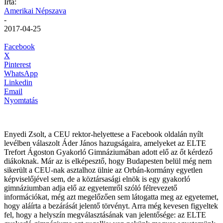
Írta:
Amerikai Népszava
-
2017-04-25
Facebook
X
Pinterest
WhatsApp
Linkedin
Email
Nyomtatás
Enyedi Zsolt, a CEU rektor-helyettese a Facebook oldalán nyílt
levélben válaszolt Áder János hazugságaira, amelyeket az ELTE
Trefort Ágoston Gyakorló Gimnáziumában adott elő az őt kérdező
diákoknak. Már az is elképesztő, hogy Budapesten belül még nem
sikerült a CEU-nak asztalhoz ülnie az Orbán-kormány egyetlen
képviselőjével sem, de a köztársasági elnök is egy gyakorló
gimnáziumban adja elő az egyetemről szóló félrevezető
információkat, még azt megelőzően sem látogatta meg az egyetemet,
hogy aláírta a bezárását jelentő törvényt. Arra még kevesen figyeltek
fel, hogy a helyszín megválasztásának van jelentősége: az ELTE