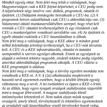
Mindkét egység oktat. Nem felel meg tehát a valóságnak, hogy
Magyarországon csak a KEE folytat képzéseket, a CEU pedig nem.
A képzéseknek négy ismérve van: diákok, programok, oktatók és
épületek. (1) Diákjaink mindegyike beiratkozik a CEU-ba. (2) A
programok hetven százalékának csak CEU-s akkreditációja van. (3)
Valamennyi oktató munkaszerződésében szerepel, hogy részt kell
venniük a CEU oktatási tevékenységében és egy részüknek csak
CEU-s munkavégzésre vonatkozó szerződése van. (4) Az épületek és
egyéb oktatási eszközök a CEU használatában is állnak.
Nem felel meg a valóságnak, hogy a KEE akkor is minden gond
nélkül folytathatja jelenlegi tevékenységét, ha a CEU-nak távoznia
kell. A CEU és a KEE infrastrukturális, oktatási és kutatási
szempontból is szerves egységet alkotnak. Ennek az egységnek az
alapját a méreteit tekintve nagyobb, eredetét tekintve pedig régebbi,
amerikai akkreditáltságú programok alkotják. A CEU elűzése a
KEE programjait is aláássa.
Nem felel meg a valóságnak, hogy a törvény egyetlen mondata sem
vonatkozik a KEE-re. A 9. § (2a) alkalmazása megköveteli a
hasonló nevű egyetemek esetében, hogy a később létrejött egység
változtassa meg a nevét. A mi esetünkben ez éppen a KEE-t érinti.
Az az állítás, hogy egyes nyugati országok szabályozása szigorúbb
mint a magyar félrevezető. A magyar szabályozás létező
intézményeket lehetetlenít el. Nem tudok olyan másik nyugati
országról, amely létező, törvénytisztelő és tekintélyes egyetemeknek
az országból való kiszorításához vezető törvényeket hozott volna.