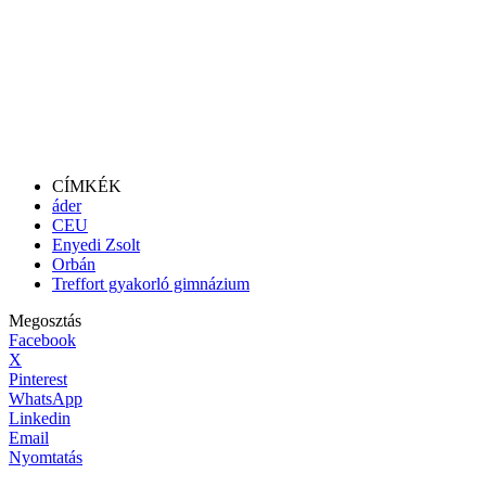
CÍMKÉK
áder
CEU
Enyedi Zsolt
Orbán
Treffort gyakorló gimnázium
Megosztás
Facebook
X
Pinterest
WhatsApp
Linkedin
Email
Nyomtatás