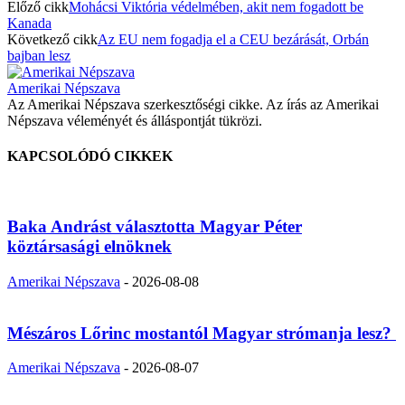
Előző cikk
Mohácsi Viktória védelmében, akit nem fogadott be
Kanada
Következő cikk
Az EU nem fogadja el a CEU bezárását, Orbán
bajban lesz
Amerikai Népszava
Az Amerikai Népszava szerkesztőségi cikke. Az írás az Amerikai
Népszava véleményét és álláspontját tükrözi.
KAPCSOLÓDÓ CIKKEK
Baka Andrást választotta Magyar Péter
köztársasági elnöknek
Amerikai Népszava
-
2026-08-08
Mészáros Lőrinc mostantól Magyar strómanja lesz?
Amerikai Népszava
-
2026-08-07