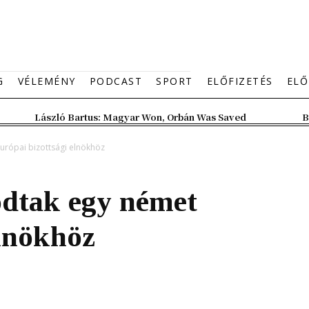
G
VÉLEMÉNY
PODCAST
SPORT
ELŐFIZETÉS
ELŐ
László Bartus: Magyar Won, Orbán Was Saved
B
urópai bizottsági elnökhöz
dtak egy német
elnökhöz