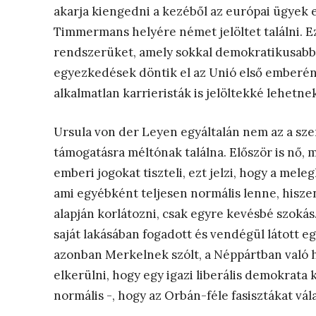
akarja kiengedni a kezéből az európai ügyek el
Timmermans helyére német jelöltet találni. Ez
rendszerüket, amely sokkal demokratikusabb e
egyezkedések döntik el az Unió első emberén
alkalmatlan karrieristák is jelöltekké lehet
Ursula von der Leyen egyáltalán nem az a sz
támogatásra méltónak találna. Először is nő,
emberi jogokat tiszteli, ezt jelzi, hogy a mel
ami egyébként teljesen normális lenne, hiszen 
alapján korlátozni, csak egyre kevésbé szokás.
saját lakásában fogadott és vendégül látott e
azonban Merkelnek szólt, a Néppártban való h
elkerülni, hogy egy igazi liberális demokrata 
normális -, hogy az Orbán-féle fasisztákat vála