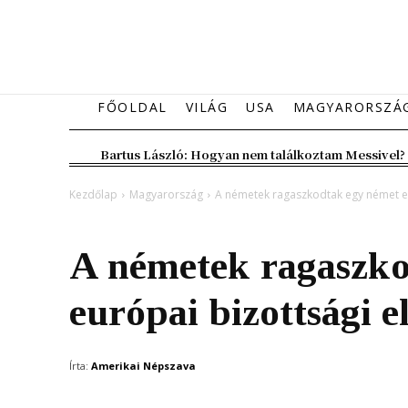
FŐOLDAL
VILÁG
USA
MAGYARORSZÁ
Bartus László: Hogyan nem találkoztam Messivel?
Kezdőlap
Magyarország
A németek ragaszkodtak egy német e
Magyarország
A németek ragaszko
európai bizottsági 
Írta:
Amerikai Népszava