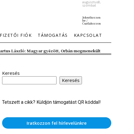
augusztus8,
szombat
Jelentkezzen
be /
Csatlakozzon
FIZETŐI FIÓK
TÁMOGATÁS
KAPCSOLAT
artus László: Magyar győzött, Orbán megmenekült
Keresés
Keresés
Tetszett a cikk? Küldjön támogatást QR kóddal!
Iratkozzon fel hírlevelünkre