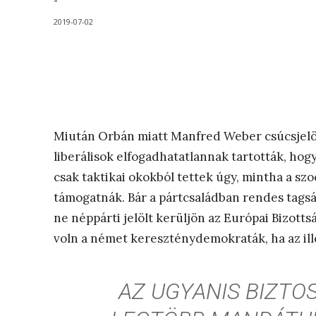
-
2019-07-02
Miután Orbán miatt Manfred Weber csúcsjelölt
liberálisok elfogadhatatlannak tartották, ho
csak taktikai okokból tettek úgy, mintha a s
támogatnák. Bár a pártcsaládban rendes tagsá
ne néppárti jelölt kerüljön az Európai Bizott
voln a német kereszténydemokraták, ha az il
AZ UGYANIS BIZTO