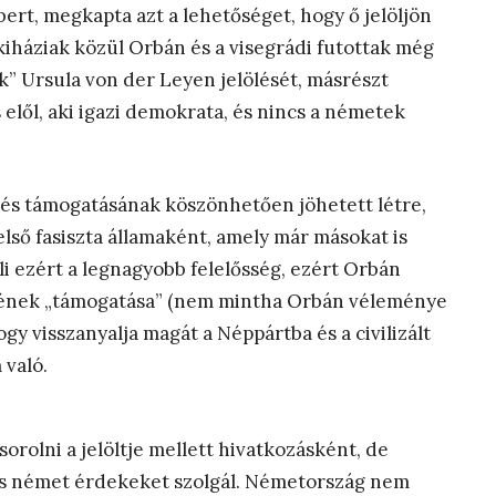
t, megkapta azt a lehetőséget, hogy ő jelöljön
kiháziak közül Orbán és a visegrádi futottak még
” Ursula von der Leyen jelölését, másrészt
elől, aki igazi demokrata, és nincs a németek
és támogatásának köszönhetően jöhetett létre,
első fasiszta államaként, amely már másokat is
i ezért a legnagyobb felelősség, ezért Orbán
ének „támogatása” (nem mintha Orbán véleménye
ogy visszanyalja magát a Néppártba és a civilizált
való.
 sorolni a jelöltje mellett hivatkozásként, de
, és német érdekeket szolgál. Németország nem