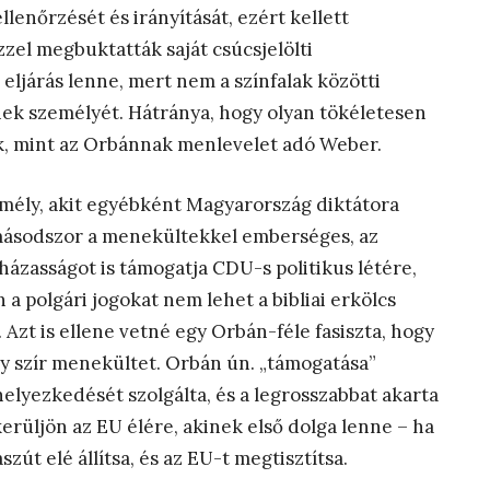
lenőrzését és irányítását, ezért kellett
zel megbuktatták saját csúcsjelölti
ljárás lenne, mert nem a színfalak közötti
ek személyét. Hátránya, hogy olyan tökéletesen
nek, mint az Orbánnak menlevelet adó Weber.
emély, akit egyébként Magyarország diktátora
 másodszor a menekültekkel emberséges, az
egházasságot is támogatja CDU-s politikus létére,
a polgári jogokat nem lehet a bibliai erkölcs
 Azt is ellene vetné egy Orbán-féle fasiszta, hogy
gy szír menekültet. Orbán ún. „támogatása”
elyezkedését szolgálta, és a legrosszabbat akarta
kerüljön az EU élére, akinek első dolga lenne – ha
szút elé állítsa, és az EU-t megtisztítsa.