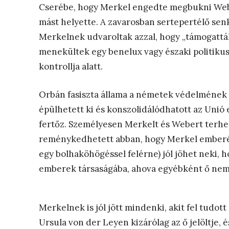
Cserébe, hogy Merkel engedte megbukni Weber
mást helyette. A zavarosban sertepertélő sen
Merkelnek udvaroltak azzal, hogy „támogatták
menekültek egy benelux vagy északi politikus 
kontrollja alatt.
Orbán fasiszta állama a németek védelmének 
épülhetett ki és konszolidálódhatott az Unió 
fertőz. Személyesen Merkelt és Webert terhel
reménykedhetett abban, hogy Merkel ember
egy bolhaköhögéssel felérne) jól jöhet neki, h
emberek társaságába, ahova egyébként ő nem 
Merkelnek is jól jött mindenki, akit fel tudott
Ursula von der Leyen kizárólag az ő jelöltje