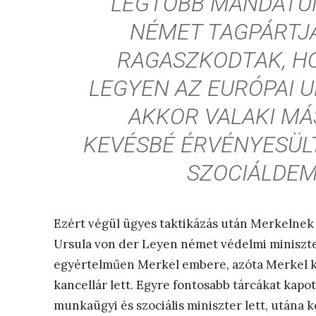
LEGTÖBB MANDÁTU
NÉMET TAGPÁRTJA
RAGASZKODTAK, H
LEGYEN AZ EURÓPAI 
AKKOR VALAKI MÁ
KEVÉSBÉ ÉRVÉNYESÜL
SZOCIÁLDEM
Ezért végül ügyes taktikázás után Merkelnek s
Ursula von der Leyen német védelmi miniszter 
egyértelműen Merkel embere, azóta Merkel k
kancellár lett. Egyre fontosabb tárcákat kapott
munkaügyi és szociális miniszter lett, utána 