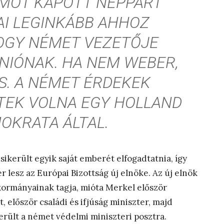
MOT KAPOTT NÉPPÁRT
I LEGINKÁBB AHHOZ
OGY NÉMET VEZETŐJE
UNIÓNAK. HA NEM WEBER,
S. A NÉMET ÉRDEKEK
TEK VOLNA EGY HOLLAND
OKRATA ÁLTAL.
ikerült egyik saját emberét elfogadtatnia, így
lesz az Európai Bizottság új elnöke. Az új elnök
ormányainak tagja, mióta Merkel először
, először családi és ifjúság miniszter, majd
került a német védelmi miniszteri posztra.