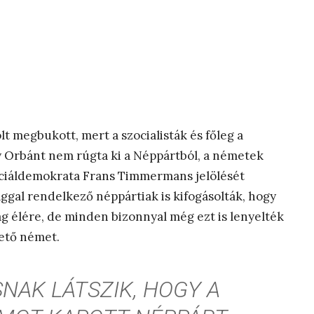
 megbukott, mert a szocialisták és főleg a
gy Orbánt nem rúgta ki a Néppártból, a németek
zociáldemokrata Frans Timmermans jelölését
ggal rendelkező néppártiak is kifogásolták, hogy
ság élére, de minden bizonnyal még ezt is lenyelték
lető német.
SNAK LÁTSZIK, HOGY A