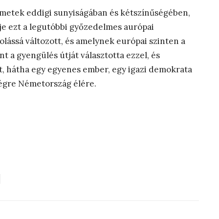
etek eddigi sunyiságában és kétszínűségében,
lje ezt a legutóbbi győzedelmes aurópai
olássá változott, és amelynek európai szinten a
 a gyengülés útját választotta ezzel, és
, hátha egy egyenes ember, egy igazi demokrata
égre Németország élére.