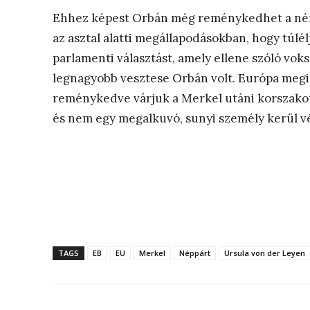
Ehhez képest Orbán még reménykedhet a ném
az asztal alatti megállapodásokban, hogy túlé
parlamenti választást, amely ellene szóló voks
legnagyobb vesztese Orbán volt. Európa megint
reménykedve várjuk a Merkel utáni korszakot
és nem egy megalkuvó, sunyi személy kerül v
TAGS
EB
EU
Merkel
Néppárt
Ursula von der Leyen