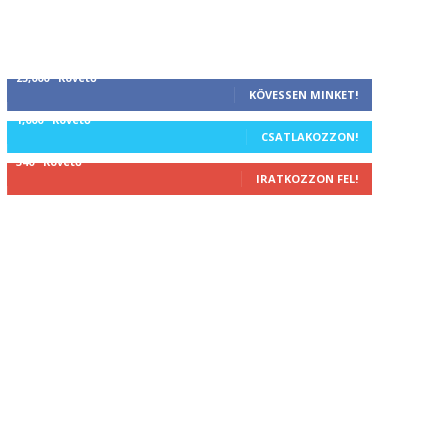
25,000
Követő
KÖVESSEN MINKET!
1,000
Követő
CSATLAKOZZON!
340
Követő
IRATKOZZON FEL!