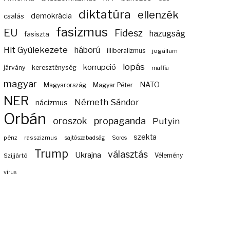
diktatúra
ellenzék
demokrácia
csalás
fasizmus
EU
Fidesz
hazugság
fasiszta
Hit Gyülekezete
háború
illiberalizmus
jogállam
lopás
korrupció
járvány
kereszténység
maffia
magyar
NATO
Magyarország
Magyar Péter
NER
Németh Sándor
nácizmus
Orbán
propaganda
oroszok
Putyin
szekta
pénz
rasszizmus
sajtószabadság
Soros
Trump
választás
Ukrajna
Szijjártó
Vélemény
vírus