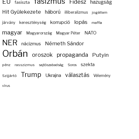
fasizmus
EU
Fidesz
hazugság
fasiszta
Hit Gyülekezete
háború
illiberalizmus
jogállam
lopás
korrupció
járvány
kereszténység
maffia
magyar
NATO
Magyarország
Magyar Péter
NER
Németh Sándor
nácizmus
Orbán
propaganda
oroszok
Putyin
szekta
pénz
rasszizmus
sajtószabadság
Soros
Trump
választás
Ukrajna
Szijjártó
Vélemény
vírus