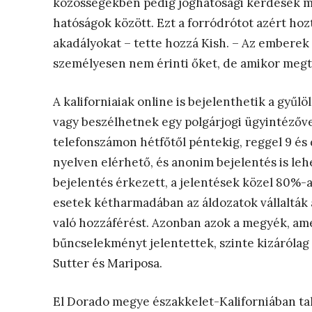
közösségekben pedig joghatósági kérdések merü
hatóságok között. Ezt a forródrótot azért hoz
akadályokat – tette hozzá Kish. – Az emberek
személyesen nem érinti őket, de amikor megtö
A kaliforniaiak online is bejelenthetik a gyűl
vagy beszélhetnek egy polgárjogi ügyintézőv
telefonszámon hétfőtől péntekig, reggel 9 és 
nyelven elérhető, és anonim bejelentés is leh
bejelentés érkezett, a jelentések közel 80%-
esetek kétharmadában az áldozatok vállalták a
való hozzáférést. Azonban azok a megyék, am
bűncselekményt jelentettek, szinte kizárólag 
Sutter és Mariposa.
El Dorado megye északkelet-Kaliforniában ta