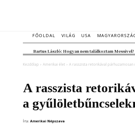
FŐOLDAL
VILÁG
USA
MAGYARORSZÁ
Bartus László: Hogyan nem találkoztam Messivel?
Kezdőlap
Amerikai élet
A rasszista retorikával párhuzamosan
Amerikai élet
A rasszista retorik
a gyűlöletbűncsele
Írta:
Amerikai Népszava