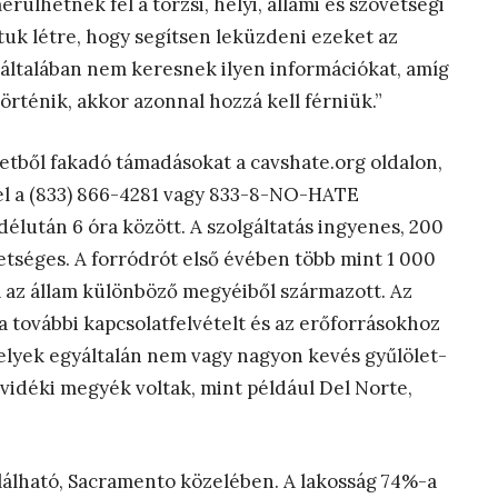
lhetnek fel a törzsi, helyi, állami és szövetségi
tuk létre, hogy segítsen leküzdeni ezeket az
 általában nem keresnek ilyen információkat, amíg
rténik, akkor azonnal hozzá kell férniük.”
öletből fakadó támadásokat a cavshate.org oldalon,
el a (833) 866-4281 vagy 833-8-NO-HATE
délután 6 óra között. A szolgáltatás ingyenes, 200
etséges. A forródrót első évében több mint 1 000
a az állam különböző megyéiből származott. Az
 további kapcsolatfelvételt és az erőforrásokhoz
elyek egyáltalán nem vagy nagyon kevés gyűlölet-
vidéki megyék voltak, mint például Del Norte,
lálható, Sacramento közelében. A lakosság 74%-a