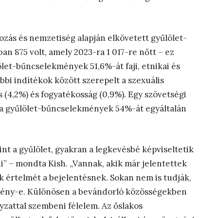
rtozás és nemzetiség alapján elkövetett gyűlölet-
 875 volt, amely 2023-ra 1 017-re nőtt – ez
ölet-bűncselekmények 51,6%-át faji, etnikai és
bbi indítékok között szerepelt a szexuális
ás (4,2%) és fogyatékosság (0,9%). Egy szövetségi
 a gyűlölet-bűncselekmények 54%-át egyáltalán
nt a gyűlölet, gyakran a legkevésbé képviseltetik
” – mondta Kish. „Vannak, akik már jelentettek
k értelmét a bejelentésnek. Sokan nem is tudják,
kmény-e. Különösen a bevándorló közösségekben
yzattal szembeni félelem. Az őslakos