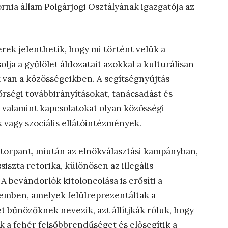
rnia állam Polgárjogi Osztályának igazgatója az
rek jelenthetik, hogy mi történt velük a
ja a gyűlölet áldozatait azokkal a kulturálisan
van a közösségeikben. A segítségnyújtás
őrségi továbbirányításokat, tanácsadást és
 valamint kapcsolatokat olyan közösségi
 vagy szociális ellátóintézmények.
orpant, miután az elnökválasztási kampányban,
siszta retorika, különösen az illegális
 bevándorlók kitoloncolása is erősíti a
emben, amelyek felülreprezentáltak a
 bűnözőknek nevezik, azt állítjkák róluk, hogy
ik a fehér felsőbbrendűséget és elősegítik a