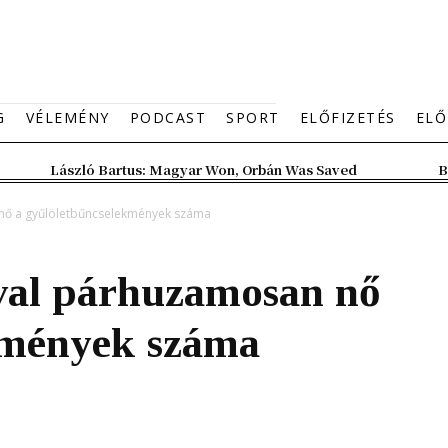
G
VÉLEMÉNY
PODCAST
SPORT
ELŐFIZETÉS
ELŐ
László Bartus: Magyar Won, Orbán Was Saved
B
 nő a gyűlöletbűncselekmények száma
ával párhuzamosan nő
kmények száma