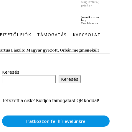
augusztus7,
péntek
Jelentkezzen
be /
Csatlakozzon
FIZETŐI FIÓK
TÁMOGATÁS
KAPCSOLAT
artus László: Magyar győzött, Orbán megmenekült
Keresés
Keresés
Tetszett a cikk? Küldjön támogatást QR kóddal!
Iratkozzon fel hírlevelünkre