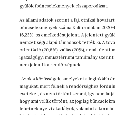
gyűlöletbűncselekmények elszaporodását.
Az állami adatok szerint a faj, etnikai hovata
bűncselekmények száma Kaliforniában 2020-ban
16,23%-os emelkedést jelent. A jelentett gyűl
nemzetiségi alapú támadások tették ki. A tová
orientáció (20,6%), vallás (20%), nemi identit
igazságügyi minisztériumi tanulmány szerint
nem jelentik a rendőrségnek.
„Azok a közösségek, amelyeket a leginkább éri
magukat, mert félnek a rendőrséghez fordulni
eseteket, és nem történt semmi, így nem látjá
hogy ami velük történt, az jogilag bűncsele
lehetnek nyelvi akadályok, valamint a kormán