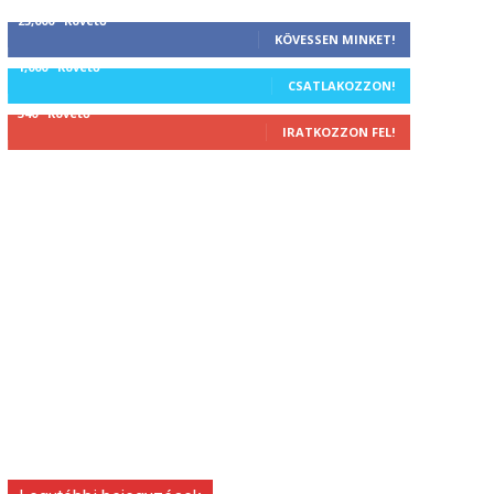
25,000
Követő
KÖVESSEN MINKET!
1,000
Követő
CSATLAKOZZON!
340
Követő
IRATKOZZON FEL!