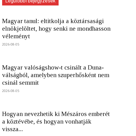
Legutóbbi bejegyzések
Magyar tanul: eltitkolja a köztársasági
elnökjelöltet, hogy senki ne mondhasson
véleményt
2026-08-05
Magyar valóságshow-t csinált a Duna-
válságból, amelyben szuperhősként nem
csinál semmit
2026-08-05
Hogyan nevezhetik ki Mészáros emberét
a köztévébe, és hogyan vonhatják
vissza...