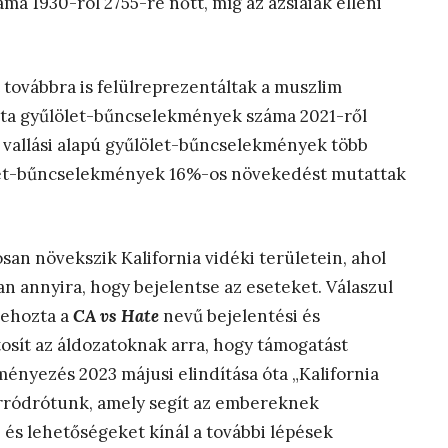
ma 1930-ról 2755-re nőtt, míg az ázsiaiak elleni
továbbra is felülreprezentáltak a muszlim
mita gyűlölet-bűncselekmények száma 2021-ről
a vallási alapú gyűlölet-bűncselekmények több
ölet-bűncselekmények 16%-os növekedést mutattak
n növekszik Kalifornia vidéki területein, ahol
n annyira, hogy bejelentse az eseteket. Válaszul
rehozta a
CA vs Hate
nevű bejelentési és
tosít az áldozatoknak arra, hogy támogatást
ényezés 2023 májusi elindítása óta „Kalifornia
orródrótunk, amely segít az embereknek
 és lehetőségeket kínál a további lépések