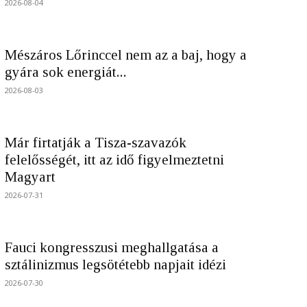
2026-08-04
Mészáros Lőrinccel nem az a baj, hogy a
gyára sok energiát...
2026-08-03
Már firtatják a Tisza-szavazók
felelősségét, itt az idő figyelmeztetni
Magyart
2026-07-31
Fauci kongresszusi meghallgatása a
sztálinizmus legsötétebb napjait idézi
2026-07-30