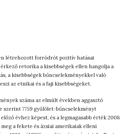
n létrehozott forródrót pozitív hatásai
rkező retorika a kisebbségek ellen hangolja a
tás, a kisebbségek bűncselekményekkel való
zi az etnikai és a faji kisebbségeket.
kmények száma az elmúlt években aggasztó
se szerint 7759 gyűlölet-bűncselekményt
z előző évhez képest, és a legmagasabb érték 2008
meg a fekete és ázsiai amerikaiak elleni