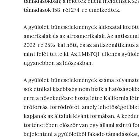
támadásokban; a feketék elleni incidensek szá
támadások 158-ról 274-re emelkedtek.
A gyűlölet-bűncselekmények áldozatai között 
amerikaiak és az afroamerikaiak. Az antisze
2022-re 25%-kal nőtt, és az antiszemitizmus 
mint felét tette ki. Az LMBTQI-ellenes gyűl
ugyanebben az időszakban.
A gyűlölet-bűncselekmények száma folyamatosa
sok etnikai kisebbség nem bízik a hatóságokba
erre a növekedésre hozta létre Kalifornia lét
erőforrás-forródrótot, amely lehetőséget biz
kapjanak az általuk kívánt formában. A kezdem
történetében először van egy állami szintű f
bejelenteni a gyűlöletből fakadó támadásokat,