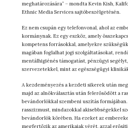
meghatározására” – mondta Kevin Kish, Kalifo
Ethnic Media Services sajtóbeszélgetésén.
Ez nem csupán egy telefonvonal, ahol az embe
kormánynak. Ez egy eszköz, amely összekapcsol
kompetens forrásokkal, amelyekre szükségük 
magában foglalhat jogi szolgáltatásokat, rend
mentálhigiénés támogatást, pénzügyi segélyt,
szervezetekkel, mint az egészségügyi klinikák
A kezdeményezés a kezdeti sikerek után megt
majd az alnökválasztás után felerősödött a ras
bevándorlókkal szembeni uszítás formájában. A
rasszizmust, mindazokkal akisebbségekkel sz
bevándorlók körében. Ha ezeket az embereket
megfertőzik az amerikaiak vérét, azzal erősít