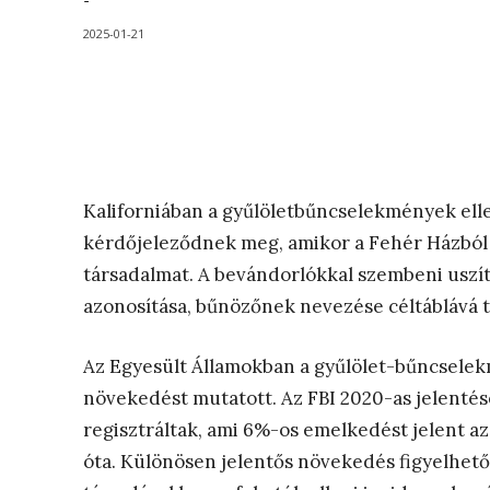
-
2025-01-21
Kaliforniában a gyűlöletbűncselekmények elle
kérdőjeleződnek meg, amikor a Fehér Házból é
társadalmat. A bevándorlókkal szembeni uszí
azonosítása, bűnözőnek nevezése céltáblává tes
Az Egyesült Államokban a gyűlölet-bűncsele
növekedést mutatott. Az FBI 2020-as jelenté
regisztráltak, ami 6%-os emelkedést jelent a
óta. Különösen jelentős növekedés figyelhető 