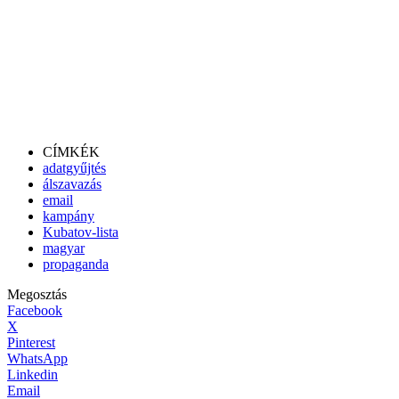
CÍMKÉK
adatgyűjtés
álszavazás
email
kampány
Kubatov-lista
magyar
propaganda
Megosztás
Facebook
X
Pinterest
WhatsApp
Linkedin
Email