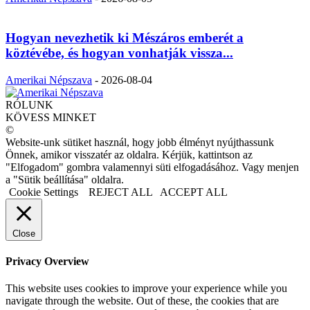
Hogyan nevezhetik ki Mészáros emberét a
köztévébe, és hogyan vonhatják vissza...
Amerikai Népszava
-
2026-08-04
RÓLUNK
KÖVESS MINKET
©
Website-unk sütiket használ, hogy jobb élményt nyújthassunk
Önnek, amikor visszatér az oldalra. Kérjük, kattintson az
"Elfogadom" gombra valamennyi süti elfogadásához. Vagy menjen
a "Sütik beállítása" oldalra.
Cookie Settings
REJECT ALL
ACCEPT ALL
Close
Privacy Overview
This website uses cookies to improve your experience while you
navigate through the website. Out of these, the cookies that are