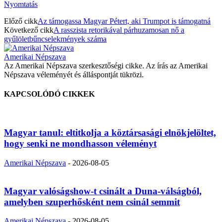
Nyomtatás
Előző cikk
Az támogassa Magyar Pétert, aki Trumpot is támogatná
Következő cikk
A rasszista retorikával párhuzamosan nő a
gyűlöletbűncselekmények száma
Amerikai Népszava
Az Amerikai Népszava szerkesztőségi cikke. Az írás az Amerikai
Népszava véleményét és álláspontját tükrözi.
KAPCSOLÓDÓ CIKKEK
Magyar tanul: eltitkolja a köztársasági elnökjelöltet,
hogy senki ne mondhasson véleményt
Amerikai Népszava
-
2026-08-05
Magyar valóságshow-t csinált a Duna-válságból,
amelyben szuperhősként nem csinál semmit
Amerikai Népszava
-
2026-08-05