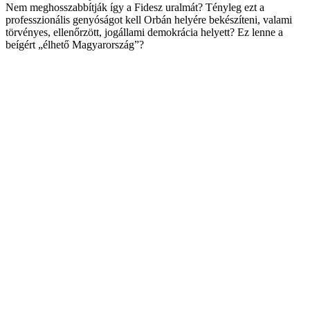
Nem meghosszabbítják így a Fidesz uralmát? Tényleg ezt a
professzionális genyóságot kell Orbán helyére bekészíteni, valami
törvényes, ellenőrzött, jogállami demokrácia helyett? Ez lenne a
beígért „élhető Magyarország”?