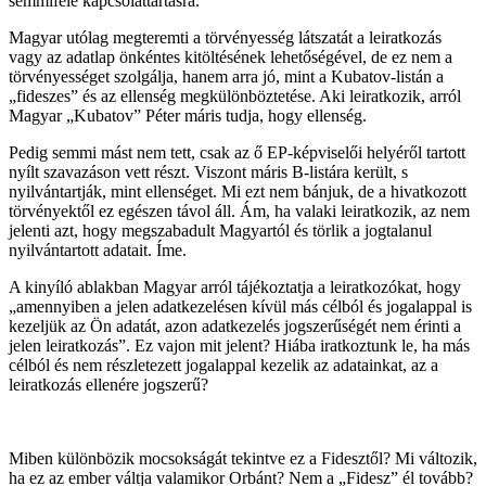
semmiféle kapcsolattartásra.
Magyar utólag megteremti a törvényesség látszatát a leiratkozás
vagy az adatlap önkéntes kitöltésének lehetőségével, de ez nem a
törvényességet szolgálja, hanem arra jó, mint a Kubatov-listán a
„fideszes” és az ellenség megkülönböztetése. Aki leiratkozik, arról
Magyar „Kubatov” Péter máris tudja, hogy ellenség.
Pedig semmi mást nem tett, csak az ő EP-képviselői helyéről tartott
nyílt szavazáson vett részt. Viszont máris B-listára került, s
nyilvántartják, mint ellenséget. Mi ezt nem bánjuk, de a hivatkozott
törvényektől ez egészen távol áll. Ám, ha valaki leiratkozik, az nem
jelenti azt, hogy megszabadult Magyartól és törlik a jogtalanul
nyilvántartott adatait. Íme.
A kinyíló ablakban Magyar arról tájékoztatja a leiratkozókat, hogy
„amennyiben a jelen adatkezelésen kívül más célból és jogalappal is
kezeljük az Ön adatát, azon adatkezelés jogszerűségét nem érinti a
jelen leiratkozás”. Ez vajon mit jelent? Hiába iratkoztunk le, ha más
célból és nem részletezett jogalappal kezelik az adatainkat, az a
leiratkozás ellenére jogszerű?
Miben különbözik mocsokságát tekintve ez a Fidesztől? Mi változik,
ha ez az ember váltja valamikor Orbánt? Nem a „Fidesz” él tovább?