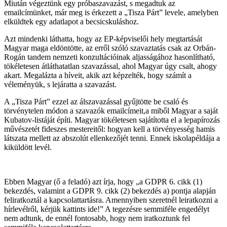
Miután végeztünk egy próbaszavazást, s megadtuk az
emailcímünket, már meg is érkezett a „Tisza Párt” levele, amelyben
elküldtek egy adatlapot a becsicskuláshoz.
Azt mindenki láthatta, hogy az EP-képviselői hely megtartását
Magyar maga eldöntötte, az erről szóló szavaztatás csak az Orbán-
Rogán tandem nemzeti konzultációinak aljasságához hasonlítható,
tökéletesen átláthatatlan szavazással, ahol Magyar úgy csalt, ahogy
akart. Megalázta a híveit, akik azt képzelték, hogy számít a
véleményük, s lejáratta a szavazást.
A „Tisza Párt” ezzel az álszavazással gyűjtötte be csaló és
törvénytelen módon a szavazók emailcímeit,a miből Magyar a saját
Kubatov-listáját építi. Magyar tökéletesen sajátította el a lepapírozás
művészetét fideszes mestereitől: hogyan kell a törvényesség hamis
látszata mellett az abszolút ellenkezőjét tenni. Ennek iskolapéldája a
kiküldött levél.
Ebben Magyar (ő a feladó) azt írja, hogy „a GDPR 6. cikk (1)
bekezdés, valamint a GDPR 9. cikk (2) bekezdés a) pontja alapján
feliratkoztál a kapcsolattartásra. Amennyiben szeretnél leiratkozni a
hírlevélről, kérjük kattints ide!” A tegezésre semmiféle engedélyt
nem adtunk, de ennél fontosabb, hogy nem iratkoztunk fel