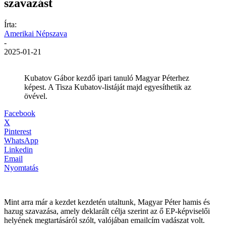
szavazást
Írta:
Amerikai Népszava
-
2025-01-21
Kubatov Gábor kezdő ipari tanuló Magyar Péterhez
képest. A Tisza Kubatov-listáját majd egyesíthetik az
övével.
Facebook
X
Pinterest
WhatsApp
Linkedin
Email
Nyomtatás
Mint arra már a kezdet kezdetén utaltunk, Magyar Péter hamis és
hazug szavazása, amely deklarált célja szerint az ő EP-képviselői
helyének megtartásáról szólt, valójában emailcím vadászat volt.