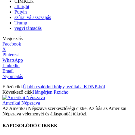
CÍMKÉK
alt-right
Putyin
szíriai válaszcsapás
Trump
vegyi támadás
Megosztás
Facebook
X
Pinterest
WhatsApp
Linkedin
Email
Nyomtatás
Előző cikk
Újabb csalódott hölgy, ezúttal a KDNP-ből
Következő cikk
Hángérjen Pszicho
Amerikai Népszava
Az Amerikai Népszava szerkesztőségi cikke. Az írás az Amerikai
Népszava véleményét és álláspontját tükrözi.
KAPCSOLÓDÓ CIKKEK