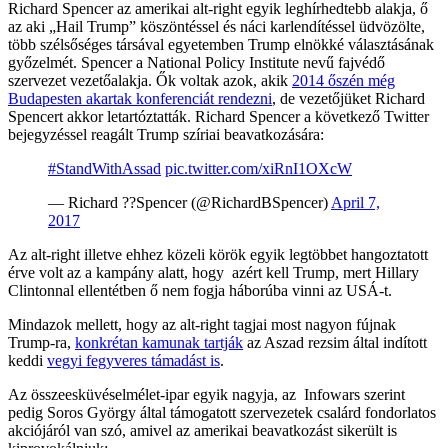
Richard Spencer az amerikai alt-right egyik leghírhedtebb alakja, ő
az aki „Hail Trump” köszöntéssel és náci karlendítéssel üdvözölte,
több szélsőséges társával egyetemben Trump elnökké választásának
győzelmét. Spencer a National Policy Institute nevű fajvédő
szervezet vezetőalakja. Ők voltak azok, akik
2014 őszén még
Budapesten akartak konferenciát rendezni
, de vezetőjüket Richard
Spencert akkor letartóztatták. Richard Spencer a következő Twitter
bejegyzéssel reagált Trump szíriai beavatkozására:
#StandWithAssad
pic.twitter.com/xiRnI1OXcW
— Richard ??Spencer (@RichardBSpencer)
April 7,
2017
Az alt-right illetve ehhez közeli körök egyik legtöbbet hangoztatott
érve volt az a kampány alatt, hogy azért kell Trump, mert Hillary
Clintonnal ellentétben ő nem fogja háborúba vinni az USÁ-t.
Mindazok mellett, hogy az alt-right tagjai most nagyon fújnak
Trump-ra,
konkrétan kamunak tartják
az Aszad rezsim által indított
keddi
vegyi fegyveres támadást is
.
Az összeesküvéselmélet-ipar egyik nagyja, az Infowars szerint
pedig Soros György által támogatott szervezetek csalárd fondorlatos
akciójáról van szó, amivel az amerikai beavatkozást sikerült is