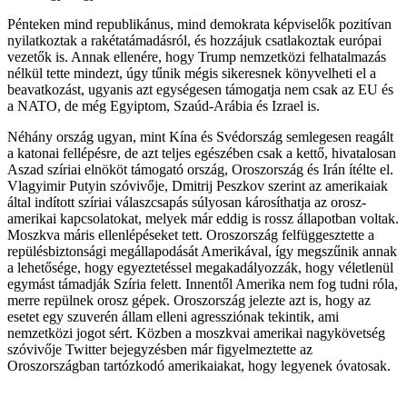
Pénteken mind republikánus, mind demokrata képviselők pozitívan
nyilatkoztak a rakétatámadásról, és hozzájuk csatlakoztak európai
vezetők is. Annak ellenére, hogy Trump nemzetközi felhatalmazás
nélkül tette mindezt, úgy tűnik mégis sikeresnek könyvelheti el a
beavatkozást, ugyanis azt egységesen támogatja nem csak az EU és
a NATO, de még Egyiptom, Szaúd-Arábia és Izrael is.
Néhány ország ugyan, mint Kína és Svédország semlegesen reagált
a katonai fellépésre, de azt teljes egészében csak a kettő, hivatalosan
Aszad szíriai elnököt támogató ország, Oroszország és Irán ítélte el.
Vlagyimir Putyin szóvivője, Dmitrij Peszkov szerint az amerikaiak
által indított szíriai válaszcsapás súlyosan károsíthatja az orosz-
amerikai kapcsolatokat, melyek már eddig is rossz állapotban voltak.
Moszkva máris ellenlépéseket tett. Oroszország felfüggesztette a
repülésbiztonsági megállapodását Amerikával, így megszűnik annak
a lehetősége, hogy egyeztetéssel megakadályozzák, hogy véletlenül
egymást támadják Szíria felett. Innentől Amerika nem fog tudni róla,
merre repülnek orosz gépek. Oroszország jelezte azt is, hogy az
esetet egy szuverén állam elleni agressziónak tekintik, ami
nemzetközi jogot sért. Közben a moszkvai amerikai nagykövetség
szóvivője Twitter bejegyzésben már figyelmeztette az
Oroszországban tartózkodó amerikaiakat, hogy legyenek óvatosak.