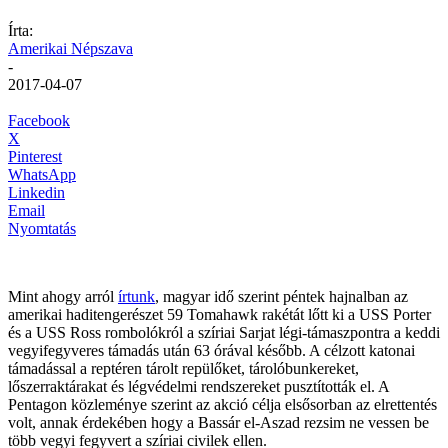
Írta:
Amerikai Népszava
-
2017-04-07
Facebook
X
Pinterest
WhatsApp
Linkedin
Email
Nyomtatás
Mint ahogy arról
írtunk
, magyar idő szerint péntek hajnalban az
amerikai haditengerészet 59 Tomahawk rakétát lőtt ki a USS Porter
és a USS Ross rombolókról a szíriai Sarjat légi-támaszpontra a keddi
vegyifegyveres támadás után 63 órával később. A célzott katonai
támadással a reptéren tárolt repülőket, tárolóbunkereket,
lőszerraktárakat és légvédelmi rendszereket pusztították el. A
Pentagon közleménye szerint az akció célja elsősorban az elrettentés
volt, annak érdekében hogy a Bassár el-Aszad rezsim ne vessen be
több vegyi fegyvert a szíriai civilek ellen.