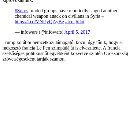
kiprovokálniuk:
#Soros
funded groups have reportedly staged another
chemical weapon attack on civilians in Syria –
https://t.co/VNfJyQAyBe
#tcot
#tlot
— infowars (@infowars)
April 5, 2017
Trump korábbi nemzetközi támogatói közül úgy tűnik, hogy a
megosztó francia Le Pen szimpátiáját is elveszítette. A francia
szélsőséges politikusnőt egyébként közvetve szintén Oroszország
szövetségeseként tartják számon.