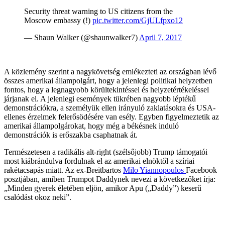
Security threat warning to US citizens from the
Moscow embassy (!)
pic.twitter.com/GjULfpxo12
— Shaun Walker (@shaunwalker7)
April 7, 2017
A közlemény szerint a nagykövetség emlékezteti az országban lévő
összes amerikai állampolgárt, hogy a jelenlegi politikai helyzetben
fontos, hogy a legnagyobb körültekintéssel és helyzetértékeléssel
járjanak el. A jelenlegi események tükrében nagyobb léptékű
demonstrációkra, a személyük ellen irányuló zaklatásokra és USA-
ellenes érzelmek felerősödésére van esély. Egyben figyelmeztetik az
amerikai állampolgárokat, hogy még a békésnek induló
demonstrációk is erőszakba csaphatnak át.
Természetesen a radikális alt-right (szélsőjobb) Trump támogatói
most kiábrándulva fordulnak el az amerikai elnöktől a szíriai
rakétacsapás miatt. Az ex-Breitbartos
Milo Yiannopoulos
Facebook
posztjában, amiben Trumpot Daddynek nevezi a következőket írja:
„Minden gyerek életében eljön, amikor Apu („Daddy”) keserű
csalódást okoz neki”.