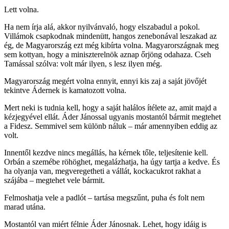
Lett volna.
Ha nem írja alá, akkor nyilvánvaló, hogy elszabadul a pokol.
Villámok csapkodnak mindenütt, hangos zenebonával leszakad az
ég, de Magyarország ezt még kibírta volna. Magyarországnak meg
sem kottyan, hogy a miniszterelnök aznap őrjöng odahaza. Cseh
Tamással szólva: volt már ilyen, s lesz ilyen még.
Magyarország megért volna ennyit, ennyi kis zaj a saját jövőjét
tekintve Ádernek is kamatozott volna.
Mert neki is tudnia kell, hogy a saját halálos ítélete az, amit majd a
kézjegyével ellát. Áder Jánossal ugyanis mostantól bármit megtehet
a Fidesz. Semmivel sem különb náluk – már amennyiben eddig az
volt.
Innentől kezdve nincs megállás, ha kérnek tőle, teljesítenie kell.
Orbán a szemébe röhöghet, megalázhatja, ha úgy tartja a kedve. És
ha olyanja van, megveregetheti a vállát, kockacukrot rakhat a
szájába – megtehet vele bármit.
Felmoshatja vele a padlót – tartása megszűnt, puha és folt nem
marad utána.
Mostantól van miért félnie Áder Jánosnak. Lehet, hogy idáig is