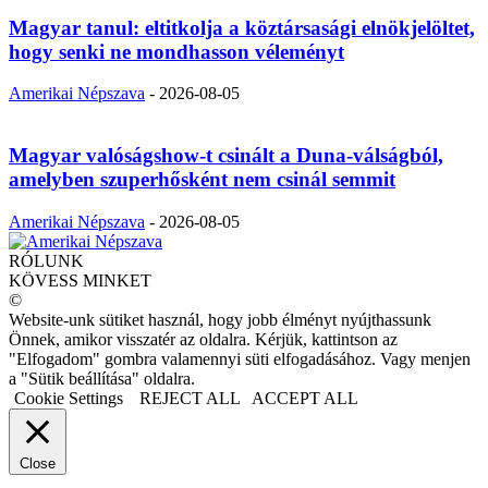
Magyar tanul: eltitkolja a köztársasági elnökjelöltet,
hogy senki ne mondhasson véleményt
Amerikai Népszava
-
2026-08-05
Magyar valóságshow-t csinált a Duna-válságból,
amelyben szuperhősként nem csinál semmit
Amerikai Népszava
-
2026-08-05
RÓLUNK
KÖVESS MINKET
©
Website-unk sütiket használ, hogy jobb élményt nyújthassunk
Önnek, amikor visszatér az oldalra. Kérjük, kattintson az
"Elfogadom" gombra valamennyi süti elfogadásához. Vagy menjen
a "Sütik beállítása" oldalra.
Cookie Settings
REJECT ALL
ACCEPT ALL
Close