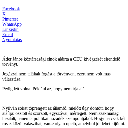
Facebook
X
Pinterest
WhatsApp
Linkedin
Email
Nyomtatás
Áder János köztársasági elnök aláírta a CEU kivégzését elrendelő
törvényt.
Jogászai nem találtak fogást a törvényen, ezért nem volt más
választása.
Pedig lett volna. Például az, hogy nem írja alá.
Nyilván sokat töprengett az államfő, mielőtt úgy döntött, hogy
aláírja: osztott és szorzott, egyszóval, mérlegelt. Nem szakmailag
hezitált, hanem a politikai hozadék szempontjából. Hogy ha csak két
rossz közül választhat, van-e olyan opció, amelyből jól lehet kijönni.