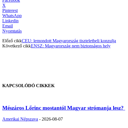
Facebook
X
Pinterest
WhatsApp
Linkedin
Email
Nyomtatás
Előző cikk
CEU: lemondott Magyarország tiszteletbeli konzulja
Következő cikk
ENSZ: Magyarország nem biztonságos hely
KAPCSOLÓDÓ CIKKEK
Mészáros Lőrinc mostantól Magyar strómanja lesz?
Amerikai Népszava
-
2026-08-07